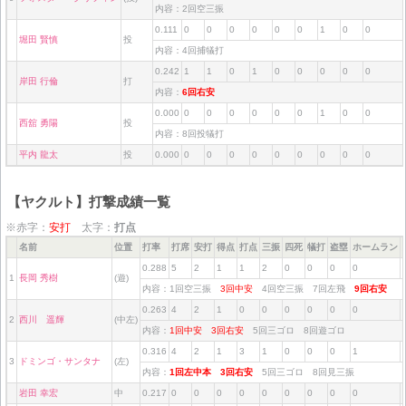
内容：2回空三振
0.111
0
0
0
0
0
0
1
0
0
堀田 賢慎
投
内容：4回捕犠打
0.242
1
1
0
1
0
0
0
0
0
岸田 行倫
打
内容：
6回右安
0.000
0
0
0
0
0
0
1
0
0
西舘 勇陽
投
内容：8回投犠打
平内 龍太
投
0.000
0
0
0
0
0
0
0
0
0
【ヤクルト】打撃成績一覧
※赤字：
安打
太字：
打点
名前
位置
打率
打席
安打
得点
打点
三振
四死
犠打
盗塁
ホームラン
0.288
5
2
1
1
2
0
0
0
0
1
長岡 秀樹
(遊)
内容：1回空三振
3回中安
4回空三振 7回左飛
9回右安
0.263
4
2
1
0
0
0
0
0
0
2
西川 遥輝
(中左)
内容：
1回中安
3回右安
5回三ゴロ 8回遊ゴロ
0.316
4
2
1
3
1
0
0
0
1
3
ドミンゴ・サンタナ
(左)
内容：
1回左中本
3回右安
5回三ゴロ 8回見三振
岩田 幸宏
中
0.217
0
0
0
0
0
0
0
0
0