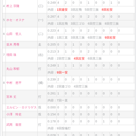
0.249
4
2
0
0
1
0
0
1
0
4
村上 宗隆
(三)
内容：
1回遊安
3回左飛 5回空三振
8回右安
0.267
4
0
0
0
2
0
0
0
0
5
ホセ・オスナ
(一)
内容：1回左飛 3回三ゴロ 6回空三振 8回空三振
0.223
4
1
0
0
2
0
0
0
0
6
山田 哲人
(二)
内容：1回三直 3回見三振 6回空三振
9回右安
並木 秀尊
走
0.205
0
0
1
0
0
0
0
0
0
0.213
3
1
0
0
2
0
0
0
0
7
増田 珠
(右)
内容：2回空三振
4回左安
6回見三振
0.249
1
1
1
0
0
0
0
0
0
丸山 和郁
打
内容：
9回一安
0.239
2
0
0
0
1
0
0
0
0
8
中村 悠平
(捕)
内容：2回遊ゴロ 4回空三振
0.261
1
0
0
0
0
0
0
0
0
宮本 丈
打
内容：7回一直
エルビン・ロドリゲス
投
0.000
0
0
0
0
0
0
0
0
0
小澤 怜史
投
0.154
0
0
0
0
0
0
0
0
0
0.178
0
0
0
0
0
0
1
0
0
武岡 龍世
打
内容：9回投犠打
0.028
1
0
0
0
1
0
1
0
0