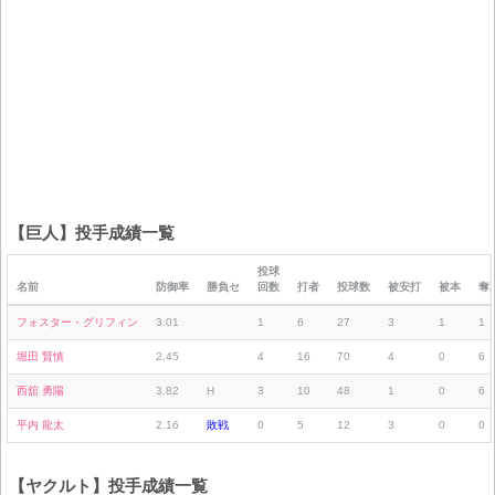
【巨人】投手成績一覧
投球
名前
防御率
勝負セ
回数
打者
投球数
被安打
被本
奪
フォスター・グリフィン
3.01
1
6
27
3
1
1
堀田 賢慎
2.45
4
16
70
4
0
6
西舘 勇陽
3.82
H
3
10
48
1
0
6
平内 龍太
2.16
敗戦
0
5
12
3
0
0
【ヤクルト】投手成績一覧