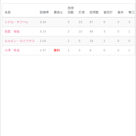
投球
名前
防御率
勝負セ
回数
打者
投球数
被安打
被本
奪三
ミゲル・ヤフーレ
3.34
5
23
87
6
0
3
高梨 裕稔
4.14
2
10
48
3
0
1
エルビン・ロドリゲス
1.04
1
5
18
1
0
0
小澤 怜史
2.47
勝利
1
3
9
0
0
1