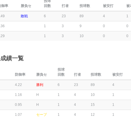
投球
防御率
勝負セ
回数
打者
投球数
被安打
被
.49
敗戦
6
23
89
4
1
.36
1
3
9
0
0
.29
1
3
10
0
0
手成績一覧
投球
防御率
勝負セ
回数
打者
投球数
被安打
4.22
勝利
6
23
89
4
1.16
H
1
4
10
1
0.95
H
1
4
15
1
1.07
セーブ
1
4
12
1