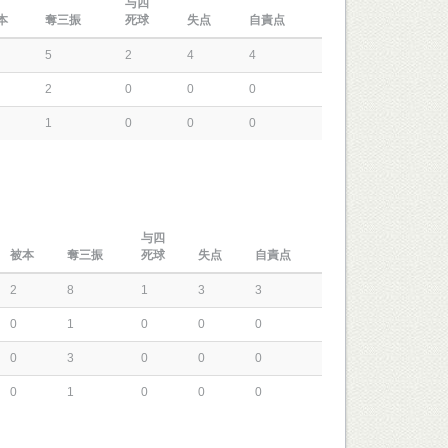
与四
本
奪三振
死球
失点
自責点
5
2
4
4
2
0
0
0
1
0
0
0
与四
被本
奪三振
死球
失点
自責点
2
8
1
3
3
0
1
0
0
0
0
3
0
0
0
0
1
0
0
0