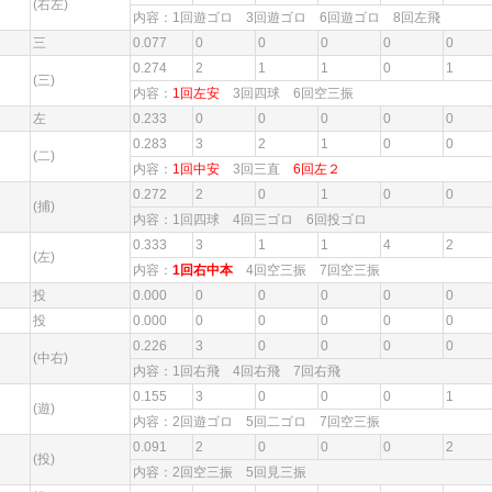
(右左)
内容：1回遊ゴロ 3回遊ゴロ 6回遊ゴロ 8回左飛
三
0.077
0
0
0
0
0
0.274
2
1
1
0
1
(三)
内容：
1回左安
3回四球 6回空三振
左
0.233
0
0
0
0
0
0.283
3
2
1
0
0
(二)
内容：
1回中安
3回三直
6回左２
0.272
2
0
1
0
0
(捕)
内容：1回四球 4回三ゴロ 6回投ゴロ
0.333
3
1
1
4
2
(左)
内容：
1回右中本
4回空三振 7回空三振
ク
投
0.000
0
0
0
0
0
投
0.000
0
0
0
0
0
0.226
3
0
0
0
0
(中右)
内容：1回右飛 4回右飛 7回右飛
0.155
3
0
0
0
1
(遊)
内容：2回遊ゴロ 5回二ゴロ 7回空三振
0.091
2
0
0
0
2
(投)
内容：2回空三振 5回見三振