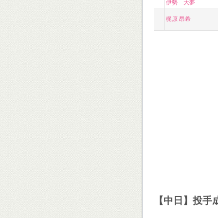
伊勢 大夢
梶原 昂希
【中日】投手