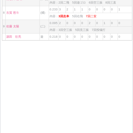
内容：2回二飛 5回遊ゴロ 6回空三振 8回三直
0.233
3
2
1
1
0
0
0
0
1
8
古賀 悠斗
(捕)
内容：
3回左本
5回右飛
7回二安
0.095
2
0
0
0
2
0
1
0
0
9
佐藤 太陽
(二)
内容：3回空三振 5回見三振 7回投犠打
源田 壮亮
遊
0.218
0
0
0
0
0
0
0
0
0