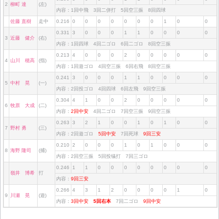
2
柳町 達
(左)
内容：1回中飛 3回二併打 5回空三振 8回四球
佐藤 直樹
走中
0.216
0
0
0
0
0
0
0
1
0
0
0.331
3
0
0
0
1
1
0
0
0
0
3
近藤 健介
(右)
内容：1回四球 4回二ゴロ 6回二ゴロ 8回空三振
0.213
4
0
0
0
2
0
0
0
0
0
4
山川 穂高
(指)
内容：1回遊ゴロ 4回空三振 6回右飛 8回空三振
0.241
3
0
0
0
1
1
0
0
0
0
5
中村 晃
(一)
内容：2回投ゴロ 4回四球 6回左飛 9回空三振
0.304
4
1
0
0
2
0
0
0
0
0
6
牧原 大成
(二)
内容：
2回中安
4回二ゴロ 7回空三振 9回空三振
0.263
3
2
1
0
0
1
0
1
0
0
7
野村 勇
(三)
内容：2回遊ゴロ
5回中安
7回死球
9回三安
0.210
2
0
0
0
1
0
1
0
0
0
8
海野 隆司
(捕)
内容：2回空三振 5回投犠打 7回三ゴロ
0.246
1
1
0
0
0
0
0
0
0
0
嶺井 博希
打
内容：
9回三安
0.266
4
3
1
2
0
0
0
0
1
0
9
川瀬 晃
(遊)
内容：
3回中安
5回右本
7回二ゴロ
9回中安