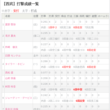
【西武】打撃成績一覧
※赤字：
安打
太字：
打点
名前
位置
打率
打席
安打
得点
打点
三振
四死
犠打
盗塁
ホームラ
0.261
4
2
1
0
1
0
0
0
0
1
渡部 聖弥
(左)
内容：
1回中２
3回見三振
6回右安
7回左飛
0.235
3
0
0
0
0
0
1
0
0
2
滝沢 夏央
(遊二)
内容：1回三犠打 3回遊ゴロ 6回三飛 7回二ゴロ
0.227
4
1
0
0
1
0
0
0
0
3
外崎 修汰
(右)
内容：1回空三振 4回中飛 6回遊ゴロ
8回右安
日隈 モンテル
走中
0.143
0
0
0
0
0
0
0
0
0
0.289
3
2
1
0
0
1
0
0
0
4
タイラー・ネビン
(一)
内容：1回投ゴロ
4回中安
6回故意四
8回右安
高松 渡
走
0.077
0
0
0
0
0
0
0
1
0
山村 崇嘉
一
0.209
0
0
0
0
0
0
0
0
0
0.226
4
1
0
1
1
0
0
0
0
5
村田 怜音
(指)
内容：2回中飛 4回三ゴロ
6回中安
8回空三振
0.242
4
1
0
1
1
0
0
0
0
6
ジェーディー・デービス
(三)
内容：2回二ゴロ 4回遊ゴロ
6回左安
8回見三振
0.225
4
0
0
0
1
0
0
0
0
7
長谷川 信哉
(中右)