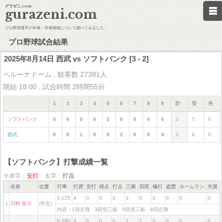
グラゼニ.com
gurazeni.com
プロ野球選手の年俸・年俸推移について調べてみました。
プロ野球試合結果
2025年8月14日 西武 vs ソフトバンク [3 - 2]
ベルーナドーム , 観客数 27381人
開始 18:00 , 試合時間 2時間55分
1
2
3
4
5
6
7
8
9
計
安
失
ソフトバンク
0
0
0
0
2
0
0
0
0
2
7
0
西武
0
0
1
0
0
2
0
0
X
3
9
0
【ソフトバンク】打撃成績一覧
※赤字：
安打
太字：
打点
名前
位置
打率
打席
安打
得点
打点
三振
四死
犠打
盗塁
ホームラン
失策
0.125
4
0
0
0
2
0
0
0
0
0
1
川村 友斗
(中左)
内容：1回左飛 3回空三振 5回見三振 8回左飛
0.290
3
0
0
0
1
1
0
0
0
0