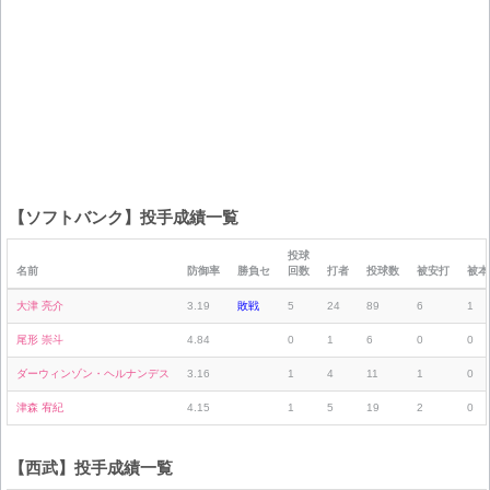
【ソフトバンク】投手成績一覧
投球
名前
防御率
勝負セ
回数
打者
投球数
被安打
被本
大津 亮介
3.19
敗戦
5
24
89
6
1
尾形 崇斗
4.84
0
1
6
0
0
ダーウィンゾン・ヘルナンデス
3.16
1
4
11
1
0
津森 宥紀
4.15
1
5
19
2
0
【西武】投手成績一覧