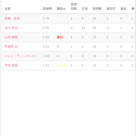
投球
名前
防御率
勝負セ
回数
打者
投球数
被安打
被本
奪
高橋 光成
2.76
2
8
26
1
0
1
糸川 亮太
4.50
3
12
54
3
1
4
山田 陽翔
0.80
勝利
1
3
10
0
0
0
甲斐野 央
3.52
H
1
4
16
0
0
1
トレイ・ウィンゲンター
1.80
H
1
4
18
0
0
2
平良 海馬
1.21
セーブ
1
5
23
3
0
2