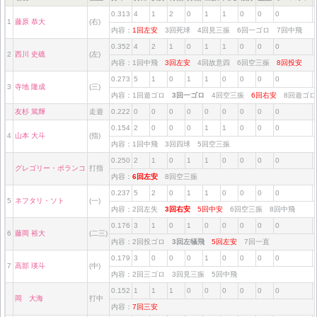
0.313
4
1
2
0
1
1
0
0
0
1
藤原 恭大
(右)
内容：
1回左安
3回死球 4回見三振 6回一ゴロ 7回中飛
0.352
4
2
1
0
1
1
0
0
0
2
西川 史礁
(左)
内容：1回中飛
3回左安
4回故意四 6回空三振
8回投安
0.273
5
1
0
1
1
0
0
0
0
3
寺地 隆成
(三)
内容：1回遊ゴロ
3回一ゴロ
4回空三振
6回右安
8回遊ゴ
友杉 篤輝
走遊
0.222
0
0
0
0
0
0
0
0
0
0.154
2
0
0
0
1
1
0
0
0
4
山本 大斗
(指)
内容：1回中飛 3回四球 5回空三振
0.250
2
1
0
1
1
0
0
0
0
グレゴリー・ポランコ
打指
内容：
6回左安
8回空三振
0.237
5
2
0
1
1
0
0
0
0
5
ネフタリ・ソト
(一)
内容：2回左失
3回右安
5回中安
6回空三振 8回中飛
0.176
3
1
0
1
0
0
0
0
0
6
藤岡 裕大
(二三)
内容：2回投ゴロ
3回左犠飛
5回左安
7回一直
0.179
3
0
0
0
1
0
0
0
0
7
高部 瑛斗
(中)
内容：2回三ゴロ 3回見三振 5回中飛
0.152
1
1
1
0
0
0
0
0
0
岡 大海
打中
内容：
7回三安