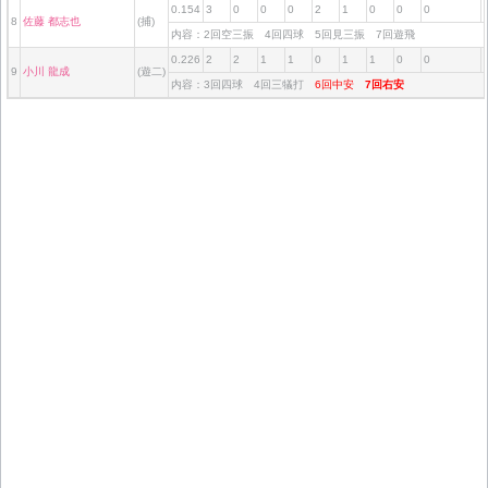
0.154
3
0
0
0
2
1
0
0
0
8
佐藤 都志也
(捕)
内容：2回空三振 4回四球 5回見三振 7回遊飛
0.226
2
2
1
1
0
1
1
0
0
9
小川 龍成
(遊二)
内容：3回四球 4回三犠打
6回中安
7回右安