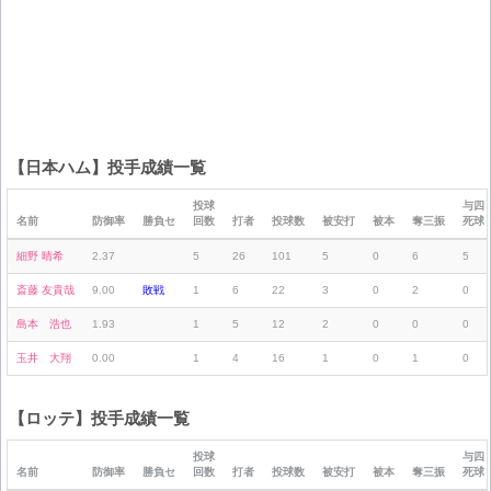
【日本ハム】投手成績一覧
投球
与四
名前
防御率
勝負セ
回数
打者
投球数
被安打
被本
奪三振
死球
細野 晴希
2.37
5
26
101
5
0
6
5
斎藤 友貴哉
9.00
敗戦
1
6
22
3
0
2
0
島本 浩也
1.93
1
5
12
2
0
0
0
玉井 大翔
0.00
1
4
16
1
0
1
0
【ロッテ】投手成績一覧
投球
与四
名前
防御率
勝負セ
回数
打者
投球数
被安打
被本
奪三振
死球