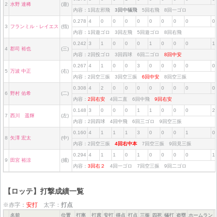
2
水野 達稀
(遊)
内容：1回左邪飛
3回中犠飛
5回右飛 8回一ゴロ
0.278
4
0
0
0
0
0
0
0
0
0
3
フランミル・レイエス
(指)
内容：1回遊ゴロ 3回左飛 5回遊ゴロ 8回右飛
0.242
3
1
0
0
0
1
0
0
0
1
4
郡司 裕也
(三)
内容：2回投ゴロ 3回四球 6回二ゴロ
8回中安
0.267
4
1
0
0
3
0
0
0
0
0
5
万波 中正
(右)
内容：2回空三振 3回空三振
6回中安
8回空三振
0.308
4
2
0
0
0
0
0
0
0
0
6
野村 佑希
(二)
内容：
2回右安
4回二直 6回中飛
9回右安
0.148
3
0
0
0
1
1
0
0
0
2
7
西川 遥輝
(左)
内容：2回四球 4回中飛 6回三ゴロ 9回空三振
0.160
4
1
1
1
3
0
0
0
1
0
8
矢澤 宏太
(中)
内容：2回空三振
4回右中本
7回空三振 9回見三振
0.294
4
1
1
0
1
0
0
0
0
1
9
田宮 裕涼
(捕)
内容：
3回右２
4回一ゴロ 7回空三振 9回二ゴロ
【ロッテ】打撃成績一覧
※赤字：
安打
太字：
打点
名前
位置
打率
打席
安打
得点
打点
三振
四死
犠打
盗塁
ホームラン