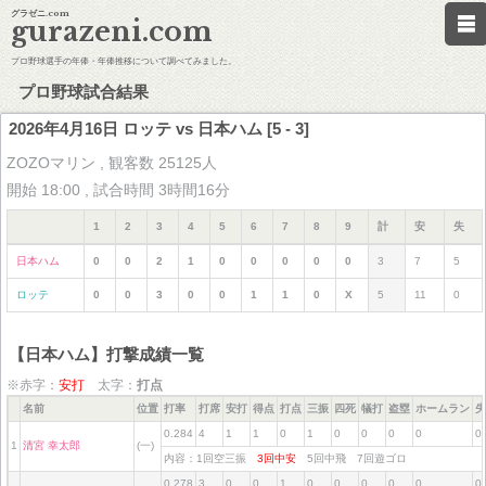
グラゼニ.com
gurazeni.com
プロ野球選手の年俸・年俸推移について調べてみました。
プロ野球試合結果
2026年4月16日 ロッテ vs 日本ハム [5 - 3]
ZOZOマリン , 観客数 25125人
開始 18:00 , 試合時間 3時間16分
1
2
3
4
5
6
7
8
9
計
安
失
日本ハム
0
0
2
1
0
0
0
0
0
3
7
5
ロッテ
0
0
3
0
0
1
1
0
X
5
11
0
【日本ハム】打撃成績一覧
※赤字：
安打
太字：
打点
名前
位置
打率
打席
安打
得点
打点
三振
四死
犠打
盗塁
ホームラン
失
0.284
4
1
1
0
1
0
0
0
0
0
1
清宮 幸太郎
(一)
内容：1回空三振
3回中安
5回中飛 7回遊ゴロ
0.278
3
0
0
1
0
0
0
0
0
0