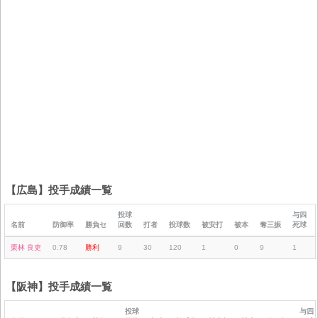
【広島】投手成績一覧
投球
与四
名前
防御率
勝負セ
回数
打者
投球数
被安打
被本
奪三振
死球
栗林 良吏
0.78
勝利
9
30
120
1
0
9
1
【阪神】投手成績一覧
投球
与四