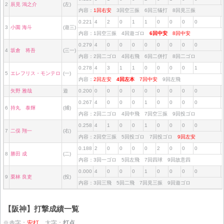
2
辰見 鴻之介
(左)
内容：
1回右安
3回空三振 6回三犠打 8回見三振
0.221
4
2
0
1
1
0
0
0
0
3
小園 海斗
(遊三)
内容：1回空三振 4回遊ゴロ
6回中安
8回中安
0.279
4
0
0
0
0
0
0
0
0
4
坂倉 将吾
(三一)
内容：2回二ゴロ 4回右飛 6回二併打 8回二ゴロ
0.278
4
3
1
1
0
0
0
0
1
5
エレフリス・モンテロ
(一)
内容：
2回左安
4回左本
7回中安
9回左飛
矢野 雅哉
遊
0.200
0
0
0
0
0
0
0
0
0
0.267
4
0
0
0
1
0
0
0
0
6
持丸 泰輝
(捕)
内容：2回二ゴロ 4回中飛 7回空三振 9回投ゴロ
0.258
4
1
0
0
1
0
0
0
0
7
二俣 翔一
(右)
内容：2回空三振 5回投ゴロ 7回投ゴロ
9回左安
0.188
2
0
0
0
0
2
0
0
0
8
勝田 成
(二)
内容：3回一ゴロ 5回左飛 7回四球 9回故意四
0.000
4
0
0
0
1
0
0
0
0
9
栗林 良吏
(投)
内容：3回三飛 5回二飛 7回見三振 9回遊ゴロ
【阪神】打撃成績一覧
※赤字：
安打
太字：
打点