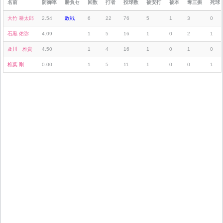
名前
防御率
勝負セ
回数
打者
投球数
被安打
被本
奪三振
死球
大竹 耕太郎
2.54
敗戦
6
22
76
5
1
3
0
石黒 佑弥
4.09
1
5
16
1
0
2
1
及川 雅貴
4.50
1
4
16
1
0
1
0
椎葉 剛
0.00
1
5
11
1
0
0
1