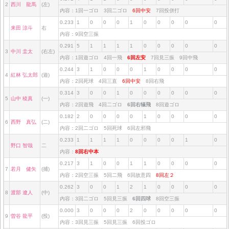
2
西川 龍馬
(左)
内容：1回一ゴロ 3回二ゴロ
6回中安
7回投併打
0.233
1
0
0
0
1
0
0
0
0
0
来田 涼斗
右
内容：9回空三振
0.291
5
1
1
1
1
0
0
0
0
0
3
中川 圭太
(右左)
内容：1回遊ゴロ 4回一飛
6回左安
7回見三振 9回中飛
0.244
3
1
0
0
0
1
0
0
0
0
4
紅林 弘太郎
(遊)
内容：2回死球 4回三直
6回中安
8回右飛
0.314
3
0
0
1
0
0
0
0
0
0
5
山中 稜真
(一)
内容：2回遊飛 4回二ゴロ
6回右犠飛
8回遊ゴロ
0.182
2
0
0
0
0
1
0
0
0
0
6
西野 真弘
(二)
内容：2回二ゴロ 5回死球 6回左邪飛
0.233
1
1
1
1
0
0
0
0
1
0
野口 智哉
二
内容：
8回右中本
0.217
3
1
0
0
1
1
0
0
0
0
7
若月 健矢
(捕)
内容：2回空三振 5回二飛 6回故意四
8回左２
0.262
3
0
0
1
2
1
0
0
0
0
8
渡部 遼人
(中)
内容：3回二ゴロ 5回見三振
6回四球
8回空三振
0.000
3
0
0
0
2
0
0
0
0
0
9
曽谷 龍平
(投)
内容：3回見三振 5回見三振 6回投ゴロ