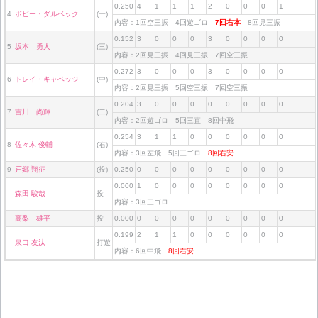
0.250
4
1
1
1
2
0
0
0
1
4
ボビー・ダルベック
(一)
内容：1回空三振 4回遊ゴロ
7回右本
8回見三振
0.152
3
0
0
0
3
0
0
0
0
5
坂本 勇人
(三)
内容：2回見三振 4回見三振 7回空三振
0.272
3
0
0
0
3
0
0
0
0
6
トレイ・キャベッジ
(中)
内容：2回見三振 5回空三振 7回空三振
0.204
3
0
0
0
0
0
0
0
0
7
吉川 尚輝
(二)
内容：2回遊ゴロ 5回三直 8回中飛
0.254
3
1
1
0
0
0
0
0
0
8
佐々木 俊輔
(右)
内容：3回左飛 5回三ゴロ
8回右安
9
戸郷 翔征
(投)
0.250
0
0
0
0
0
0
0
0
0
0.000
1
0
0
0
0
0
0
0
0
森田 駿哉
投
内容：3回三ゴロ
高梨 雄平
投
0.000
0
0
0
0
0
0
0
0
0
0.199
2
1
1
0
0
0
0
0
0
泉口 友汰
打遊
内容：6回中飛
8回右安