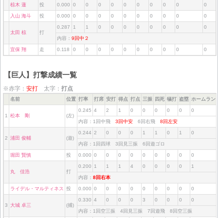
椋木 蓮
投
0.000
0
0
0
0
0
0
0
0
0
0
入山 海斗
投
0.000
0
0
0
0
0
0
0
0
0
0
0.287
1
1
0
0
0
0
0
0
0
0
太田 椋
打
内容：
9回中２
宜保 翔
走
0.118
0
0
0
0
0
0
0
0
0
0
【巨人】打撃成績一覧
※赤字：
安打
太字：
打点
名前
位置
打率
打席
安打
得点
打点
三振
四死
犠打
盗塁
ホームラン
0.245
4
2
1
0
0
0
0
0
0
1
松本 剛
(左)
内容：1回中飛
3回中安
6回右飛
8回左安
0.244
2
0
0
0
1
1
0
1
0
2
浦田 俊輔
(遊)
内容：1回四球 3回見三振 6回遊ゴロ
堀田 賢慎
投
0.000
0
0
0
0
0
0
0
0
0
0.200
1
1
1
4
0
0
0
0
1
丸 佳浩
打
内容：
8回右本
ライデル・マルティネス
投
0.000
0
0
0
0
0
0
0
0
0
0.330
4
0
0
0
3
0
0
0
0
3
大城 卓三
(捕)
内容：1回空三振 4回見三振 7回遊飛 8回空三振