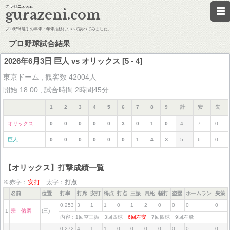
グラゼニ.com
gurazeni.com
プロ野球選手の年俸・年俸推移について調べてみました。
プロ野球試合結果
2026年6月3日 巨人 vs オリックス [5 - 4]
東京ドーム , 観客数 42004人
開始 18:00 , 試合時間 2時間45分
1
2
3
4
5
6
7
8
9
計
安
失
オリックス
0
0
0
0
0
3
0
1
0
4
7
0
巨人
0
0
0
0
0
0
1
4
X
5
6
0
【オリックス】打撃成績一覧
※赤字：
安打
太字：
打点
名前
位置
打率
打席
安打
得点
打点
三振
四死
犠打
盗塁
ホームラン
失策
0.253
3
1
1
0
1
2
0
0
0
0
1
宗 佑磨
(三)
内容：1回空三振 3回四球
6回左安
7回四球 9回左飛
0.272
4
1
1
0
0
0
0
0
0
0