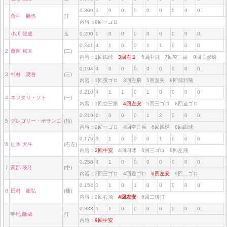
0.300
1
0
0
0
0
0
0
0
0
角中 勝也
打
内容：9回一ゴロ
小川 龍成
走
0.200
0
0
0
0
0
0
0
0
0
0.241
4
1
0
0
1
1
0
0
0
2
藤岡 裕大
(二)
内容：1回四球
3回右２
5回中飛 7回空三振 9回三邪飛
0.194
4
0
0
0
0
0
0
0
0
3
中村 奨吾
(三)
内容：1回投ゴロ 3回左飛 5回遊失 8回捕邪飛
0.210
4
1
1
0
1
0
0
0
0
4
ネフタリ・ソト
(一)
内容：1回空三振
4回左安
5回三ゴロ 8回遊ゴロ
0.219
2
0
0
0
1
2
0
0
0
5
グレゴリー・ポランコ
(指)
内容：2回一ゴロ 4回空三振 6回四球 8回四球
0.176
3
1
0
0
0
1
0
0
0
6
山本 大斗
(右左)
内容：
2回中安
4回四球 6回三ゴロ 8回左飛
0.258
4
1
0
0
0
0
0
0
0
7
高部 瑛斗
(中)
内容：2回三ゴロ 4回遊ゴロ
6回左安
9回二ゴロ
0.154
3
1
0
1
0
0
0
0
0
8
田村 龍弘
(捕)
内容：2回右飛
4回左安
6回二併打
0.333
1
1
0
0
0
0
0
0
0
寺地 隆成
打
内容：
9回中安