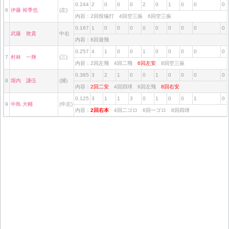
0.244
2
0
0
0
2
0
1
0
0
0
6
伊藤 裕季也
(左)
内容：2回投犠打 4回空三振 6回空三振
0.167
1
0
0
0
0
0
0
0
0
0
武藤 敦貴
中右
内容：8回遊飛
0.257
4
1
0
0
1
0
0
0
0
0
7
村林 一輝
(三)
内容：2回左飛 4回二飛
6回左安
8回空三振
0.385
3
2
1
0
0
1
0
0
0
0
8
堀内 謙伍
(捕)
内容：
2回二安
4回四球 6回左飛
8回右安
0.125
3
1
1
3
0
1
0
0
1
0
9
中島 大輔
(中左)
内容：
2回右本
4回二ゴロ 6回一ゴロ 8回四球