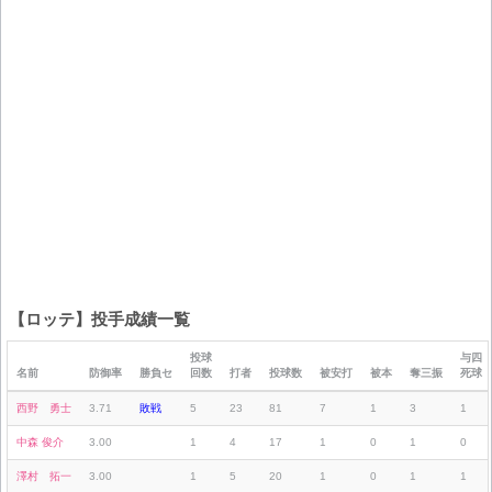
【ロッテ】投手成績一覧
投球
与四
名前
防御率
勝負セ
回数
打者
投球数
被安打
被本
奪三振
死球
西野 勇士
3.71
敗戦
5
23
81
7
1
3
1
中森 俊介
3.00
1
4
17
1
0
1
0
澤村 拓一
3.00
1
5
20
1
0
1
1