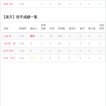
菊地 吏玖
2.25
1
5
16
1
0
1
1
【楽天】投手成績一覧
投球
与四
名前
防御率
勝負セ
回数
打者
投球数
被安打
被本
奪三振
死球
古謝 樹
2.16
勝利
6
26
100
5
0
3
3
加治屋 蓮
1.59
H
1
3
16
0
0
3
0
鈴木 翔天
2.35
H
1
4
21
0
0
0
1
則本 昂大
3.52
セーブ
1
5
9
2
0
0
0