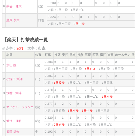
0.200
2
0
0
0
0
0
0
0
0
9
茶谷 健太
(遊)
内容：3回中飛 4回遊ゴロ
0.324
2
1
0
0
1
0
0
0
0
藤原 恭大
打右
内容：7回空三振
9回中安
【楽天】打撃成績一覧
※赤字：
安打
太字：
打点
名前
位置
打率
打席
安打
得点
打点
三振
四死
犠打
盗塁
ホームラン
失
0.284
5
1
1
0
1
0
0
0
0
1
1
宗山 塁
(遊)
内容：1回空三振 2回右飛
5回右３
7回右飛 8回三飛
0.281
3
1
0
0
1
1
0
0
0
0
2
小深田 大翔
(二)
内容：
1回投安
3回投ゴロ 5回空三振 7回四球
0.275
4
1
0
1
0
0
0
0
0
0
3
浅村 栄斗
(一)
内容：1回中飛 3回三ゴロ
5回一ゴロ
7回左安
0.277
4
2
0
0
1
0
0
0
0
0
4
マイケル・フランコ
(指)
内容：1回遊飛
3回左安
5回中安
7回空三振
0.320
4
1
1
0
0
0
0
0
0
0
5
渡邊 佳明
(右)
内容：
2回右安
3回二ゴロ 5回左飛 7回三ゴロ
辰己 涼介
中
0.193
0
0
0
0
0
0
0
0
0
0