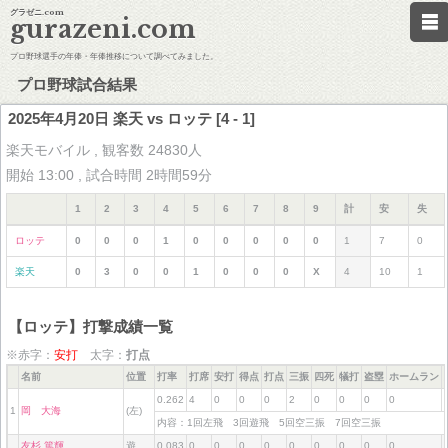
グラゼニ.com
gurazeni.com
プロ野球選手の年俸・年俸推移について調べてみました。
プロ野球試合結果
2025年4月20日 楽天 vs ロッテ [4 - 1]
楽天モバイル , 観客数 24830人
開始 13:00 , 試合時間 2時間59分
1
2
3
4
5
6
7
8
9
計
安
失
ロッテ
0
0
0
1
0
0
0
0
0
1
7
0
楽天
0
3
0
0
1
0
0
0
X
4
10
1
【ロッテ】打撃成績一覧
※赤字：
安打
太字：
打点
名前
位置
打率
打席
安打
得点
打点
三振
四死
犠打
盗塁
ホームラン
0.262
4
0
0
0
2
0
0
0
0
1
岡 大海
(左)
内容：1回左飛 3回遊飛 5回空三振 7回空三振
友杉 篤輝
遊
0.083
0
0
0
0
0
0
0
0
0