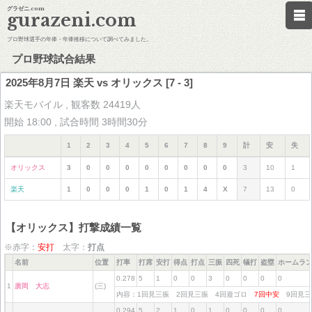
グラゼニ.com
gurazeni.com
プロ野球選手の年俸・年俸推移について調べてみました。
プロ野球試合結果
2025年8月7日 楽天 vs オリックス [7 - 3]
楽天モバイル , 観客数 24419人
開始 18:00 , 試合時間 3時間30分
1
2
3
4
5
6
7
8
9
計
安
失
オリックス
3
0
0
0
0
0
0
0
0
3
10
1
楽天
1
0
0
0
1
0
1
4
X
7
13
0
【オリックス】打撃成績一覧
※赤字：
安打
太字：
打点
名前
位置
打率
打席
安打
得点
打点
三振
四死
犠打
盗塁
ホームラ
0.278
5
1
0
0
3
0
0
0
0
1
廣岡 大志
(三)
内容：1回見三振 2回見三振 4回遊ゴロ
7回中安
9回見
0.294
5
2
1
0
1
0
0
0
0