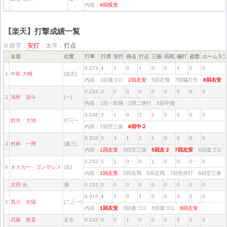
内容：
9回投安
【楽天】打撃成績一覧
※赤字：
安打
太字：
打点
名前
位置
打率
打席
安打
得点
打点
三振
四死
犠打
盗塁
ホームラ
0.273
4
2
0
1
0
0
1
0
0
1
中島 大輔
(右左)
内容：1回遊ゴロ
2回左安
5回左飛 7回犠打失
8回右安
0.234
3
0
0
0
0
0
0
0
0
2
浅村 栄斗
(一)
内容：1回一邪飛 2回二併打 5回中飛
0.246
2
1
0
2
1
0
0
0
0
鈴木 大地
打三一
内容：7回空三振
8回中２
0.310
5
3
1
2
1
0
0
0
0
3
村林 一輝
(遊三)
内容：
1回左安
3回空三振
5回左２
7回左安
8回遊ゴロ
0.252
5
1
0
0
1
0
0
0
0
4
オスカー・ゴンザレス
(左)
内容：
1回左安
3回右飛 5回左飛 7回投併打 8回空三振
太田 光
捕
0.152
0
0
0
0
0
0
0
0
0
0.310
4
2
0
1
0
0
0
0
0
5
黒川 史陽
(二三一)
内容：
1回左安
3回遊ゴロ 6回遊ゴロ
8回左安
武藤 敦貴
走右
0.132
0
0
1
0
0
0
0
0
0