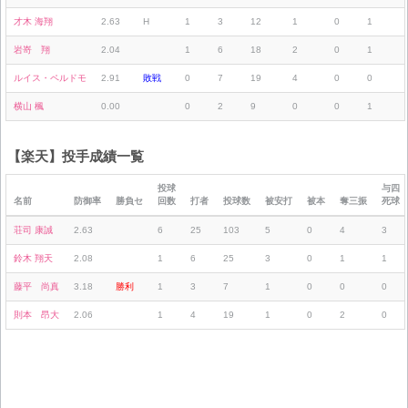
才木 海翔
2.63
H
1
3
12
1
0
1
岩嵜 翔
2.04
1
6
18
2
0
1
ルイス・ペルドモ
2.91
敗戦
0
7
19
4
0
0
横山 楓
0.00
0
2
9
0
0
1
【楽天】投手成績一覧
投球
与四
名前
防御率
勝負セ
回数
打者
投球数
被安打
被本
奪三振
死球
荘司 康誠
2.63
6
25
103
5
0
4
3
鈴木 翔天
2.08
1
6
25
3
0
1
1
藤平 尚真
3.18
勝利
1
3
7
1
0
0
0
則本 昂大
2.06
1
4
19
1
0
2
0