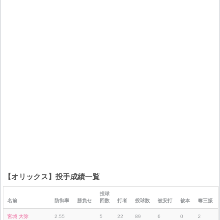
【オリックス】投手成績一覧
投球
名前
防御率
勝負セ
回数
打者
投球数
被安打
被本
奪三振
宮城 大弥
2.55
5
22
89
6
0
2