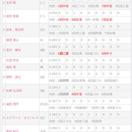
2
太田 椋
(二)
内容：
1回中安
2回三ゴロ 5回右飛
7回中安
9回見三振
0.252
4
3
1
0
0
0
0
0
0
3
頓宮 裕真
(一)
内容：
1回中安
3回右安
5回一邪飛
7回右安
0.268
3
0
1
0
1
1
0
0
0
4
杉本 裕太郎
(右)
内容：1回死球 3回空三振 5回捕邪飛 7回右飛
渡部 遼人
右
0.200
0
0
0
0
0
0
0
0
0
0.291
4
2
0
1
0
0
0
0
0
5
若月 健矢
(捕)
内容：
1回二安
3回左飛 6回遊ゴロ
8回中２
大里 昂生
走
0.250
0
0
0
0
0
0
0
0
0
福永 奨
捕
0.153
0
0
0
0
0
0
0
0
0
0.254
2
0
0
1
0
1
1
0
0
6
西野 真弘
(指)
内容：
1回四球
3回右邪飛 6回遊ゴロ 8回投犠打
0.239
3
1
0
1
0
1
0
0
0
7
紅林 弘太郎
(遊)
内容：
1回四球
4回中安
6回遊ゴロ 8回右飛
0.167
3
0
0
0
1
0
1
0
0
8
福田 周平
(中左)
内容：1回遊併打 4回捕犠打 7回空三振 9回遊ゴロ
0.192
2
0
0
0
1
1
0
0
0
9
エドワード・オリバレス
(左)
内容：2回三ゴロ 4回空三振 7回四球
0.256
1
1
0
0
0
0
0
0
0
麦谷 祐介
走中