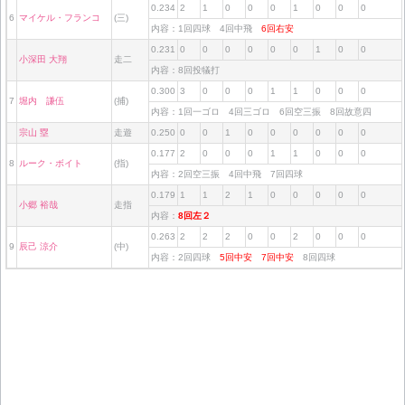
0.234
2
1
0
0
0
1
0
0
0
6
マイケル・フランコ
(三)
内容：1回四球 4回中飛
6回右安
0.231
0
0
0
0
0
0
1
0
0
小深田 大翔
走二
内容：8回投犠打
0.300
3
0
0
0
1
1
0
0
0
7
堀内 謙伍
(捕)
内容：1回一ゴロ 4回三ゴロ 6回空三振 8回故意四
宗山 塁
走遊
0.250
0
0
1
0
0
0
0
0
0
0.177
2
0
0
0
1
1
0
0
0
8
ルーク・ボイト
(指)
内容：2回空三振 4回中飛 7回四球
0.179
1
1
2
1
0
0
0
0
0
小郷 裕哉
走指
内容：
8回左２
0.263
2
2
2
0
0
2
0
0
0
9
辰己 涼介
(中)
内容：2回四球
5回中安
7回中安
8回四球