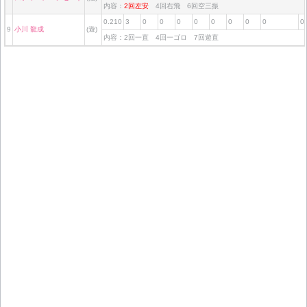
内容：
2回左安
4回右飛 6回空三振
0.210
3
0
0
0
0
0
0
0
0
0
9
小川 龍成
(遊)
内容：2回一直 4回一ゴロ 7回遊直