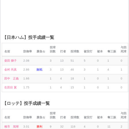
【日本ハム】投手成績一覧
投球
与四
名前
防御率
勝負セ
回数
打者
投球数
被安打
被本
奪三振
死球
柴田 獅子
2.08
3
13
51
5
0
1
0
金村 尚真
2.86
敗戦
3
13
46
3
1
4
1
田中 正義
1.66
1
4
18
1
0
1
0
生田目 翼
1.75
1
4
15
1
0
1
0
【ロッテ】投手成績一覧
投球
与四
名前
防御率
勝負セ
回数
打者
投球数
被安打
被本
奪三振
死球
種市 篤暉
3.01
勝利
9
32
116
4
0
11
2