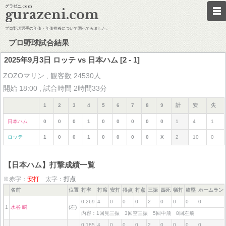
グラゼニ.com
gurazeni.com
プロ野球選手の年俸・年俸推移について調べてみました。
プロ野球試合結果
2025年9月3日 ロッテ vs 日本ハム [2 - 1]
ZOZOマリン , 観客数 24530人
開始 18:00 , 試合時間 2時間33分
1
2
3
4
5
6
7
8
9
計
安
失
日本ハム
0
0
0
1
0
0
0
0
0
1
4
1
ロッテ
1
0
0
1
0
0
0
0
X
2
10
0
【日本ハム】打撃成績一覧
※赤字：
安打
太字：
打点
名前
位置
打率
打席
安打
得点
打点
三振
四死
犠打
盗塁
ホームラン
0.269
4
0
0
0
2
0
0
0
0
1
水谷 瞬
(左)
内容：1回見三振 3回空三振 5回中飛 8回左飛
0.185
4
0
0
0
2
0
0
0
0