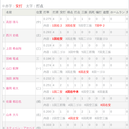
※赤字：
安打
太字：
打点
名前
位置
打率
打席
安打
得点
打点
三振
四死
犠打
盗塁
ホームラン
失
0.275
4
3
1
0
1
0
0
0
0
0
1
高部 瑛斗
(中)
内容：
1回右２
3回右安
5回空三振
7回中２
0.293
4
1
0
1
0
0
0
0
0
0
2
西川 史礁
(左)
内容：
1回右安
3回左飛 5回二ゴロ 7回遊ゴロ
0.219
4
0
0
0
1
0
0
0
0
0
3
上田 希由翔
(三)
内容：1回二ゴロ 3回中飛 5回三邪飛 7回見三振
宮崎 竜成
三
0.196
0
0
0
0
0
0
0
0
0
0
0.274
4
1
0
0
0
0
0
0
0
0
4
山口 航輝
(一)
内容：1回二飛 3回左飛
6回左安
8回一ゴロ
池田 来翔
一
0.232
0
0
0
0
0
0
0
0
0
0
0.251
4
2
1
1
1
0
0
0
1
0
5
藤岡 裕大
(二)
内容：
1回二安
4回右中本
6回空三振 8回遊直
0.189
4
1
0
0
1
0
0
0
0
0
6
佐藤 都志也
(捕)
内容：1回三邪飛 4回二ゴロ 6回空三振
8回右安
0.200
3
1
0
0
2
1
0
0
0
0
7
山本 大斗
(右)
内容：2回空三振
4回左安
6回死球 8回空三振
0.333
3
1
0
0
1
0
0
0
0
0
8
スティベン・アセベド
(指)