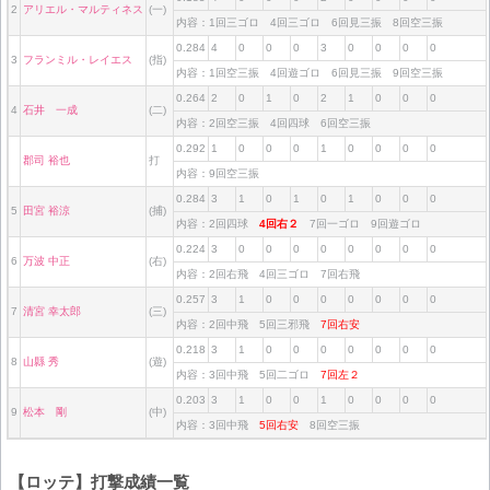
2
アリエル・マルティネス
(一)
内容：1回三ゴロ 4回三ゴロ 6回見三振 8回空三振
0.284
4
0
0
0
3
0
0
0
0
3
フランミル・レイエス
(指)
内容：1回空三振 4回遊ゴロ 6回見三振 9回空三振
0.264
2
0
1
0
2
1
0
0
0
4
石井 一成
(二)
内容：2回空三振 4回四球 6回空三振
0.292
1
0
0
0
1
0
0
0
0
郡司 裕也
打
内容：9回空三振
0.284
3
1
0
1
0
1
0
0
0
5
田宮 裕涼
(捕)
内容：2回四球
4回右２
7回一ゴロ 9回遊ゴロ
0.224
3
0
0
0
0
0
0
0
0
6
万波 中正
(右)
内容：2回右飛 4回三ゴロ 7回右飛
0.257
3
1
0
0
0
0
0
0
0
7
清宮 幸太郎
(三)
内容：2回中飛 5回三邪飛
7回右安
0.218
3
1
0
0
0
0
0
0
0
8
山縣 秀
(遊)
内容：3回中飛 5回二ゴロ
7回左２
0.203
3
1
0
0
1
0
0
0
0
9
松本 剛
(中)
内容：3回中飛
5回右安
8回空三振
【ロッテ】打撃成績一覧