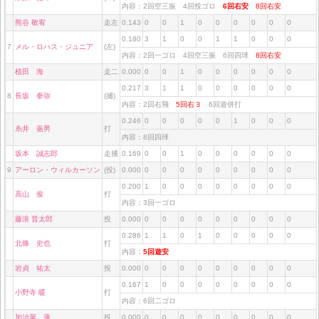
内容：2回空三振 4回投ゴロ
6回右安
8回右安
熊谷 敬宥
走左
0.143
0
0
1
0
0
0
0
0
0
0.180
3
1
0
0
1
1
0
0
0
7
メル・ロハス・ジュニア
(左)
内容：2回一ゴロ 4回空三振 6回四球
8回右安
植田 海
走二
0.000
0
0
1
0
0
0
0
0
0
0.217
3
1
1
0
0
0
0
0
0
8
長坂 拳弥
(捕)
内容：2回右飛
5回右３
6回遊併打
0.246
0
0
0
0
0
1
0
0
0
糸井 嘉男
打
内容：8回四球
坂本 誠志郎
走捕
0.169
0
0
1
0
0
0
0
0
0
9
アーロン・ウィルカーソン
(投)
0.000
0
0
0
0
0
0
0
0
0
0.200
1
0
0
0
0
0
0
0
0
高山 俊
打
内容：3回一ゴロ
藤浪 晋太郎
投
0.000
0
0
0
0
0
0
0
0
0
0.286
1
1
0
1
0
0
0
0
0
北條 史也
打
内容：
5回遊安
岩貞 祐太
投
0.000
0
0
0
0
0
0
0
0
0
0.167
1
0
0
0
0
0
0
0
0
小野寺 暖
打
内容：6回二ゴロ
加治屋 蓮
投
0.000
0
0
0
0
0
0
0
0
0