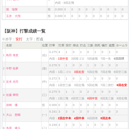
内容：8回左飛
堀 瑞輝
投
0.000
0
0
0
0
0
0
0
0
0
玉井 大翔
投
0.000
0
0
0
0
0
0
0
0
0
【阪神】打撃成績一覧
※赤字：
安打
太字：
打点
名前
位置
打率
打席
安打
得点
打点
三振
四死
犠打
盗塁
ホームラ
0.275
4
1
0
1
0
1
0
1
0
1
島田 海吏
(右)
内容：
1回中安
3回投ゴロ 5回遊飛 7回一失
8回四球
0.276
5
1
0
0
1
0
0
0
0
2
中野 拓夢
(遊)
内容：1回二ゴロ
3回右安
5回左飛 7回左飛 8回空三
0.272
5
1
0
1
1
0
0
0
0
3
近本 光司
(中)
内容：1回空三振 3回左飛 5回右飛 7回二併打
8回右
0.275
5
1
1
0
2
0
0
0
0
4
佐藤 輝明
(三)
内容：1回三飛 4回空三振
6回中安
8回見三振 8回右
岩崎 優
投
0.000
0
0
0
0
0
0
0
0
0
0.241
3
3
4
3
0
1
0
0
3
5
大山 悠輔
(一)
内容：
2回左中本
4回中本
6回四球
8回左本
0.249
4
2
0
1
1
0
0
0
0
6
糸原 健斗
(二)