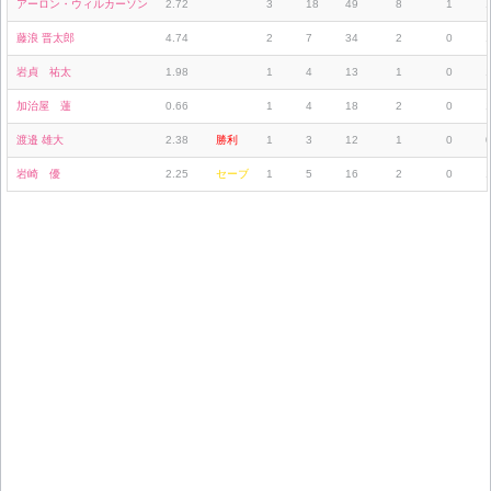
アーロン・ウィルカーソン
2.72
3
18
49
8
1
藤浪 晋太郎
4.74
2
7
34
2
0
岩貞 祐太
1.98
1
4
13
1
0
加治屋 蓮
0.66
1
4
18
2
0
渡邉 雄大
2.38
勝利
1
3
12
1
0
岩崎 優
2.25
セーブ
1
5
16
2
0