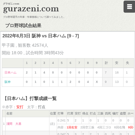
グラゼニ.com
gurazeni.com
プロ野球選手の年俸・年俸推移について調べてみました。
プロ野球試合結果
2022年6月3日 阪神 vs 日本ハム [9 - 7]
甲子園 , 観客数 42574人
開始 18:00 , 試合時間 3時間43分
1
2
3
4
5
6
7
8
9
計
安
失
日本ハム
2
1
4
0
0
0
0
0
0
7
16
1
阪神
0
1
0
1
1
2
0
4
X
9
13
0
【日本ハム】打撃成績一覧
※赤字：
安打
太字：
打点
名前
位置
打率
打席
安打
得点
打点
三振
四死
犠打
盗塁
ホー
0.241
5
2
1
0
1
0
0
0
0
1
淺間 大基
(左)
内容：
1回右安
2回空三振 4回三ゴロ 6回右飛
9回
0.247
5
3
2
2
1
0
0
0
1