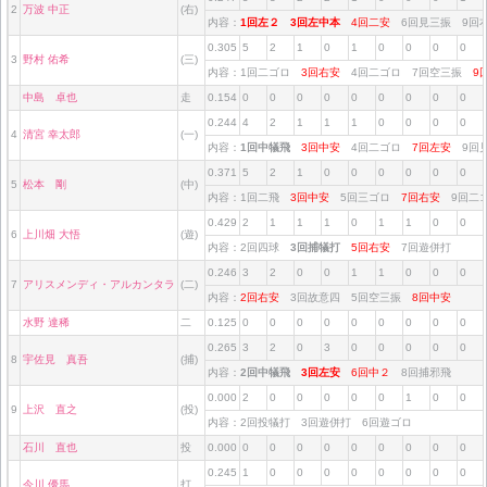
2
万波 中正
(右)
内容：
1回左２
3回左中本
4回二安
6回見三振 9
0.305
5
2
1
0
1
0
0
0
0
3
野村 佑希
(三)
内容：1回二ゴロ
3回右安
4回二ゴロ 7回空三振
9
中島 卓也
走
0.154
0
0
0
0
0
0
0
0
0
0.244
4
2
1
1
1
0
0
0
0
4
清宮 幸太郎
(一)
内容：
1回中犠飛
3回中安
4回二ゴロ
7回左安
9回
0.371
5
2
1
0
0
0
0
0
0
5
松本 剛
(中)
内容：1回二飛
3回中安
5回三ゴロ
7回右安
9回
0.429
2
1
1
1
0
1
1
0
0
6
上川畑 大悟
(遊)
内容：2回四球
3回捕犠打
5回右安
7回遊併打
0.246
3
2
0
0
1
1
0
0
0
7
アリスメンディ・アルカンタラ
(二)
内容：
2回右安
3回故意四 5回空三振
8回中安
水野 達稀
二
0.125
0
0
0
0
0
0
0
0
0
0.265
3
2
0
3
0
0
0
0
0
8
宇佐見 真吾
(捕)
内容：
2回中犠飛
3回左安
6回中２
8回捕邪飛
0.000
2
0
0
0
0
0
1
0
0
9
上沢 直之
(投)
内容：2回投犠打 3回遊併打 6回遊ゴロ
石川 直也
投
0.000
0
0
0
0
0
0
0
0
0
0.245
1
0
0
0
0
0
0
0
0
今川 優馬
打