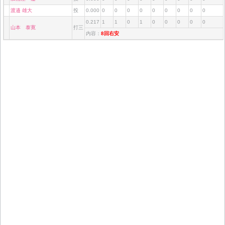
渡邉 雄大
投
0.000
0
0
0
0
0
0
0
0
0
0.217
1
1
0
1
0
0
0
0
0
山本 泰寛
打三
内容：
8回右安