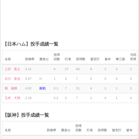
【日本ハム】投手成績一覧
投球
与四
名前
防御率
勝負セ
回数
打者
投球数
被安打
被本
奪三振
死球
上沢 直之
3.21
6
27
84
8
2
4
2
石川 直也
0.87
H
1
3
7
0
0
0
0
堀 瑞輝
4.82
敗戦
0.1
7
31
4
1
1
2
玉井 大翔
2.19
0.2
3
7
1
0
1
0
【阪神】投手成績一覧
投球
名前
防御率
勝負セ
回数
打者
投球数
被安打
被本