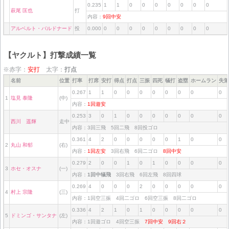
0.235
1
1
0
0
0
0
0
0
0
萩尾 匡也
打
内容：
9回中安
アルベルト・バルドナード
投
0.000
0
0
0
0
0
0
0
0
0
【ヤクルト】打撃成績一覧
※赤字：
安打
太字：
打点
名前
位置
打率
打席
安打
得点
打点
三振
四死
犠打
盗塁
ホームラン
失策
0.267
1
1
0
0
0
0
0
0
0
0
1
塩見 泰隆
(中)
内容：
1回遊安
0.253
3
0
1
0
0
0
0
0
0
0
西川 遥輝
走中
内容：3回三飛 5回二飛 8回投ゴロ
0.361
4
2
0
0
0
0
0
1
0
0
2
丸山 和郁
(右)
内容：
1回左安
3回右飛 6回二ゴロ
8回中安
0.279
2
0
0
1
0
1
0
0
0
0
3
ホセ・オスナ
(一)
内容：
1回中犠飛
3回右飛 6回左飛 8回四球
0.269
4
0
0
0
2
0
0
0
0
0
4
村上 宗隆
(三)
内容：1回空三振 4回二ゴロ 6回空三振 8回二ゴロ
0.336
4
2
1
0
1
0
0
0
0
0
5
ドミンゴ・サンタナ
(左)
内容：1回遊ゴロ 4回空三振
7回中安
9回右２