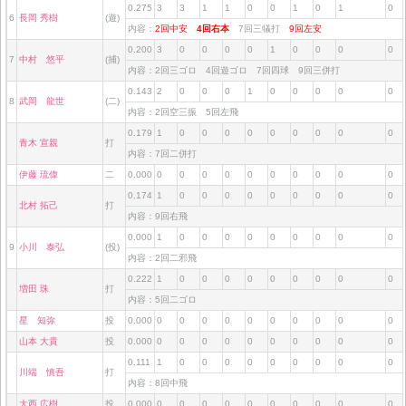
0.275
3
3
1
1
0
0
1
0
1
0
6
長岡 秀樹
(遊)
内容：
2回中安
4回右本
7回三犠打
9回左安
0.200
3
0
0
0
0
1
0
0
0
0
7
中村 悠平
(捕)
内容：2回三ゴロ 4回遊ゴロ 7回四球 9回三併打
0.143
2
0
0
0
1
0
0
0
0
0
8
武岡 龍世
(二)
内容：2回空三振 5回左飛
0.179
1
0
0
0
0
0
0
0
0
0
青木 宣親
打
内容：7回二併打
伊藤 琉偉
二
0.000
0
0
0
0
0
0
0
0
0
0
0.174
1
0
0
0
0
0
0
0
0
0
北村 拓己
打
内容：9回右飛
0.000
1
0
0
0
0
0
0
0
0
0
9
小川 泰弘
(投)
内容：2回二邪飛
0.222
1
0
0
0
0
0
0
0
0
0
増田 珠
打
内容：5回二ゴロ
星 知弥
投
0.000
0
0
0
0
0
0
0
0
0
0
山本 大貴
投
0.000
0
0
0
0
0
0
0
0
0
0
0.111
1
0
0
0
0
0
0
0
0
0
川端 慎吾
打
内容：8回中飛
大西 広樹
投
0.000
0
0
0
0
0
0
0
0
0
0