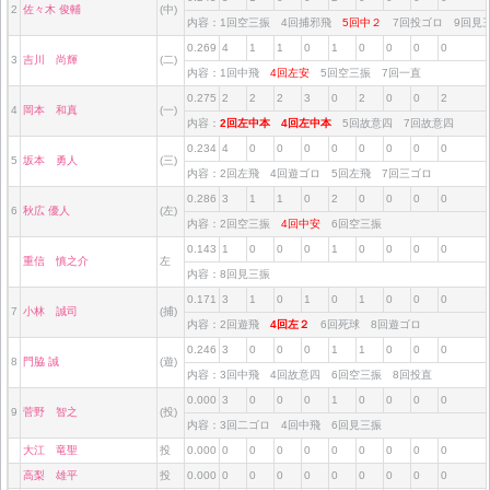
2
佐々木 俊輔
(中)
内容：1回空三振 4回捕邪飛
5回中２
7回投ゴロ 9回
0.269
4
1
1
0
1
0
0
0
0
3
吉川 尚輝
(二)
内容：1回中飛
4回左安
5回空三振 7回一直
0.275
2
2
2
3
0
2
0
0
2
4
岡本 和真
(一)
内容：
2回左中本
4回左中本
5回故意四 7回故意四
0.234
4
0
0
0
0
0
0
0
0
5
坂本 勇人
(三)
内容：2回左飛 4回遊ゴロ 5回左飛 7回三ゴロ
0.286
3
1
1
0
2
0
0
0
0
6
秋広 優人
(左)
内容：2回空三振
4回中安
6回空三振
0.143
1
0
0
0
1
0
0
0
0
重信 慎之介
左
内容：8回見三振
0.171
3
1
0
1
0
1
0
0
0
7
小林 誠司
(捕)
内容：2回遊飛
4回左２
6回死球 8回遊ゴロ
0.246
3
0
0
0
1
1
0
0
0
8
門脇 誠
(遊)
内容：3回中飛 4回故意四 6回空三振 8回投直
0.000
3
0
0
0
1
0
0
0
0
9
菅野 智之
(投)
内容：3回二ゴロ 4回中飛 6回見三振
大江 竜聖
投
0.000
0
0
0
0
0
0
0
0
0
高梨 雄平
投
0.000
0
0
0
0
0
0
0
0
0