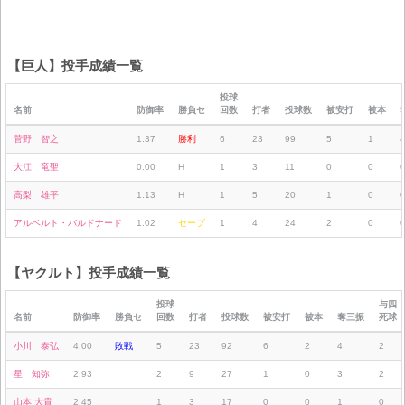
【巨人】投手成績一覧
投球
名前
防御率
勝負セ
回数
打者
投球数
被安打
被本
菅野 智之
1.37
勝利
6
23
99
5
1
大江 竜聖
0.00
H
1
3
11
0
0
高梨 雄平
1.13
H
1
5
20
1
0
アルベルト・バルドナード
1.02
セーブ
1
4
24
2
0
【ヤクルト】投手成績一覧
投球
与四
名前
防御率
勝負セ
回数
打者
投球数
被安打
被本
奪三振
死球
小川 泰弘
4.00
敗戦
5
23
92
6
2
4
2
星 知弥
2.93
2
9
27
1
0
3
2
山本 大貴
2.45
1
3
17
0
0
1
0