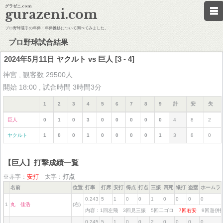
グラゼニ.com
gurazeni.com
プロ野球選手の年俸・年俸推移について調べてみました。
プロ野球試合結果
2024年5月11日 ヤクルト vs 巨人 [3 - 4]
神宮 , 観客数 29500人
開始 18:00 , 試合時間 3時間3分
1
2
3
4
5
6
7
8
9
計
安
失
巨人
0
1
0
3
0
0
0
0
0
4
8
2
ヤクルト
1
0
0
1
0
0
0
0
1
3
8
0
【巨人】打撃成績一覧
※赤字：
安打
太字：
打点
名前
位置
打率
打席
安打
得点
打点
三振
四死
犠打
盗塁
ホームラ
0.243
5
1
0
0
1
0
0
0
0
1
丸 佳浩
(右)
内容：1回左飛 3回見三振 5回二ゴロ
7回右安
9回遊
0.245
5
1
0
0
2
0
0
0
0