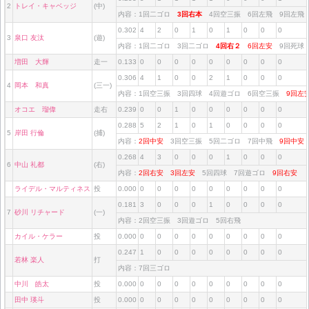
2
トレイ・キャベッジ
(中)
内容：1回二ゴロ
3回右本
4回空三振 6回左飛 9回左
0.302
4
2
0
1
0
1
0
0
0
3
泉口 友汰
(遊)
内容：1回二ゴロ 3回二ゴロ
4回右２
6回左安
9回死
増田 大輝
走一
0.133
0
0
0
0
0
0
0
0
0
0.306
4
1
0
0
2
1
0
0
0
4
岡本 和真
(三一)
内容：1回空三振 3回四球 4回遊ゴロ 6回空三振
9回
オコエ 瑠偉
走右
0.239
0
0
1
0
0
0
0
0
0
0.288
5
2
1
0
1
0
0
0
0
5
岸田 行倫
(捕)
内容：
2回中安
3回空三振 5回二ゴロ 7回中飛
9回中
0.268
4
3
0
0
0
1
0
0
0
6
中山 礼都
(右)
内容：
2回右安
3回左安
5回四球 7回遊ゴロ
9回右安
ライデル・マルティネス
投
0.000
0
0
0
0
0
0
0
0
0
0.181
3
0
0
0
1
0
0
0
0
7
砂川 リチャード
(一)
内容：2回空三振 3回遊ゴロ 5回右飛
カイル・ケラー
投
0.000
0
0
0
0
0
0
0
0
0
0.247
1
0
0
0
0
0
0
0
0
若林 楽人
打
内容：7回三ゴロ
中川 皓太
投
0.000
0
0
0
0
0
0
0
0
0
田中 瑛斗
投
0.000
0
0
0
0
0
0
0
0
0