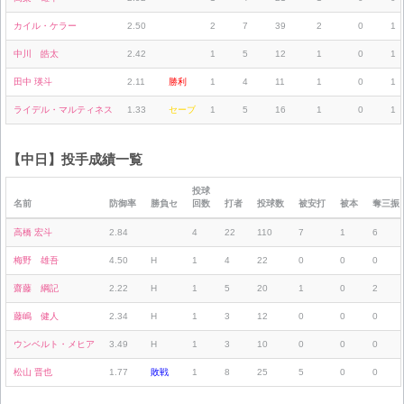
カイル・ケラー
2.50
2
7
39
2
0
1
中川 皓太
2.42
1
5
12
1
0
1
田中 瑛斗
2.11
勝利
1
4
11
1
0
1
ライデル・マルティネス
1.33
セーブ
1
5
16
1
0
1
【中日】投手成績一覧
投球
名前
防御率
勝負セ
回数
打者
投球数
被安打
被本
奪三振
高橋 宏斗
2.84
4
22
110
7
1
6
梅野 雄吾
4.50
H
1
4
22
0
0
0
齋藤 綱記
2.22
H
1
5
20
1
0
2
藤嶋 健人
2.34
H
1
3
12
0
0
0
ウンベルト・メヒア
3.49
H
1
3
10
0
0
0
松山 晋也
1.77
敗戦
1
8
25
5
0
0