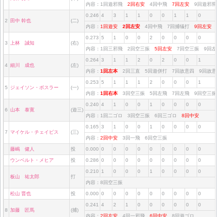
内容：1回遊邪飛
2回右安
4回中飛
7回左安
9回遊邪
0.246
4
3
1
1
0
0
1
1
0
2
田中 幹也
(二)
内容：
1回遊安
2回左安
4回中飛 7回捕犠打
9回左安
0.273
5
1
0
0
2
0
0
0
0
3
上林 誠知
(右)
内容：1回三邪飛 2回空三振
5回左安
7回空三振 9回
0.264
3
1
1
2
0
2
0
0
1
4
細川 成也
(左)
内容：
1回左本
2回三直 5回遊併打 7回故意四 9回故
0.253
5
1
1
1
2
0
0
0
1
5
ジェイソン・ボスラー
(一)
内容：
1回右本
3回空三振 5回左飛 7回左飛 9回空三
0.240
4
1
0
0
1
0
0
0
0
6
山本 泰寛
(遊三)
内容：1回二ゴロ 3回空三振 6回三ゴロ
8回中安
0.165
3
1
0
0
1
0
0
0
0
7
マイケル・チェイビス
(三)
内容：
2回中安
3回一飛 6回空三振
藤嶋 健人
投
0.000
0
0
0
0
0
0
0
0
0
ウンベルト・メヒア
投
0.286
0
0
0
0
0
0
0
0
0
0.210
1
0
0
0
1
0
0
0
0
板山 祐太郎
打
内容：8回空三振
松山 晋也
投
0.000
0
0
0
0
0
0
0
0
0
0.241
4
2
1
0
0
0
0
0
0
8
加藤 匠馬
(捕)
内容：
2回左安
4回一邪飛
6回中安
8回遊ゴロ