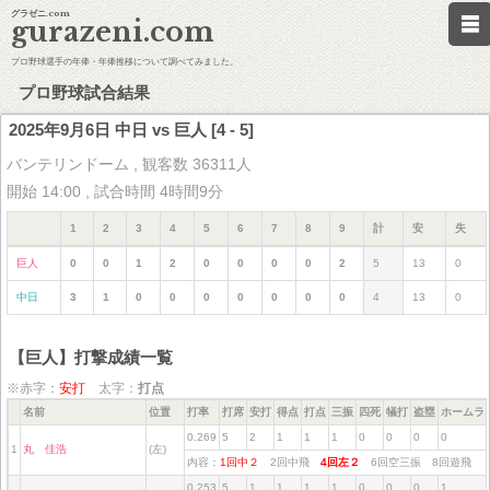
グラゼニ.com
gurazeni.com
プロ野球選手の年俸・年俸推移について調べてみました。
プロ野球試合結果
2025年9月6日 中日 vs 巨人 [4 - 5]
バンテリンドーム , 観客数 36311人
開始 14:00 , 試合時間 4時間9分
1
2
3
4
5
6
7
8
9
計
安
失
巨人
0
0
1
2
0
0
0
0
2
5
13
0
中日
3
1
0
0
0
0
0
0
0
4
13
0
【巨人】打撃成績一覧
※赤字：
安打
太字：
打点
名前
位置
打率
打席
安打
得点
打点
三振
四死
犠打
盗塁
ホームラ
0.269
5
2
1
1
1
0
0
0
0
1
丸 佳浩
(左)
内容：
1回中２
2回中飛
4回左２
6回空三振 8回遊飛
0.253
5
1
1
1
1
0
0
0
1