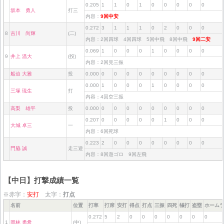
0.205
1
1
0
1
0
0
0
0
0
坂本 勇人
打三
内容：
9回中安
0.272
3
1
1
1
0
2
0
0
0
8
吉川 尚輝
(二)
内容：2回四球 4回四球 5回中飛 8回中飛
9回二安
0.069
1
0
0
0
1
0
0
0
0
9
井上 温大
(投)
内容：2回見三振
船迫 大雅
投
0.000
0
0
0
0
0
0
0
0
0
0.000
1
0
0
0
1
0
0
0
0
三塚 琉生
打
内容：4回空三振
高梨 雄平
投
0.000
0
0
0
0
0
0
0
0
0
0.207
0
0
0
0
0
1
0
0
0
大城 卓三
一
内容：6回死球
0.223
2
0
0
0
0
0
0
0
0
門脇 誠
走三遊
内容：8回遊ゴロ 9回左飛
【中日】打撃成績一覧
※赤字：
安打
太字：
打点
名前
位置
打率
打席
安打
得点
打点
三振
四死
犠打
盗塁
ホーム
0.272
5
2
0
0
0
0
0
0
0
1
岡林 勇希
(中)