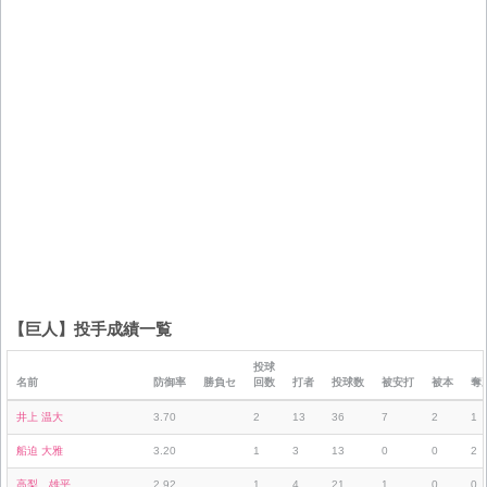
【巨人】投手成績一覧
投球
名前
防御率
勝負セ
回数
打者
投球数
被安打
被本
奪
井上 温大
3.70
2
13
36
7
2
1
船迫 大雅
3.20
1
3
13
0
0
2
高梨 雄平
2.92
1
4
21
1
0
0