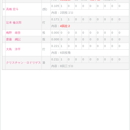
0.105
1
0
0
0
0
0
0
0
0
9
高橋 宏斗
(投)
内容：2回投ゴロ
0.171
1
1
0
0
0
0
0
0
0
辻本 倫太郎
打
内容：
4回左２
梅野 雄吾
投
0.000
0
0
0
0
0
0
0
0
0
齋藤 綱記
投
0.000
0
0
0
0
0
0
0
0
0
0.221
1
0
0
0
0
0
0
0
0
大島 洋平
打
内容：6回投飛
0.211
1
0
0
0
0
0
0
0
0
クリスチャン・ロドリゲス
遊
内容：8回三ゴロ