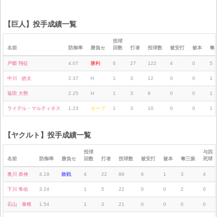
【巨人】投手成績一覧
投球
名前
防御率
勝負セ
回数
打者
投球数
被安打
被本
奪
戸郷 翔征
4.07
勝利
6
27
122
4
0
5
中川 皓太
2.37
H
1
3
12
0
0
1
翁田 大勢
2.25
H
1
3
9
0
0
1
ライデル・マルティネス
1.23
セーブ
1
3
10
0
0
1
【ヤクルト】投手成績一覧
投球
与四
名前
防御率
勝負セ
回数
打者
投球数
被安打
被本
奪三振
死球
奥川 恭伸
4.19
敗戦
4
22
86
6
1
3
4
下川 隼佑
3.24
1
5
22
0
0
2
0
石山 泰稚
1.54
1
3
21
0
0
0
0