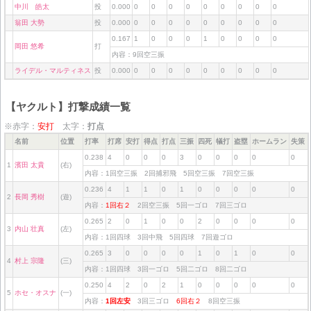
中川 皓太
投
0.000
0
0
0
0
0
0
0
0
0
翁田 大勢
投
0.000
0
0
0
0
0
0
0
0
0
0.167
1
0
0
0
1
0
0
0
0
岡田 悠希
打
内容：9回空三振
ライデル・マルティネス
投
0.000
0
0
0
0
0
0
0
0
0
【ヤクルト】打撃成績一覧
※赤字：
安打
太字：
打点
名前
位置
打率
打席
安打
得点
打点
三振
四死
犠打
盗塁
ホームラン
失策
0.238
4
0
0
0
3
0
0
0
0
0
1
濱田 太貴
(右)
内容：1回空三振 2回捕邪飛 5回空三振 7回空三振
0.236
4
1
1
0
1
0
0
0
0
0
2
長岡 秀樹
(遊)
内容：
1回右２
2回空三振 5回一ゴロ 7回三ゴロ
0.265
2
0
1
0
0
2
0
0
0
0
3
内山 壮真
(左)
内容：1回四球 3回中飛 5回四球 7回遊ゴロ
0.265
3
0
0
0
0
1
0
1
0
0
4
村上 宗隆
(三)
内容：1回四球 3回一ゴロ 5回二ゴロ 8回二ゴロ
0.250
4
2
0
2
1
0
0
0
0
0
5
ホセ・オスナ
(一)
内容：
1回左安
3回三ゴロ
6回右２
8回空三振