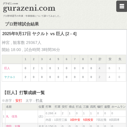
グラゼニ.com
gurazeni.com
プロ野球選手の年俸・年俸推移について調べてみました。
プロ野球試合結果
2025年9月17日 ヤクルト vs 巨人 [2 - 4]
神宮 , 観客数 29367人
開始 18:00 , 試合時間 3時間36分
1
2
3
4
5
6
7
8
9
計
安
失
巨人
0
2
1
0
1
0
0
0
0
4
6
1
ヤクルト
2
0
0
0
0
0
0
0
0
2
4
0
【巨人】打撃成績一覧
※赤字：
安打
太字：
打点
名前
位置
打率
打席
安打
得点
打点
三振
四死
犠打
盗塁
ホームラン
0.266
4
2
1
0
1
1
0
0
0
1
丸 佳浩
(左)
内容：1回空三振
3回中安
5回投安
7回左飛 9回四球
増田 大輝
走左
0.150
0
0
0
0
0
0
0
0
0