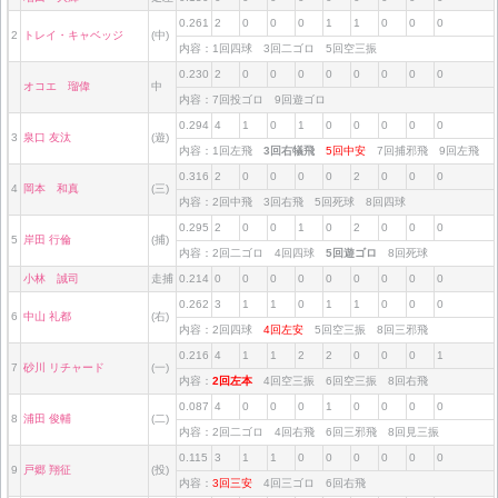
0.261
2
0
0
0
1
1
0
0
0
2
トレイ・キャベッジ
(中)
内容：1回四球 3回二ゴロ 5回空三振
0.230
2
0
0
0
0
0
0
0
0
オコエ 瑠偉
中
内容：7回投ゴロ 9回遊ゴロ
0.294
4
1
0
1
0
0
0
0
0
3
泉口 友汰
(遊)
内容：1回左飛
3回右犠飛
5回中安
7回捕邪飛 9回左飛
0.316
2
0
0
0
0
2
0
0
0
4
岡本 和真
(三)
内容：2回中飛 3回右飛 5回死球 8回四球
0.295
2
0
0
1
0
2
0
0
0
5
岸田 行倫
(捕)
内容：2回二ゴロ 4回四球
5回遊ゴロ
8回死球
小林 誠司
走捕
0.214
0
0
0
0
0
0
0
0
0
0.262
3
1
1
0
1
1
0
0
0
6
中山 礼都
(右)
内容：2回四球
4回左安
5回空三振 8回三邪飛
0.216
4
1
1
2
2
0
0
0
1
7
砂川 リチャード
(一)
内容：
2回左本
4回空三振 6回空三振 8回右飛
0.087
4
0
0
0
1
0
0
0
0
8
浦田 俊輔
(二)
内容：2回二ゴロ 4回右飛 6回三邪飛 8回見三振
0.115
3
1
1
0
0
0
0
0
0
9
戸郷 翔征
(投)
内容：
3回三安
4回三ゴロ 6回右飛