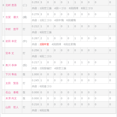
0.253
3
0
0
0
1
1
0
0
0
0
6
北村 恵吾
(二)
内容：1回空三振 4回一ゴロ 6回四球 8回三ゴロ
0.279
3
0
0
0
0
0
0
0
0
0
7
古賀 優大
(捕)
内容：1回三ゴロ 4回中飛 6回捕飛
0.212
1
0
0
0
1
0
0
0
0
0
中村 悠平
打
内容：9回空三振
0.267
2
1
0
0
0
1
0
0
0
0
8
岩田 幸宏
(中)
内容：
2回中安
4回四球 6回左邪飛
0.256
1
0
0
0
0
0
0
0
0
0
宮本 丈
打
内容：9回二ゴロ
0.217
1
0
0
0
1
0
1
0
0
0
9
奥川 恭伸
(投)
内容：2回投犠打 4回空三振
下川 隼佑
投
1.000
0
0
0
0
0
0
0
0
0
0
0.245
1
0
0
0
0
0
0
0
0
0
太田 賢吾
打
内容：6回遊ゴロ
石山 泰稚
投
0.000
0
0
0
0
0
0
0
0
0
0
木澤 尚文
投
0.000
0
0
0
0
0
0
0
0
0
0
0.216
1
0
0
0
0
0
0
0
0
0
山田 哲人
打
内容：9回左飛