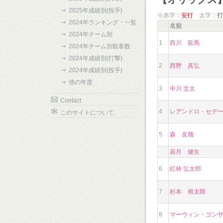
2025年成績別(投手)
※赤字：
安打
太字：
打
2024年ランキング・一覧
名前
2024年チーム別
1
西川 龍馬
2024年チーム別観客数
2024年成績別(打撃)
2
西野 真弘
2024年成績別(投手)
他の年度
3
中川 圭太
Contact
4
レアンドロ・セデ
このサイトについて
5
森 友哉
若月 健矢
6
紅林 弘太郎
7
杉本 裕太郎
8
マーウィン・ゴン