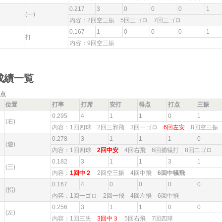
0.217
3
0
0
0
1
(一)
内容：2回空三振 5回三ゴロ 7回三ゴロ
0.167
1
0
0
0
1
打
内容：9回空三振
成績一覧
点
位置
打率
打席
安打
得点
打点
三振
0.295
4
1
1
0
1
(右)
内容：1回四球 2回三邪飛 3回一ゴロ
6回左安
8回空三
0.278
3
1
1
1
0
(遊)
内容：1回四球
2回中安
4回右飛 6回捕犠打 8回二ゴロ
0.182
3
1
1
3
1
(三)
内容：
1回中２
2回空三振 4回中飛
6回中犠飛
0.167
4
0
0
0
0
(指)
内容：1回一ゴロ 2回一飛 4回左飛 6回中飛
0.256
3
1
1
0
0
(左)
内容：1回三失
3回中３
5回右飛 7回四球