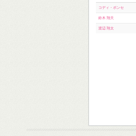
コディ・ポンセ
鈴木 翔天
渡辺 翔太