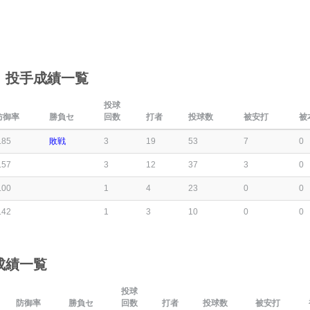
】投手成績一覧
投球
防御率
勝負セ
回数
打者
投球数
被安打
被
.85
敗戦
3
19
53
7
0
.57
3
12
37
3
0
.00
1
4
23
0
0
.42
1
3
10
0
0
成績一覧
投球
防御率
勝負セ
回数
打者
投球数
被安打