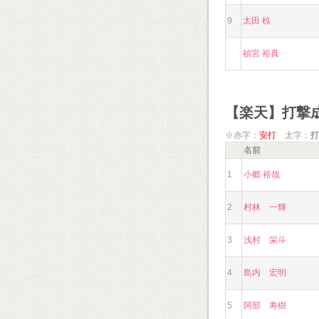
9
太田 椋
頓宮 裕真
【楽天】打撃
※赤字：
安打
太字：
打
名前
1
小郷 裕哉
2
村林 一輝
3
浅村 栄斗
4
島内 宏明
5
阿部 寿樹