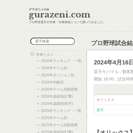
グラゼニ.com
gurazeni.com
プロ野球選手の年俸・年俸推移について調べてみました。
プロ野球試合結
年俸リスト
2026年ランキング・一覧
2024年4月16日
2026年チーム別
楽天モバイル , 観客数
2026年ポジション別
開始 18:00 , 試合時
2026年年齢別
2026年チーム別観客数
2026年成績別(打撃)
オリックス
2026年成績別(投手)
楽天
2025年ランキング・一覧
2025年チーム別
2025年チーム別観客数
【オリックス
2025年成績別(打撃)