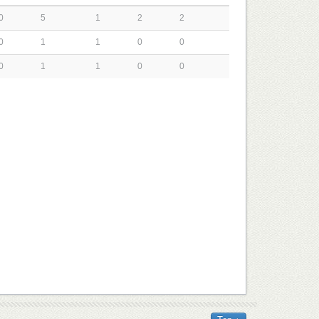
0
5
1
2
2
0
1
1
0
0
0
1
1
0
0