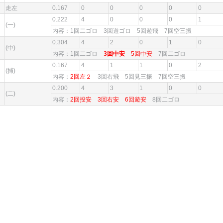
走左
0.167
0
0
0
0
0
0.222
4
0
0
0
1
(一)
内容：1回二ゴロ 3回遊ゴロ 5回遊飛 7回空三振
0.304
4
2
0
1
0
(中)
内容：1回二ゴロ
3回中安
5回中安
7回二ゴロ
0.167
4
1
1
0
2
(捕)
内容：
2回左２
3回右飛 5回見三振 7回空三振
0.200
4
3
1
0
0
(二)
内容：
2回投安
3回右安
6回遊安
8回二ゴロ