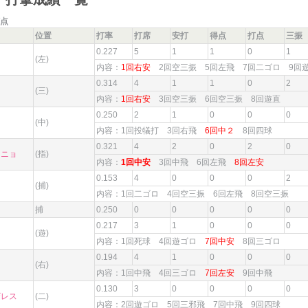
点
位置
打率
打席
安打
得点
打点
三振
0.227
5
1
1
0
1
(左)
内容：
1回右安
2回空三振 5回左飛 7回二ゴロ 9
0.314
4
1
1
0
2
(三)
内容：
1回右安
3回空三振 6回空三振 8回遊直
0.250
2
1
0
0
0
(中)
内容：1回投犠打 3回右飛
6回中２
8回四球
0.321
4
2
0
2
0
ーニョ
(指)
内容：
1回中安
3回中飛 6回左飛
8回左安
0.153
4
0
0
0
2
(捕)
内容：1回二ゴロ 4回空三振 6回左飛 8回空三振
捕
0.250
0
0
0
0
0
0.217
3
1
0
0
0
(遊)
内容：1回死球 4回遊ゴロ
7回中安
8回三ゴロ
0.194
4
1
0
0
0
(右)
内容：1回中飛 4回三ゴロ
7回左安
9回中飛
0.130
3
0
0
0
0
ザレス
(二)
内容：2回遊ゴロ 5回三邪飛 7回中飛 9回四球