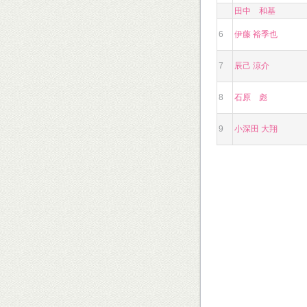
田中 和基
6
伊藤 裕季也
7
辰己 涼介
8
石原 彪
9
小深田 大翔