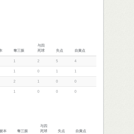
与四
本
奪三振
死球
失点
自責点
1
2
5
4
1
0
1
1
2
1
0
0
1
0
0
0
与四
被本
奪三振
死球
失点
自責点