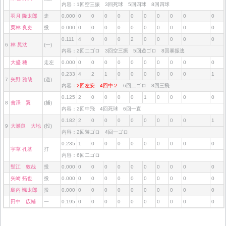
内容：1回空三振 3回死球 5回四球 8回四球
羽月 隆太郎
走
0.000
0
0
0
0
0
0
0
0
0
0
栗林 良吏
投
0.000
0
0
0
0
0
0
0
0
0
0
0.111
4
0
0
0
2
0
0
0
0
0
6
林 晃汰
(一)
内容：2回二ゴロ 3回空三振 5回遊ゴロ 8回暴振逃
大盛 穂
走左
0.000
0
0
0
0
0
0
0
0
0
0
0.233
4
2
1
0
0
0
0
0
0
1
7
矢野 雅哉
(遊)
内容：
2回左安
4回中２
6回二ゴロ 8回三飛
0.125
2
0
0
0
0
1
0
0
0
0
8
會澤 翼
(捕)
内容：2回中飛 4回死球 6回一直
0.182
2
0
0
0
0
0
0
0
0
1
9
大瀬良 大地
(投)
内容：2回遊ゴロ 4回一ゴロ
0.235
1
0
0
0
0
0
0
0
0
0
宇草 孔基
打
内容：6回二ゴロ
塹江 敦哉
投
0.000
0
0
0
0
0
0
0
0
0
0
矢崎 拓也
投
0.000
0
0
0
0
0
0
0
0
0
0
島内 颯太郎
投
0.000
0
0
0
0
0
0
0
0
0
0
田中 広輔
一
0.195
0
0
0
0
0
0
0
0
0
0