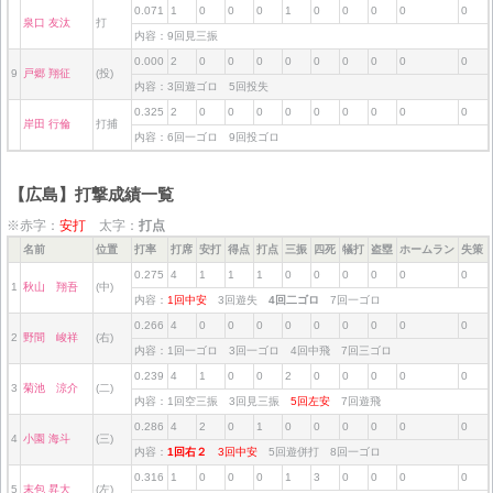
0.071
1
0
0
0
1
0
0
0
0
0
泉口 友汰
打
内容：9回見三振
0.000
2
0
0
0
0
0
0
0
0
0
9
戸郷 翔征
(投)
内容：3回遊ゴロ 5回投失
0.325
2
0
0
0
0
0
0
0
0
0
岸田 行倫
打捕
内容：6回一ゴロ 9回投ゴロ
【広島】打撃成績一覧
※赤字：
安打
太字：
打点
名前
位置
打率
打席
安打
得点
打点
三振
四死
犠打
盗塁
ホームラン
失策
0.275
4
1
1
1
0
0
0
0
0
0
1
秋山 翔吾
(中)
内容：
1回中安
3回遊失
4回二ゴロ
7回一ゴロ
0.266
4
0
0
0
0
0
0
0
0
0
2
野間 峻祥
(右)
内容：1回一ゴロ 3回一ゴロ 4回中飛 7回三ゴロ
0.239
4
1
0
0
2
0
0
0
0
0
3
菊池 涼介
(二)
内容：1回空三振 3回見三振
5回左安
7回遊飛
0.286
4
2
0
1
0
0
0
0
0
0
4
小園 海斗
(三)
内容：
1回右２
3回中安
5回遊併打 8回一ゴロ
0.316
1
0
0
0
1
3
0
0
0
0
5
末包 昇大
(左)