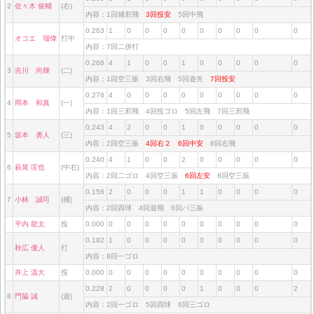
2
佐々木 俊輔
(右)
内容：1回捕邪飛
3回投安
5回中飛
0.263
1
0
0
0
0
0
0
0
0
0
オコエ 瑠偉
打中
内容：7回二併打
0.268
4
1
0
0
1
0
0
0
0
0
3
吉川 尚輝
(二)
内容：1回空三振 3回右飛 5回遊失
7回投安
0.276
4
0
0
0
0
0
0
0
0
0
4
岡本 和真
(一)
内容：1回三邪飛 4回投ゴロ 5回左飛 7回三邪飛
0.243
4
2
0
0
1
0
0
0
0
0
5
坂本 勇人
(三)
内容：2回空三振
4回右２
6回中安
8回右飛
0.240
4
1
0
0
2
0
0
0
0
0
6
萩尾 匡也
(中右)
内容：2回二ゴロ 4回空三振
6回左安
8回空三振
0.156
2
0
0
0
1
1
0
0
0
0
7
小林 誠司
(捕)
内容：2回四球 4回遊飛 6回バ三振
平内 龍太
投
0.000
0
0
0
0
0
0
0
0
0
0
0.182
1
0
0
0
0
0
0
0
0
0
秋広 優人
打
内容：8回一ゴロ
井上 温大
投
0.000
0
0
0
0
0
0
0
0
0
0
0.228
2
0
0
0
0
1
0
0
0
2
8
門脇 誠
(遊)
内容：2回一ゴロ 5回四球 6回三ゴロ