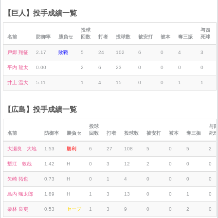
【巨人】投手成績一覧
投球
与四
名前
防御率
勝負セ
回数
打者
投球数
被安打
被本
奪三振
死球
戸郷 翔征
2.17
敗戦
5
24
102
6
0
4
3
平内 龍太
0.00
2
6
23
0
0
0
0
井上 温大
5.11
1
4
15
0
0
1
1
【広島】投手成績一覧
投球
与
名前
防御率
勝負セ
回数
打者
投球数
被安打
被本
奪三振
死
大瀬良 大地
1.53
勝利
6
27
108
5
0
5
2
塹江 敦哉
1.42
H
0
3
12
2
0
0
0
矢崎 拓也
0.73
H
0
1
4
0
0
0
0
島内 颯太郎
1.89
H
1
3
13
0
0
1
0
栗林 良吏
0.53
セーブ
1
3
9
0
0
2
0