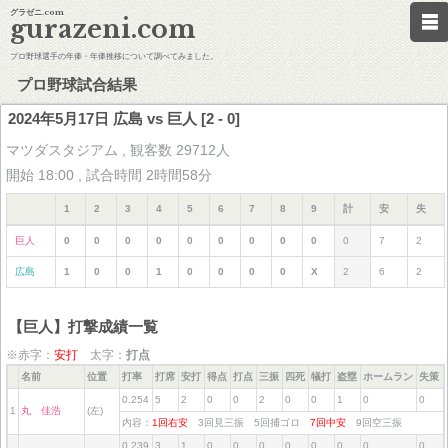
グラゼニ.com
gurazeni.com
プロ野球選手の年俸・年俸推移について調べてみました。
プロ野球試合結果
2024年5月17日 広島 vs 巨人 [2 - 0]
マツダスタジアム , 観客数 29712人
開始 18:00 , 試合時間 2時間58分
1
2
3
4
5
6
7
8
9
計
安
失
巨人
0
0
0
0
0
0
0
0
0
0
7
2
広島
1
0
0
1
0
0
0
0
X
2
6
2
【巨人】打撃成績一覧
※赤字：
安打
太字：
打点
名前
位置
打率
打席
安打
得点
打点
三振
四死
犠打
盗塁
ホームラン
失策
0.254
5
2
0
0
2
0
0
1
0
0
1
丸 佳浩
(左)
内容：
1回右安
3回見三振 5回捕ゴロ
7回中安
9回空三振
0.239
3
1
0
0
0
0
0
0
0
0