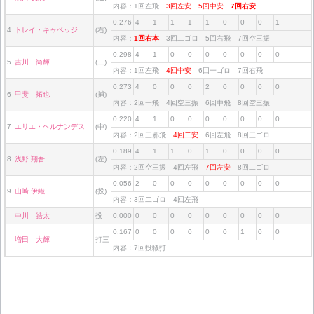
内容：1回左飛
3回左安
5回中安
7回右安
0.276
4
1
1
1
1
0
0
0
1
4
トレイ・キャベッジ
(右)
内容：
1回右本
3回二ゴロ 5回右飛 7回空三振
0.298
4
1
0
0
0
0
0
0
0
5
吉川 尚輝
(二)
内容：1回左飛
4回中安
6回一ゴロ 7回右飛
0.273
4
0
0
0
2
0
0
0
0
6
甲斐 拓也
(捕)
内容：2回一飛 4回空三振 6回中飛 8回空三振
0.220
4
1
0
0
0
0
0
0
0
7
エリエ・ヘルナンデス
(中)
内容：2回三邪飛
4回二安
6回左飛 8回三ゴロ
0.189
4
1
1
0
1
0
0
0
0
8
浅野 翔吾
(左)
内容：2回空三振 4回左飛
7回左安
8回二ゴロ
0.056
2
0
0
0
0
0
0
0
0
9
山崎 伊織
(投)
内容：3回二ゴロ 4回左飛
中川 皓太
投
0.000
0
0
0
0
0
0
0
0
0
0.167
0
0
0
0
0
0
1
0
0
増田 大輝
打三
内容：7回投犠打