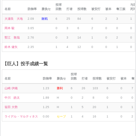
投球
与
名前
防御率
勝負セ
回数
打者
投球数
被安打
被本
奪三振
死
大瀬良 大地
2.09
敗戦
6
25
84
6
2
3
1
岡本 駿
3.65
0
3
6
2
0
0
0
塹江 敦哉
2.76
0
3
14
1
0
2
0
鈴木 健矢
2.35
1
4
12
0
0
1
0
【巨人】投手成績一覧
投球
名前
防御率
勝負セ
回数
打者
投球数
被安打
被本
奪
山崎 伊織
1.23
勝利
6
26
103
6
0
7
中川 皓太
1.89
H
0
2
8
0
0
0
翁田 大勢
1.25
H
1
5
20
1
0
1
ライデル・マルティネス
0.00
セーブ
1
4
16
1
0
2