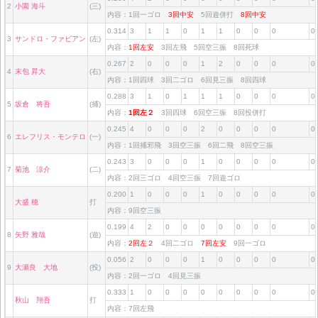
2
小園 海斗
(三)
内容：1回一ゴロ
3回中安
5回遊併打
8回中安
0.314
3
1
1
0
1
1
0
0
0
0
3
サンドロ・ファビアン
(左)
内容：
1回左安
3回左飛 5回空三振 8回死球
0.267
2
0
0
0
1
2
0
0
0
0
4
末包 昇大
(右)
内容：1回四球 3回二ゴロ 6回見三振 8回四球
0.288
3
1
0
1
1
1
0
0
0
0
5
坂倉 将吾
(捕)
内容：
1回左２
3回四球 6回空三振 8回投併打
0.245
4
0
0
0
2
0
0
0
0
0
6
エレフリス・モンテロ
(一)
内容：1回捕邪飛 3回空三振 6回二飛 8回空三振
0.243
3
0
0
0
1
0
0
0
0
0
7
菊池 涼介
(二)
内容：2回三ゴロ 4回空三振 7回遊ゴロ
0.200
1
0
0
0
1
0
0
0
0
0
大盛 穂
打
内容：9回空三振
0.199
4
2
0
0
0
0
0
0
0
0
8
矢野 雅哉
(遊)
内容：
2回左２
4回二ゴロ
7回左安
9回一ゴロ
0.056
2
0
0
0
1
0
0
0
0
0
9
大瀬良 大地
(投)
内容：2回一ゴロ 4回見三振
0.333
1
0
0
0
0
0
0
0
0
0
秋山 翔吾
打
内容：7回左飛