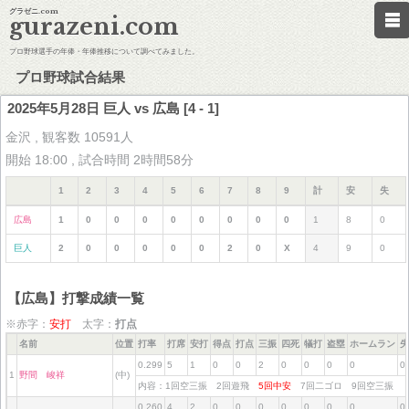
グラゼニ.com
gurazeni.com
プロ野球選手の年俸・年俸推移について調べてみました。
プロ野球試合結果
2025年5月28日 巨人 vs 広島 [4 - 1]
金沢 , 観客数 10591人
開始 18:00 , 試合時間 2時間58分
1
2
3
4
5
6
7
8
9
計
安
失
広島
1
0
0
0
0
0
0
0
0
1
8
0
巨人
2
0
0
0
0
0
2
0
X
4
9
0
【広島】打撃成績一覧
※赤字：
安打
太字：
打点
名前
位置
打率
打席
安打
得点
打点
三振
四死
犠打
盗塁
ホームラン
失
0.299
5
1
0
0
2
0
0
0
0
0
1
野間 峻祥
(中)
内容：1回空三振 2回遊飛
5回中安
7回二ゴロ 9回空三振
0.260
4
2
0
0
0
0
0
0
0
0