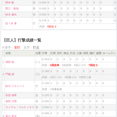
岡本 駿
投
0.000
0
0
0
0
0
0
0
0
0
0
塹江 敦哉
投
0.000
0
0
0
0
0
0
0
0
0
0
鈴木 健矢
投
0.000
0
0
0
0
0
0
0
0
0
0
0.278
1
1
0
0
0
0
0
0
0
0
佐々木 泰
打
内容：
9回右３
【巨人】打撃成績一覧
※赤字：
安打
太字：
打点
名前
位置
打率
打席
安打
得点
打点
三振
四死
犠打
盗塁
ホームラン
0.319
3
2
2
2
0
1
0
0
1
1
増田 陸
(一)
内容：
1回左本
3回四球 5回三ゴロ
7回左２
0.186
3
0
0
0
1
0
0
0
0
2
門脇 誠
(三)
内容：1回三ゴロ 3回遊ゴロ 5回空三振
0.130
1
0
0
0
1
0
0
0
0
砂川 リチャード
打
内容：7回暴振逃
笹原 操希
走
0.105
0
0
0
0
0
0
0
0
0
翁田 大勢
投
0.000
0
0
0
0
0
0
0
0
0
ライデル・マルティネス
投
0.000
0
0
0
0
0
0
0
0
0
0.290
4
3
0
1
0
0
0
0
0
3
泉口 友汰
(遊)