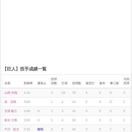
【巨人】投手成績一覧
投球
与四
名前
防御率
勝負セ
回数
打者
投球数
被安打
被本
奪三振
死球
山崎 伊織
2.10
3
18
79
6
0
0
3
泉 圭輔
5.84
1
4
14
0
0
0
2
宮原 駿介
3.09
H
1
3
10
0
0
0
0
船迫 大雅
2.93
H
1
4
16
0
0
1
1
中川 皓太
2.31
敗戦
0
6
24
3
0
1
2