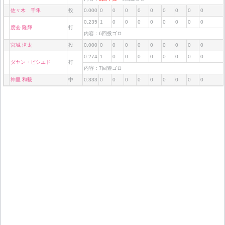
佐々木 千隼
投
0.000
0
0
0
0
0
0
0
0
0
0.235
1
0
0
0
0
0
0
0
0
度会 隆輝
打
内容：6回投ゴロ
宮城 滝太
投
0.000
0
0
0
0
0
0
0
0
0
0.274
1
0
0
0
0
0
0
0
0
ダヤン・ビシエド
打
内容：7回遊ゴロ
神里 和毅
中
0.333
0
0
0
0
0
0
0
0
0