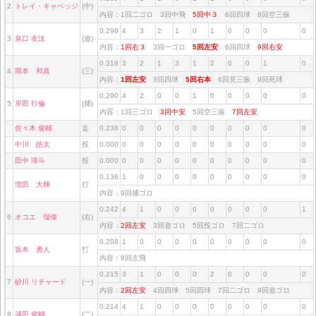
2
トレイ・キャベッジ
(中)
内容：1回二ゴロ 3回中飛
5回中３
6回四球 8回空三振
0.299
4
3
2
1
0
1
0
0
0
0
3
泉口 友汰
(遊)
内容：
1回右３
3回一ゴロ
5回左安
6回四球
9回右安
0.318
3
2
1
3
1
2
0
0
1
0
4
岡本 和真
(三)
内容：
1回左安
3回四球
5回右本
6回見三振 9回死球
0.290
4
2
0
0
1
0
0
0
0
0
5
岸田 行倫
(捕)
内容：1回三ゴロ
3回中安
5回空三振
7回左安
佐々木 俊輔
走
0.238
0
0
0
0
0
0
0
0
0
0
中川 皓太
投
0.000
0
0
0
0
0
0
0
0
0
0
田中 瑛斗
投
0.000
0
0
0
0
0
0
0
0
0
0
0.136
1
0
0
0
0
0
0
0
0
0
増田 大輝
打
内容：9回捕ゴロ
0.242
4
1
0
0
0
0
0
0
0
1
6
オコエ 瑠偉
(右)
内容：
2回左安
3回遊ゴロ 5回投ゴロ 7回二ゴロ
0.208
1
0
0
0
0
0
0
0
0
0
坂本 勇人
打
内容：9回左飛
0.215
3
1
0
0
0
2
0
0
0
0
7
砂川 リチャード
(一)
内容：
2回左安
4回四球 5回四球 7回二ゴロ 9回遊ゴロ
0.214
4
1
0
0
0
0
0
0
0
0
8
浦田 俊輔
(二)