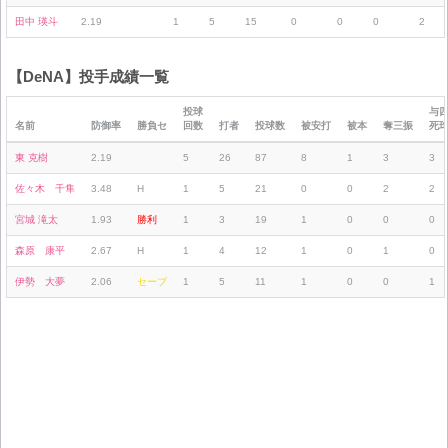
田中 瑛斗
2.19
1
5
15
0
0
0
2
【DeNA】投手成績一覧
投球
与
名前
防御率
勝負セ
回数
打者
投球数
被安打
被本
奪三振
死
東 克樹
2.19
5
26
87
8
1
3
3
佐々木 千隼
3.48
H
1
5
21
0
0
2
2
宮城 滝太
1.93
勝利
1
3
19
1
0
0
0
森原 康平
2.67
H
1
4
12
1
0
1
0
伊勢 大夢
2.06
セーブ
1
5
11
1
0
0
1