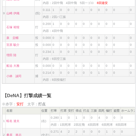
内容：2回中飛 4回中飛 5回一ゴロ
8回遊安
0.111
1
0
0
0
1
0
0
0
0
0
9
山崎 伊織
(投)
内容：2回バ三振
0.200
1
0
0
0
0
0
0
0
0
0
石塚 裕惺
打
内容：4回中飛
泉 圭輔
投
0.000
0
0
0
0
0
0
0
0
0
0
宮原 駿介
投
0.000
0
0
0
0
0
0
0
0
0
0
0.234
1
0
0
0
1
0
0
0
0
0
増田 陸
打
内容：6回空三振
船迫 大雅
投
0.000
0
0
0
0
0
0
0
0
0
0
0.214
0
0
0
0
0
0
1
0
0
0
小林 誠司
捕
内容：8回投犠打
【DeNA】打撃成績一覧
※赤字：
安打
太字：
打点
名前
位置
打率
打席
安打
得点
打点
三振
四死
犠打
盗塁
ホームラ
0.280
1
0
1
0
0
4
0
0
0
1
蝦名 達夫
(右)
内容：1回死球 2回左飛 4回四球 6回死球 8回四球
0.271
4
2
2
0
0
0
1
0
0
2
桑原 将志
(中左)