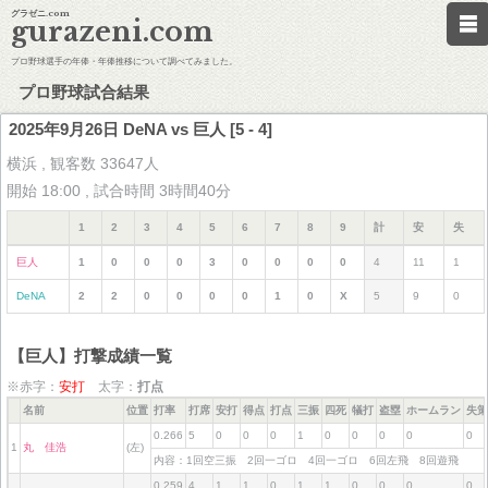
グラゼニ.com
gurazeni.com
プロ野球選手の年俸・年俸推移について調べてみました。
プロ野球試合結果
2025年9月26日 DeNA vs 巨人 [5 - 4]
横浜 , 観客数 33647人
開始 18:00 , 試合時間 3時間40分
1
2
3
4
5
6
7
8
9
計
安
失
巨人
1
0
0
0
3
0
0
0
0
4
11
1
DeNA
2
2
0
0
0
0
1
0
X
5
9
0
【巨人】打撃成績一覧
※赤字：
安打
太字：
打点
名前
位置
打率
打席
安打
得点
打点
三振
四死
犠打
盗塁
ホームラン
失策
0.266
5
0
0
0
1
0
0
0
0
0
1
丸 佳浩
(左)
内容：1回空三振 2回一ゴロ 4回一ゴロ 6回左飛 8回遊飛
0.259
4
1
1
0
1
1
0
0
0
0