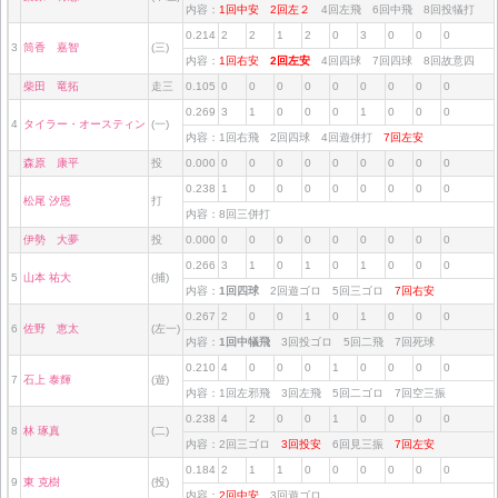
内容：
1回中安
2回左２
4回左飛 6回中飛 8回投犠打
0.214
2
2
1
2
0
3
0
0
0
3
筒香 嘉智
(三)
内容：
1回右安
2回左安
4回四球 7回四球 8回故意四
柴田 竜拓
走三
0.105
0
0
0
0
0
0
0
0
0
0.269
3
1
0
0
0
1
0
0
0
4
タイラー・オースティン
(一)
内容：1回右飛 2回四球 4回遊併打
7回左安
森原 康平
投
0.000
0
0
0
0
0
0
0
0
0
0.238
1
0
0
0
0
0
0
0
0
松尾 汐恩
打
内容：8回三併打
伊勢 大夢
投
0.000
0
0
0
0
0
0
0
0
0
0.266
3
1
0
1
0
1
0
0
0
5
山本 祐大
(捕)
内容：
1回四球
2回遊ゴロ 5回三ゴロ
7回右安
0.267
2
0
0
1
0
1
0
0
0
6
佐野 恵太
(左一)
内容：
1回中犠飛
3回投ゴロ 5回二飛 7回死球
0.210
4
0
0
0
1
0
0
0
0
7
石上 泰輝
(遊)
内容：1回左邪飛 3回左飛 5回二ゴロ 7回空三振
0.238
4
2
0
0
1
0
0
0
0
8
林 琢真
(二)
内容：2回三ゴロ
3回投安
6回見三振
7回左安
0.184
2
1
1
0
0
0
0
0
0
9
東 克樹
(投)
内容：
2回中安
3回遊ゴロ