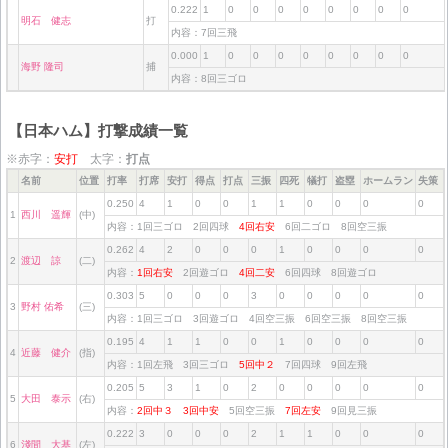
0.222
1
0
0
0
0
0
0
0
0
明石 健志
打
内容：7回三飛
0.000
1
0
0
0
0
0
0
0
0
海野 隆司
捕
内容：8回三ゴロ
【日本ハム】打撃成績一覧
※赤字：
安打
太字：
打点
名前
位置
打率
打席
安打
得点
打点
三振
四死
犠打
盗塁
ホームラン
失策
0.250
4
1
0
0
1
1
0
0
0
0
1
西川 遥輝
(中)
内容：1回三ゴロ 2回四球
4回右安
6回二ゴロ 8回空三振
0.262
4
2
0
0
0
1
0
0
0
0
2
渡辺 諒
(二)
内容：
1回右安
2回遊ゴロ
4回二安
6回四球 8回遊ゴロ
0.303
5
0
0
0
3
0
0
0
0
0
3
野村 佑希
(三)
内容：1回三ゴロ 3回遊ゴロ 4回空三振 6回空三振 8回空三振
0.195
4
1
1
0
0
1
0
0
0
0
4
近藤 健介
(指)
内容：1回左飛 3回三ゴロ
5回中２
7回四球 9回左飛
0.205
5
3
1
0
2
0
0
0
0
0
5
大田 泰示
(右)
内容：
2回中３
3回中安
5回空三振
7回左安
9回見三振
0.222
3
0
0
0
2
1
1
0
0
0
6
淺間 大基
(左)