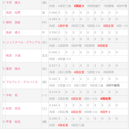
2
今宮 健太
(遊)
内容：1回空三振
3回左２
5回投犠打 7回捕飛 9回中
高田 知季
遊
0.000
0
0
0
0
0
0
0
0
0
0.255
5
2
1
0
1
0
0
0
0
3
柳田 悠岐
(中)
内容：
1回中安
3回空三振 5回投ゴロ
8回左安
9回一
真砂 勇介
中
0.500
0
0
0
0
0
0
0
0
0
0.318
2
1
0
0
0
2
0
0
0
4
ジュリスベル・グラシアル
(左)
内容：1回四球 3回中飛 5回四球
8回投安
0.000
1
0
1
0
0
0
0
0
0
牧原 大成
走左
内容：9回遊ゴロ
0.317
3
1
1
0
0
1
0
0
0
5
栗原 陵矢
(右)
内容：1回三邪飛
4回左安
5回投ゴロ 8回四球
0.162
3
0
0
1
1
0
0
0
0
6
アルフレド・デスパイネ
(指)
内容：2回遊ゴロ 4回三併打 6回見三振
8回中犠飛
0.174
4
2
0
2
0
0
0
0
0
7
中村 晃
(一)
内容：2回左飛
4回左安
6回一ゴロ
8回右安
0.244
4
2
0
0
0
0
0
0
0
8
松田 宣浩
(三)
内容：2回左飛
4回左安
6回投ゴロ
8回中２
0.160
2
1
1
0
1
0
0
0
0
9
甲斐 拓也
(捕)
内容：
3回右安
4回空三振