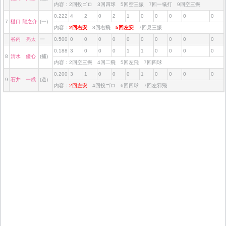
内容：2回投ゴロ 3回四球 5回空三振 7回一犠打 9回空三振
0.222
4
2
0
2
1
0
0
0
0
0
7
樋口 龍之介
(一)
内容：
2回右安
3回右飛
5回左安
7回見三振
谷内 亮太
一
0.500
0
0
0
0
0
0
0
0
0
0
0.188
3
0
0
0
1
1
0
0
0
0
8
清水 優心
(捕)
内容：2回空三振 4回二飛 5回左飛 7回四球
0.200
3
1
0
0
0
1
0
0
0
0
9
石井 一成
(遊)
内容：
2回左安
4回投ゴロ 6回四球 7回左邪飛