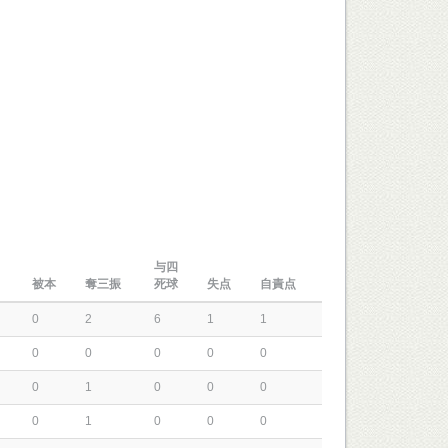
与四
被本
奪三振
死球
失点
自責点
0
2
6
1
1
0
0
0
0
0
0
1
0
0
0
0
1
0
0
0