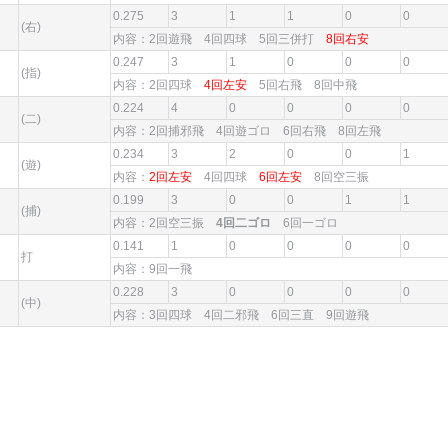
0.275
3
1
1
0
0
(右)
内容：2回遊飛 4回四球 5回三併打
8回右安
0.247
3
1
0
0
0
(指)
内容：2回四球
4回左安
5回右飛 8回中飛
0.224
4
0
0
0
0
(二)
内容：2回捕邪飛 4回遊ゴロ 6回右飛 8回左飛
0.234
3
2
0
0
1
(遊)
内容：
2回左安
4回四球
6回左安
8回空三振
0.199
3
0
0
1
1
(捕)
内容：2回空三振
4回二ゴロ
6回一ゴロ
0.141
1
0
0
0
0
打
内容：9回一飛
0.228
3
0
0
0
0
(中)
内容：3回四球 4回二邪飛 6回三直 9回遊飛