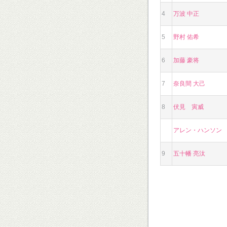
4
万波 中正
5
野村 佑希
6
加藤 豪将
7
奈良間 大己
8
伏見 寅威
アレン・ハンソン
9
五十幡 亮汰