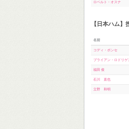
ロベルト・オスナ
【日本ハム】
名前
コディ・ポンセ
ブライアン・ロドリゲ
福田 俊
石川 直也
立野 和明