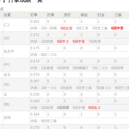
点
位置
打率
打席
安打
得点
打点
三振
0.261
5
2
1
1
1
(二)
内容：1回一邪飛
3回左安
5回三失 7回空三振
8回中安
0.272
2
2
1
0
0
(左)
内容：1回四球
3回中２
5回中安
7回死球
0.175
1
0
0
0
0
走左中
内容：8回二ゴロ
0.274
2
0
0
0
0
(中)
内容：1回遊飛 3回四球 5回捕犠打 7回二ゴロ 9回四球
走右
0.276
0
0
0
0
0
0.307
5
0
0
0
2
(右)
内容：1回一ゴロ 3回遊失 5回空三振 7回遊ゴロ 9回空
左
0.226
0
0
0
0
0
0.293
2
1
0
1
0
(指)
内容：2回四球
3回四球
5回中飛
8回右２
0.184
1
0
1
0
1
走指
内容：9回空三振
0.270
5
0
0
0
1