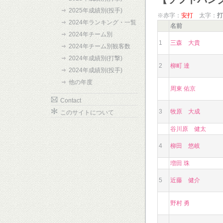
2025年成績別(投手)
※赤字：
安打
太字：
打
2024年ランキング・一覧
名前
2024年チーム別
1
三森 大貴
2024年チーム別観客数
2024年成績別(打撃)
2
柳町 達
2024年成績別(投手)
他の年度
周東 佑京
Contact
3
牧原 大成
このサイトについて
谷川原 健太
4
柳田 悠岐
増田 珠
5
近藤 健介
野村 勇