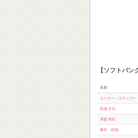
【ソフトバン
名前
カーター・スチュワート
田浦 文丸
津森 宥紀
藤井 皓哉