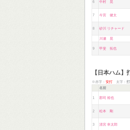
6
中村 晃
7
今宮 健太
8
砂川 リチャード
川瀬 晃
9
甲斐 拓也
【日本ハム】
※赤字：
安打
太字：
打
名前
1
郡司 裕也
2
松本 剛
3
清宮 幸太郎