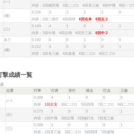
(一)
内容：2回捕邪飛 3回二ゴロ 6回見三振 8回中飛 9回一
0.236
3
2
2
2
0
(遊)
内容：2回二併打 4回四球
6回右本
8回左２
0.143
4
1
0
1
1
(三)
内容：3回中飛 4回左飛 6回空三振
8回中２
走三
0.192
0
0
1
0
0
0.212
4
0
0
0
1
(捕)
内容：3回見三振 4回遊直 6回二ゴロ 8回三ゴロ
打撃成績一覧
点
位置
打率
打席
安打
得点
打点
三振
0.308
4
1
0
0
0
(一)
内容：
1回左安
3回二ゴロ 5回四球 7回二ゴロ 9回二
0.275
3
0
0
0
1
(左)
内容：1回中飛 3回左飛 5回犠打失 7回見三振
0.289
3
0
0
0
1
(三)
内容：1回見三振 3回二ゴロ 5回四球 7回遊飛