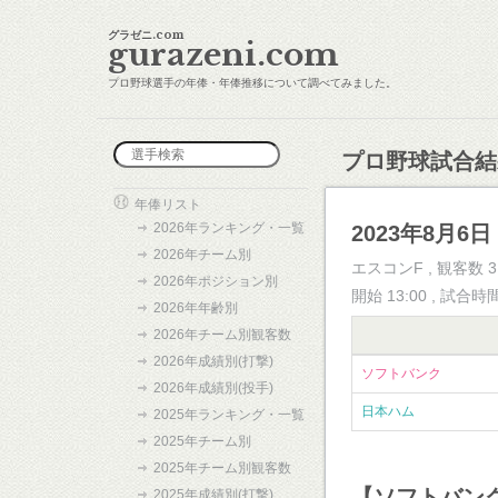
グラゼニ.com
gurazeni.com
プロ野球選手の年俸・年俸推移について調べてみました。
プロ野球試合結
年俸リスト
2026年ランキング・一覧
2023年8月6日
2026年チーム別
エスコンF , 観客数 3
2026年ポジション別
開始 13:00 , 試合時
2026年年齢別
2026年チーム別観客数
2026年成績別(打撃)
ソフトバンク
2026年成績別(投手)
日本ハム
2025年ランキング・一覧
2025年チーム別
2025年チーム別観客数
【ソフトバン
2025年成績別(打撃)