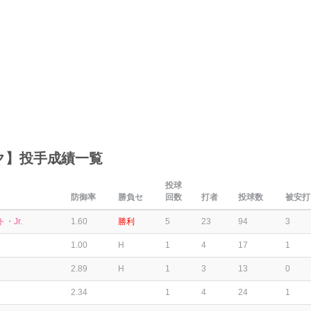
ク】投手成績一覧
投球
防御率
勝負セ
回数
打者
投球数
被安打
・Jr.
1.60
勝利
5
23
94
3
1.00
H
1
4
17
1
2.89
H
1
3
13
0
2.34
1
4
24
1