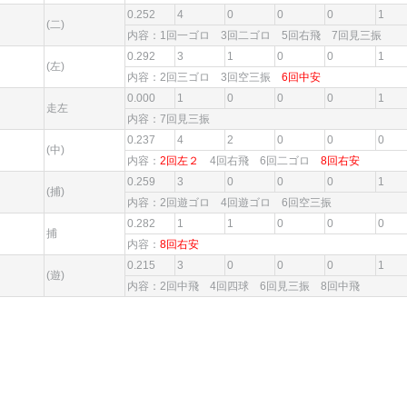
0.252
4
0
0
0
1
(二)
内容：1回一ゴロ 3回二ゴロ 5回右飛 7回見三振
0.292
3
1
0
0
1
(左)
内容：2回三ゴロ 3回空三振
6回中安
0.000
1
0
0
0
1
走左
内容：7回見三振
0.237
4
2
0
0
0
(中)
内容：
2回左２
4回右飛 6回二ゴロ
8回右安
0.259
3
0
0
0
1
(捕)
内容：2回遊ゴロ 4回遊ゴロ 6回空三振
0.282
1
1
0
0
0
捕
内容：
8回右安
0.215
3
0
0
0
1
(遊)
内容：2回中飛 4回四球 6回見三振 8回中飛