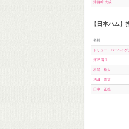
津留崎 大成
【日本ハム】
名前
ドリュー・バーヘイゲ
河野 竜生
杉浦 稔大
池田 隆英
田中 正義