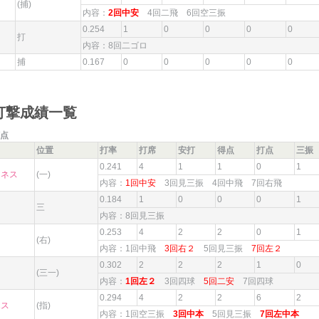
(捕)
内容：
2回中安
4回二飛 6回空三振
0.254
1
0
0
0
0
打
内容：8回二ゴロ
捕
0.167
0
0
0
0
0
打撃成績一覧
点
位置
打率
打席
安打
得点
打点
三振
0.241
4
1
1
0
1
ィネス
(一)
内容：
1回中安
3回見三振 4回中飛 7回右飛
0.184
1
0
0
0
1
三
内容：8回見三振
0.253
4
2
2
0
1
(右)
内容：1回中飛
3回右２
5回見三振
7回左２
0.302
2
2
2
1
0
(三一)
内容：
1回左２
3回四球
5回二安
7回四球
0.294
4
2
2
6
2
エス
(指)
内容：1回空三振
3回中本
5回見三振
7回左中本