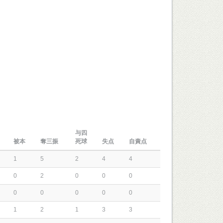
与四
被本
奪三振
死球
失点
自責点
1
5
2
4
4
0
2
0
0
0
0
0
0
0
0
1
2
1
3
3