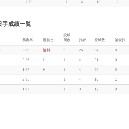
7.58
1
4
18
2
投手成績一覧
投球
防御率
勝負セ
回数
打者
投球数
被安打
ン
2.86
勝利
5
26
94
8
2.25
H
1
4
21
0
1.67
H
1
4
20
0
2.35
1
4
10
1
1.97
1
3
12
0