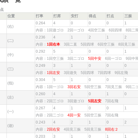
点
位置
打率
打席
安打
得点
打点
三振
0.264
4
0
0
0
1
(右)
内容：1回遊ゴロ 2回一ゴロ 4回空三振 6回四球 8回
0.236
4
1
2
1
2
(二)
内容：
1回右本
3回二直 5回四球 6回空三振 8回見三
0.292
5
1
0
0
1
(中)
内容：1回空三振 3回二ゴロ
5回中安
6回一ゴロ 9回
0.249
3
1
0
0
0
(三)
内容：
1回左安
3回遊失 5回四球 7回四球 9回左飛
0.304
5
1
0
0
2
(指)
内容：1回一ゴロ
3回右安
5回空三振 7回見三振 9回
0.260
4
1
0
1
0
(左)
内容：2回三ゴロ 3回遊ゴロ
5回左安
7回右飛
0.267
4
1
0
0
1
(一)
内容：2回二ゴロ
4回一安
5回空三振 7回右飛
0.243
4
2
1
0
2
(遊)
内容：
2回右安
4回見三振 5回見三振
8回右２
0.203
3
1
0
1
1