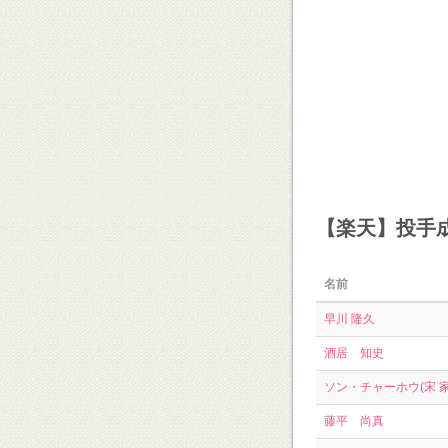
【楽天】投手
名前
早川 隆久
酒居 知史
ソン・チャーホウ(宋 家
藤平 尚真