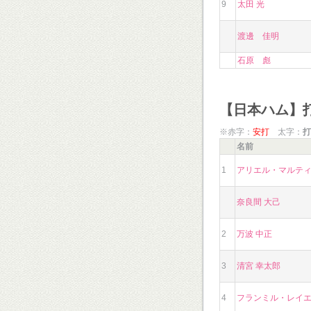
9
太田 光
渡邊 佳明
石原 彪
【日本ハム】
※赤字：
安打
太字：
打
名前
1
アリエル・マルテ
奈良間 大己
2
万波 中正
3
清宮 幸太郎
4
フランミル・レイ