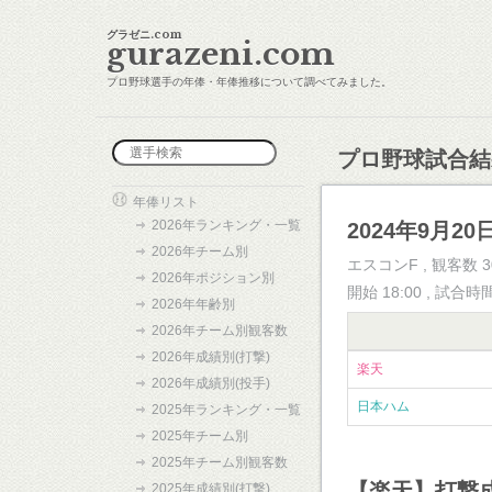
グラゼニ.com
gurazeni.com
プロ野球選手の年俸・年俸推移について調べてみました。
プロ野球試合結
年俸リスト
2026年ランキング・一覧
2024年9月20日
2026年チーム別
エスコンF , 観客数 3
2026年ポジション別
開始 18:00 , 試合時
2026年年齢別
2026年チーム別観客数
2026年成績別(打撃)
楽天
2026年成績別(投手)
日本ハム
2025年ランキング・一覧
2025年チーム別
2025年チーム別観客数
【楽天】打撃
2025年成績別(打撃)