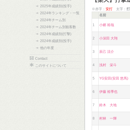
2025年成績別(投手)
※赤字：
安打
太字：
打
2024年ランキング・一覧
名前
2024年チーム別
1
小郷 裕哉
2024年チーム別観客数
2024年成績別(打撃)
2
小深田 大翔
2024年成績別(投手)
他の年度
3
辰己 涼介
Contact
4
浅村 栄斗
このサイトについて
5
YG安田(安田 悠馬)
6
伊藤 裕季也
7
鈴木 大地
8
村林 一輝