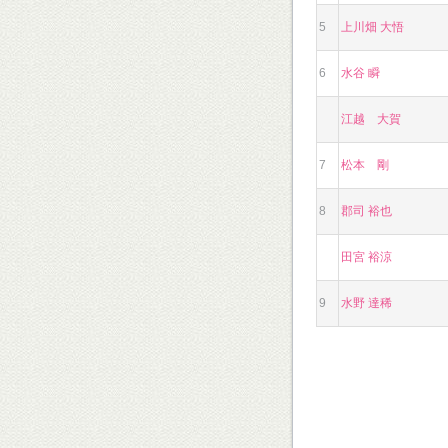
5
上川畑 大悟
6
水谷 瞬
江越 大賀
7
松本 剛
8
郡司 裕也
田宮 裕涼
9
水野 達稀