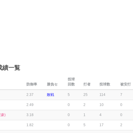
成績一覧
投球
防御率
勝負セ
回数
打者
投球数
被安打
2.37
敗戦
5
25
114
7
2.49
0
2
10
0
豪)
3.18
0
1
4
0
1.82
0
5
17
2