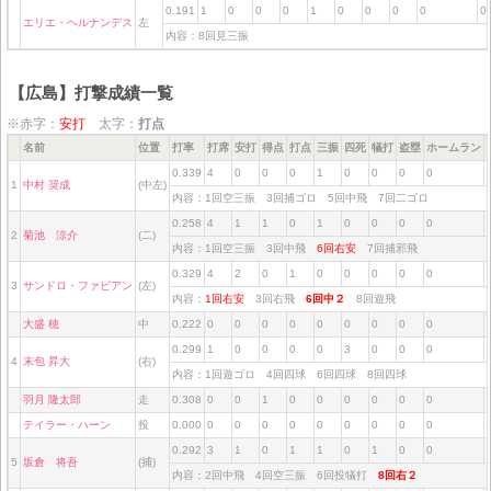
0.191
1
0
0
0
1
0
0
0
0
0
エリエ・ヘルナンデス
左
内容：8回見三振
【広島】打撃成績一覧
※赤字：
安打
太字：
打点
名前
位置
打率
打席
安打
得点
打点
三振
四死
犠打
盗塁
ホームラン
0.339
4
0
0
0
1
0
0
0
0
1
中村 奨成
(中左)
内容：1回空三振 3回捕ゴロ 5回中飛 7回二ゴロ
0.258
4
1
1
0
1
0
0
0
0
2
菊池 涼介
(二)
内容：1回空三振 3回中飛
6回右安
7回捕邪飛
0.329
4
2
0
1
0
0
0
0
0
3
サンドロ・ファビアン
(左)
内容：
1回右安
3回右飛
6回中２
8回遊飛
大盛 穂
中
0.222
0
0
0
0
0
0
0
0
0
0.299
1
0
0
0
0
3
0
0
0
4
末包 昇大
(右)
内容：1回遊ゴロ 4回四球 6回四球 8回四球
羽月 隆太郎
走
0.308
0
0
1
0
0
0
0
0
0
テイラー・ハーン
投
0.000
0
0
0
0
0
0
0
0
0
0.292
3
1
0
1
1
0
1
0
0
5
坂倉 将吾
(捕)
内容：2回中飛 4回空三振 6回投犠打
8回右２