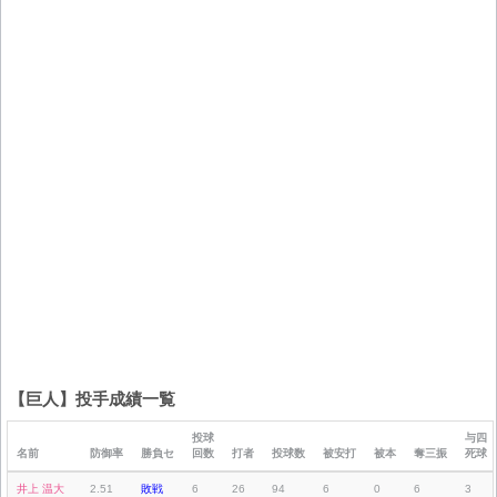
【巨人】投手成績一覧
投球
与四
名前
防御率
勝負セ
回数
打者
投球数
被安打
被本
奪三振
死球
井上 温大
2.51
敗戦
6
26
94
6
0
6
3