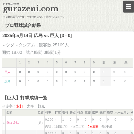
グラゼニ.com
gurazeni.com
プロ野球選手の年俸・年俸推移について調べてみました。
プロ野球試合結果
2025年5月14日 広島 vs 巨人 [3 - 0]
マツダスタジアム , 観客数 25169人
開始 18:00 , 試合時間 3時間1分
1
2
3
4
5
6
7
8
9
計
安
失
巨人
0
0
0
0
0
0
0
0
0
0
5
0
広島
0
1
0
0
0
1
0
1
X
3
7
0
【巨人】打撃成績一覧
※赤字：
安打
太字：
打点
名前
位置
打率
打席
安打
得点
打点
三振
四死
犠打
盗塁
ホームラン
失
0.296
4
1
0
0
0
0
0
0
0
0
1
泉口 友汰
(遊)
内容：1回遊ゴロ 4回二ゴロ
6回左安
8回中飛
0.333
3
0
0
0
0
1
0
0
0
0