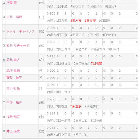
2
増田 陸
(一)
内容：1回中飛 4回投ゴロ 6回遊ゴロ 9回四球
0.305
3
2
0
0
0
1
0
0
0
0
3
吉川 尚輝
(二)
内容：1回右飛
4回左安
6回左安
9回四球
0.280
4
0
0
0
1
0
0
0
0
0
4
トレイ・キャベッジ
(右)
内容：2回三飛 4回見三振 6回中飛 9回遊併打
0.286
3
0
0
0
0
1
0
0
0
0
5
砂川 リチャード
(三)
内容：2回三ゴロ 5回遊ゴロ 7回遊ゴロ 9回四球
0.292
3
1
0
0
1
0
0
0
0
0
6
若林 楽人
(左)
内容：2回投ゴロ 5回空三振
7回右安
馬場 皐輔
投
0.000
0
0
0
0
0
0
0
0
0
0
高梨 雄平
投
0.000
0
0
0
0
0
0
0
0
0
0
0.250
1
0
0
0
0
0
0
0
0
0
岸田 行倫
打
内容：9回二ゴロ
0.286
3
1
0
0
0
0
0
0
0
0
7
甲斐 拓也
(捕)
内容：3回右飛
5回左安
7回遊併打
0.214
3
0
0
0
0
0
0
0
0
0
8
浅野 翔吾
(中)
内容：3回一邪飛 5回三ゴロ 8回中飛
0.083
2
0
0
0
1
0
0
0
0
0
9
井上 温大
(投)
内容：3回空三振 6回三ゴロ