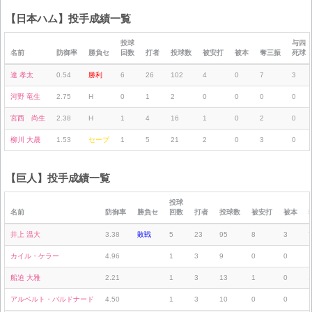
【日本ハム】投手成績一覧
投球
与四
名前
防御率
勝負セ
回数
打者
投球数
被安打
被本
奪三振
死球
達 孝太
0.54
勝利
6
26
102
4
0
7
3
河野 竜生
2.75
H
0
1
2
0
0
0
0
宮西 尚生
2.38
H
1
4
16
1
0
2
0
柳川 大晟
1.53
セーブ
1
5
21
2
0
3
0
【巨人】投手成績一覧
投球
名前
防御率
勝負セ
回数
打者
投球数
被安打
被本
井上 温大
3.38
敗戦
5
23
95
8
3
カイル・ケラー
4.96
1
3
9
0
0
船迫 大雅
2.21
1
3
13
1
0
アルベルト・バルドナード
4.50
1
3
10
0
0