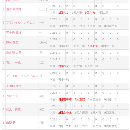
0.268
4
2
0
0
0
0
0
0
0
2
清宮 幸太郎
(三一)
内容：
1回右２
2回左飛
5回中安
7回二直
0.274
4
0
0
0
1
0
0
0
0
3
フランミル・レイエス
(一)
内容：1回中飛 3回二ゴロ 5回見三振 8回遊ゴロ
五十幡 亮汰
中
0.255
0
0
0
0
0
0
0
0
0
0.287
4
1
0
0
2
0
0
0
0
4
野村 佑希
(左一)
内容：1回左飛 3回空三振
5回右安
8回空三振
奈良間 大己
三
0.245
0
0
0
0
0
0
0
0
0
0.241
3
1
1
0
1
0
0
0
0
5
石井 一成
(二)
内容：
2回右安
3回左飛 5回空三振
0.083
1
0
0
0
0
0
0
0
0
アリエル・マルティネス
打
内容：8回一飛
上川畑 大悟
二
0.158
0
0
0
0
0
0
0
0
0
0.236
4
2
1
2
1
0
0
0
1
6
万波 中正
(右)
内容：
2回右中本
4回左安
6回空三振 9回遊ゴロ
0.253
3
1
1
1
0
1
0
0
1
7
伏見 寅威
(捕)
内容：
2回左中本
4回左邪飛 6回左飛 9回四球
0.211
4
0
0
0
0
0
0
0
0
8
山縣 秀
(遊)
内容：2回三ゴロ 4回三ゴロ 6回左飛 9回投併打