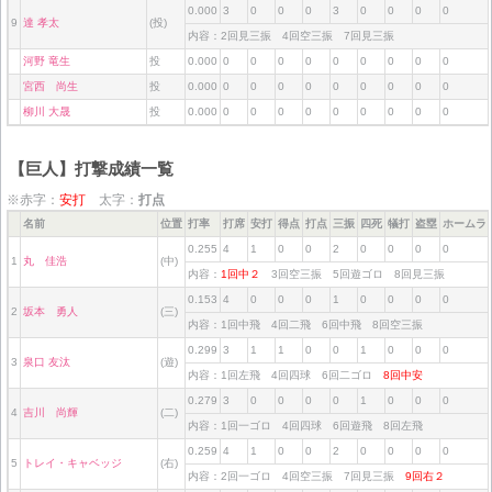
0.000
3
0
0
0
3
0
0
0
0
9
達 孝太
(投)
内容：2回見三振 4回空三振 7回見三振
河野 竜生
投
0.000
0
0
0
0
0
0
0
0
0
宮西 尚生
投
0.000
0
0
0
0
0
0
0
0
0
柳川 大晟
投
0.000
0
0
0
0
0
0
0
0
0
【巨人】打撃成績一覧
※赤字：
安打
太字：
打点
名前
位置
打率
打席
安打
得点
打点
三振
四死
犠打
盗塁
ホームラ
0.255
4
1
0
0
2
0
0
0
0
1
丸 佳浩
(中)
内容：
1回中２
3回空三振 5回遊ゴロ 8回見三振
0.153
4
0
0
0
1
0
0
0
0
2
坂本 勇人
(三)
内容：1回中飛 4回二飛 6回中飛 8回空三振
0.299
3
1
1
0
0
1
0
0
0
3
泉口 友汰
(遊)
内容：1回左飛 4回四球 6回二ゴロ
8回中安
0.279
3
0
0
0
0
1
0
0
0
4
吉川 尚輝
(二)
内容：1回一ゴロ 4回四球 6回遊飛 8回左飛
0.259
4
1
0
0
2
0
0
0
0
5
トレイ・キャベッジ
(右)
内容：2回一ゴロ 4回空三振 7回見三振
9回右２