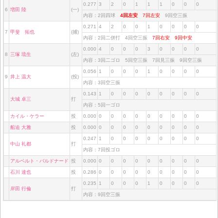
0.277
3
2
0
1
1
1
0
0
0
6
増田 陸
(一)
内容：2回四球
4回左安
7回左安
9回空三振
0.271
4
2
0
0
1
0
0
0
0
7
甲斐 拓也
(捕)
内容：2回二併打 4回空三振
7回右安
9回中安
0.000
4
0
0
0
3
0
0
0
0
8
三塚 琉生
(左)
内容：3回二ゴロ 5回空三振 7回見三振 9回空三振
0.056
1
0
0
0
1
0
0
0
0
9
井上 温大
(投)
内容：3回空三振
0.143
1
0
0
0
0
0
0
0
0
大城 卓三
打
内容：5回一ゴロ
カイル・ケラー
投
0.000
0
0
0
0
0
0
0
0
0
船迫 大雅
投
0.000
0
0
0
0
0
0
0
0
0
0.247
1
0
0
0
0
0
0
0
0
中山 礼都
打
内容：7回投ゴロ
アルベルト・バルドナード
投
0.000
0
0
0
0
0
0
0
0
0
石川 達也
投
0.286
0
0
0
0
0
0
0
0
0
0.235
1
0
0
0
1
0
0
0
0
岸田 行倫
打
内容：9回空三振