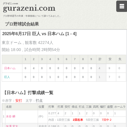
グラゼニ.com
gurazeni.com
プロ野球選手の年俸・年俸推移について調べてみました。
プロ野球試合結果
2025年6月17日 巨人 vs 日本ハム [1 - 4]
東京ドーム , 観客数 42274人
開始 18:00 , 試合時間 2時間54分
1
2
3
4
5
6
7
8
9
計
安
失
日本ハム
0
4
0
0
0
0
0
0
0
4
9
0
巨人
0
0
0
1
0
0
0
0
0
1
7
0
【日本ハム】打撃成績一覧
※赤字：
安打
太字：
打点
名前
位置
打率
打席
安打
得点
打点
三振
四死
犠打
盗塁
ホームラ
0.277
4
2
1
1
2
0
0
0
1
1
水谷 瞬
(中)
内容：1回空三振
2回右本
5回空三振
7回中２
矢澤 宏太
走中左
0.188
0
0
0
0
0
0
0
0
0