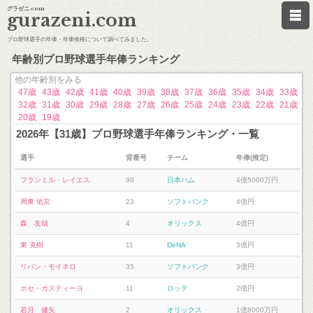
グラゼニ.com
gurazeni.com
プロ野球選手の年俸・年俸推移について調べてみました。
年齢別プロ野球選手年俸ランキング
他の年齢別をみる
47歳
43歳
42歳
41歳
40歳
39歳
38歳
37歳
36歳
35歳
34歳
33歳
32歳
31歳
30歳
29歳
28歳
27歳
26歳
25歳
24歳
23歳
22歳
21歳
20歳
19歳
2026年【31歳】プロ野球選手年俸ランキング・一覧
選手
背番号
チーム
年俸(推定)
フランミル・レイエス
99
日本ハム
4億5000万円
周東 佑京
23
ソフトバンク
4億円
森 友哉
4
オリックス
4億円
東 克樹
11
DeNA
3億円
リバン・モイネロ
35
ソフトバンク
3億円
ホセ・カスティーヨ
11
ロッテ
2億円
若月 健矢
2
オリックス
1億8000万円