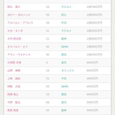
田口 麗斗
34
ヤクルト
1億7500万円
ボビー・ダルベック
29
巨人
1億5000万円
アルベルト・アブレウ
28
中日
1億5000万円
ホセ・キハダ
11
ヤクルト
1億3200万円
大竹 耕太郎
21
阪神
1億3000万円
オスバルド・ビド
42
DeNA
1億2800万円
アラン・ワイナンス
30
西武
1億2000万円
小深田 大翔
0
楽天
8500万円
山岡 泰輔
19
オリックス
8000万円
上林 誠知
51
中日
4600万円
関根 大気
63
DeNA
4040万円
與座 海人
15
西武
4000万円
今野 龍太
66
楽天
3300万円
島田 海吏
53
阪神
3000万円