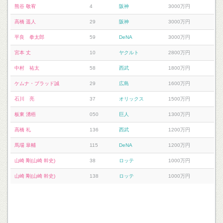
熊谷 敬宥
4
阪神
3000万円
高橋 遥人
29
阪神
3000万円
平良 拳太郎
59
DeNA
3000万円
宮本 丈
10
ヤクルト
2800万円
中村 祐太
58
西武
1800万円
ケムナ・ブラッド誠
29
広島
1600万円
石川 亮
37
オリックス
1500万円
板東 湧梧
050
巨人
1300万円
高橋 礼
136
西武
1200万円
馬場 皐輔
115
DeNA
1200万円
山崎 剛(山崎 幹史)
38
ロッテ
1000万円
山崎 剛(山崎 幹史)
138
ロッテ
1000万円