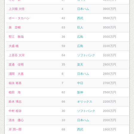
上川畑 大悟
4
日本ハム
3900万円
ボー・タカハシ
42
西武
3500万円
泉 圭輔
63
巨人
3500万円
塹江 敦哉
36
広島
3500万円
大盛 穂
59
広島
3100万円
上茶谷 大河
64
ソフトバンク
3100万円
渡邊 佳明
35
楽天
2800万円
淺間 大基
8
日本ハム
2800万円
福永 裕基
7
中日
2700万円
植田 海
62
阪神
2500万円
鈴木 博志
66
オリックス
2200万円
中村 稔弥
30
ソフトバンク
2000万円
清水 優心
10
日本ハム
2000万円
岸 潤一郎
68
西武
1900万円