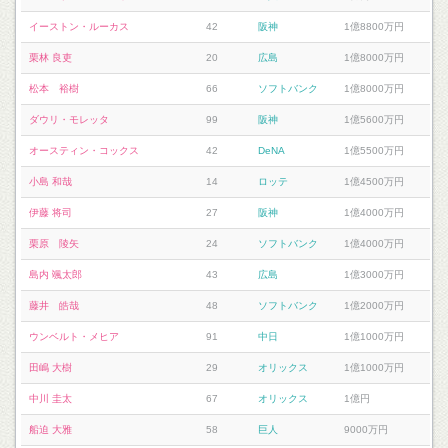
イーストン・ルーカス
42
阪神
1億8800万円
栗林 良吏
20
広島
1億8000万円
松本 裕樹
66
ソフトバンク
1億8000万円
ダウリ・モレッタ
99
阪神
1億5600万円
オースティン・コックス
42
DeNA
1億5500万円
小島 和哉
14
ロッテ
1億4500万円
伊藤 将司
27
阪神
1億4000万円
栗原 陵矢
24
ソフトバンク
1億4000万円
島内 颯太郎
43
広島
1億3000万円
藤井 皓哉
48
ソフトバンク
1億2000万円
ウンベルト・メヒア
91
中日
1億1000万円
田嶋 大樹
29
オリックス
1億1000万円
中川 圭太
67
オリックス
1億円
船迫 大雅
58
巨人
9000万円