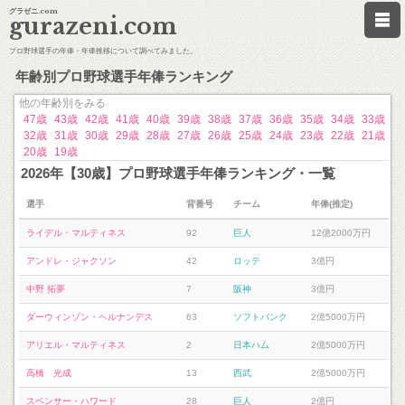
グラゼニ.com
gurazeni.com
プロ野球選手の年俸・年俸推移について調べてみました。
年齢別プロ野球選手年俸ランキング
他の年齢別をみる
47歳
43歳
42歳
41歳
40歳
39歳
38歳
37歳
36歳
35歳
34歳
33歳
32歳
31歳
30歳
29歳
28歳
27歳
26歳
25歳
24歳
23歳
22歳
21歳
20歳
19歳
2026年【30歳】プロ野球選手年俸ランキング・一覧
選手
背番号
チーム
年俸(推定)
ライデル・マルティネス
92
巨人
12億2000万円
アンドレ・ジャクソン
42
ロッテ
3億円
中野 拓夢
7
阪神
3億円
ダーウィンゾン・ヘルナンデス
63
ソフトバンク
2億5000万円
アリエル・マルティネス
2
日本ハム
2億5000万円
高橋 光成
13
西武
2億5000万円
スペンサー・ハワード
28
巨人
2億円