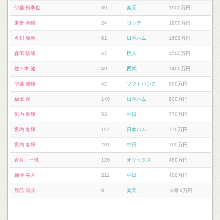
伊藤 裕季也
39
楽天
1900万円
東妻 勇輔
24
ロッテ
1800万円
今川 優馬
61
日本ハム
1600万円
森田 駿哉
47
巨人
1500万円
佐々木 健
49
西武
1400万円
伊藤 優輔
42
ソフトバンク
900万円
福田 俊
140
日本ハム
800万円
宮内 春輝
53
中日
770万円
宮内 春輝
117
日本ハム
770万円
宮内 春輝
201
中日
700万円
香月 一也
126
オリックス
480万円
梅津 晃大
211
中日
400万円
辰己 涼介
8
楽天
-1億-1万円