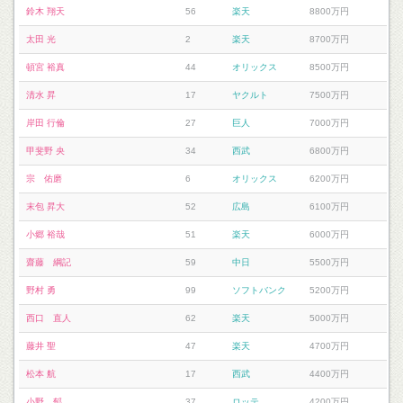
鈴木 翔天
56
楽天
8800万円
太田 光
2
楽天
8700万円
頓宮 裕真
44
オリックス
8500万円
清水 昇
17
ヤクルト
7500万円
岸田 行倫
27
巨人
7000万円
甲斐野 央
34
西武
6800万円
宗 佑磨
6
オリックス
6200万円
末包 昇大
52
広島
6100万円
小郷 裕哉
51
楽天
6000万円
齋藤 綱記
59
中日
5500万円
野村 勇
99
ソフトバンク
5200万円
西口 直人
62
楽天
5000万円
藤井 聖
47
楽天
4700万円
松本 航
17
西武
4400万円
小野 郁
37
ロッテ
4200万円