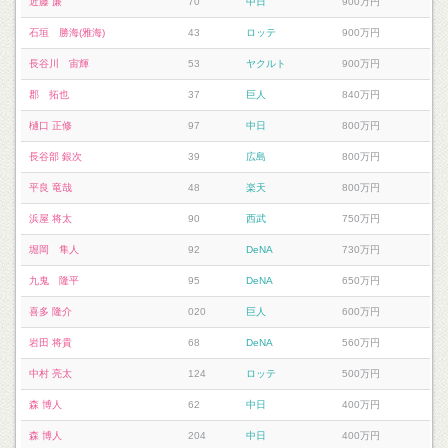
近藤 廉
70
中日
900万円
石垣 勝海(雅海)
43
ロッテ
900万円
長谷川 宙輝
53
ヤクルト
900万円
郡 拓也
37
巨人
840万円
樋口 正修
97
中日
800万円
長谷部 銀次
39
広島
800万円
平良 竜哉
48
楽天
800万円
浜屋 将太
90
西武
750万円
堀岡 隼人
92
DeNA
730万円
九鬼 隆平
95
DeNA
650万円
喜多 隆介
020
巨人
600万円
岩田 将貴
68
DeNA
560万円
中村 亮太
124
ロッテ
500万円
森 博人
62
中日
400万円
森 博人
204
中日
400万円