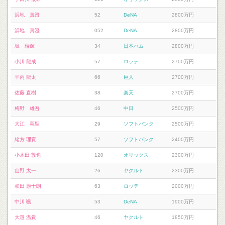
浜地 真澄
52
DeNA
2800万円
浜地 真澄
052
DeNA
2800万円
堀 瑞輝
34
日本ハム
2800万円
小川 龍成
57
ロッテ
2700万円
平内 龍太
66
巨人
2700万円
佐藤 直樹
38
楽天
2700万円
梅野 雄吾
46
中日
2500万円
大江 竜聖
29
ソフトバンク
2500万円
緒方 理貢
57
ソフトバンク
2400万円
小木田 敦也
120
オリックス
2300万円
山野 太一
26
ヤクルト
2300万円
和田 康士朗
63
ロッテ
2000万円
中川 颯
53
DeNA
1900万円
大道 温貴
46
ヤクルト
1850万円