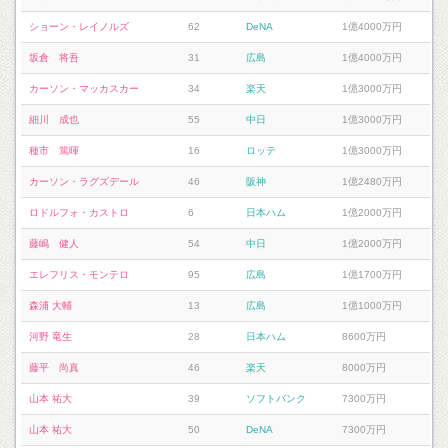
ショーン・レイノルズ
62
DeNA
1億4000万円
坂倉 将吾
31
広島
1億4000万円
カーソン・マッカスカー
34
楽天
1億3000万円
細川 成也
55
中日
1億3000万円
種市 篤暉
16
ロッテ
1億3000万円
カーソン・ラグズデール
46
阪神
1億2480万円
ロドルフォ・カストロ
6
日本ハム
1億2000万円
藤嶋 健人
54
中日
1億2000万円
エレフリス・モンテロ
95
広島
1億1700万円
森浦 大輔
13
広島
1億1000万円
河野 竜生
28
日本ハム
8600万円
藤平 尚真
46
楽天
8000万円
山本 祐大
39
ソフトバンク
7300万円
山本 祐大
50
DeNA
7300万円