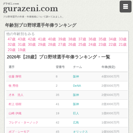
グラゼニ.com
gurazeni.com
プロ野球選手の年俸・年俸推移について調べてみました。
年齢別プロ野球選手年俸ランキング
他の年齢別をみる
47歳
43歳
42歳
41歳
40歳
39歳
38歳
37歳
36歳
35歳
34歳
33歳
32歳
31歳
30歳
29歳
28歳
27歳
26歳
25歳
24歳
23歳
22歳
21歳
20歳
19歳
2026年【28歳】プロ野球選手年俸ランキング・一覧
選手
背番号
チーム
年俸(推定)
佐藤 輝明
8
阪神
4億5000万円
牧 秀悟
2
DeNA
2億5000万円
才木 浩人
35
阪神
2億5000万円
村上 頌樹
41
阪神
2億3000万円
山崎 伊織
19
巨人
1億8000万円
フレディ・ターノック
42
広島
1億5600万円
ボブ・シーモア
45
オリックス
1億5000万円