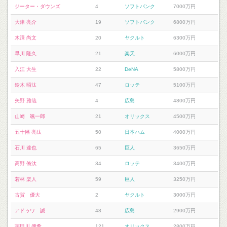
ジーター・ダウンズ
4
ソフトバンク
7000万円
大津 亮介
19
ソフトバンク
6800万円
木澤 尚文
20
ヤクルト
6300万円
早川 隆久
21
楽天
6000万円
入江 大生
22
DeNA
5800万円
鈴木 昭汰
47
ロッテ
5100万円
矢野 雅哉
4
広島
4800万円
山崎 颯一郎
21
オリックス
4500万円
五十幡 亮汰
50
日本ハム
4000万円
石川 達也
65
巨人
3650万円
高野 脩汰
34
ロッテ
3400万円
若林 楽人
59
巨人
3250万円
古賀 優大
2
ヤクルト
3000万円
アドゥワ 誠
48
広島
2900万円
宇田川 優希
121
オリックス
2800万円