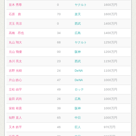
並木 秀尊
0
ヤクルト
1600万円
石原 彪
70
楽天
1600万円
児玉 亮涼
0
西武
1400万円
高橋 昂也
34
広島
1400万円
丸山 翔大
68
ヤクルト
1250万円
元山 飛優
00
阪神
1200万円
糸川 亮太
23
西武
1150万円
吉野 光樹
24
DeNA
1100万円
片山 皓心
47
DeNA
1000万円
立松 由宇
49
ロッテ
1000万円
益田 武尚
26
広島
1000万円
栄枝 裕貴
39
阪神
1000万円
知野 直人
65
中日
1000万円
又木 鉄平
46
巨人
970万円