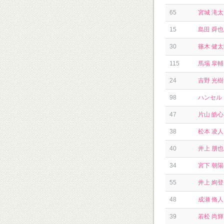
65
宮城 滝太
15
島田 舜也
30
篠木 健
115
馬場 皐輔
24
吉野 光樹
98
ハンセル
47
片山 皓心
38
松本 凌人
40
井上 朋也
34
宮下 朝陽
55
井上 絢登
48
成瀬 脩人
39
若松 尚輝