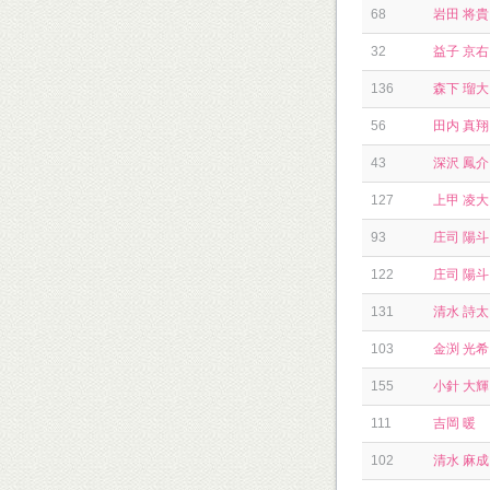
68
岩田 将貴
32
益子 京右
136
森下 瑠大
56
田内 真翔
43
深沢 鳳介
127
上甲 凌大
93
庄司 陽斗
122
庄司 陽斗
131
清水 詩太
103
金渕 光希
155
小針 大輝
111
吉岡 暖
102
清水 麻成