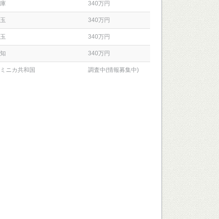
庫
340万円
玉
340万円
玉
340万円
知
340万円
ミニカ共和国
調査中(情報募集中)