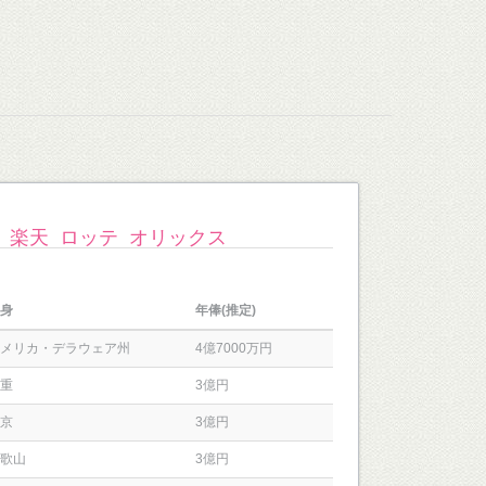
楽天
ロッテ
オリックス
身
年俸(推定)
メリカ・デラウェア州
4億7000万円
重
3億円
京
3億円
歌山
3億円