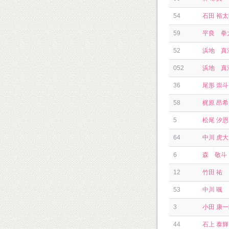
54
石田 裕
59
平良 拳
52
浜地 真
052
浜地 真
36
尾形 崇斗
58
梶原 昂希
5
松尾 汐恩
64
中川 虎大
6
森 敬斗
12
竹田 祐
53
中川 颯
3
小田 康
44
石上 泰輝