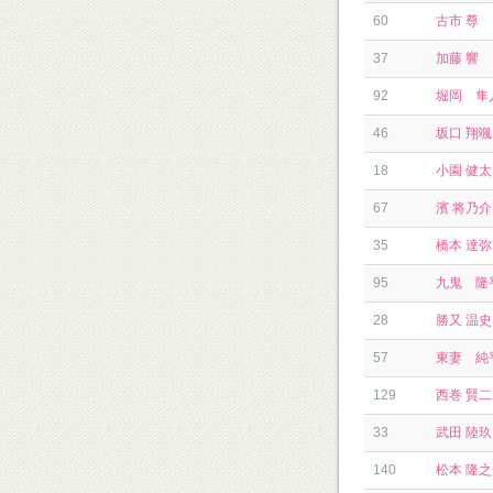
60
古市 尊
37
加藤 響
92
堀岡 隼
46
坂口 翔颯
18
小園 健太
67
濱 将乃介
35
橋本 達弥
95
九鬼 隆
28
勝又 温史
57
東妻 純
129
西巻 賢二
33
武田 陸玖
140
松本 隆