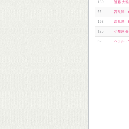
130
近藤 大雅
66
高見澤 
193
高見澤 
125
小笠原 蒼
69
ヘラル・