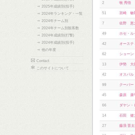
2
牧 秀悟
2025年成績別(投手)
51
宮崎 敏
2024年ランキング・一覧
2024年チーム別
7
佐野 恵
2024年チーム別観客数
49
ホセ・ル
2024年成績別(打撃)
2024年成績別(投手)
42
オーステ
他の年度
62
ショーン
Contact
13
伊勢 大
このサイトについて
42
オスバル
99
クーパー
45
森原 康
66
ダヤン・
14
石田 健
27
藤浪 晋