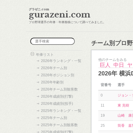
グラゼニ.com
gurazeni.com
プロ野球選手の年俸・年俸推移について調べてみました。
チーム別プロ野
年俸リスト
他のチームをみる
2026年ランキング・一覧
巨人
中日
ヤ
2026年チーム別
2026年 
2026年ポジション別
2026年年齢別
背番号
選手
2026年チーム別観客数
0
ジョン・
2026年成績別(打撃)
2026年成績別(投手)
11
東 克樹
2025年ランキング・一覧
19
山崎 康
2025年チーム別
2025年チーム別観客数
25
筒香 嘉
2025年成績別(打撃)