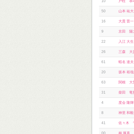
10
戸柱 恭
50
山本 祐大
16
大貫 晋一
9
京田 陽
22
入江 大生
26
三森 大
61
蝦名 達夫
20
坂本 裕哉
63
関根 大
31
柴田 竜
4
度会 隆輝
8
神里 和毅
41
佐々木 
00
林 琢真