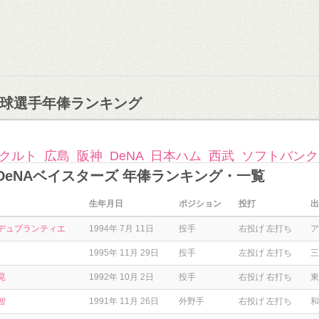
球選手年俸ランキング
クルト
広島
阪神
DeNA
日本ハム
西武
ソフトバンク
横浜DeNAベイスターズ 年俸ランキング・一覧
生年月日
ポジション
投打
出
デュプランティエ
1994年 7月 11日
投手
右投げ 左打ち
ア
1995年 11月 29日
投手
左投げ 左打ち
三
晃
1992年 10月 2日
投手
右投げ 右打ち
東
智
1991年 11月 26日
外野手
右投げ 左打ち
和