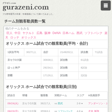
グラゼニ.com
gurazeni.com
プロ野球選手の年俸・年俸推移について調べてみました。
チーム別観客動員数一覧
他のチームをみる
巨人
中日
ヤクルト
広島
阪神
DeNA
日本ハム
西武
ソフトバンク
楽
天
ロッテ
オリックス
オリックス ホーム試合での観客動員(平均・合計)
1試合平均
30271人
合計
2149202人
試合数
71試合
京セラD大阪
30838人
試合数
61試合
ほっと神戸
29234人
試合数
8試合
那覇
17126人
試合数
2試合
オリックス ホーム試合での観客動員(日別)
試合日
球場
観客数
対戦チーム
スコア
H先発投手
09/24(火)
京セラD大阪
36217人
vs
西武
2-9 ●
アンダーソン・エス
09/23(月)
京セラD大阪
35563人
vs
ソフトバンク
4-9 ●
才木 海翔