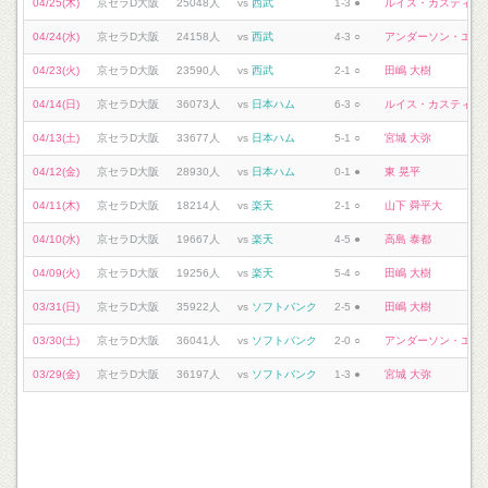
04/25(木)
京セラD大阪
25048人
vs
西武
1-3 ●
ルイス・カスティー
04/24(水)
京セラD大阪
24158人
vs
西武
4-3 ○
アンダーソン・エス
04/23(火)
京セラD大阪
23590人
vs
西武
2-1 ○
田嶋 大樹
04/14(日)
京セラD大阪
36073人
vs
日本ハム
6-3 ○
ルイス・カスティー
04/13(土)
京セラD大阪
33677人
vs
日本ハム
5-1 ○
宮城 大弥
04/12(金)
京セラD大阪
28930人
vs
日本ハム
0-1 ●
東 晃平
04/11(木)
京セラD大阪
18214人
vs
楽天
2-1 ○
山下 舜平大
04/10(水)
京セラD大阪
19667人
vs
楽天
4-5 ●
高島 泰都
04/09(火)
京セラD大阪
19256人
vs
楽天
5-4 ○
田嶋 大樹
03/31(日)
京セラD大阪
35922人
vs
ソフトバンク
2-5 ●
田嶋 大樹
03/30(土)
京セラD大阪
36041人
vs
ソフトバンク
2-0 ○
アンダーソン・エス
03/29(金)
京セラD大阪
36197人
vs
ソフトバンク
1-3 ●
宮城 大弥