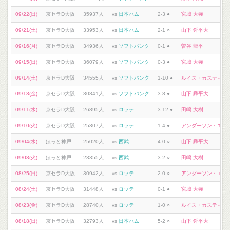
09/22(日)
京セラD大阪
35937人
vs
日本ハム
2-3 ●
宮城 大弥
09/21(土)
京セラD大阪
33953人
vs
日本ハム
2-1 ○
山下 舜平大
09/16(月)
京セラD大阪
34936人
vs
ソフトバンク
0-1 ●
曽谷 龍平
09/15(日)
京セラD大阪
36079人
vs
ソフトバンク
0-3 ●
宮城 大弥
09/14(土)
京セラD大阪
34555人
vs
ソフトバンク
1-10 ●
ルイス・カスティー
09/13(金)
京セラD大阪
30841人
vs
ソフトバンク
3-8 ●
山下 舜平大
09/11(水)
京セラD大阪
26895人
vs
ロッテ
3-12 ●
田嶋 大樹
09/10(火)
京セラD大阪
25307人
vs
ロッテ
1-4 ●
アンダーソン・エス
09/04(水)
ほっと神戸
25020人
vs
西武
4-0 ○
山下 舜平大
09/03(火)
ほっと神戸
23355人
vs
西武
3-2 ○
田嶋 大樹
08/25(日)
京セラD大阪
30942人
vs
ロッテ
2-0 ○
アンダーソン・エス
08/24(土)
京セラD大阪
31448人
vs
ロッテ
0-1 ●
宮城 大弥
08/23(金)
京セラD大阪
28740人
vs
ロッテ
1-0 ○
ルイス・カスティー
08/18(日)
京セラD大阪
32793人
vs
日本ハム
5-2 ○
山下 舜平大