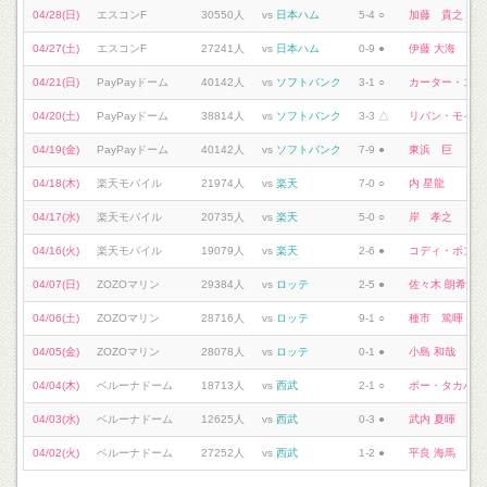
04/28(日)
エスコンF
30550人
vs
日本ハム
5-4 ○
加藤 貴之
04/27(土)
エスコンF
27241人
vs
日本ハム
0-9 ●
伊藤 大海
04/21(日)
PayPayドーム
40142人
vs
ソフトバンク
3-1 ○
カーター・スチュ
04/20(土)
PayPayドーム
38814人
vs
ソフトバンク
3-3 △
リバン・モイネ
04/19(金)
PayPayドーム
40142人
vs
ソフトバンク
7-9 ●
東浜 巨
04/18(木)
楽天モバイル
21974人
vs
楽天
7-0 ○
内 星龍
04/17(水)
楽天モバイル
20735人
vs
楽天
5-0 ○
岸 孝之
04/16(火)
楽天モバイル
19079人
vs
楽天
2-6 ●
コディ・ポンセ
04/07(日)
ZOZOマリン
29384人
vs
ロッテ
2-5 ●
佐々木 朗希
04/06(土)
ZOZOマリン
28716人
vs
ロッテ
9-1 ○
種市 篤暉
04/05(金)
ZOZOマリン
28078人
vs
ロッテ
0-1 ●
小島 和哉
04/04(木)
ベルーナドーム
18713人
vs
西武
2-1 ○
ボー・タカハシ
04/03(水)
ベルーナドーム
12625人
vs
西武
0-3 ●
武内 夏暉
04/02(火)
ベルーナドーム
27252人
vs
西武
1-2 ●
平良 海馬