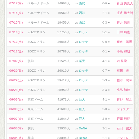
07/17(水)
ベルーナドーム
14968人
vs
西武
0-6 ●
青山 美夏人
07/16(火)
ベルーナドーム
10560人
vs
西武
2-1 ○
渡邉 勇太朗
07/15(月)
ベルーナドーム
19459人
vs
西武
0-3 ●
菅井 信也
07/14(日)
ZOZOマリン
27755人
vs
ロッテ
5-1 ○
田中 晴也
07/13(土)
ZOZOマリン
26645人
vs
ロッテ
0-6 ●
種市 篤暉
07/12(金)
ZOZOマリン
20789人
vs
ロッテ
0-1 ●
小島 和哉
07/02(火)
弘前
11525人
vs
楽天
4-1 ○
内 星龍
06/30(日)
ZOZOマリン
26010人
vs
ロッテ
0-7 ●
石川 歩
06/29(土)
ZOZOマリン
29412人
vs
ロッテ
5-3 ○
種市 篤暉
06/28(金)
ZOZOマリン
28950人
vs
ロッテ
3-4 ●
小島 和哉
06/09(日)
東京ドーム
41671人
vs
巨人
4-1 ○
菅野 智之
06/08(土)
東京ドーム
41690人
vs
巨人
5-0 ○
フォスター・グ
06/07(金)
東京ドーム
41644人
vs
巨人
2-0 ○
戸郷 翔征
06/06(木)
横浜
33036人
vs
DeNA
3-1 ○
石田 健大
06/05(水)
横浜
33096人
vs
DeNA
2-1 ○
アンドレ・ジャ