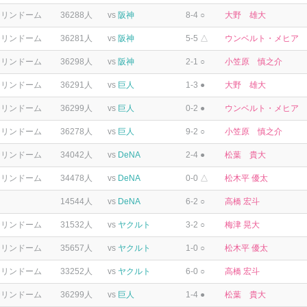
テリンドーム
36288人
vs
阪神
8-4 ○
大野 雄大
テリンドーム
36281人
vs
阪神
5-5 △
ウンベルト・メヒア
テリンドーム
36298人
vs
阪神
2-1 ○
小笠原 慎之介
テリンドーム
36291人
vs
巨人
1-3 ●
大野 雄大
テリンドーム
36299人
vs
巨人
0-2 ●
ウンベルト・メヒア
テリンドーム
36278人
vs
巨人
9-2 ○
小笠原 慎之介
テリンドーム
34042人
vs
DeNA
2-4 ●
松葉 貴大
テリンドーム
34478人
vs
DeNA
0-0 △
松木平 優太
14544人
vs
DeNA
6-2 ○
高橋 宏斗
テリンドーム
31532人
vs
ヤクルト
3-2 ○
梅津 晃大
テリンドーム
35657人
vs
ヤクルト
1-0 ○
松木平 優太
テリンドーム
33252人
vs
ヤクルト
6-0 ○
高橋 宏斗
テリンドーム
36299人
vs
巨人
1-4 ●
松葉 貴大