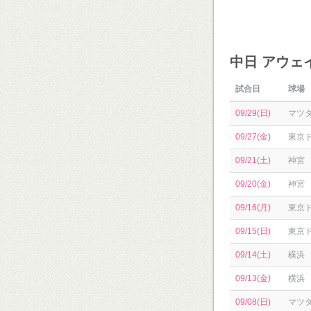
中日 アウェ
試合日
球場
09/29(日)
マツ
09/27(金)
東京
09/21(土)
神宮
09/20(金)
神宮
09/16(月)
東京
09/15(日)
東京
09/14(土)
横浜
09/13(金)
横浜
09/08(日)
マツ