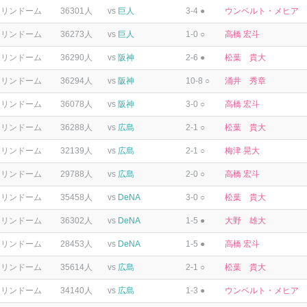
テリンドーム
36301人
vs
巨人
3-4 ●
ウンベルト・メヒア
テリンドーム
36273人
vs
巨人
1-0 ○
高橋 宏斗
テリンドーム
36290人
vs
阪神
2-6 ●
松葉 貴大
テリンドーム
36294人
vs
阪神
10-8 ○
涌井 秀章
テリンドーム
36078人
vs
阪神
3-0 ○
高橋 宏斗
テリンドーム
36288人
vs
広島
2-1 ○
松葉 貴大
テリンドーム
32139人
vs
広島
2-1 ○
梅津 晃大
テリンドーム
29788人
vs
広島
2-0 ○
高橋 宏斗
テリンドーム
35458人
vs
DeNA
3-0 ○
松葉 貴大
テリンドーム
36302人
vs
DeNA
1-5 ●
大野 雄大
テリンドーム
28453人
vs
DeNA
1-5 ●
高橋 宏斗
テリンドーム
35614人
vs
広島
2-1 ○
松葉 貴大
テリンドーム
34140人
vs
広島
1-3 ●
ウンベルト・メヒア