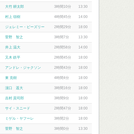
大竹 耕太郎
3時間10分
13:30
村上 頌樹
4時間45分
14:00
ジェレミー・ビーズリー
2時間29分
18:00
菅野 智之
3時間7分
13:30
井上 温大
2時間58分
14:00
又木 鉄平
2時間45分
18:00
アンドレ・ジャクソン
2時間43分
18:00
東 克樹
4時間4分
18:00
濵口 遥大
3時間16分
18:00
吉村 貢司郎
3時間9分
18:00
サイ・スニード
2時間47分
18:00
ミゲル・ヤフーレ
3時間2分
18:00
菅野 智之
3時間0分
13:30