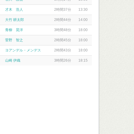
才木 浩人
2時間37分
13:30
大竹 耕太郎
2時間44分
14:00
青柳 晃洋
3時間48分
18:00
菅野 智之
2時間45分
18:00
ヨアンデル・メンデス
2時間43分
18:00
山崎 伊織
3時間26分
18:15