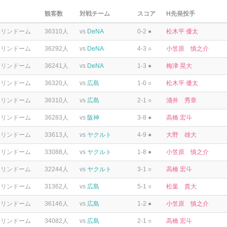
観客数
対戦チーム
スコア
H先発投手
テリンドーム
36310人
vs
DeNA
0-2 ●
松木平 優太
テリンドーム
36292人
vs
DeNA
4-3 ○
小笠原 慎之介
テリンドーム
36241人
vs
DeNA
1-3 ●
梅津 晃大
テリンドーム
36320人
vs
広島
1-0 ○
松木平 優太
テリンドーム
36310人
vs
広島
2-1 ○
涌井 秀章
テリンドーム
36283人
vs
阪神
3-8 ●
高橋 宏斗
テリンドーム
33613人
vs
ヤクルト
4-9 ●
大野 雄大
テリンドーム
33088人
vs
ヤクルト
1-8 ●
小笠原 慎之介
テリンドーム
32244人
vs
ヤクルト
3-1 ○
高橋 宏斗
テリンドーム
31362人
vs
広島
5-1 ○
松葉 貴大
テリンドーム
36146人
vs
広島
1-2 ●
小笠原 慎之介
テリンドーム
34082人
vs
広島
2-1 ○
高橋 宏斗