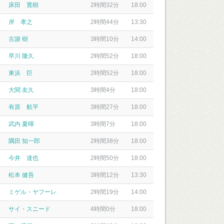
床田 寛樹
2時間32分
18:00
岸 孝之
2時間44分
13:30
古謝 樹
3時間10分
14:00
早川 隆久
2時間52分
18:00
東浜 巨
2時間52分
18:00
大関 友久
3時間4分
18:00
有原 航平
3時間27分
18:00
武内 夏暉
3時間7分
18:00
隅田 知一郎
2時間38分
18:00
今井 達也
2時間50分
18:00
松本 健吾
3時間12分
13:30
ミゲル・ヤフーレ
2時間19分
14:00
サイ・スニード
4時間0分
18:00