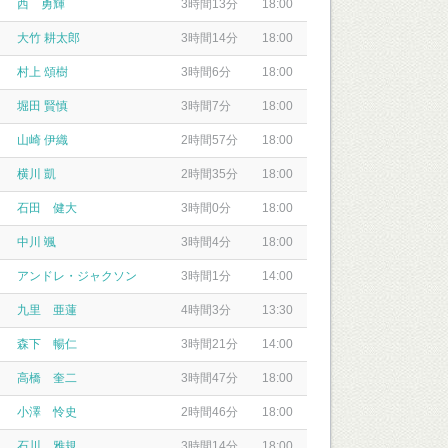
西 勇輝
3時間13分
18:00
大竹 耕太郎
3時間14分
18:00
村上 頌樹
3時間6分
18:00
堀田 賢慎
3時間7分
18:00
山崎 伊織
2時間57分
18:00
横川 凱
2時間35分
18:00
石田 健大
3時間0分
18:00
中川 颯
3時間4分
18:00
アンドレ・ジャクソン
3時間1分
14:00
九里 亜蓮
4時間3分
13:30
森下 暢仁
3時間21分
14:00
高橋 奎二
3時間47分
18:00
小澤 怜史
2時間46分
18:00
石川 雅規
3時間14分
18:00