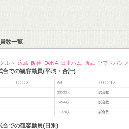
員数一覧
クルト
広島
阪神
DeNA
日本ハム
西武
ソフトバンク
試合での観客動員(平均・合計)
32952人
合計
2339541人
33533人
試合数
14544人
試合数
11220人
試合数
試合での観客動員(日別)