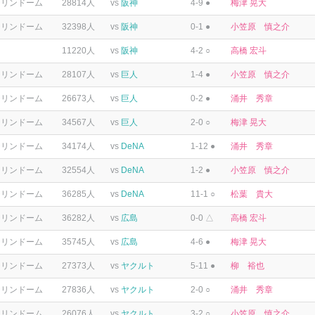
テリンドーム
28814人
vs
阪神
4-9 ●
梅津 晃大
テリンドーム
32398人
vs
阪神
0-1 ●
小笠原 慎之介
11220人
vs
阪神
4-2 ○
高橋 宏斗
テリンドーム
28107人
vs
巨人
1-4 ●
小笠原 慎之介
テリンドーム
26673人
vs
巨人
0-2 ●
涌井 秀章
テリンドーム
34567人
vs
巨人
2-0 ○
梅津 晃大
テリンドーム
34174人
vs
DeNA
1-12 ●
涌井 秀章
テリンドーム
32554人
vs
DeNA
1-2 ●
小笠原 慎之介
テリンドーム
36285人
vs
DeNA
11-1 ○
松葉 貴大
テリンドーム
36282人
vs
広島
0-0 △
高橋 宏斗
テリンドーム
35745人
vs
広島
4-6 ●
梅津 晃大
テリンドーム
27373人
vs
ヤクルト
5-11 ●
柳 裕也
テリンドーム
27836人
vs
ヤクルト
2-0 ○
涌井 秀章
テリンドーム
26076人
vs
ヤクルト
3-2 ○
小笠原 慎之介