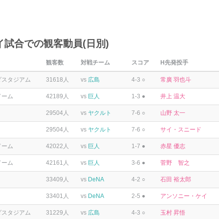
イ試合での観客動員(日別)
観客数
対戦チーム
スコア
H先発投手
ダスタジアム
31618人
vs
広島
4-3 ○
常廣 羽也斗
ドーム
42189人
vs
巨人
1-3 ●
井上 温大
29504人
vs
ヤクルト
7-6 ○
山野 太一
29504人
vs
ヤクルト
7-6 ○
サイ・スニード
ドーム
42022人
vs
巨人
1-7 ●
赤星 優志
ドーム
42161人
vs
巨人
3-6 ●
菅野 智之
33409人
vs
DeNA
4-2 ○
石田 裕太郎
33401人
vs
DeNA
2-5 ●
アンソニー・ケイ
ダスタジアム
31229人
vs
広島
4-3 ○
玉村 昇悟