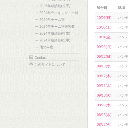
2025年成績別(投手)
試合日
球場
2024年ランキング・一覧
10/06(日)
バン
2024年チーム別
2024年チーム別観客数
10/05(土)
バン
2024年成績別(打撃)
10/04(金)
バン
2024年成績別(投手)
09/23(月)
バン
他の年度
09/22(日)
バン
Contact
このサイトについて
09/18(水)
バン
09/12(木)
バン
09/11(水)
バン
09/10(火)
バン
08/29(木)
バン
08/28(水)
バン
08/27(火)
バン