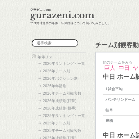
グラゼニ.com
gurazeni.com
プロ野球選手の年俸・年俸推移について調べてみました。
チーム別観客動
年俸リスト
他のチームをみる
2026年ランキング・一覧
巨人
中日
ヤ
2026年チーム別
中日 ホーム
2026年ポジション別
2026年年齢別
1試合平均
2026年チーム別観客数
バンテリンドーム
2026年成績別(打撃)
2026年成績別(投手)
岐阜
2025年ランキング・一覧
豊橋
2025年チーム別
2025年チーム別観客数
中日 ホーム
2025年成績別(打撃)