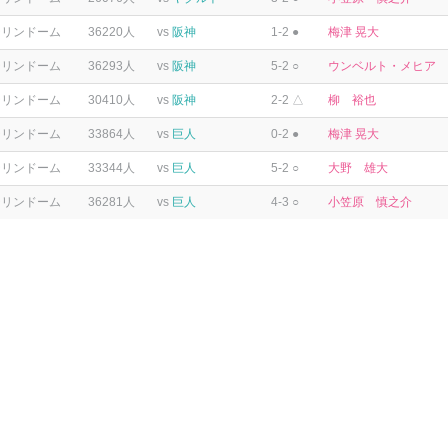
テリンドーム
36220人
vs
阪神
1-2 ●
梅津 晃大
テリンドーム
36293人
vs
阪神
5-2 ○
ウンベルト・メヒア
テリンドーム
30410人
vs
阪神
2-2 △
柳 裕也
テリンドーム
33864人
vs
巨人
0-2 ●
梅津 晃大
テリンドーム
33344人
vs
巨人
5-2 ○
大野 雄大
テリンドーム
36281人
vs
巨人
4-3 ○
小笠原 慎之介