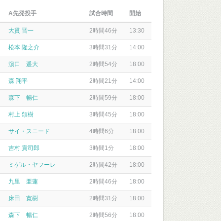
A先発投手
試合時間
開始
大貫 晋一
2時間46分
13:30
松本 隆之介
3時間31分
14:00
濵口 遥大
2時間54分
18:00
森 翔平
2時間21分
14:00
森下 暢仁
2時間59分
18:00
村上 頌樹
3時間45分
18:00
サイ・スニード
4時間6分
18:00
吉村 貢司郎
3時間1分
18:00
ミゲル・ヤフーレ
2時間42分
18:00
九里 亜蓮
2時間46分
18:00
床田 寛樹
2時間31分
18:00
森下 暢仁
2時間56分
18:00