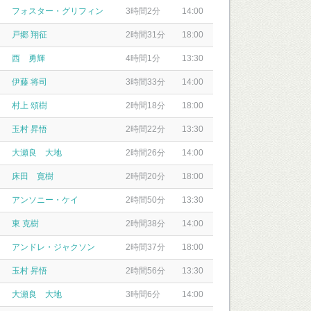
フォスター・グリフィン
3時間2分
14:00
戸郷 翔征
2時間31分
18:00
西 勇輝
4時間1分
13:30
伊藤 将司
3時間33分
14:00
村上 頌樹
2時間18分
18:00
玉村 昇悟
2時間22分
13:30
大瀬良 大地
2時間26分
14:00
床田 寛樹
2時間20分
18:00
アンソニー・ケイ
2時間50分
13:30
東 克樹
2時間38分
14:00
アンドレ・ジャクソン
2時間37分
18:00
玉村 昇悟
2時間56分
13:30
大瀬良 大地
3時間6分
14:00