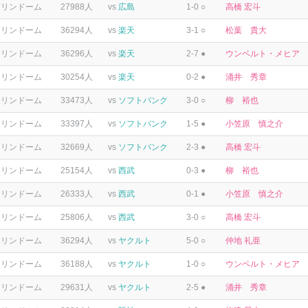
テリンドーム
27988人
vs
広島
1-0 ○
高橋 宏斗
テリンドーム
36294人
vs
楽天
3-1 ○
松葉 貴大
テリンドーム
36296人
vs
楽天
2-7 ●
ウンベルト・メヒア
テリンドーム
30254人
vs
楽天
0-2 ●
涌井 秀章
テリンドーム
33473人
vs
ソフトバンク
3-0 ○
柳 裕也
テリンドーム
33397人
vs
ソフトバンク
1-5 ●
小笠原 慎之介
テリンドーム
32669人
vs
ソフトバンク
2-3 ●
高橋 宏斗
テリンドーム
25154人
vs
西武
0-3 ●
柳 裕也
テリンドーム
26333人
vs
西武
0-1 ●
小笠原 慎之介
テリンドーム
25806人
vs
西武
3-0 ○
高橋 宏斗
テリンドーム
36294人
vs
ヤクルト
5-0 ○
仲地 礼亜
テリンドーム
36188人
vs
ヤクルト
1-0 ○
ウンベルト・メヒア
テリンドーム
29631人
vs
ヤクルト
2-5 ●
涌井 秀章