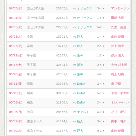
06/05(木)
京セラD大阪
23955人
vs
オリックス
3-4 ●
アンダーソン・エ
06/04(水)
京セラD大阪
23642人
vs
オリックス
1-6 ●
田嶋 大樹
06/03(火)
京セラD大阪
22702人
vs
オリックス
5-2 ○
九里 亜蓮
05/28(水)
金沢
10591人
vs
巨人
1-4 ●
山崎 伊織
05/27(火)
富山
19747人
vs
巨人
2-1 ○
井上 温大
05/18(日)
甲子園
42597人
vs
阪神
1-3 ●
伊原 陵人
05/17(土)
甲子園
42634人
vs
阪神
2-5 ●
大竹 耕太郎
05/16(金)
甲子園
42631人
vs
阪神
4-2 ○
村上 頌樹
05/11(日)
横浜
33578人
vs
DeNA
2-4 ●
東 克樹
05/10(土)
横浜
33160人
vs
DeNA
5-3 ○
平良 拳太郎
05/09(金)
横浜
31806人
vs
DeNA
3-4 ●
トレバー・バウア
05/05(月)
神宮
28555人
vs
ヤクルト
4-0 ○
小川 泰弘
05/01(木)
東京ドーム
41814人
vs
巨人
3-4 ●
田中 将大
04/30(水)
東京ドーム
41647人
vs
巨人
0-2 ●
山崎 伊織