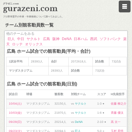
グラゼニ.com
gurazeni.com
プロ野球選手の年俸・年俸推移について調べてみました。
チーム別観客動員数一覧
他のチームをみる
巨人
中日
ヤクルト
広島
阪神
DeNA
日本ハム
西武
ソフトバンク
楽
天
ロッテ
オリックス
広島 ホーム試合での観客動員(平均・合計)
1試合平均
28393人
合計
2072618人
試合数
73試合
マツダスタジアム
28393人
試合数
73試合
広島 ホーム試合での観客動員(日別)
試合日
球場
観客数
対戦チーム
スコア
H先発投手
10/04(土)
マツダスタジアム
32150人
vs
ヤクルト
1-3 ●
佐藤 柳之介
10/03(金)
マツダスタジアム
21970人
vs
ヤクルト
1-6 ●
斉藤 優汰
09/28(日)
マツダスタジアム
20214人
vs
DeNA
2-10 ●
高 太一
09/23(火)
マツダスタジアム
32094人
vs
巨人
5-0 ○
玉村 昇悟