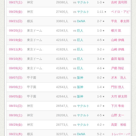
09/27(土)
神宮
29380人
vs
ヤクルト
1-3 ●
吉村 貢司郎
09/26(金)
神宮
27400人
vs
ヤクルト
1-11 ●
ペドロ・アビラ
09/21(日)
横浜
33601人
vs
DeNA
2-7 ●
平良 拳太郎
09/20(土)
東京ドーム
42343人
vs
巨人
1-3 ●
横川 凱
09/19(金)
東京ドーム
42163人
vs
巨人
4-5 ●
山崎 伊織
09/11(木)
東京ドーム
41928人
vs
巨人
3-2 ○
山崎 伊織
09/10(水)
東京ドーム
41643人
vs
巨人
3-4 ●
森田 駿哉
09/09(火)
東京ドーム
41649人
vs
巨人
4-6 ●
戸郷 翔征
09/07(日)
甲子園
42649人
vs
阪神
0-2 ●
才木 浩人
09/06(土)
甲子園
42643人
vs
阪神
1-4 ●
門別 啓人
09/05(金)
甲子園
42644人
vs
阪神
1-6 ●
大竹 耕太郎
08/31(日)
神宮
26547人
vs
ヤクルト
4-7 ●
下川 隼佑
08/30(土)
神宮
28208人
vs
ヤクルト
4-5 ●
山野 太一
08/29(金)
神宮
26773人
vs
ヤクルト
4-2 ○
高梨 裕稔
08/21(木)
横浜
32373人
vs
DeNA
5-2 ○
トレバー・バウア