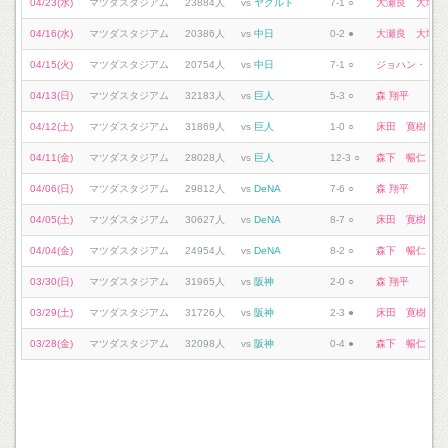
04/23(水)
マツダスタジアム
23884人
vs
ヤクルト
7-1 ○
大瀬良 大地
04/16(水)
マツダスタジアム
20386人
vs
中日
0-2 ●
大瀬良 大地
04/15(火)
マツダスタジアム
20754人
vs
中日
7-1 ○
ジョハン・ドミ
04/13(日)
マツダスタジアム
32183人
vs
巨人
5-3 ○
森 翔平
04/12(土)
マツダスタジアム
31869人
vs
巨人
1-0 ○
床田 寛樹
04/11(金)
マツダスタジアム
28028人
vs
巨人
12-3 ○
森下 暢仁
04/06(日)
マツダスタジアム
29812人
vs
DeNA
7-6 ○
森 翔平
04/05(土)
マツダスタジアム
30627人
vs
DeNA
8-7 ○
床田 寛樹
04/04(金)
マツダスタジアム
24954人
vs
DeNA
8-2 ○
森下 暢仁
03/30(日)
マツダスタジアム
31965人
vs
阪神
2-0 ○
森 翔平
03/29(土)
マツダスタジアム
31726人
vs
阪神
2-3 ●
床田 寛樹
03/28(金)
マツダスタジアム
32098人
vs
阪神
0-4 ●
森下 暢仁