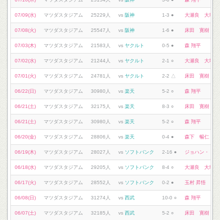
07/09(水)
マツダスタジアム
25229人
vs
阪神
1-3 ●
大瀬良 大地
07/08(火)
マツダスタジアム
25547人
vs
阪神
1-6 ●
床田 寛樹
07/03(木)
マツダスタジアム
21583人
vs
ヤクルト
0-5 ●
森 翔平
07/02(水)
マツダスタジアム
21244人
vs
ヤクルト
2-1 ○
大瀬良 大地
07/01(火)
マツダスタジアム
24781人
vs
ヤクルト
2-2 △
床田 寛樹
06/22(日)
マツダスタジアム
30980人
vs
楽天
5-2 ○
森 翔平
06/21(土)
マツダスタジアム
32175人
vs
楽天
8-3 ○
床田 寛樹
06/21(土)
マツダスタジアム
30980人
vs
楽天
5-2 ○
森 翔平
06/20(金)
マツダスタジアム
28806人
vs
楽天
0-4 ●
森下 暢仁
06/19(木)
マツダスタジアム
28027人
vs
ソフトバンク
2-16 ●
ジョハン・ドミ
06/18(水)
マツダスタジアム
29205人
vs
ソフトバンク
8-4 ○
大瀬良 大地
06/17(火)
マツダスタジアム
28552人
vs
ソフトバンク
0-2 ●
玉村 昇悟
06/08(日)
マツダスタジアム
31274人
vs
西武
10-0 ○
森 翔平
06/07(土)
マツダスタジアム
32185人
vs
西武
5-2 ○
床田 寛樹