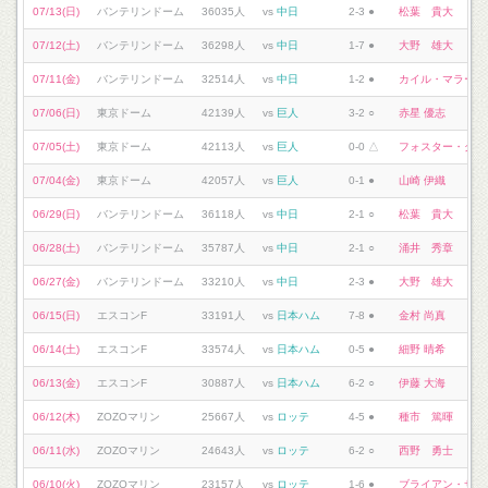
07/13(日)
バンテリンドーム
36035人
vs
中日
2-3 ●
松葉 貴大
07/12(土)
バンテリンドーム
36298人
vs
中日
1-7 ●
大野 雄大
07/11(金)
バンテリンドーム
32514人
vs
中日
1-2 ●
カイル・マラー
07/06(日)
東京ドーム
42139人
vs
巨人
3-2 ○
赤星 優志
07/05(土)
東京ドーム
42113人
vs
巨人
0-0 △
フォスター・グリ
07/04(金)
東京ドーム
42057人
vs
巨人
0-1 ●
山崎 伊織
06/29(日)
バンテリンドーム
36118人
vs
中日
2-1 ○
松葉 貴大
06/28(土)
バンテリンドーム
35787人
vs
中日
2-1 ○
涌井 秀章
06/27(金)
バンテリンドーム
33210人
vs
中日
2-3 ●
大野 雄大
06/15(日)
エスコンF
33191人
vs
日本ハム
7-8 ●
金村 尚真
06/14(土)
エスコンF
33574人
vs
日本ハム
0-5 ●
細野 晴希
06/13(金)
エスコンF
30887人
vs
日本ハム
6-2 ○
伊藤 大海
06/12(木)
ZOZOマリン
25667人
vs
ロッテ
4-5 ●
種市 篤暉
06/11(水)
ZOZOマリン
24643人
vs
ロッテ
6-2 ○
西野 勇士
06/10(火)
ZOZOマリン
23157人
vs
ロッテ
1-6 ●
ブライアン・サモ