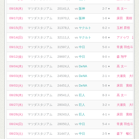
09/18(木)
マツダスタジアム
20141人
vs
阪神
2-7 ●
高 太一
09/17(水)
マツダスタジアム
31970人
vs
阪神
1-6 ●
床田 寛樹
09/15(月)
マツダスタジアム
31378人
vs
ヤクルト
6-2 ○
玉村 昇悟
09/14(日)
マツダスタジアム
32111人
vs
ヤクルト
6-8 ●
アドゥワ 誠
09/13(土)
マツダスタジアム
31597人
vs
中日
5-0 ○
常廣 羽也斗
09/12(金)
マツダスタジアム
29697人
vs
中日
9-0 ○
森 翔平
09/04(木)
マツダスタジアム
24624人
vs
DeNA
0-1 ●
高 太一
09/03(水)
マツダスタジアム
24539人
vs
DeNA
2-1 ○
大瀬良 大地
09/02(火)
マツダスタジアム
24451人
vs
DeNA
5-8 ●
床田 寛樹
08/28(木)
マツダスタジアム
29541人
vs
巨人
8-3 ○
高 太一
08/27(水)
マツダスタジアム
28043人
vs
巨人
3-2 ○
大瀬良 大地
08/26(火)
マツダスタジアム
29243人
vs
巨人
4-1 ○
床田 寛樹
08/24(日)
マツダスタジアム
28050人
vs
中日
5-4 ○
常廣 羽也斗
08/23(土)
マツダスタジアム
31447人
vs
中日
2-5 ●
森下 暢仁