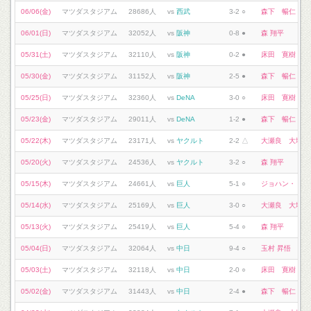
06/06(金)
マツダスタジアム
28686人
vs
西武
3-2 ○
森下 暢仁
06/01(日)
マツダスタジアム
32052人
vs
阪神
0-8 ●
森 翔平
05/31(土)
マツダスタジアム
32110人
vs
阪神
0-2 ●
床田 寛樹
05/30(金)
マツダスタジアム
31152人
vs
阪神
2-5 ●
森下 暢仁
05/25(日)
マツダスタジアム
32360人
vs
DeNA
3-0 ○
床田 寛樹
05/23(金)
マツダスタジアム
29011人
vs
DeNA
1-2 ●
森下 暢仁
05/22(木)
マツダスタジアム
23171人
vs
ヤクルト
2-2 △
大瀬良 大地
05/20(火)
マツダスタジアム
24536人
vs
ヤクルト
3-2 ○
森 翔平
05/15(木)
マツダスタジアム
24661人
vs
巨人
5-1 ○
ジョハン・ドミ
05/14(水)
マツダスタジアム
25169人
vs
巨人
3-0 ○
大瀬良 大地
05/13(火)
マツダスタジアム
25419人
vs
巨人
5-4 ○
森 翔平
05/04(日)
マツダスタジアム
32064人
vs
中日
9-4 ○
玉村 昇悟
05/03(土)
マツダスタジアム
32118人
vs
中日
2-0 ○
床田 寛樹
05/02(金)
マツダスタジアム
31443人
vs
中日
2-4 ●
森下 暢仁