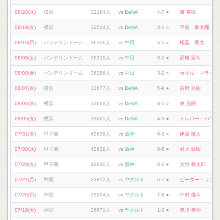
08/20(水)
横浜
32184人
vs
DeNA
4-7 ●
東 克樹
08/19(火)
横浜
32514人
vs
DeNA
3-1 ○
平良 拳太郎
08/10(日)
バンテリンドーム
36326人
vs
中日
6-5 ○
松葉 貴大
08/09(土)
バンテリンドーム
36315人
vs
中日
0-2 ●
高橋 宏斗
08/08(金)
バンテリンドーム
36286人
vs
中日
3-2 ○
カイル・マラー
08/07(木)
横浜
33677人
vs
DeNA
5-9 ●
吉野 光樹
08/06(水)
横浜
33669人
vs
DeNA
8-5 ○
東 克樹
08/05(火)
横浜
33661人
vs
DeNA
4-5 ●
トレバー・バウア
07/31(木)
甲子園
42639人
vs
阪神
6-3 ○
伊原 陵人
07/30(水)
甲子園
42638人
vs
阪神
0-5 ●
村上 頌樹
07/29(火)
甲子園
42640人
vs
阪神
0-1 ●
大竹 耕太郎
07/21(月)
神宮
23812人
vs
ヤクルト
6-7 ●
ピーター・ランバ
07/20(日)
神宮
25904人
vs
ヤクルト
7-8 ●
中村 優斗
07/19(土)
神宮
26671人
vs
ヤクルト
1-3 ●
奥川 恭伸