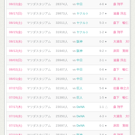
08/22(金)
マツダスタジアム
28374人
vs
中日
4-6 ●
森 翔平
08/17(日)
マツダスタジアム
29873人
vs
ヤクルト
2-7 ●
遠藤 淳志
08/16(土)
マツダスタジアム
32011人
vs
ヤクルト
5-3 ○
森下 暢仁
08/15(金)
マツダスタジアム
31918人
vs
ヤクルト
1-2 ●
森 翔平
08/13(水)
マツダスタジアム
32128人
vs
阪神
0-2 ●
大瀬良 大地
08/12(火)
マツダスタジアム
31940人
vs
阪神
9-2 ○
床田 寛樹
08/03(日)
マツダスタジアム
28946人
vs
中日
2-1 ○
遠藤 淳志
08/02(土)
マツダスタジアム
31407人
vs
中日
0-6 ●
森下 暢仁
08/01(金)
マツダスタジアム
29169人
vs
中日
3-1 ○
高 太一
07/27(日)
マツダスタジアム
32191人
vs
巨人
5-6 ●
佐藤 柳之介
07/26(土)
マツダスタジアム
31380人
vs
巨人
1-5 ●
森下 暢仁
07/17(木)
マツダスタジアム
23014人
vs
DeNA
1-1 △
森 翔平
07/16(水)
マツダスタジアム
25350人
vs
DeNA
4-3 ○
大瀬良 大地
07/15(火)
マツダスタジアム
23697人
vs
DeNA
0-1 ●
床田 寛樹
07/10(木)
マツダスタジアム
25154人
vs
阪神
3-6 ●
森 翔平