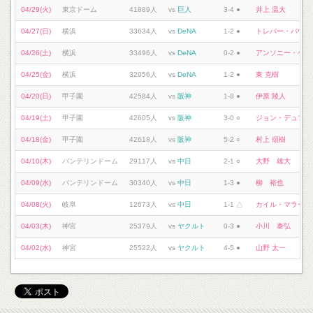
04/29(火)
東京ドーム
41889人
vs
巨人
3-4 ●
井上 温大
04/27(日)
横浜
33634人
vs
DeNA
1-2 ●
トレバー・バウア
04/26(土)
横浜
33496人
vs
DeNA
0-2 ●
アンソニー・ケイ
04/25(金)
横浜
32956人
vs
DeNA
1-2 ●
東 克樹
04/20(日)
甲子園
42584人
vs
阪神
1-8 ●
伊原 陵人
04/19(土)
甲子園
42605人
vs
阪神
3-0 ○
ジョン・デュプラ
04/18(金)
甲子園
42618人
vs
阪神
5-2 ○
村上 頌樹
04/10(木)
バンテリンドーム
29117人
vs
中日
2-1 ○
大野 雄大
04/09(水)
バンテリンドーム
30340人
vs
中日
1-3 ●
柳 裕也
04/08(火)
岐阜
12673人
vs
中日
1-1 △
カイル・マラー
04/03(木)
神宮
25379人
vs
ヤクルト
0-3 ●
小川 泰弘
04/02(水)
神宮
25522人
vs
ヤクルト
4-5 ●
山野 太一