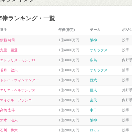
手年俸ランキング・一覧
選手
年俸(推定)
チーム
ポジ
伊藤 将司
1億4000万円
阪神
投手
九里 亜蓮
1億4000万円
オリックス
投手
エレフリス・モンテロ
1億3000万円
広島
内野
若月 健矢
1億3000万円
オリックス
捕手
トレイ・ウィンゲンター
1億2000万円
西武
投手
エリエ・ヘルナンデス
1億2000万円
巨人
外野
マイケル・フランコ
1億2000万円
楽天
内野
高橋 宏斗
1億2000万円
中日
投手
才木 浩人
1億2000万円
阪神
投手
石川 柊太
1億2000万円
ロッテ
投手