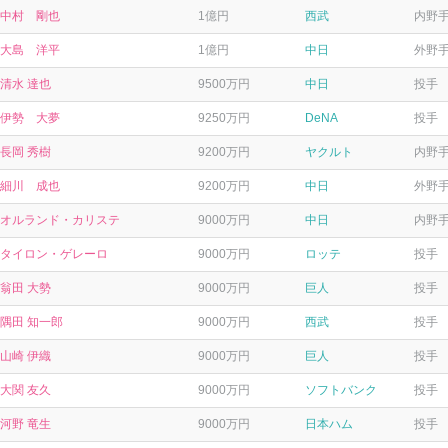
中村 剛也
1億円
西武
内野
大島 洋平
1億円
中日
外野
清水 達也
9500万円
中日
投手
伊勢 大夢
9250万円
DeNA
投手
長岡 秀樹
9200万円
ヤクルト
内野
細川 成也
9200万円
中日
外野
オルランド・カリステ
9000万円
中日
内野
タイロン・ゲレーロ
9000万円
ロッテ
投手
翁田 大勢
9000万円
巨人
投手
隅田 知一郎
9000万円
西武
投手
山崎 伊織
9000万円
巨人
投手
大関 友久
9000万円
ソフトバンク
投手
河野 竜生
9000万円
日本ハム
投手