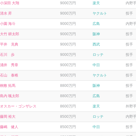
小深田 大翔
9000万円
楽天
内野
清水 昇
9000万円
ヤクルト
投手
小園 海斗
9000万円
広島
内野
大竹 耕太郎
9000万円
阪神
投手
平井 克典
9000万円
西武
投手
石川 歩
9000万円
ロッテ
投手
涌井 秀章
9000万円
中日
投手
石山 泰稚
9000万円
ヤクルト
投手
桐敷 拓馬
8800万円
阪神
投手
島内 颯太郎
8800万円
広島
投手
オスカー・ゴンザレス
8600万円
楽天
外野
藤岡 裕大
8500万円
ロッテ
内野
藤嶋 健人
8500万円
中日
投手