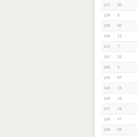
137
60
138
8
139
50
140
13
141
7
142
55
143
4
144
97
145
15
146
16
147
19
148
47
149
28