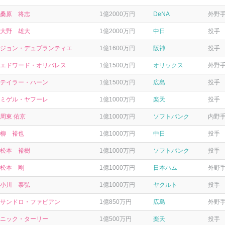
桑原 将志
1億2000万円
DeNA
外野
大野 雄大
1億2000万円
中日
投手
ジョン・デュプランティエ
1億1600万円
阪神
投手
エドワード・オリバレス
1億1500万円
オリックス
外野
テイラー・ハーン
1億1500万円
広島
投手
ミゲル・ヤフーレ
1億1000万円
楽天
投手
周東 佑京
1億1000万円
ソフトバンク
内野
柳 裕也
1億1000万円
中日
投手
松本 裕樹
1億1000万円
ソフトバンク
投手
松本 剛
1億1000万円
日本ハム
外野
小川 泰弘
1億1000万円
ヤクルト
投手
サンドロ・ファビアン
1億850万円
広島
外野
ニック・ターリー
1億500万円
楽天
投手