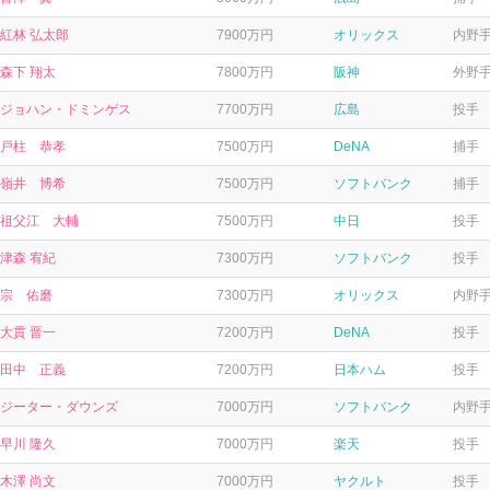
紅林 弘太郎
7900万円
オリックス
内野
森下 翔太
7800万円
阪神
外野
ジョハン・ドミンゲス
7700万円
広島
投手
戸柱 恭孝
7500万円
DeNA
捕手
嶺井 博希
7500万円
ソフトバンク
捕手
祖父江 大輔
7500万円
中日
投手
津森 宥紀
7300万円
ソフトバンク
投手
宗 佑磨
7300万円
オリックス
内野
大貫 晋一
7200万円
DeNA
投手
田中 正義
7200万円
日本ハム
投手
ジーター・ダウンズ
7000万円
ソフトバンク
内野
早川 隆久
7000万円
楽天
投手
木澤 尚文
7000万円
ヤクルト
投手