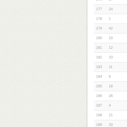
177
24
178
1
179
42
180
10
181
12
182
33
183
11
184
6
185
16
186
26
187
4
188
21
189
20