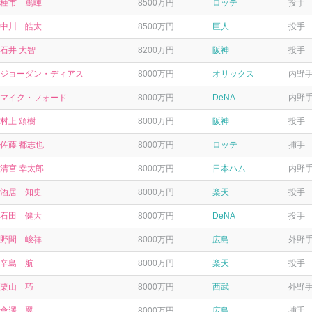
種市 篤暉
8500万円
ロッテ
投手
中川 皓太
8500万円
巨人
投手
石井 大智
8200万円
阪神
投手
ジョーダン・ディアス
8000万円
オリックス
内野
マイク・フォード
8000万円
DeNA
内野
村上 頌樹
8000万円
阪神
投手
佐藤 都志也
8000万円
ロッテ
捕手
清宮 幸太郎
8000万円
日本ハム
内野
酒居 知史
8000万円
楽天
投手
石田 健大
8000万円
DeNA
投手
野間 峻祥
8000万円
広島
外野
辛島 航
8000万円
楽天
投手
栗山 巧
8000万円
西武
外野
會澤 翼
8000万円
広島
捕手