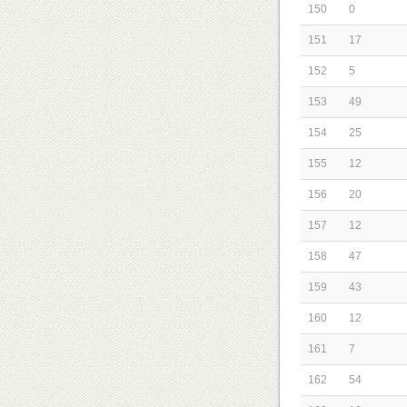
150
0
151
17
152
5
153
49
154
25
155
12
156
20
157
12
158
47
159
43
160
12
161
7
162
54