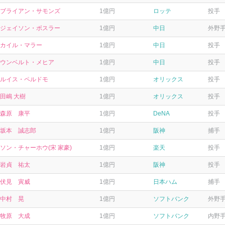
ブライアン・サモンズ
1億円
ロッテ
投手
ジェイソン・ボスラー
1億円
中日
外野
カイル・マラー
1億円
中日
投手
ウンベルト・メヒア
1億円
中日
投手
ルイス・ペルドモ
1億円
オリックス
投手
田嶋 大樹
1億円
オリックス
投手
森原 康平
1億円
DeNA
投手
坂本 誠志郎
1億円
阪神
捕手
ソン・チャーホウ(宋 家豪)
1億円
楽天
投手
岩貞 祐太
1億円
阪神
投手
伏見 寅威
1億円
日本ハム
捕手
中村 晃
1億円
ソフトバンク
外野
牧原 大成
1億円
ソフトバンク
内野