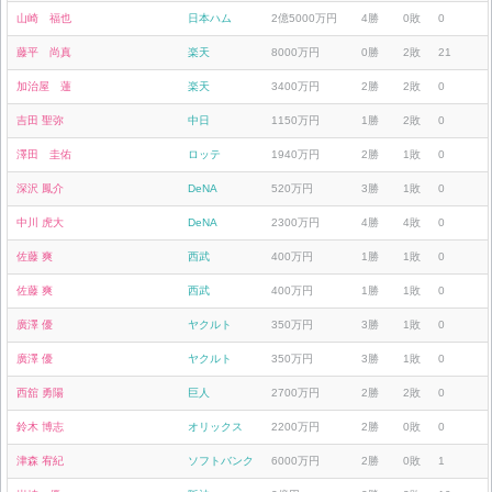
山崎 福也
日本ハム
2億5000万円
4勝
0敗
0
藤平 尚真
楽天
8000万円
0勝
2敗
21
加治屋 蓮
楽天
3400万円
2勝
2敗
0
吉田 聖弥
中日
1150万円
1勝
2敗
0
澤田 圭佑
ロッテ
1940万円
2勝
1敗
0
深沢 鳳介
DeNA
520万円
3勝
1敗
0
中川 虎大
DeNA
2300万円
4勝
4敗
0
佐藤 爽
西武
400万円
1勝
1敗
0
佐藤 爽
西武
400万円
1勝
1敗
0
廣澤 優
ヤクルト
350万円
3勝
1敗
0
廣澤 優
ヤクルト
350万円
3勝
1敗
0
西舘 勇陽
巨人
2700万円
2勝
2敗
0
鈴木 博志
オリックス
2200万円
2勝
0敗
0
津森 宥紀
ソフトバンク
6000万円
2勝
0敗
1