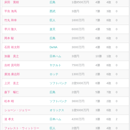
床田 寛樹
広島
1億8500万円
4勝
4敗
0
平良 海馬
西武
3億円
7勝
3敗
0
竹丸 和幸
巨人
1600万円
7勝
8敗
0
早川 隆久
楽天
6000万円
4勝
5敗
0
岡本 駿
広島
2000万円
6勝
6敗
0
石田 裕太郎
DeNA
3000万円
4勝
8敗
0
加藤 貴之
日本ハム
3億円
10勝
1敗
0
吉村 貢司郎
ヤクルト
7500万円
4勝
8敗
0
廣池 康志郎
ロッテ
1300万円
2勝
6敗
0
上沢 直之
ソフトバンク
2億5000万円
6勝
4敗
0
森下 暢仁
広島
2億円
5勝
7敗
0
松本 晴
ソフトバンク
3600万円
7勝
2敗
0
ショーン・ジェリー
オリックス
1億5000万円
3勝
6敗
0
達 孝太
日本ハム
4200万円
3勝
6敗
2
フォレスト・ウィットリー
巨人
2億円
3勝
4敗
0