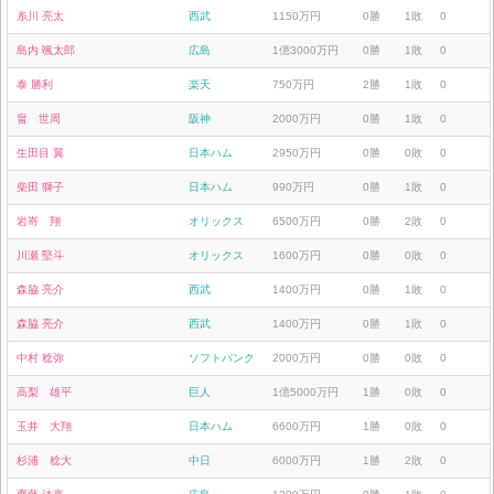
糸川 亮太
西武
1150万円
0勝
1敗
0
島内 颯太郎
広島
1億3000万円
0勝
1敗
0
泰 勝利
楽天
750万円
2勝
1敗
0
畠 世周
阪神
2000万円
0勝
1敗
0
生田目 翼
日本ハム
2950万円
0勝
0敗
0
柴田 獅子
日本ハム
990万円
0勝
1敗
0
岩嵜 翔
オリックス
6500万円
0勝
2敗
0
川瀬 堅斗
オリックス
1600万円
0勝
0敗
0
森脇 亮介
西武
1400万円
0勝
1敗
0
森脇 亮介
西武
1400万円
0勝
1敗
0
中村 稔弥
ソフトバンク
2000万円
0勝
0敗
0
高梨 雄平
巨人
1億5000万円
1勝
0敗
0
玉井 大翔
日本ハム
6600万円
1勝
0敗
0
杉浦 稔大
中日
6000万円
1勝
2敗
0