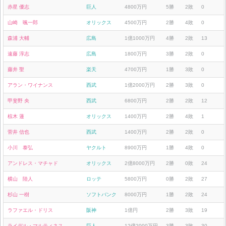
赤星 優志
巨人
4800万円
5勝
2敗
0
山崎 颯一郎
オリックス
4500万円
2勝
4敗
0
森浦 大輔
広島
1億1000万円
4勝
2敗
13
遠藤 淳志
広島
1800万円
3勝
2敗
0
藤井 聖
楽天
4700万円
1勝
3敗
0
アラン・ワイナンス
西武
1億2000万円
2勝
3敗
0
甲斐野 央
西武
6800万円
2勝
2敗
12
椋木 蓮
オリックス
1400万円
2勝
4敗
1
菅井 信也
西武
1400万円
2勝
2敗
0
小川 泰弘
ヤクルト
8900万円
1勝
4敗
0
アンドレス・マチャド
オリックス
2億8000万円
2勝
0敗
24
横山 陸人
ロッテ
5800万円
0勝
2敗
27
杉山 一樹
ソフトバンク
8000万円
1勝
2敗
24
ラファエル・ドリス
阪神
1億円
2勝
3敗
19
ライデル・マルティネス
巨人
12億2000万円
3勝
3敗
30