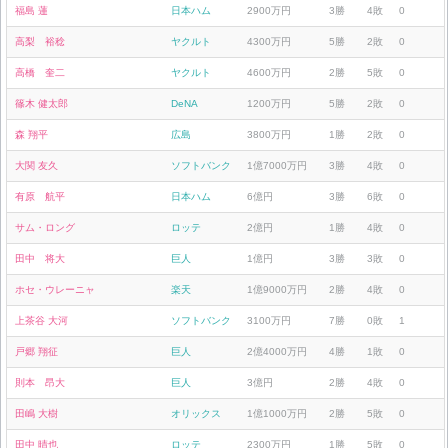
福島 蓮
日本ハム
2900万円
3勝
4敗
0
高梨 裕稔
ヤクルト
4300万円
5勝
2敗
0
高橋 奎二
ヤクルト
4600万円
2勝
5敗
0
篠木 健太郎
DeNA
1200万円
5勝
2敗
0
森 翔平
広島
3800万円
1勝
2敗
0
大関 友久
ソフトバンク
1億7000万円
3勝
4敗
0
有原 航平
日本ハム
6億円
3勝
6敗
0
サム・ロング
ロッテ
2億円
1勝
4敗
0
田中 将大
巨人
1億円
3勝
3敗
0
ホセ・ウレーニャ
楽天
1億9000万円
2勝
4敗
0
上茶谷 大河
ソフトバンク
3100万円
7勝
0敗
1
戸郷 翔征
巨人
2億4000万円
4勝
1敗
0
則本 昂大
巨人
3億円
2勝
4敗
0
田嶋 大樹
オリックス
1億1000万円
2勝
5敗
0
田中 晴也
ロッテ
2300万円
1勝
5敗
0