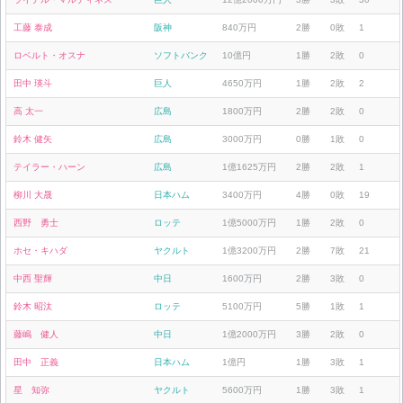
工藤 泰成
阪神
840万円
2勝
0敗
1
ロベルト・オスナ
ソフトバンク
10億円
1勝
2敗
0
田中 瑛斗
巨人
4650万円
1勝
2敗
2
高 太一
広島
1800万円
2勝
2敗
0
鈴木 健矢
広島
3000万円
0勝
1敗
0
テイラー・ハーン
広島
1億1625万円
2勝
2敗
1
柳川 大晟
日本ハム
3400万円
4勝
0敗
19
西野 勇士
ロッテ
1億5000万円
1勝
2敗
0
ホセ・キハダ
ヤクルト
1億3200万円
2勝
7敗
21
中西 聖輝
中日
1600万円
2勝
3敗
0
鈴木 昭汰
ロッテ
5100万円
5勝
1敗
1
藤嶋 健人
中日
1億2000万円
3勝
2敗
0
田中 正義
日本ハム
1億円
1勝
3敗
1
星 知弥
ヤクルト
5600万円
1勝
3敗
1