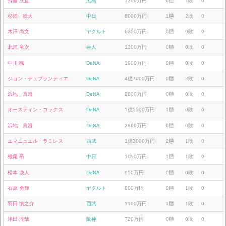
齊藤 汰直
広島
1200万円
0勝
1敗
0
杉浦 稔大
中日
6000万円
1勝
2敗
0
木澤 尚文
ヤクルト
6300万円
0勝
0敗
0
北浦 竜次
巨人
1300万円
0勝
0敗
0
中川 颯
DeNA
1900万円
0勝
0敗
0
ジョン・デュプランティエ
DeNA
4億7000万円
0勝
2敗
0
浜地 真澄
DeNA
2800万円
0勝
0敗
0
オースティン・コックス
DeNA
1億5500万円
1勝
0敗
0
浜地 真澄
DeNA
2800万円
0勝
0敗
0
エマニュエル・ラミレス
西武
1億3000万円
2勝
1敗
0
根尾 昂
中日
1050万円
1勝
1敗
0
松本 凌人
DeNA
950万円
0勝
0敗
0
石原 勇輝
ヤクルト
800万円
0勝
1敗
0
羽田 慎之介
西武
1100万円
1勝
1敗
0
津田 淳哉
阪神
720万円
0勝
0敗
0