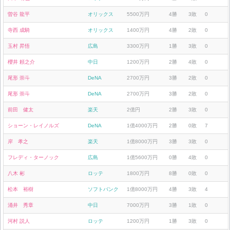
曽谷 龍平
オリックス
5500万円
4勝
3敗
0
寺西 成騎
オリックス
1400万円
4勝
2敗
0
玉村 昇悟
広島
3300万円
1勝
3敗
0
櫻井 頼之介
中日
1200万円
2勝
4敗
0
尾形 崇斗
DeNA
2700万円
3勝
2敗
0
尾形 崇斗
DeNA
2700万円
3勝
2敗
0
前田 健太
楽天
2億円
2勝
3敗
0
ショーン・レイノルズ
DeNA
1億4000万円
2勝
0敗
7
岸 孝之
楽天
1億8000万円
3勝
3敗
0
フレディ・ターノック
広島
1億5600万円
0勝
4敗
0
八木 彬
ロッテ
1800万円
8勝
0敗
0
松本 裕樹
ソフトバンク
1億8000万円
4勝
3敗
4
涌井 秀章
中日
7000万円
3勝
1敗
0
河村 説人
ロッテ
1200万円
1勝
3敗
0