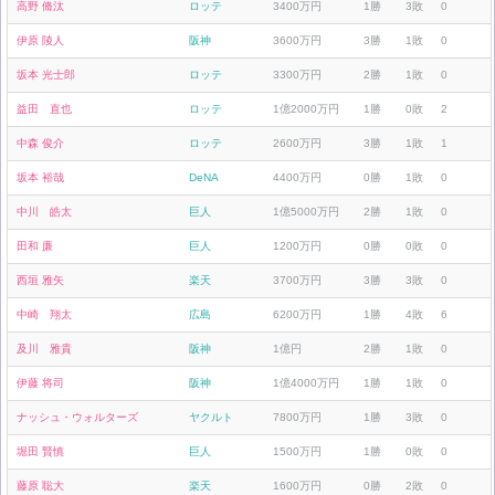
高野 脩汰
ロッテ
3400万円
1勝
3敗
0
伊原 陵人
阪神
3600万円
3勝
1敗
0
坂本 光士郎
ロッテ
3300万円
2勝
1敗
0
益田 直也
ロッテ
1億2000万円
1勝
0敗
2
中森 俊介
ロッテ
2600万円
3勝
1敗
1
坂本 裕哉
DeNA
4400万円
0勝
1敗
0
中川 皓太
巨人
1億5000万円
2勝
1敗
0
田和 廉
巨人
1200万円
0勝
0敗
0
西垣 雅矢
楽天
3700万円
3勝
3敗
0
中崎 翔太
広島
6200万円
1勝
4敗
6
及川 雅貴
阪神
1億円
2勝
1敗
0
伊藤 将司
阪神
1億4000万円
1勝
1敗
0
ナッシュ・ウォルターズ
ヤクルト
7800万円
1勝
3敗
0
堀田 賢慎
巨人
1500万円
1勝
0敗
0
藤原 聡大
楽天
1600万円
0勝
2敗
0