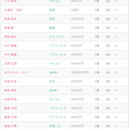
下川 隼佑
ヤクルト
900万円
0勝
1敗
0
大瀬良 大地
広島
2億円
0勝
2敗
0
黒原 拓未
広島
2700万円
0勝
0敗
0
椎葉 剛
阪神
1000万円
0勝
0敗
0
阿部 翔太
オリックス
3700万円
0勝
0敗
0
大竹 風雅
ソフトバンク
600万円
0勝
0敗
0
大竹 風雅
ソフトバンク
600万円
0勝
0敗
0
大西 広樹
ヤクルト
9000万円
0勝
0敗
0
オスバルド・ビド
DeNA
1億2800万円
1勝
1敗
0
仲地 礼亜
中日
900万円
0勝
0敗
0
橋本 達弥
DeNA
650万円
1勝
0敗
0
矢崎 拓也
ヤクルト
5600万円
0勝
0敗
0
藤原 大翔
ソフトバンク
360万円
0勝
2敗
0
藤原 大翔
ソフトバンク
360万円
0勝
2敗
0
菊地 大稀
日本ハム
2000万円
0勝
0敗
1