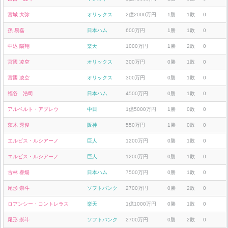
宮城 大弥
オリックス
2億2000万円
1勝
1敗
0
孫 易磊
日本ハム
600万円
1勝
1敗
0
中込 陽翔
楽天
1000万円
1勝
2敗
0
宮國 凌空
オリックス
300万円
0勝
1敗
0
宮國 凌空
オリックス
300万円
0勝
1敗
0
福谷 浩司
日本ハム
4500万円
0勝
1敗
0
アルベルト・アブレウ
中日
1億5000万円
1勝
0敗
0
茨木 秀俊
阪神
550万円
1勝
0敗
0
エルビス・ルシアーノ
巨人
1200万円
0勝
1敗
0
エルビス・ルシアーノ
巨人
1200万円
0勝
1敗
0
古林 睿煬
日本ハム
7500万円
0勝
1敗
0
尾形 崇斗
ソフトバンク
2700万円
0勝
2敗
0
ロアンシー・コントレラス
楽天
1億1000万円
0勝
1敗
0
尾形 崇斗
ソフトバンク
2700万円
0勝
2敗
0