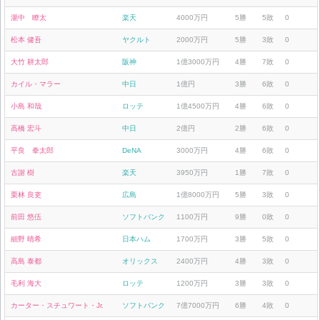
瀧中 瞭太
楽天
4000万円
5勝
5敗
0
松本 健吾
ヤクルト
2000万円
5勝
3敗
0
大竹 耕太郎
阪神
1億3000万円
4勝
7敗
0
カイル・マラー
中日
1億円
3勝
6敗
0
小島 和哉
ロッテ
1億4500万円
4勝
6敗
0
高橋 宏斗
中日
2億円
2勝
6敗
0
平良 拳太郎
DeNA
3000万円
4勝
6敗
0
古謝 樹
楽天
3950万円
1勝
7敗
0
栗林 良吏
広島
1億8000万円
5勝
3敗
0
前田 悠伍
ソフトバンク
1100万円
9勝
0敗
0
細野 晴希
日本ハム
1700万円
3勝
5敗
0
高島 泰都
オリックス
2400万円
4勝
3敗
0
毛利 海大
ロッテ
1200万円
3勝
3敗
0
カーター・スチュワート・Jr.
ソフトバンク
7億7000万円
6勝
4敗
0