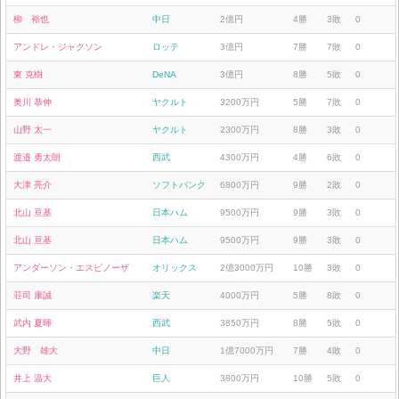
柳 裕也
中日
2億円
4勝
3敗
0
アンドレ・ジャクソン
ロッテ
3億円
7勝
7敗
0
東 克樹
DeNA
3億円
8勝
5敗
0
奥川 恭伸
ヤクルト
3200万円
5勝
7敗
0
山野 太一
ヤクルト
2300万円
8勝
3敗
0
渡邉 勇太朗
西武
4300万円
4勝
6敗
0
大津 亮介
ソフトバンク
6800万円
9勝
2敗
0
北山 亘基
日本ハム
9500万円
9勝
3敗
0
北山 亘基
日本ハム
9500万円
9勝
3敗
0
アンダーソン・エスピノーザ
オリックス
2億3000万円
10勝
3敗
0
荘司 康誠
楽天
4000万円
5勝
8敗
0
武内 夏暉
西武
3850万円
8勝
5敗
0
大野 雄大
中日
1億7000万円
7勝
4敗
0
井上 温大
巨人
3800万円
10勝
5敗
0