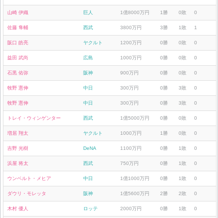
山崎 伊織
巨人
1億8000万円
1勝
0敗
0
佐藤 隼輔
西武
3800万円
3勝
1敗
1
阪口 皓亮
ヤクルト
1200万円
0勝
0敗
0
益田 武尚
広島
1000万円
0勝
0敗
0
石黒 佑弥
阪神
900万円
0勝
0敗
0
牧野 憲伸
中日
300万円
0勝
3敗
0
牧野 憲伸
中日
300万円
0勝
3敗
0
トレイ・ウィンゲンター
西武
1億5000万円
0勝
0敗
0
増居 翔太
ヤクルト
1000万円
1勝
0敗
0
吉野 光樹
DeNA
1100万円
0勝
1敗
0
浜屋 将太
西武
750万円
0勝
1敗
0
ウンベルト・メヒア
中日
1億1000万円
0勝
1敗
0
ダウリ・モレッタ
阪神
1億5600万円
2勝
2敗
0
木村 優人
ロッテ
2000万円
0勝
1敗
0