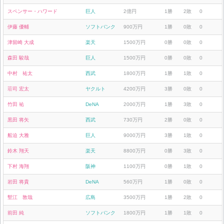
スペンサー・ハワード
巨人
2億円
1勝
2敗
0
伊藤 優輔
ソフトバンク
900万円
1勝
0敗
0
津留崎 大成
楽天
1500万円
0勝
0敗
0
森田 駿哉
巨人
1500万円
0勝
0敗
0
中村 祐太
西武
1800万円
1勝
1敗
0
荘司 宏太
ヤクルト
4200万円
3勝
0敗
0
竹田 祐
DeNA
2000万円
1勝
3敗
0
黒田 将矢
西武
730万円
2勝
0敗
0
船迫 大雅
巨人
9000万円
3勝
1敗
0
鈴木 翔天
楽天
8800万円
0勝
3敗
0
下村 海翔
阪神
1100万円
0勝
1敗
0
岩田 将貴
DeNA
560万円
1勝
0敗
0
塹江 敦哉
広島
3500万円
1勝
2敗
0
前田 純
ソフトバンク
1800万円
1勝
1敗
0