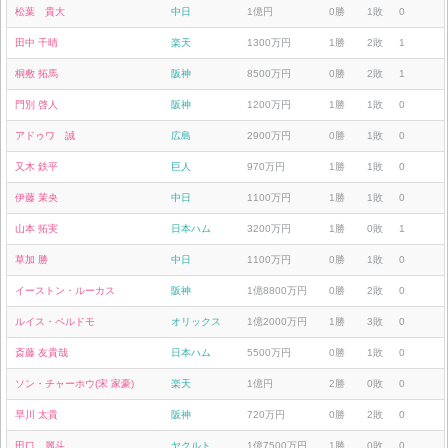
松葉 貴大
中日
1億円
0勝
1敗
0
田中 千晴
楽天
1300万円
1勝
2敗
1
桐敷 拓馬
阪神
8500万円
0勝
2敗
1
門別 啓人
阪神
1200万円
1勝
1敗
0
アドゥワ 誠
広島
2900万円
0勝
1敗
0
又木 鉄平
巨人
970万円
1勝
1敗
0
伊藤 茉央
中日
1100万円
1勝
1敗
0
山本 拓実
日本ハム
3200万円
1勝
0敗
1
草加 勝
中日
1100万円
0勝
1敗
0
イーストン・ルーカス
阪神
1億8800万円
0勝
2敗
0
ルイス・ペルドモ
オリックス
1億2000万円
1勝
3敗
0
斎藤 友貴哉
日本ハム
5500万円
0勝
1敗
0
ソン・チャーホウ(宋 家豪)
楽天
1億円
2勝
0敗
0
早川 太貴
阪神
720万円
0勝
2敗
0
田口 麗斗
ヤクルト
1億7500万円
1勝
0敗
0