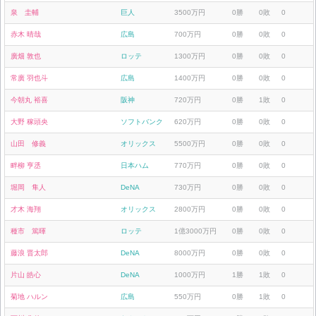
泉 圭輔
巨人
3500万円
0勝
0敗
0
赤木 晴哉
広島
700万円
0勝
0敗
0
廣畑 敦也
ロッテ
1300万円
0勝
0敗
0
常廣 羽也斗
広島
1400万円
0勝
0敗
0
今朝丸 裕喜
阪神
720万円
0勝
1敗
0
大野 稼頭央
ソフトバンク
620万円
0勝
0敗
0
山田 修義
オリックス
5500万円
0勝
0敗
0
畔柳 亨丞
日本ハム
770万円
0勝
0敗
0
堀岡 隼人
DeNA
730万円
0勝
0敗
0
才木 海翔
オリックス
2800万円
0勝
0敗
0
種市 篤暉
ロッテ
1億3000万円
0勝
0敗
0
藤浪 晋太郎
DeNA
8000万円
0勝
0敗
0
片山 皓心
DeNA
1000万円
1勝
1敗
0
菊地 ハルン
広島
550万円
0勝
1敗
0