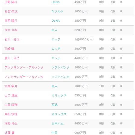
庄司 陽斗
DeNA
450万円
0勝
1敗
0
西舘 昂汰
ヤクルト
1050万円
0勝
0敗
0
庄司 陽斗
DeNA
450万円
0勝
1敗
0
代木 大和
巨人
620万円
0勝
0敗
0
石川 柊太
ロッテ
1億6000万円
0勝
0敗
0
宮崎 颯
ロッテ
400万円
0勝
0敗
0
唐川 侑己
ロッテ
4400万円
0勝
1敗
0
アレクサンダー・アルメンタ
ソフトバンク
1000万円
0勝
2敗
0
アレクサンダー・アルメンタ
ソフトバンク
1000万円
0勝
2敗
0
宮原 駿介
巨人
1000万円
1勝
0敗
0
山口 廉王
オリックス
550万円
0勝
0敗
0
山田 陽翔
西武
3000万円
0勝
0敗
0
東松 快征
オリックス
650万円
0勝
0敗
0
河野 竜生
日本ハム
8600万円
0勝
0敗
0
近藤 廉
中日
900万円
0勝
0敗
0