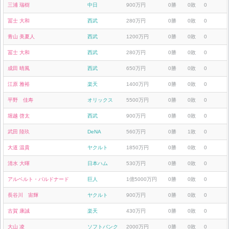
三浦 瑞樹
中日
900万円
0勝
0敗
0
冨士 大和
西武
280万円
0勝
0敗
0
青山 美夏人
西武
1200万円
0勝
0敗
0
冨士 大和
西武
280万円
0勝
0敗
0
成田 晴風
西武
650万円
0勝
0敗
0
江原 雅裕
楽天
1400万円
0勝
0敗
0
平野 佳寿
オリックス
5500万円
0勝
0敗
0
堀越 啓太
西武
900万円
0勝
0敗
0
武田 陸玖
DeNA
560万円
0勝
1敗
0
大道 温貴
ヤクルト
1850万円
0勝
0敗
0
清水 大暉
日本ハム
530万円
0勝
0敗
0
アルベルト・バルドナード
巨人
1億5000万円
0勝
0敗
0
長谷川 宙輝
ヤクルト
900万円
0勝
0敗
0
古賀 康誠
楽天
430万円
0勝
0敗
0
大山 凌
ソフトバンク
2000万円
0勝
0敗
0