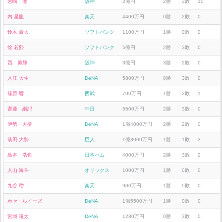
岩崎 優
阪神
2億円
2勝
3敗
10
内 星龍
楽天
4400万円
0勝
2敗
0
鈴木 豪太
ソフトバンク
1100万円
1勝
0敗
0
徐 若熙
ソフトバンク
5億円
2勝
3敗
0
西 勇輝
阪神
3億円
3勝
2敗
0
入江 大生
DeNA
5800万円
0勝
3敗
0
篠原 響
西武
700万円
1勝
2敗
1
齋藤 綱記
中日
5500万円
2勝
3敗
0
伊勢 大夢
DeNA
1億4000万円
2勝
2敗
0
翁田 大勢
巨人
1億8000万円
1勝
1敗
3
島本 浩也
日本ハム
4000万円
2勝
3敗
2
入山 海斗
オリックス
1000万円
1勝
0敗
0
九谷 瑠
楽天
900万円
1勝
0敗
0
ホセ・ルイーズ
DeNA
1億5500万円
1勝
0敗
0
宮城 滝太
DeNA
1280万円
0勝
3敗
0