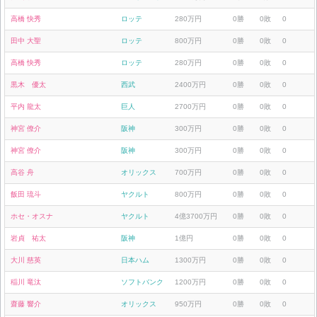
高橋 快秀
ロッテ
280万円
0勝
0敗
0
田中 大聖
ロッテ
800万円
0勝
0敗
0
高橋 快秀
ロッテ
280万円
0勝
0敗
0
黒木 優太
西武
2400万円
0勝
0敗
0
平内 龍太
巨人
2700万円
0勝
0敗
0
神宮 僚介
阪神
300万円
0勝
0敗
0
神宮 僚介
阪神
300万円
0勝
0敗
0
高谷 舟
オリックス
700万円
0勝
0敗
0
飯田 琉斗
ヤクルト
800万円
0勝
0敗
0
ホセ・オスナ
ヤクルト
4億3700万円
0勝
0敗
0
岩貞 祐太
阪神
1億円
0勝
0敗
0
大川 慈英
日本ハム
1300万円
0勝
0敗
0
稲川 竜汰
ソフトバンク
1200万円
0勝
0敗
0
齋藤 響介
オリックス
950万円
0勝
0敗
0