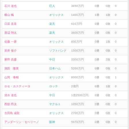
石川 達也
巨人
3650万円
0勝
0敗
0
横山 楓
オリックス
1400万円
1勝
1敗
0
日當 直喜
楽天
610万円
0勝
0敗
0
渡辺 翔太
楽天
3600万円
0勝
0敗
0
佐藤 一磨
オリックス
800万円
0勝
1敗
0
岩井 俊介
ソフトバンク
1500万円
0勝
0敗
0
勝野 昌慶
中日
3300万円
0勝
2敗
0
池田 隆英
日本ハム
5200万円
0勝
0敗
0
山岡 泰輔
オリックス
8000万円
0勝
0敗
1
ホセ・カスティーヨ
ロッテ
2億円
0勝
1敗
0
清水 達也
中日
1億2500万円
0勝
0敗
0
西舘 昂汰
ヤクルト
1050万円
0勝
0敗
0
古田島 成龍
オリックス
2700万円
0勝
0敗
0
アンダーソン・セベリーノ
阪神
5670万円
0勝
0敗
0