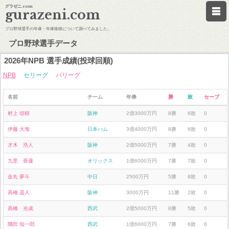
グラゼニ.com
gurazeni.com
プロ野球選手の年俸・年俸推移について調べてみました。
プロ野球選手データ
2026年NPB 選手成績(投球回順)
NPB
セリーグ
パリーグ
名前
チーム
年俸
勝
敗
セーブ
村上 頌樹
阪神
2億3000万円
8勝
6敗
0
伊藤 大海
日本ハム
3億4000万円
8勝
6敗
0
才木 浩人
阪神
2億5000万円
7勝
4敗
0
九里 亜蓮
オリックス
1億6000万円
7勝
7敗
0
金丸 夢斗
中日
2500万円
5勝
8敗
0
高橋 遥人
阪神
3000万円
11勝
2敗
0
高橋 光成
西武
2億5000万円
8勝
5敗
0
隅田 知一郎
西武
1億6000万円
7勝
6敗
0