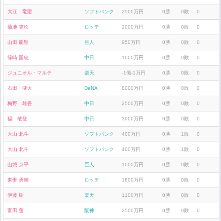
大江 竜聖
ソフトバンク
2500万円
0勝
0敗
0
菊地 吏玖
ロッテ
2000万円
0勝
0敗
0
山田 龍聖
巨人
950万円
0勝
0敗
0
篠崎 国忠
中日
1000万円
0勝
0敗
0
ジュニオル・マルテ
楽天
-1億-1万円
0勝
0敗
0
石田 健大
DeNA
8000万円
0勝
0敗
0
梅野 雄吾
中日
2500万円
0勝
0敗
0
福 敬登
中日
3000万円
0勝
0敗
0
大山 北斗
ソフトバンク
400万円
0勝
1敗
0
大山 北斗
ソフトバンク
400万円
0勝
1敗
0
山城 京平
巨人
1000万円
0勝
0敗
0
東妻 勇輔
ロッテ
1800万円
0勝
0敗
0
伊藤 樹
楽天
1100万円
0勝
0敗
0
富田 蓮
阪神
2500万円
0勝
0敗
0