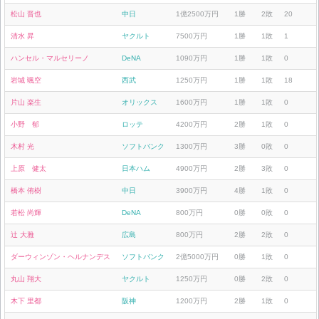
松山 晋也
中日
1億2500万円
1勝
2敗
20
清水 昇
ヤクルト
7500万円
1勝
1敗
1
ハンセル・マルセリーノ
DeNA
1090万円
1勝
1敗
0
岩城 颯空
西武
1250万円
1勝
1敗
18
片山 楽生
オリックス
1600万円
1勝
1敗
0
小野 郁
ロッテ
4200万円
2勝
1敗
0
木村 光
ソフトバンク
1300万円
3勝
0敗
0
上原 健太
日本ハム
4900万円
2勝
3敗
0
橋本 侑樹
中日
3900万円
4勝
1敗
0
若松 尚輝
DeNA
800万円
0勝
0敗
0
辻 大雅
広島
800万円
2勝
2敗
0
ダーウィンゾン・ヘルナンデス
ソフトバンク
2億5000万円
0勝
1敗
0
丸山 翔大
ヤクルト
1250万円
0勝
2敗
0
木下 里都
阪神
1200万円
2勝
1敗
0