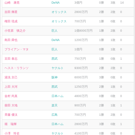
山崎 康晃
DeNA
3億円
0勝
3敗
14
吉田 輝星
オリックス
2800万円
2勝
2敗
0
権田 琉成
オリックス
700万円
1勝
0敗
0
小笠原 慎之介
巨人
1億8000万円
1勝
2敗
0
島田 舜也
DeNA
1200万円
1勝
1敗
0
ブライアン・マタ
巨人
1億円
0勝
1敗
0
豆田 泰志
西武
750万円
1勝
0敗
1
ヘスス・リランソ
ヤクルト
9300万円
2勝
2敗
0
湯浅 京己
阪神
6000万円
3勝
0敗
0
上田 大河
西武
1250万円
2勝
1敗
0
金村 尚真
日本ハム
4800万円
0勝
0敗
0
柴田 大地
楽天
900万円
2勝
1敗
1
斉藤 優汰
広島
700万円
1勝
2敗
0
堀 瑞輝
日本ハム
2800万円
3勝
0敗
1
小澤 怜史
ヤクルト
4100万円
0勝
0敗
0