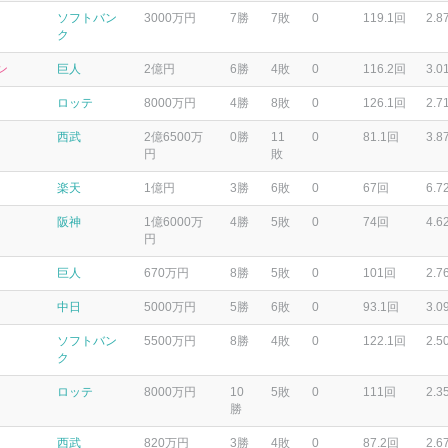
ソフトバン
3000万円
7勝
7敗
0
119.1回
2.8
ク
ン
巨人
2億円
6勝
4敗
0
116.2回
3.0
ロッテ
8000万円
4勝
8敗
0
126.1回
2.7
西武
2億6500万
0勝
11
0
81.1回
3.8
円
敗
楽天
1億円
3勝
6敗
0
67回
6.7
阪神
1億6000万
4勝
5敗
0
74回
4.6
円
巨人
670万円
8勝
5敗
0
101回
2.7
中日
5000万円
5勝
6敗
0
93.1回
3.0
ソフトバン
5500万円
8勝
4敗
0
122.1回
2.5
ク
ロッテ
8000万円
10
5敗
0
111回
2.3
勝
西武
820万円
3勝
4敗
0
87.2回
2.6