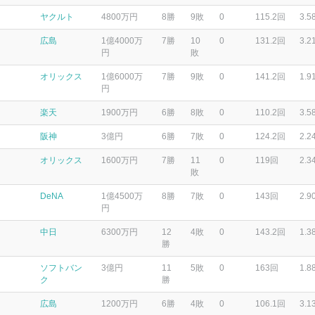
ヤクルト
4800万円
8勝
9敗
0
115.2回
3.5
広島
1億4000万
7勝
10
0
131.2回
3.2
円
敗
オリックス
1億6000万
7勝
9敗
0
141.2回
1.9
円
楽天
1900万円
6勝
8敗
0
110.2回
3.5
阪神
3億円
6勝
7敗
0
124.2回
2.2
オリックス
1600万円
7勝
11
0
119回
2.3
敗
DeNA
1億4500万
8勝
7敗
0
143回
2.9
円
中日
6300万円
12
4敗
0
143.2回
1.3
勝
ソフトバン
3億円
11
5敗
0
163回
1.8
ク
勝
広島
1200万円
6勝
4敗
0
106.1回
3.1