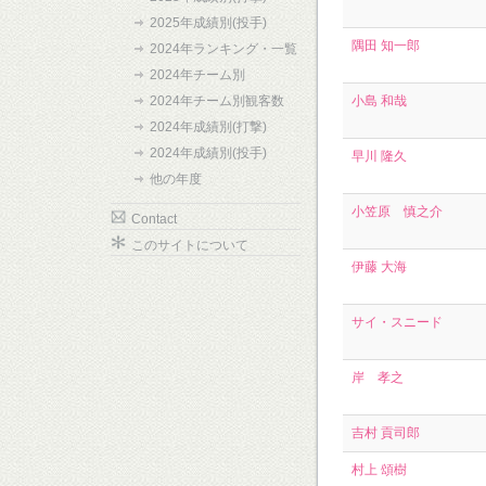
2025年成績別(投手)
隅田 知一郎
2024年ランキング・一覧
2024年チーム別
2024年チーム別観客数
小島 和哉
2024年成績別(打撃)
2024年成績別(投手)
早川 隆久
他の年度
小笠原 慎之介
Contact
このサイトについて
伊藤 大海
サイ・スニード
岸 孝之
吉村 貢司郎
村上 頌樹