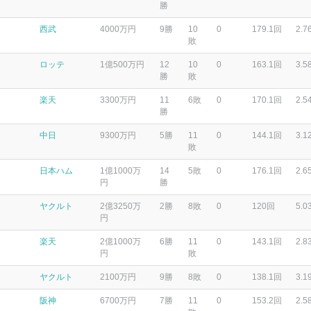
勝
西武
4000万円
9勝
10
0
179.1回
2.7
敗
ロッテ
1億500万円
12
10
0
163.1回
3.5
勝
敗
楽天
3300万円
11
6敗
0
170.1回
2.5
勝
中日
9300万円
5勝
11
0
144.1回
3.1
敗
日本ハム
1億1000万
14
5敗
0
176.1回
2.6
円
勝
ヤクルト
2億3250万
2勝
8敗
0
120回
5.0
円
楽天
2億1000万
6勝
11
0
143.1回
2.8
円
敗
ヤクルト
2100万円
9勝
8敗
0
138.1回
3.1
阪神
6700万円
7勝
11
0
153.2回
2.5