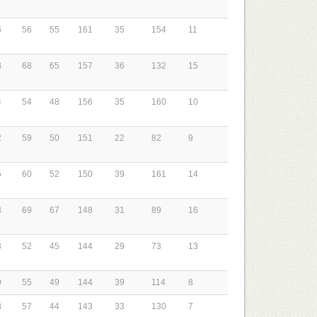
6
56
55
161
35
154
11
8
68
65
157
36
132
15
4
54
48
156
35
160
10
2
59
50
151
22
82
9
5
60
52
150
39
161
14
3
69
67
148
31
89
16
3
52
45
144
29
73
13
9
55
49
144
39
114
8
8
57
44
143
33
130
7