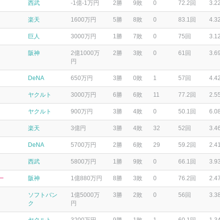
西武
-1億-1万円
2勝
9敗
0
72.2回
3.2
楽天
1600万円
5勝
8敗
0
83.1回
4.3
巨人
3000万円
1勝
7敗
0
75回
3.1
阪神
2億1000万
2勝
3敗
0
61回
3.6
円
DeNA
650万円
3勝
0敗
1
57回
4.4
ヤクルト
3000万円
6勝
6敗
11
77.2回
2.5
ヤクルト
900万円
3勝
4敗
0
50.1回
6.0
楽天
3億円
3勝
4敗
32
52回
3.4
DeNA
5700万円
2勝
6敗
29
59.2回
2.4
西武
5800万円
1勝
9敗
0
66.1回
3.9
ー
阪神
1億880万円
8勝
3敗
0
76.2回
2.4
ソフトバン
1億5000万
3勝
2敗
0
56回
3.3
ク
円