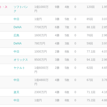
・Jr.
ソフトバン
1億1000万
9勝
4敗
0
120回
1.9
ク
円
中日
1億円
3勝
5敗
0
85回
3.0
DeNA
7700万円
6勝
7敗
0
88.1回
2.8
広島
1600万円
4勝
5敗
0
76回
2.9
DeNA
780万円
4勝
3敗
0
59回
3.9
中日
1000万円
2勝
8敗
0
77.1回
4.0
オリックス
9500万円
3勝
5敗
0
94.1回
2.9
ヤクルト
1億6000万
2勝
5敗
0
62回
4.6
円
中日
1億4800万
4勝
5敗
0
67回
3.7
円
楽天
2300万円
4勝
6敗
0
71.1回
4.1
中日
1億円
3勝
8敗
0
75.2回
4.8