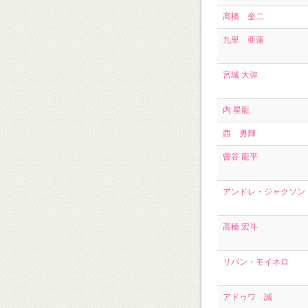
高橋 奎二
九里 亜蓮
宮城 大弥
内 星龍
西 勇輝
曽谷 龍平
アンドレ・ジャクソン
高橋 宏斗
リバン・モイネロ
アドゥワ 誠