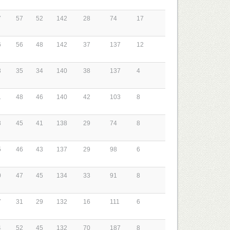
7
57
52
142
28
74
17
6
56
48
142
37
137
12
3
35
34
140
38
137
4
1
48
46
140
42
103
8
3
45
41
138
29
74
8
5
46
43
137
29
98
6
0
47
45
134
33
91
8
7
31
29
132
16
111
6
4
52
45
132
70
187
8