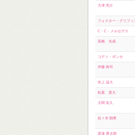
大津 亮介
フォスター・グリフィ
C・C・メルセデス
高橋 光成
コディ・ポンセ
伊藤 将司
井上 温大
松葉 貴大
大関 友久
佐々木 朗希
渡邉 勇太朗