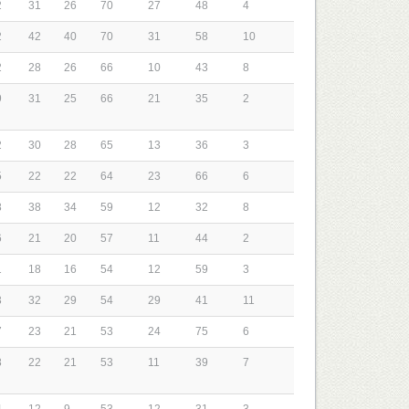
2
31
26
70
27
48
4
2
42
40
70
31
58
10
2
28
26
66
10
43
8
9
31
25
66
21
35
2
2
30
28
65
13
36
3
5
22
22
64
23
66
6
8
38
34
59
12
32
8
6
21
20
57
11
44
2
1
18
16
54
12
59
3
3
32
29
54
29
41
11
7
23
21
53
24
75
6
8
22
21
53
11
39
7