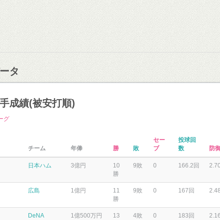
ータ
 選手成績(被安打順)
ーグ
セー
投球回
チーム
年俸
勝
敗
ブ
数
防
日本ハム
3億円
10
9敗
0
166.2回
2.7
勝
広島
1億円
11
9敗
0
167回
2.4
勝
DeNA
1億500万円
13
4敗
0
183回
2.1