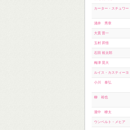
カーター・スチュワート
涌井 秀章
大貫 晋一
玉村 昇悟
石田 裕太郎
梅津 晃大
ルイス・カスティーヨ
小川 泰弘
柳 裕也
瀧中 瞭太
ウンベルト・メヒア