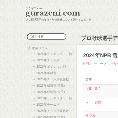
グラゼニ.com
gurazeni.com
プロ野球選手の年俸・年俸推移について調べてみました。
プロ野球選手デ
年俸リスト
2026年ランキング・一覧
2024年NPB
2026年チーム別
NPB
セリーグ
パリ
2026年ポジション別
2026年年齢別
2026年チーム別観客数
名前
2026年成績別(打撃)
加藤 貴之
2026年成績別(投手)
2025年ランキング・一覧
床田 寛樹
2025年チーム別
2025年チーム別観客数
東 克樹
2025年成績別(打撃)