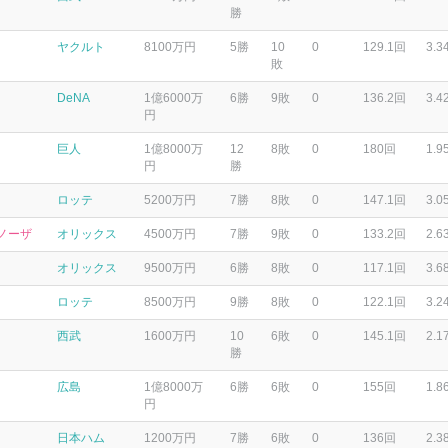
勝
ヤクルト
8100万円
5勝
10
0
129.1回
3.3
敗
DeNA
1億6000万
6勝
9敗
0
136.2回
3.4
円
巨人
1億8000万
12
8敗
0
180回
1.9
円
勝
ロッテ
5200万円
7勝
8敗
0
147.1回
3.0
ノーザ
オリックス
4500万円
7勝
9敗
0
133.2回
2.6
オリックス
9500万円
6勝
8敗
0
117.1回
3.6
ロッテ
8500万円
9勝
8敗
0
122.1回
3.2
西武
1600万円
10
6敗
0
145.1回
2.1
勝
広島
1億8000万
6勝
6敗
0
155回
1.8
円
日本ハム
1200万円
7勝
6敗
0
136回
2.3