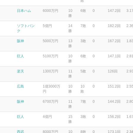
敗
日本ハム
6000万円
10
6敗
0
147.2回
3.1
勝
ソフトバン
5億円
14
7敗
0
182.2回
2.3
ク
勝
阪神
5000万円
13
3敗
0
167.2回
1.8
勝
巨人
5100万円
10
6敗
0
147.1回
2.8
勝
楽天
1300万円
11
5敗
0
126回
2.9
勝
広島
1億3000万
10
10
0
151.2回
2.5
円
勝
敗
阪神
6700万円
11
7敗
0
144.2回
2.8
勝
巨人
4億円
15
3敗
0
156.2回
1.6
勝
西武
8000万円
10
8敗
0
173.1回
2.3