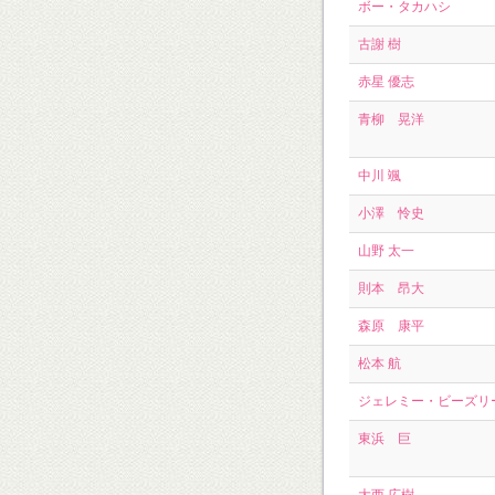
ボー・タカハシ
古謝 樹
赤星 優志
青柳 晃洋
中川 颯
小澤 怜史
山野 太一
則本 昂大
森原 康平
松本 航
ジェレミー・ビーズリ
東浜 巨