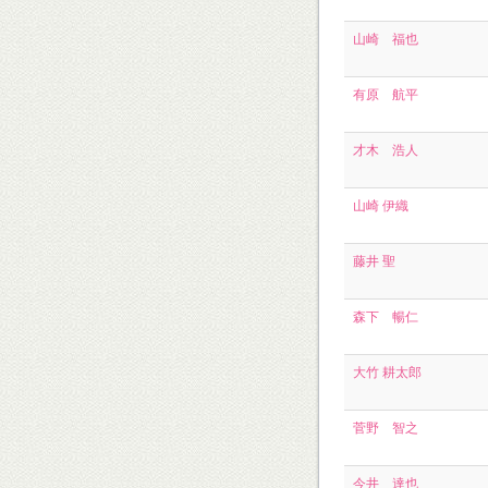
山崎 福也
有原 航平
才木 浩人
山崎 伊織
藤井 聖
森下 暢仁
大竹 耕太郎
菅野 智之
今井 達也