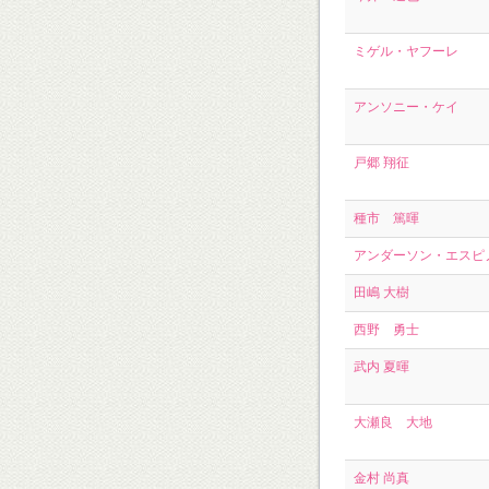
ミゲル・ヤフーレ
アンソニー・ケイ
戸郷 翔征
種市 篤暉
アンダーソン・エスピ
田嶋 大樹
西野 勇士
武内 夏暉
大瀬良 大地
金村 尚真