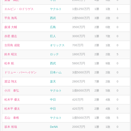
エルビン・ロドリゲス
ヤクルト
1億1250万円
1勝
1敗
1
平良 海馬
西武
2億5000万円
3勝
2敗
0
森浦 大輔
広島
3500万円
2勝
0敗
0
赤星 優志
巨人
3000万円
1勝
7敗
0
古田島 成龍
オリックス
700万円
2勝
1敗
0
鈴木 昭汰
ロッテ
1800万円
2勝
2敗
5
松本 航
西武
5800万円
1勝
9敗
0
ドリュー・バーヘイゲン
日本ハム
3億5000万円
2勝
2敗
0
渡辺 翔太
楽天
2800万円
7勝
2敗
0
小川 泰弘
ヤクルト
1億6000万円
2勝
5敗
0
松木平 優太
中日
420万円
2勝
4敗
0
松木平 優太
中日
420万円
2勝
4敗
0
石山 泰稚
ヤクルト
1億5000万円
1勝
0敗
5
坂本 裕哉
DeNA
2000万円
1勝
1敗
0