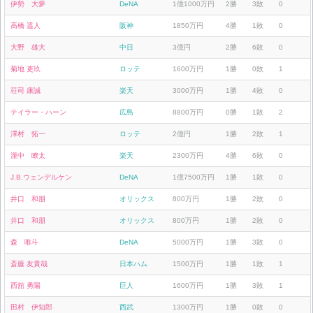
伊勢 大夢
DeNA
1億1000万円
2勝
3敗
0
高橋 遥人
阪神
1850万円
4勝
1敗
0
大野 雄大
中日
3億円
2勝
6敗
0
菊地 吏玖
ロッテ
1600万円
1勝
0敗
1
荘司 康誠
楽天
3000万円
1勝
4敗
0
テイラー・ハーン
広島
8800万円
0勝
1敗
2
澤村 拓一
ロッテ
2億円
1勝
2敗
1
瀧中 瞭太
楽天
2300万円
4勝
6敗
0
J.B.ウェンデルケン
DeNA
1億7500万円
1勝
1敗
0
井口 和朋
オリックス
800万円
1勝
2敗
0
井口 和朋
オリックス
800万円
1勝
2敗
0
森 唯斗
DeNA
5000万円
1勝
3敗
0
斎藤 友貴哉
日本ハム
1500万円
1勝
1敗
1
西舘 勇陽
巨人
1600万円
1勝
3敗
1
田村 伊知郎
西武
1300万円
1勝
0敗
0