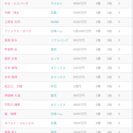
ホセ・エスパーダ
ヤクルト
9950万円
0勝
2敗
0
中崎 翔太
広島
5500万円
1勝
1敗
0
上茶谷 大河
DeNA
5100万円
2勝
2敗
0
アニュラス・ザバラ
日本ハム
1億1000万円
0勝
0敗
1
尾形 崇斗
ソフトバンク
900万円
2勝
0敗
0
甲斐野 央
西武
4000万円
0勝
2敗
0
西村 天裕
ロッテ
4000万円
0勝
0敗
0
才木 海翔
オリックス
240万円
0勝
2敗
0
才木 海翔
オリックス
500万円
0勝
2敗
0
祖父江 大輔
中日
1億円
0勝
0敗
0
津留崎 大成
楽天
860万円
1勝
1敗
0
宇田川 優希
オリックス
4800万円
0勝
2敗
0
堀 瑞輝
日本ハム
4200万円
0勝
0敗
0
ロベルト・コルニエル
広島
3660万円
0勝
0敗
0
與座 海人
西武
3000万円
1勝
4敗
0