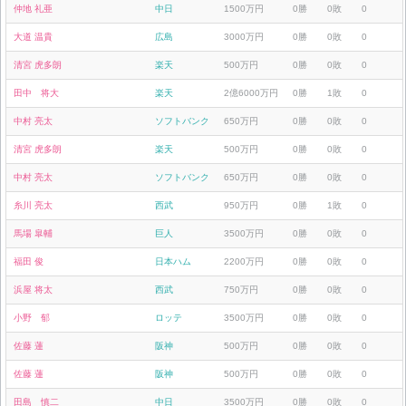
仲地 礼亜
中日
1500万円
0勝
0敗
0
大道 温貴
広島
3000万円
0勝
0敗
0
清宮 虎多朗
楽天
500万円
0勝
0敗
0
田中 将大
楽天
2億6000万円
0勝
1敗
0
中村 亮太
ソフトバンク
650万円
0勝
0敗
0
清宮 虎多朗
楽天
500万円
0勝
0敗
0
中村 亮太
ソフトバンク
650万円
0勝
0敗
0
糸川 亮太
西武
950万円
0勝
1敗
0
馬場 皐輔
巨人
3500万円
0勝
0敗
0
福田 俊
日本ハム
2200万円
0勝
0敗
0
浜屋 将太
西武
750万円
0勝
0敗
0
小野 郁
ロッテ
3500万円
0勝
0敗
0
佐藤 蓮
阪神
500万円
0勝
0敗
0
佐藤 蓮
阪神
500万円
0勝
0敗
0
田島 慎二
中日
3500万円
0勝
0敗
0