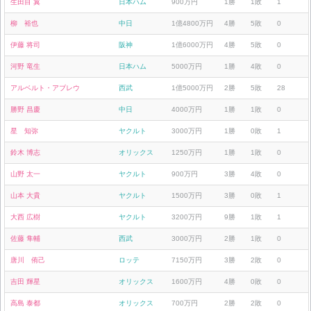
生田目 翼
日本ハム
900万円
1勝
1敗
1
柳 裕也
中日
1億4800万円
4勝
5敗
0
伊藤 将司
阪神
1億6000万円
4勝
5敗
0
河野 竜生
日本ハム
5000万円
1勝
4敗
0
アルベルト・アブレウ
西武
1億5000万円
2勝
5敗
28
勝野 昌慶
中日
4000万円
1勝
1敗
0
星 知弥
ヤクルト
3000万円
1勝
0敗
1
鈴木 博志
オリックス
1250万円
1勝
1敗
0
山野 太一
ヤクルト
900万円
3勝
4敗
0
山本 大貴
ヤクルト
1500万円
3勝
0敗
1
大西 広樹
ヤクルト
3200万円
9勝
1敗
1
佐藤 隼輔
西武
3000万円
2勝
1敗
0
唐川 侑己
ロッテ
7150万円
3勝
2敗
0
吉田 輝星
オリックス
1600万円
4勝
0敗
0
高島 泰都
オリックス
700万円
2勝
2敗
0