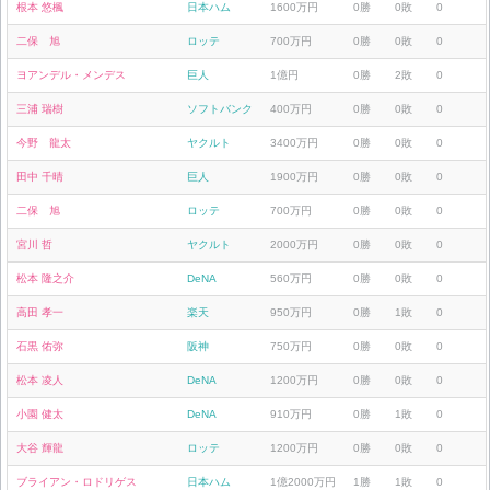
根本 悠楓
日本ハム
1600万円
0勝
0敗
0
二保 旭
ロッテ
700万円
0勝
0敗
0
ヨアンデル・メンデス
巨人
1億円
0勝
2敗
0
三浦 瑞樹
ソフトバンク
400万円
0勝
0敗
0
今野 龍太
ヤクルト
3400万円
0勝
0敗
0
田中 千晴
巨人
1900万円
0勝
0敗
0
二保 旭
ロッテ
700万円
0勝
0敗
0
宮川 哲
ヤクルト
2000万円
0勝
0敗
0
松本 隆之介
DeNA
560万円
0勝
0敗
0
高田 孝一
楽天
950万円
0勝
1敗
0
石黒 佑弥
阪神
750万円
0勝
0敗
0
松本 凌人
DeNA
1200万円
0勝
0敗
0
小園 健太
DeNA
910万円
0勝
1敗
0
大谷 輝龍
ロッテ
1200万円
0勝
0敗
0
ブライアン・ロドリゲス
日本ハム
1億2000万円
1勝
1敗
0