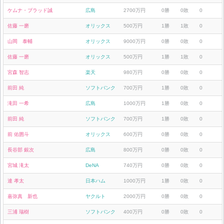
ケムナ・ブラッド誠
広島
2700万円
0勝
0敗
0
佐藤 一磨
オリックス
500万円
1勝
1敗
0
山岡 泰輔
オリックス
9000万円
0勝
0敗
0
佐藤 一磨
オリックス
500万円
1勝
1敗
0
宮森 智志
楽天
980万円
0勝
0敗
0
前田 純
ソフトバンク
700万円
1勝
0敗
0
滝田 一希
広島
1000万円
1勝
0敗
0
前田 純
ソフトバンク
700万円
1勝
0敗
0
前 佑囲斗
オリックス
600万円
0勝
0敗
0
長谷部 銀次
広島
800万円
0勝
0敗
0
宮城 滝太
DeNA
740万円
0勝
0敗
0
達 孝太
日本ハム
1000万円
1勝
0敗
0
嘉弥真 新也
ヤクルト
2000万円
0勝
0敗
0
三浦 瑞樹
ソフトバンク
400万円
0勝
0敗
0