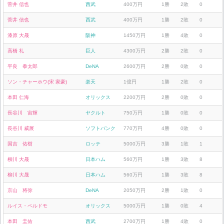
菅井 信也
西武
400万円
1勝
2敗
0
菅井 信也
西武
400万円
1勝
2敗
0
漆原 大晟
阪神
1450万円
1勝
4敗
0
高橋 礼
巨人
4300万円
2勝
2敗
0
平良 拳太郎
DeNA
2600万円
2勝
0敗
0
ソン・チャーホウ(宋 家豪)
楽天
1億円
1勝
2敗
0
本田 仁海
オリックス
2200万円
2勝
0敗
0
長谷川 宙輝
ヤクルト
750万円
1勝
0敗
0
長谷川 威展
ソフトバンク
770万円
4勝
0敗
0
国吉 佑樹
ロッテ
5000万円
3勝
1敗
1
柳川 大晟
日本ハム
560万円
1勝
3敗
8
柳川 大晟
日本ハム
560万円
1勝
3敗
8
京山 将弥
DeNA
2050万円
2勝
1敗
0
ルイス・ペルドモ
オリックス
5000万円
1勝
0敗
4
本田 圭佑
西武
2700万円
1勝
4敗
0