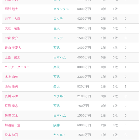
阿部 翔太
オリックス
6000万円
0勝
1敗
0
岩下 大輝
ロッテ
4200万円
2勝
0敗
0
大江 竜聖
巨人
2800万円
0勝
0敗
0
中森 俊介
ロッテ
1500万円
1勝
1敗
0
青山 美夏人
西武
1400万円
1勝
4敗
0
上原 健太
日本ハム
4000万円
0勝
5敗
0
ニック・ターリー
楽天
8000万円
0勝
1敗
1
水上 由伸
西武
3300万円
1勝
1敗
0
西垣 雅矢
楽天
820万円
1勝
2敗
1
奥川 恭伸
ヤクルト
2100万円
3勝
2敗
0
豆田 泰志
西武
750万円
0勝
1敗
0
矢澤 宏太
日本ハム
1500万円
1勝
2敗
0
加治屋 蓮
阪神
6000万円
2勝
0敗
0
松本 健吾
ヤクルト
1500万円
1勝
1敗
0