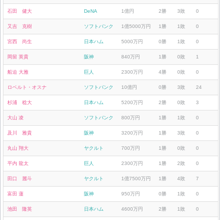
石田 健大
DeNA
1億円
2勝
3敗
0
又吉 克樹
ソフトバンク
1億5000万円
1勝
1敗
0
宮西 尚生
日本ハム
5000万円
0勝
1敗
0
岡留 英貴
阪神
840万円
1勝
0敗
1
船迫 大雅
巨人
2300万円
4勝
0敗
0
ロベルト・オスナ
ソフトバンク
10億円
0勝
3敗
24
杉浦 稔大
日本ハム
5200万円
2勝
0敗
3
大山 凌
ソフトバンク
800万円
1勝
1敗
0
及川 雅貴
阪神
3200万円
1勝
3敗
0
丸山 翔大
ヤクルト
700万円
1勝
0敗
0
平内 龍太
巨人
2300万円
1勝
2敗
0
田口 麗斗
ヤクルト
1億7500万円
1勝
4敗
7
富田 蓮
阪神
950万円
0勝
1敗
0
池田 隆英
日本ハム
4600万円
2勝
1敗
0