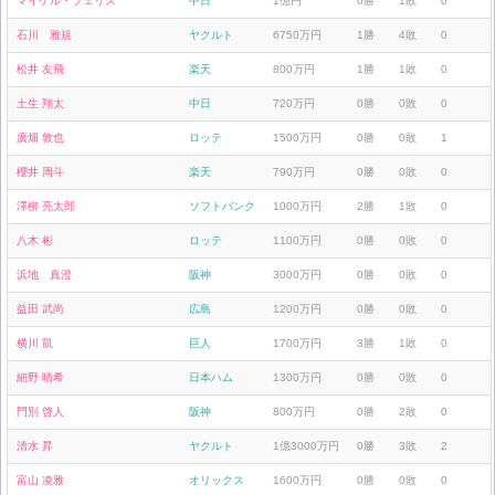
マイケル・フェリス
中日
1億円
0勝
1敗
0
石川 雅規
ヤクルト
6750万円
1勝
4敗
0
松井 友飛
楽天
800万円
1勝
1敗
0
土生 翔太
中日
720万円
0勝
0敗
0
廣畑 敦也
ロッテ
1500万円
0勝
0敗
1
櫻井 周斗
楽天
790万円
0勝
0敗
0
澤柳 亮太郎
ソフトバンク
1000万円
2勝
1敗
0
八木 彬
ロッテ
1100万円
0勝
0敗
0
浜地 真澄
阪神
3000万円
0勝
0敗
0
益田 武尚
広島
1200万円
0勝
0敗
0
横川 凱
巨人
1700万円
3勝
1敗
0
細野 晴希
日本ハム
1300万円
0勝
0敗
0
門別 啓人
阪神
800万円
0勝
2敗
0
清水 昇
ヤクルト
1億3000万円
0勝
3敗
2
富山 凌雅
オリックス
1600万円
0勝
0敗
0