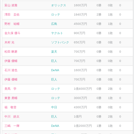
富山 凌雅
オリックス
1600万円
0勝
0敗
0
澤田 圭佑
ロッテ
1940万円
2勝
1敗
0
野村 祐輔
広島
4500万円
0勝
1敗
0
金久保 優斗
ヤクルト
900万円
0勝
1敗
0
木村 光
ソフトバンク
650万円
0勝
0敗
0
松田 啄磨
楽天
700万円
0勝
0敗
0
伊藤 優輔
巨人
700万円
0勝
0敗
0
石川 達也
DeNA
1600万円
0勝
0敗
0
伊藤 優輔
巨人
700万円
0勝
0敗
0
美馬 学
ロッテ
1億4000万円
0勝
2敗
0
東妻 勇輔
ロッテ
3000万円
0勝
1敗
0
福 敬登
中日
4300万円
0勝
0敗
0
中川 皓太
巨人
1億円
0勝
2敗
0
三嶋 一輝
DeNA
1億2000万円
1勝
1敗
0