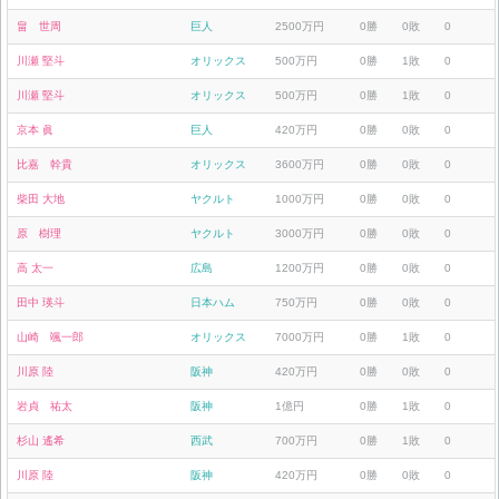
畠 世周
巨人
2500万円
0勝
0敗
0
川瀬 堅斗
オリックス
500万円
0勝
1敗
0
川瀬 堅斗
オリックス
500万円
0勝
1敗
0
京本 眞
巨人
420万円
0勝
0敗
0
比嘉 幹貴
オリックス
3600万円
0勝
0敗
0
柴田 大地
ヤクルト
1000万円
0勝
0敗
0
原 樹理
ヤクルト
3000万円
0勝
0敗
0
高 太一
広島
1200万円
0勝
0敗
0
田中 瑛斗
日本ハム
750万円
0勝
0敗
0
山崎 颯一郎
オリックス
7000万円
0勝
1敗
0
川原 陸
阪神
420万円
0勝
0敗
0
岩貞 祐太
阪神
1億円
0勝
1敗
0
杉山 遙希
西武
700万円
0勝
1敗
0
川原 陸
阪神
420万円
0勝
0敗
0