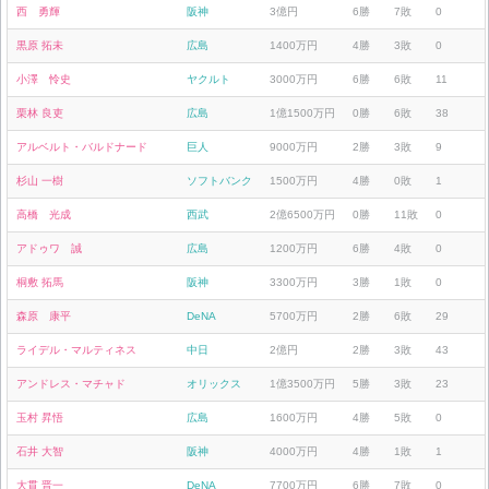
西 勇輝
阪神
3億円
6勝
7敗
0
黒原 拓未
広島
1400万円
4勝
3敗
0
小澤 怜史
ヤクルト
3000万円
6勝
6敗
11
栗林 良吏
広島
1億1500万円
0勝
6敗
38
アルベルト・バルドナード
巨人
9000万円
2勝
3敗
9
杉山 一樹
ソフトバンク
1500万円
4勝
0敗
1
高橋 光成
西武
2億6500万円
0勝
11敗
0
アドゥワ 誠
広島
1200万円
6勝
4敗
0
桐敷 拓馬
阪神
3300万円
3勝
1敗
0
森原 康平
DeNA
5700万円
2勝
6敗
29
ライデル・マルティネス
中日
2億円
2勝
3敗
43
アンドレス・マチャド
オリックス
1億3500万円
5勝
3敗
23
玉村 昇悟
広島
1600万円
4勝
5敗
0
石井 大智
阪神
4000万円
4勝
1敗
1
大貫 晋一
DeNA
7700万円
6勝
7敗
0