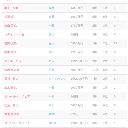
藤平 尚真
楽天
1450万円
0勝
1敗
1
古謝 樹
楽天
1600万円
5勝
8敗
0
松山 晋也
中日
1750万円
2勝
3敗
0
コディ・ポンセ
楽天
1億円
3勝
6敗
0
翁田 大勢
巨人
5600万円
1勝
2敗
29
橋本 侑樹
中日
1200万円
3勝
1敗
0
カイル・ケラー
巨人
1億2000万円
2勝
2敗
1
島内 颯太郎
広島
7000万円
11勝
6敗
0
石川 柊太
ソフトバンク
1億2000万円
7勝
2敗
0
清水 達也
中日
5000万円
3勝
1敗
1
ウンベルト・メヒア
中日
1億円
3勝
8敗
0
松葉 貴大
中日
5000万円
5勝
6敗
0
渡邉 勇太朗
西武
820万円
3勝
4敗
0
ローワン・ウィック
DeNA
1億6000万円
5勝
1敗
1