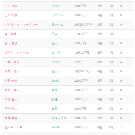
中川 虎大
DeNA
760万円
1勝
3敗
0
山本 拓実
日本ハム
2000万円
6勝
0敗
0
パトリック・マーフィー
日本ハム
1億2000万円
1勝
2敗
0
泉 圭輔
巨人
2700万円
2勝
0敗
1
堀田 賢慎
巨人
630万円
3勝
3敗
0
ダラス・カイケル
ロッテ
-1億-1万円
2勝
4敗
0
山崎 康晃
DeNA
3億円
3勝
5敗
4
高梨 雄平
巨人
1億2000万円
4勝
3敗
0
吉野 光樹
DeNA
1200万円
3勝
2敗
0
酒居 知史
楽天
5600万円
2勝
2敗
0
高橋 遥人
阪神
1850万円
4勝
1敗
0
弓削 隼人
楽天
980万円
2勝
0敗
0
齋藤 響介
オリックス
600万円
2勝
3敗
0
佐々木 千隼
DeNA
3000万円
0勝
1敗
1