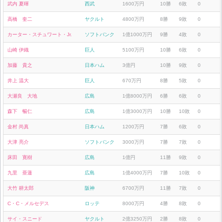
武内 夏暉
西武
1600万円
10勝
6敗
0
高橋 奎二
ヤクルト
4800万円
8勝
9敗
0
カーター・スチュワート・Jr.
ソフトバンク
1億1000万円
9勝
4敗
0
山崎 伊織
巨人
5100万円
10勝
6敗
0
加藤 貴之
日本ハム
3億円
10勝
9敗
0
井上 温大
巨人
670万円
8勝
5敗
0
大瀬良 大地
広島
1億8000万円
6勝
6敗
0
森下 暢仁
広島
1億3000万円
10勝
10敗
0
金村 尚真
日本ハム
1200万円
7勝
6敗
0
大津 亮介
ソフトバンク
3000万円
7勝
7敗
0
床田 寛樹
広島
1億円
11勝
9敗
0
九里 亜蓮
広島
1億4000万円
7勝
10敗
0
大竹 耕太郎
阪神
6700万円
11勝
7敗
0
C・C・メルセデス
ロッテ
8000万円
4勝
8敗
0
サイ・スニード
ヤクルト
2億3250万円
2勝
8敗
0