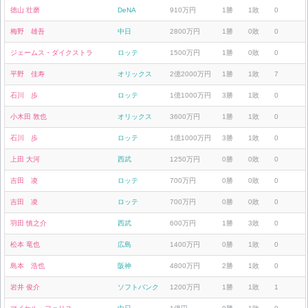
徳山 壮磨
DeNA
910万円
1勝
1敗
0
梅野 雄吾
中日
2800万円
1勝
0敗
0
ジェームス・ダイクストラ
ロッテ
1500万円
1勝
0敗
0
平野 佳寿
オリックス
2億2000万円
1勝
1敗
7
石川 歩
ロッテ
1億1000万円
3勝
1敗
0
小木田 敦也
オリックス
3600万円
1勝
1敗
0
石川 歩
ロッテ
1億1000万円
3勝
1敗
0
上田 大河
西武
1250万円
0勝
0敗
0
吉田 凌
ロッテ
700万円
0勝
0敗
0
吉田 凌
ロッテ
700万円
0勝
0敗
0
羽田 慎之介
西武
600万円
1勝
3敗
0
松本 竜也
広島
1400万円
0勝
1敗
0
島本 浩也
阪神
4800万円
2勝
1敗
0
岩井 俊介
ソフトバンク
1200万円
1勝
1敗
1