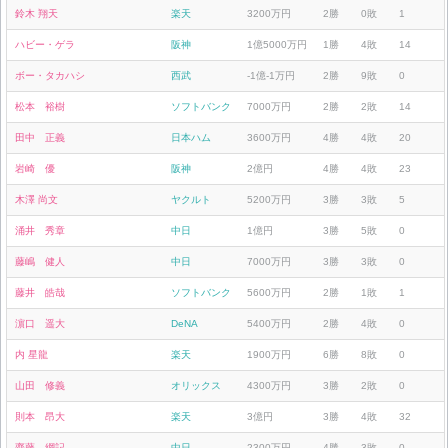
鈴木 翔天
楽天
3200万円
2勝
0敗
1
ハビー・ゲラ
阪神
1億5000万円
1勝
4敗
14
ボー・タカハシ
西武
-1億-1万円
2勝
9敗
0
松本 裕樹
ソフトバンク
7000万円
2勝
2敗
14
田中 正義
日本ハム
3600万円
4勝
4敗
20
岩崎 優
阪神
2億円
4勝
4敗
23
木澤 尚文
ヤクルト
5200万円
3勝
3敗
5
涌井 秀章
中日
1億円
3勝
5敗
0
藤嶋 健人
中日
7000万円
3勝
3敗
0
藤井 皓哉
ソフトバンク
5600万円
2勝
1敗
1
濵口 遥大
DeNA
5400万円
2勝
4敗
0
内 星龍
楽天
1900万円
6勝
8敗
0
山田 修義
オリックス
4300万円
3勝
2敗
0
則本 昂大
楽天
3億円
3勝
4敗
32
齋藤 綱記
中日
2300万円
4勝
3敗
0