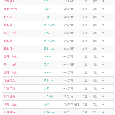
又木 鉄平
巨人
1000万円
0勝
1敗
0
常廣 羽也斗
広島
1600万円
1勝
0敗
0
根尾 昂
中日
1600万円
0勝
1敗
0
椋木 蓮
オリックス
1400万円
1勝
1敗
0
今村 信貴
巨人
4200万円
0勝
0敗
0
椋木 蓮
オリックス
1400万円
1勝
1敗
0
鈴木 健矢
日本ハム
3000万円
1勝
2敗
0
堀岡 隼人
DeNA
670万円
0勝
0敗
0
平井 克典
西武
9000万円
0勝
0敗
0
堀岡 隼人
DeNA
670万円
0勝
0敗
0
北浦 竜次
日本ハム
850万円
2勝
1敗
0
伊藤 茉央
楽天
900万円
0勝
0敗
0
阪口 皓亮
ヤクルト
850万円
0勝
1敗
0
増田 達至
西武
2億4000万円
0勝
2敗
0
松浦 慶斗
日本ハム
540万円
0勝
0敗
0