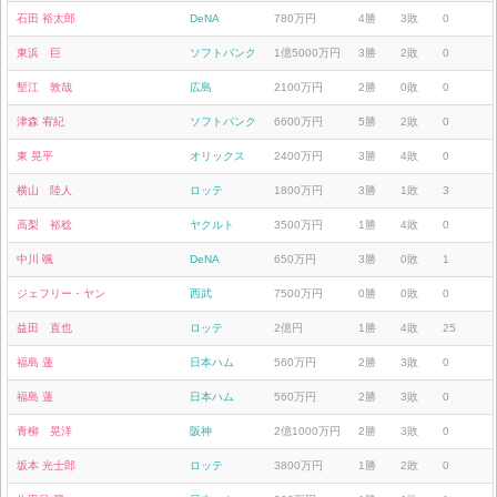
石田 裕太郎
DeNA
780万円
4勝
3敗
0
東浜 巨
ソフトバンク
1億5000万円
3勝
2敗
0
塹江 敦哉
広島
2100万円
2勝
0敗
0
津森 宥紀
ソフトバンク
6600万円
5勝
2敗
0
東 晃平
オリックス
2400万円
3勝
4敗
0
横山 陸人
ロッテ
1800万円
3勝
1敗
3
高梨 裕稔
ヤクルト
3500万円
1勝
4敗
0
中川 颯
DeNA
650万円
3勝
0敗
1
ジェフリー・ヤン
西武
7500万円
0勝
0敗
0
益田 直也
ロッテ
2億円
1勝
4敗
25
福島 蓮
日本ハム
560万円
2勝
3敗
0
福島 蓮
日本ハム
560万円
2勝
3敗
0
青柳 晃洋
阪神
2億1000万円
2勝
3敗
0
坂本 光士郎
ロッテ
3800万円
1勝
2敗
0