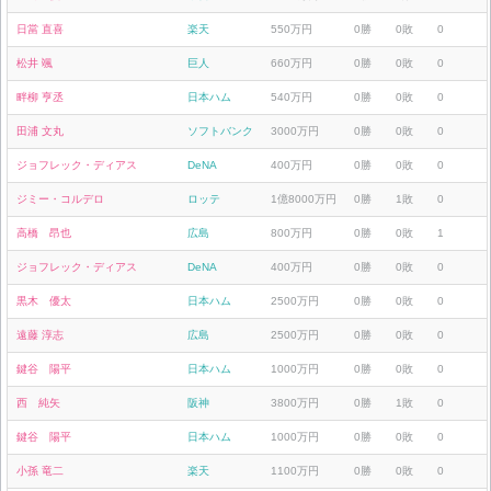
日當 直喜
楽天
550万円
0勝
0敗
0
松井 颯
巨人
660万円
0勝
0敗
0
畔柳 亨丞
日本ハム
540万円
0勝
0敗
0
田浦 文丸
ソフトバンク
3000万円
0勝
0敗
0
ジョフレック・ディアス
DeNA
400万円
0勝
0敗
0
ジミー・コルデロ
ロッテ
1億8000万円
0勝
1敗
0
高橋 昂也
広島
800万円
0勝
0敗
1
ジョフレック・ディアス
DeNA
400万円
0勝
0敗
0
黒木 優太
日本ハム
2500万円
0勝
0敗
0
遠藤 淳志
広島
2500万円
0勝
0敗
0
鍵谷 陽平
日本ハム
1000万円
0勝
0敗
0
西 純矢
阪神
3800万円
0勝
1敗
0
鍵谷 陽平
日本ハム
1000万円
0勝
0敗
0
小孫 竜二
楽天
1100万円
0勝
0敗
0