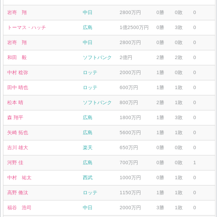
岩嵜 翔
中日
2800万円
0勝
0敗
0
トーマス・ハッチ
広島
1億2500万円
0勝
3敗
0
岩嵜 翔
中日
2800万円
0勝
0敗
0
和田 毅
ソフトバンク
2億円
2勝
2敗
0
中村 稔弥
ロッテ
2000万円
1勝
0敗
0
田中 晴也
ロッテ
600万円
1勝
1敗
0
松本 晴
ソフトバンク
800万円
2勝
1敗
0
森 翔平
広島
1800万円
1勝
3敗
0
矢崎 拓也
広島
5600万円
1勝
1敗
0
吉川 雄大
楽天
650万円
0勝
0敗
0
河野 佳
広島
700万円
0勝
0敗
1
中村 祐太
西武
1000万円
0勝
1敗
0
高野 脩汰
ロッテ
1150万円
1勝
1敗
0
福谷 浩司
中日
2000万円
3勝
1敗
0