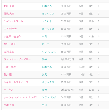
北山 亘基
日本ハム
3300万円
5勝
1敗
0
田嶋 大樹
オリックス
9500万円
6勝
8敗
0
ミゲル・ヤフーレ
ヤクルト
8100万円
5勝
10敗
0
山下 舜平大
オリックス
4000万円
3勝
6敗
0
小笠原 慎之介
中日
9300万円
5勝
11敗
0
西野 勇士
ロッテ
8500万円
9勝
8敗
0
大関 友久
ソフトバンク
5500万円
8勝
4敗
0
ジェレミー・ビーズリー
阪神
1億880万円
8勝
3敗
0
山崎 福也
日本ハム
6000万円
10勝
6敗
0
藤井 聖
楽天
1300万円
11勝
5敗
0
ルイス・カスティーヨ
オリックス
9500万円
3勝
5敗
0
岸 孝之
楽天
2億1000万円
6勝
11敗
0
ダーウィンゾン・ヘルナンデス
ソフトバンク
6400万円
3勝
3敗
3
梅津 晃大
中日
1000万円
2勝
8敗
0