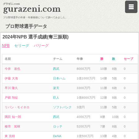
グラゼニ.com
gurazeni.com
プロ野球選手の年俸・年俸推移について調べてみました。
プロ野球選手データ
2024年NPB 選手成績(奪三振順)
NPB
セリーグ
パリーグ
名前
チーム
年俸
勝
敗
セーブ
今井 達也
西武
8000万円
10勝
8敗
0
伊藤 大海
日本ハム
1億1000万円
14勝
5敗
0
早川 隆久
楽天
3300万円
11勝
6敗
0
戸郷 翔征
巨人
1億8000万円
12勝
8敗
0
リバン・モイネロ
ソフトバンク
3億円
11勝
5敗
0
隅田 知一郎
西武
4000万円
9勝
10敗
0
種市 篤暉
ロッテ
5200万円
7勝
8敗
0
東 克樹
DeNA
1億500万円
13勝
4敗
0