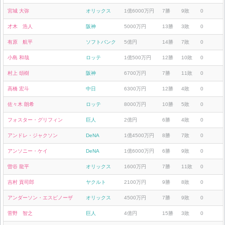
宮城 大弥
オリックス
1億6000万円
7勝
9敗
0
才木 浩人
阪神
5000万円
13勝
3敗
0
有原 航平
ソフトバンク
5億円
14勝
7敗
0
小島 和哉
ロッテ
1億500万円
12勝
10敗
0
村上 頌樹
阪神
6700万円
7勝
11敗
0
高橋 宏斗
中日
6300万円
12勝
4敗
0
佐々木 朗希
ロッテ
8000万円
10勝
5敗
0
フォスター・グリフィン
巨人
2億円
6勝
4敗
0
アンドレ・ジャクソン
DeNA
1億4500万円
8勝
7敗
0
アンソニー・ケイ
DeNA
1億6000万円
6勝
9敗
0
曽谷 龍平
オリックス
1600万円
7勝
11敗
0
吉村 貢司郎
ヤクルト
2100万円
9勝
8敗
0
アンダーソン・エスピノーザ
オリックス
4500万円
7勝
9敗
0
菅野 智之
巨人
4億円
15勝
3敗
0