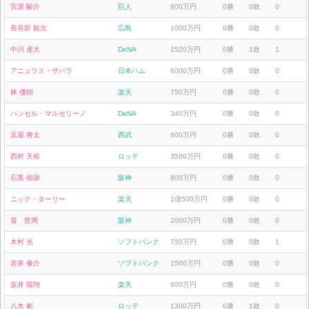
宮原 駿介
巨人
800万円
0勝
0敗
0
長谷部 銀次
広島
1000万円
0勝
0敗
0
中川 虎大
DeNA
1520万円
0勝
1敗
1
アニュラス・ザバラ
日本ハム
6000万円
0勝
0敗
0
林 優樹
楽天
750万円
0勝
0敗
0
ハンセル・マルセリーノ
DeNA
340万円
0勝
0敗
0
浜屋 将太
西武
600万円
0勝
0敗
0
西村 天裕
ロッテ
3500万円
0勝
0敗
0
石黒 佑弥
阪神
800万円
0勝
0敗
0
ニック・ターリー
楽天
1億500万円
0勝
0敗
0
畠 世周
阪神
2000万円
0勝
0敗
0
木村 光
ソフトバンク
750万円
0勝
0敗
1
岩井 俊介
ソフトバンク
1500万円
0勝
0敗
0
坂井 陽翔
楽天
600万円
0勝
0敗
0
八木 彬
ロッテ
1300万円
0勝
1敗
0