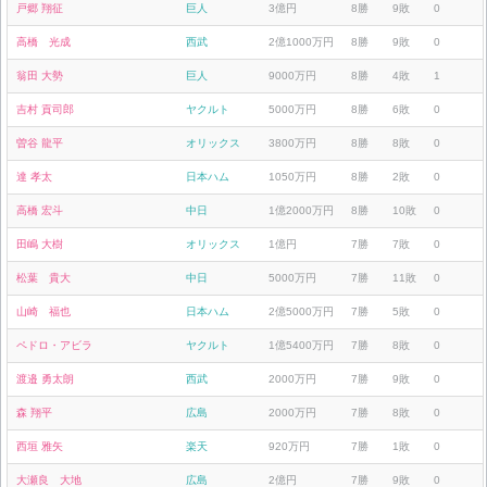
戸郷 翔征
巨人
3億円
8勝
9敗
0
高橋 光成
西武
2億1000万円
8勝
9敗
0
翁田 大勢
巨人
9000万円
8勝
4敗
1
吉村 貢司郎
ヤクルト
5000万円
8勝
6敗
0
曽谷 龍平
オリックス
3800万円
8勝
8敗
0
達 孝太
日本ハム
1050万円
8勝
2敗
0
高橋 宏斗
中日
1億2000万円
8勝
10敗
0
田嶋 大樹
オリックス
1億円
7勝
7敗
0
松葉 貴大
中日
5000万円
7勝
11敗
0
山崎 福也
日本ハム
2億5000万円
7勝
5敗
0
ペドロ・アビラ
ヤクルト
1億5400万円
7勝
8敗
0
渡邉 勇太朗
西武
2000万円
7勝
9敗
0
森 翔平
広島
2000万円
7勝
8敗
0
西垣 雅矢
楽天
920万円
7勝
1敗
0
大瀬良 大地
広島
2億円
7勝
9敗
0