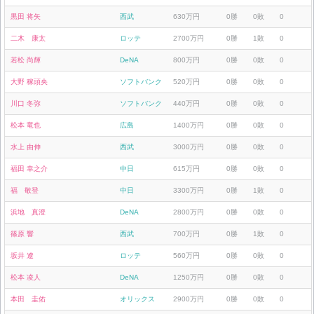
黒田 将矢
西武
630万円
0勝
0敗
0
二木 康太
ロッテ
2700万円
0勝
1敗
0
若松 尚輝
DeNA
800万円
0勝
0敗
0
大野 稼頭央
ソフトバンク
520万円
0勝
0敗
0
川口 冬弥
ソフトバンク
440万円
0勝
0敗
0
松本 竜也
広島
1400万円
0勝
0敗
0
水上 由伸
西武
3000万円
0勝
0敗
0
福田 幸之介
中日
615万円
0勝
0敗
0
福 敬登
中日
3300万円
0勝
1敗
0
浜地 真澄
DeNA
2800万円
0勝
0敗
0
篠原 響
西武
700万円
0勝
1敗
0
坂井 遼
ロッテ
560万円
0勝
0敗
0
松本 凌人
DeNA
1250万円
0勝
0敗
0
本田 圭佑
オリックス
2900万円
0勝
0敗
0