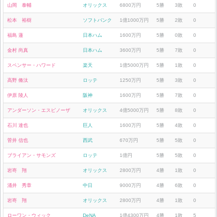
山岡 泰輔
オリックス
6800万円
5勝
3敗
0
松本 裕樹
ソフトバンク
1億1000万円
5勝
2敗
0
福島 蓮
日本ハム
1600万円
5勝
0敗
0
金村 尚真
日本ハム
3600万円
5勝
7敗
0
スペンサー・ハワード
楽天
1億5000万円
5勝
1敗
0
高野 脩汰
ロッテ
1250万円
5勝
3敗
0
伊原 陵人
阪神
1600万円
5勝
7敗
0
アンダーソン・エスピノーザ
オリックス
4億5000万円
5勝
8敗
0
石川 達也
巨人
1600万円
5勝
4敗
0
菅井 信也
西武
670万円
5勝
5敗
0
ブライアン・サモンズ
ロッテ
1億円
5勝
5敗
0
岩嵜 翔
オリックス
2800万円
4勝
1敗
0
涌井 秀章
中日
9000万円
4勝
6敗
0
岩嵜 翔
オリックス
2800万円
4勝
1敗
0
ローワン・ウィック
DeNA
1億4300万円
4勝
1敗
5