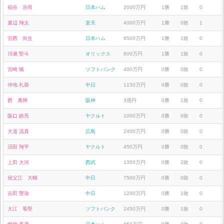
福谷 浩司
日本ハム
2000万円
1勝
1敗
0
渡辺 翔太
楽天
4000万円
1勝
0敗
1
宮西 尚生
日本ハム
6500万円
1勝
1敗
0
川瀬 堅斗
オリックス
800万円
1勝
1敗
0
宮崎 颯
ソフトバンク
400万円
0勝
0敗
0
仲地 礼亜
中日
1150万円
0勝
0敗
0
西 勇輝
阪神
3億円
0勝
1敗
0
阪口 皓亮
ヤクルト
1000万円
0勝
0敗
0
大道 温貴
広島
2400万円
0勝
0敗
0
沼田 翔平
ヤクルト
450万円
0勝
0敗
0
上田 大河
西武
1350万円
0勝
2敗
0
祖父江 大輔
中日
7500万円
0勝
0敗
0
吉田 聖弥
中日
1200万円
0勝
1敗
0
大江 竜聖
ソフトバンク
2450万円
0勝
1敗
0