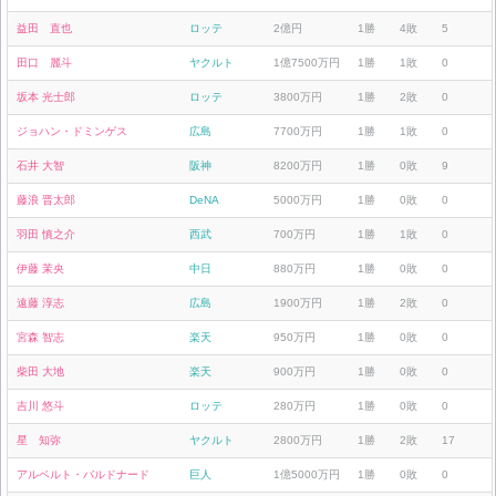
益田 直也
ロッテ
2億円
1勝
4敗
5
田口 麗斗
ヤクルト
1億7500万円
1勝
1敗
0
坂本 光士郎
ロッテ
3800万円
1勝
2敗
0
ジョハン・ドミンゲス
広島
7700万円
1勝
1敗
0
石井 大智
阪神
8200万円
1勝
0敗
9
藤浪 晋太郎
DeNA
5000万円
1勝
0敗
0
羽田 慎之介
西武
700万円
1勝
1敗
0
伊藤 茉央
中日
880万円
1勝
0敗
0
遠藤 淳志
広島
1900万円
1勝
2敗
0
宮森 智志
楽天
950万円
1勝
0敗
0
柴田 大地
楽天
900万円
1勝
0敗
0
吉川 悠斗
ロッテ
280万円
1勝
0敗
0
星 知弥
ヤクルト
2800万円
1勝
2敗
17
アルベルト・バルドナード
巨人
1億5000万円
1勝
0敗
0