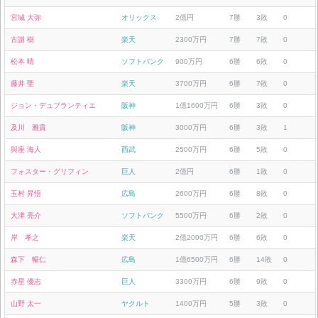
宮城 大弥
オリックス
2億円
7勝
3敗
0
古謝 樹
楽天
2300万円
7勝
7敗
0
松本 晴
ソフトバンク
900万円
6勝
6敗
0
藤井 聖
楽天
3700万円
6勝
7敗
0
ジョン・デュプランティエ
阪神
1億1600万円
6勝
3敗
0
及川 雅貴
阪神
3000万円
6勝
3敗
1
與座 海人
西武
2500万円
6勝
5敗
0
フォスター・グリフィン
巨人
2億円
6勝
1敗
0
玉村 昇悟
広島
2600万円
6勝
8敗
0
大津 亮介
ソフトバンク
5500万円
6勝
2敗
0
岸 孝之
楽天
2億2000万円
6勝
6敗
0
森下 暢仁
広島
1億6500万円
6勝
14敗
0
赤星 優志
巨人
3300万円
6勝
9敗
0
山野 太一
ヤクルト
1400万円
5勝
3敗
0