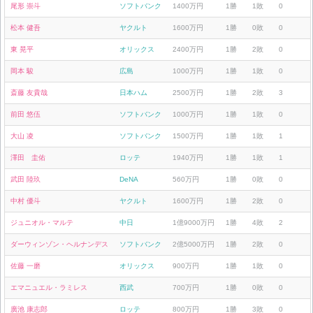
尾形 崇斗
ソフトバンク
1400万円
1勝
1敗
0
松本 健吾
ヤクルト
1600万円
1勝
0敗
0
東 晃平
オリックス
2400万円
1勝
2敗
0
岡本 駿
広島
1000万円
1勝
1敗
0
斎藤 友貴哉
日本ハム
2500万円
1勝
2敗
3
前田 悠伍
ソフトバンク
1000万円
1勝
1敗
0
大山 凌
ソフトバンク
1500万円
1勝
1敗
1
澤田 圭佑
ロッテ
1940万円
1勝
1敗
1
武田 陸玖
DeNA
560万円
1勝
0敗
0
中村 優斗
ヤクルト
1600万円
1勝
2敗
0
ジュニオル・マルテ
中日
1億9000万円
1勝
4敗
2
ダーウィンゾン・ヘルナンデス
ソフトバンク
2億5000万円
1勝
2敗
0
佐藤 一磨
オリックス
900万円
1勝
1敗
0
エマニュエル・ラミレス
西武
700万円
1勝
0敗
0
廣池 康志郎
ロッテ
800万円
1勝
3敗
0