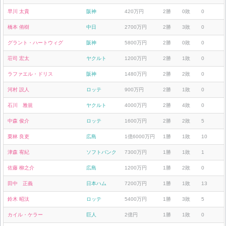
早川 太貴
阪神
420万円
2勝
0敗
0
橋本 侑樹
中日
2700万円
2勝
3敗
0
グラント・ハートウィグ
阪神
5800万円
2勝
0敗
0
荘司 宏太
ヤクルト
1200万円
2勝
1敗
0
ラファエル・ドリス
阪神
1480万円
2勝
2敗
0
河村 説人
ロッテ
900万円
2勝
1敗
0
石川 雅規
ヤクルト
4000万円
2勝
4敗
0
中森 俊介
ロッテ
1600万円
2勝
2敗
5
栗林 良吏
広島
1億6000万円
1勝
1敗
10
津森 宥紀
ソフトバンク
7300万円
1勝
1敗
1
佐藤 柳之介
広島
1200万円
1勝
2敗
0
田中 正義
日本ハム
7200万円
1勝
1敗
13
鈴木 昭汰
ロッテ
5400万円
1勝
3敗
5
カイル・ケラー
巨人
2億円
1勝
1敗
0