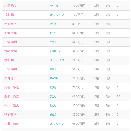
木澤 尚文
ヤクルト
7000万円
2勝
1敗
0
横山 楓
オリックス
700万円
2勝
0敗
0
門別 啓人
阪神
870万円
2勝
3敗
0
船迫 大雅
巨人
5600万円
2勝
3敗
0
三浦 瑞樹
中日
500万円
2勝
3敗
0
古林 睿煬
日本ハム
6000万円
2勝
2敗
0
横山 楓
オリックス
700万円
2勝
0敗
0
三浦 瑞樹
中日
500万円
2勝
3敗
0
大貫 晋一
DeNA
7200万円
2勝
6敗
0
高橋 昂也
広島
700万円
2勝
1敗
0
藤平 尚真
楽天
4000万円
2勝
2敗
12
中川 皓太
巨人
8500万円
2勝
4敗
0
甲斐野 央
西武
3500万円
2勝
3敗
0
山田 修義
オリックス
6600万円
2勝
2敗
0