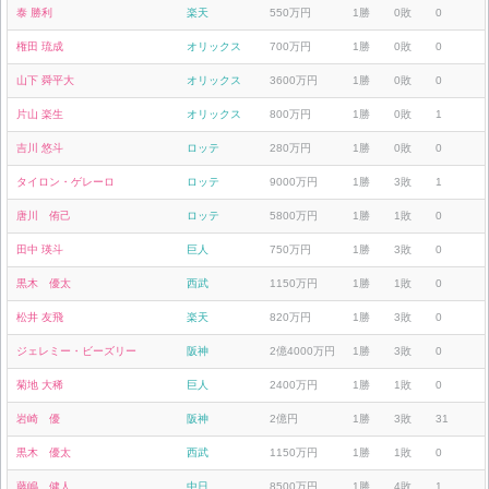
泰 勝利
楽天
550万円
1勝
0敗
0
権田 琉成
オリックス
700万円
1勝
0敗
0
山下 舜平大
オリックス
3600万円
1勝
0敗
0
片山 楽生
オリックス
800万円
1勝
0敗
1
吉川 悠斗
ロッテ
280万円
1勝
0敗
0
タイロン・ゲレーロ
ロッテ
9000万円
1勝
3敗
1
唐川 侑己
ロッテ
5800万円
1勝
1敗
0
田中 瑛斗
巨人
750万円
1勝
3敗
0
黒木 優太
西武
1150万円
1勝
1敗
0
松井 友飛
楽天
820万円
1勝
3敗
0
ジェレミー・ビーズリー
阪神
2億4000万円
1勝
3敗
0
菊地 大稀
巨人
2400万円
1勝
1敗
0
岩崎 優
阪神
2億円
1勝
3敗
31
黒木 優太
西武
1150万円
1勝
1敗
0
藤嶋 健人
中日
8500万円
1勝
4敗
1