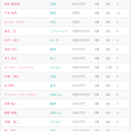
島内 颯太郎
広島
8800万円
4勝
2敗
1
平良 海馬
西武
2億円
4勝
2敗
31
カイル・マラー
中日
1億円
4勝
9敗
0
東浜 巨
ソフトバンク
1億5000万円
4勝
2敗
0
石川 柊太
ロッテ
1億2000万円
4勝
7敗
0
湯浅 京己
阪神
3700万円
4勝
4敗
0
井上 温大
巨人
3400万円
4勝
8敗
0
ピーター・ランバート
ヤクルト
2億4000万円
3勝
11敗
0
中崎 翔太
広島
5200万円
3勝
2敗
0
内 星龍
楽天
3100万円
3勝
5敗
1
ドリュー・バーヘイゲン
日本ハム
3億5000万円
3勝
3敗
0
高橋 遥人
阪神
2500万円
3勝
1敗
0
細野 晴希
日本ハム
1300万円
3勝
1敗
0
高橋 奎二
ヤクルト
5800万円
3勝
2敗
0
柳 裕也
中日
1億1000万円
3勝
5敗
0