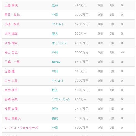
工藤 泰成
阪神
420万円
0勝
2敗
0
岡田 俊哉
中日
1000万円
0勝
1敗
0
小澤 怜史
ヤクルト
5200万円
0勝
5敗
0
大内 誠弥
楽天
500万円
0勝
0敗
0
阿部 翔太
オリックス
4800万円
0勝
0敗
0
松山 晋也
中日
5000万円
0勝
1敗
46
三嶋 一輝
DeNA
6500万円
0勝
0敗
0
近藤 廉
中日
510万円
0勝
0敗
0
山本 大貴
ヤクルト
3000万円
0勝
0敗
0
又木 鉄平
巨人
1000万円
0勝
1敗
0
岩崎 峻典
ソフトバンク
800万円
0勝
0敗
0
漆原 大晟
阪神
2500万円
0勝
0敗
0
青山 美夏人
西武
1550万円
0勝
0敗
0
ナッシュ・ウォルターズ
中日
6000万円
0勝
0敗
0