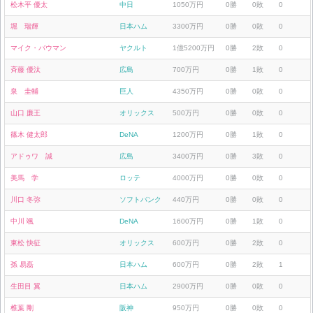
松木平 優太
中日
1050万円
0勝
0敗
0
堀 瑞輝
日本ハム
3300万円
0勝
0敗
0
マイク・バウマン
ヤクルト
1億5200万円
0勝
2敗
0
斉藤 優汰
広島
700万円
0勝
1敗
0
泉 圭輔
巨人
4350万円
0勝
0敗
0
山口 廉王
オリックス
500万円
0勝
0敗
0
篠木 健太郎
DeNA
1200万円
0勝
1敗
0
アドゥワ 誠
広島
3400万円
0勝
3敗
0
美馬 学
ロッテ
4000万円
0勝
0敗
0
川口 冬弥
ソフトバンク
440万円
0勝
0敗
0
中川 颯
DeNA
1600万円
0勝
1敗
0
東松 快征
オリックス
600万円
0勝
2敗
0
孫 易磊
日本ハム
600万円
0勝
2敗
1
生田目 翼
日本ハム
2900万円
0勝
0敗
0
椎葉 剛
阪神
950万円
0勝
0敗
0