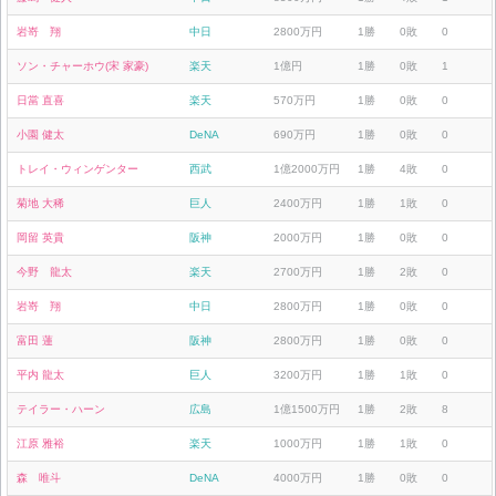
岩嵜 翔
中日
2800万円
1勝
0敗
0
ソン・チャーホウ(宋 家豪)
楽天
1億円
1勝
0敗
1
日當 直喜
楽天
570万円
1勝
0敗
0
小園 健太
DeNA
690万円
1勝
0敗
0
トレイ・ウィンゲンター
西武
1億2000万円
1勝
4敗
0
菊地 大稀
巨人
2400万円
1勝
1敗
0
岡留 英貴
阪神
2000万円
1勝
0敗
0
今野 龍太
楽天
2700万円
1勝
2敗
0
岩嵜 翔
中日
2800万円
1勝
0敗
0
富田 蓮
阪神
2800万円
1勝
0敗
0
平内 龍太
巨人
3200万円
1勝
1敗
0
テイラー・ハーン
広島
1億1500万円
1勝
2敗
8
江原 雅裕
楽天
1000万円
1勝
1敗
0
森 唯斗
DeNA
4000万円
1勝
0敗
0