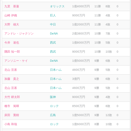
九里 亜蓮
オリックス
1億4000万円
11勝
8敗
0
山崎 伊織
巨人
9000万円
11勝
4敗
0
大野 雄大
中日
1億2000万円
11勝
4敗
0
アンドレ・ジャクソン
DeNA
2億3800万円
10勝
7敗
0
今井 達也
西武
1億8000万円
10勝
5敗
0
隅田 知一郎
西武
9000万円
10勝
10敗
0
アンソニー・ケイ
DeNA
1億5000万円
9勝
6敗
0
北山 亘基
日本ハム
4600万円
9勝
5敗
0
加藤 貴之
日本ハム
3億円
9勝
6敗
0
北山 亘基
日本ハム
4600万円
9勝
5敗
0
大竹 耕太郎
阪神
9000万円
9勝
4敗
0
種市 篤暉
ロッテ
8500万円
9勝
8敗
0
床田 寛樹
広島
1億5000万円
9勝
12敗
0
小島 和哉
ロッテ
1億6000万円
8勝
10敗
0