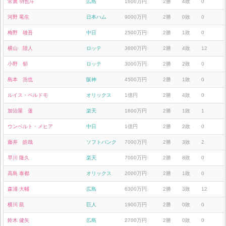
常廣 羽也斗
広島
1600万円
2勝
4敗
0
河野 竜生
日本ハム
9000万円
2勝
0敗
0
梅野 雄吾
中日
2500万円
2勝
1敗
0
横山 陸人
ロッテ
3800万円
2勝
4敗
12
小野 郁
ロッテ
3000万円
2勝
2敗
0
島本 浩也
阪神
4500万円
2勝
1敗
0
ルイス・ペルドモ
オリックス
1億円
2勝
4敗
0
加治屋 蓮
楽天
1600万円
2勝
1敗
1
ウンベルト・メヒア
中日
1億円
2勝
2敗
0
藤井 皓哉
ソフトバンク
7000万円
2勝
3敗
2
早川 隆久
楽天
7000万円
2勝
8敗
0
高島 泰都
オリックス
2000万円
2勝
1敗
0
森浦 大輔
広島
6300万円
2勝
3敗
12
横川 凱
巨人
1900万円
2勝
0敗
0
鈴木 健矢
広島
2700万円
2勝
0敗
0