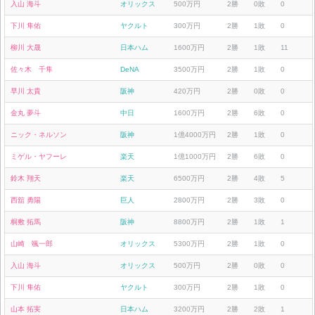
入山 海斗
オリックス
500万円
2勝
0敗
0
下川 隼佑
ヤクルト
300万円
2勝
1敗
0
柳川 大晟
日本ハム
1600万円
2勝
1敗
11
佐々木 千隼
DeNA
3500万円
2勝
1敗
0
早川 太貴
阪神
420万円
2勝
0敗
0
金丸 夢斗
中日
1600万円
2勝
6敗
0
ニック・ネルソン
阪神
1億4000万円
2勝
1敗
0
ミゲル・ヤフーレ
楽天
1億1000万円
2勝
6敗
0
鈴木 翔天
楽天
6500万円
2勝
4敗
5
西舘 勇陽
巨人
2800万円
2勝
3敗
0
桐敷 拓馬
阪神
8800万円
2勝
1敗
1
山崎 颯一郎
オリックス
5300万円
2勝
1敗
0
入山 海斗
オリックス
500万円
2勝
0敗
0
下川 隼佑
ヤクルト
300万円
2勝
1敗
0
山本 拓実
日本ハム
3200万円
2勝
2敗
1