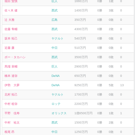
堀田 賢慎
巨人
1660万円
0勝
1敗
0
佐々木 健
西武
1400万円
0勝
3敗
0
辻 大雅
広島
350万円
0勝
0敗
0
佐藤 隼輔
西武
4300万円
0勝
2敗
0
坂本 拓己
ヤクルト
540万円
0勝
0敗
0
近藤 廉
中日
510万円
0勝
0敗
0
ボー・タカハシ
西武
3500万円
0勝
0敗
0
馬場 皐輔
巨人
2900万円
0勝
0敗
0
橋本 達弥
DeNA
650万円
0勝
0敗
0
伊勢 大夢
DeNA
9250万円
0勝
5敗
13
北村 拓己
ヤクルト
1700万円
0勝
0敗
0
中村 稔弥
ロッテ
2200万円
0勝
0敗
0
平野 佳寿
オリックス
1億6500万円
0勝
1敗
1
中村 祐太
西武
1500万円
0勝
2敗
0
根尾 昂
中日
1250万円
0勝
0敗
0