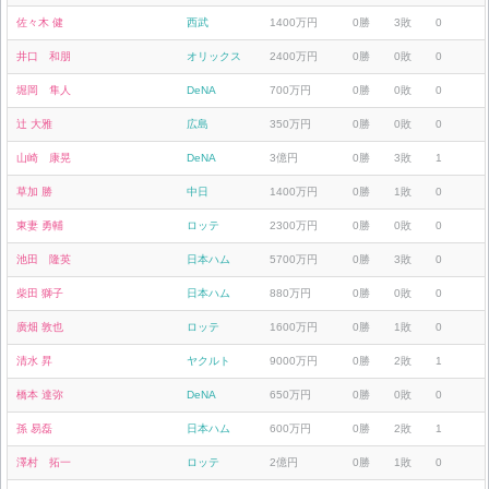
佐々木 健
西武
1400万円
0勝
3敗
0
井口 和朋
オリックス
2400万円
0勝
0敗
0
堀岡 隼人
DeNA
700万円
0勝
0敗
0
辻 大雅
広島
350万円
0勝
0敗
0
山崎 康晃
DeNA
3億円
0勝
3敗
1
草加 勝
中日
1400万円
0勝
1敗
0
東妻 勇輔
ロッテ
2300万円
0勝
0敗
0
池田 隆英
日本ハム
5700万円
0勝
3敗
0
柴田 獅子
日本ハム
880万円
0勝
0敗
0
廣畑 敦也
ロッテ
1600万円
0勝
1敗
0
清水 昇
ヤクルト
9000万円
0勝
2敗
1
橋本 達弥
DeNA
650万円
0勝
0敗
0
孫 易磊
日本ハム
600万円
0勝
2敗
1
澤村 拓一
ロッテ
2億円
0勝
1敗
0