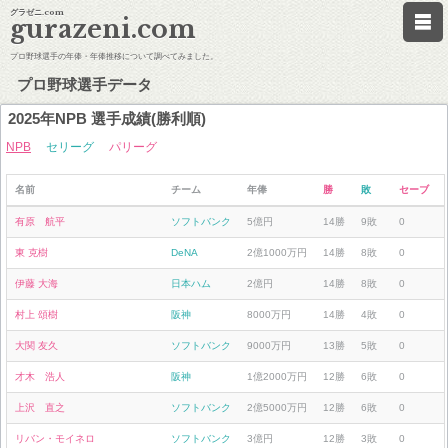
グラゼニ.com
gurazeni.com
プロ野球選手の年俸・年俸推移について調べてみました。
プロ野球選手データ
2025年NPB 選手成績(勝利順)
NPB
セリーグ
パリーグ
名前
チーム
年俸
勝
敗
セーブ
有原 航平
ソフトバンク
5億円
14勝
9敗
0
東 克樹
DeNA
2億1000万円
14勝
8敗
0
伊藤 大海
日本ハム
2億円
14勝
8敗
0
村上 頌樹
阪神
8000万円
14勝
4敗
0
大関 友久
ソフトバンク
9000万円
13勝
5敗
0
才木 浩人
阪神
1億2000万円
12勝
6敗
0
上沢 直之
ソフトバンク
2億5000万円
12勝
6敗
0
リバン・モイネロ
ソフトバンク
3億円
12勝
3敗
0