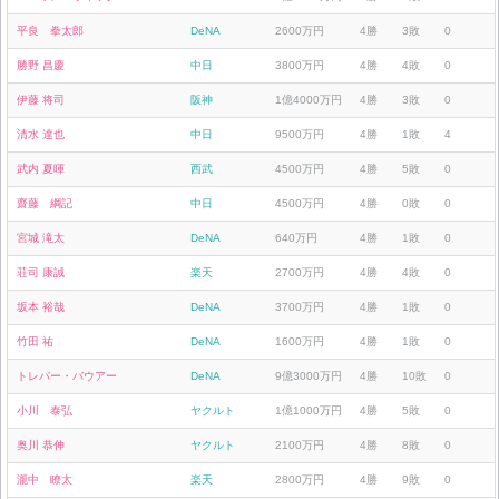
平良 拳太郎
DeNA
2600万円
4勝
3敗
0
勝野 昌慶
中日
3800万円
4勝
4敗
0
伊藤 将司
阪神
1億4000万円
4勝
3敗
0
清水 達也
中日
9500万円
4勝
1敗
4
武内 夏暉
西武
4500万円
4勝
5敗
0
齋藤 綱記
中日
4500万円
4勝
0敗
0
宮城 滝太
DeNA
640万円
4勝
1敗
0
荘司 康誠
楽天
2700万円
4勝
4敗
0
坂本 裕哉
DeNA
3700万円
4勝
1敗
0
竹田 祐
DeNA
1600万円
4勝
1敗
0
トレバー・バウアー
DeNA
9億3000万円
4勝
10敗
0
小川 泰弘
ヤクルト
1億1000万円
4勝
5敗
0
奥川 恭伸
ヤクルト
2100万円
4勝
8敗
0
瀧中 瞭太
楽天
2800万円
4勝
9敗
0