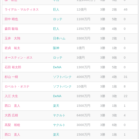
ライデル・マルティネス
巨人
12億円
3勝
2敗
46
田中 晴也
ロッテ
1100万円
3勝
5敗
0
森田 駿哉
巨人
1350万円
3勝
4敗
0
玉井 大翔
日本ハム
3300万円
3勝
2敗
1
岩貞 祐太
阪神
1億円
3勝
1敗
0
オースティン・ボス
ロッテ
3億円
3勝
9敗
0
石田 裕太郎
DeNA
1300万円
3勝
5敗
0
杉山 一樹
ソフトバンク
4000万円
3勝
4敗
31
ロベルト・オスナ
ソフトバンク
10億円
3勝
1敗
8
入江 大生
DeNA
3350万円
3勝
3敗
22
西口 直人
楽天
1500万円
3勝
1敗
1
大西 広樹
ヤクルト
6400万円
3勝
3敗
4
高梨 裕稔
ヤクルト
3000万円
3勝
6敗
0
西口 直人
楽天
1500万円
3勝
1敗
1