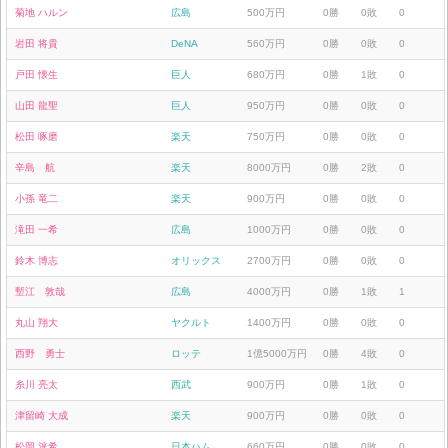
菊地 ハルン
広島
500万円
0勝
0敗
0
岩田 将貴
DeNA
560万円
0勝
0敗
0
戸田 懐生
巨人
680万円
0勝
1敗
0
山田 龍聖
巨人
950万円
0勝
0敗
0
松田 啄磨
楽天
750万円
0勝
0敗
0
辛島 航
楽天
8000万円
0勝
2敗
0
小孫 竜二
楽天
900万円
0勝
0敗
0
滝田 一希
広島
1000万円
0勝
0敗
0
鈴木 博志
オリックス
2700万円
0勝
0敗
0
塹江 敦哉
広島
4000万円
0勝
1敗
1
丸山 翔大
ヤクルト
1400万円
0勝
0敗
0
西野 勇士
ロッテ
1億5000万円
0勝
4敗
0
糸川 亮太
西武
900万円
0勝
1敗
0
津留崎 大成
楽天
900万円
0勝
0敗
0
松岡 洸希
日本ハム
660万円
0勝
0敗
0