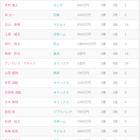
木村 優人
ロッテ
600万円
3勝
2敗
1
高 太一
広島
1200万円
3勝
2敗
0
石山 泰稚
ヤクルト
9000万円
3勝
3敗
14
上原 健太
日本ハム
3600万円
3勝
1敗
1
田中 将大
巨人
1億6000万円
3勝
4敗
0
則本 昂大
楽天
3億円
3勝
4敗
16
アンドレス・マチャド
オリックス
2億円
3勝
6敗
28
山田 陽翔
西武
700万円
3勝
3敗
1
寺西 成騎
オリックス
1100万円
2勝
3敗
0
古田島 成龍
オリックス
3500万円
2勝
1敗
0
才木 海翔
オリックス
1200万円
2勝
1敗
4
前田 純
ソフトバンク
750万円
2勝
2敗
0
杉浦 稔大
日本ハム
7000万円
2勝
2敗
0
矢崎 拓也
ヤクルト
4800万円
2勝
0敗
0