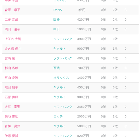
畔柳 亨丞
日本ハム
650万円
0勝
0敗
0
森原 康平
DeNA
1億円
0勝
2敗
0
工藤 泰成
阪神
420万円
0勝
2敗
0
岡田 俊哉
中日
1000万円
0勝
1敗
0
上茶谷 大河
ソフトバンク
3900万円
0勝
0敗
0
金久保 優斗
ヤクルト
900万円
0勝
1敗
0
宮崎 颯
ソフトバンク
400万円
0勝
0敗
0
杉山 遙希
西武
700万円
0勝
1敗
0
富山 凌雅
オリックス
1400万円
0勝
0敗
0
沼田 翔平
ヤクルト
450万円
0勝
0敗
0
石原 勇輝
ヤクルト
900万円
0勝
0敗
0
大江 竜聖
ソフトバンク
2450万円
0勝
1敗
0
菊地 吏玖
ロッテ
2000万円
0勝
1敗
0
青柳 晃洋
ヤクルト
5000万円
0勝
2敗
0
伊藤 優輔
ソフトバンク
820万円
0勝
0敗
0