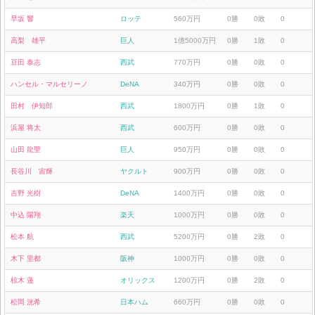
早坂 響
ロッテ
560万円
0勝
0敗
0
高梨 雄平
巨人
1億5000万円
0勝
1敗
0
豆田 泰志
西武
770万円
0勝
0敗
0
ハンセル・マルセリーノ
DeNA
340万円
0勝
0敗
0
田村 伊知郎
西武
1800万円
0勝
1敗
0
浜屋 将太
西武
600万円
0勝
0敗
0
山田 龍聖
巨人
950万円
0勝
0敗
0
長谷川 宙輝
ヤクルト
900万円
0勝
0敗
0
吉野 光樹
DeNA
1400万円
0勝
0敗
0
中込 陽翔
楽天
1000万円
0勝
0敗
0
松本 航
西武
5200万円
0勝
2敗
0
木下 里都
阪神
1000万円
0勝
0敗
0
椋木 蓮
オリックス
1200万円
0勝
2敗
0
松岡 洸希
日本ハム
660万円
0勝
0敗
0