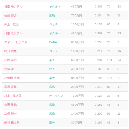
日隈 モンテル
ヤクルト
470万円
0.307
75
23
佐藤 啓介
広島
700万円
0.204
54
11
井上 広大
ロッテ
1000万円
0.138
65
9
日隈 モンテル
ヤクルト
470万円
0.307
75
23
ダヤン・ビシエド
DeNA
9370万円
0.250
28
7
松川 虎生
ロッテ
1400万円
0.211
76
16
小郷 裕哉
楽天
6000万円
0.231
104
24
門脇 誠
巨人
4000万円
0.160
50
8
小深田 大翔
楽天
8500万円
0.196
107
21
石原 貴規
広島
2000万円
0.213
80
17
杉本 裕太郎
オリックス
7700万円
0.128
39
5
矢野 雅哉
広島
4800万円
0.167
48
8
二俣 翔一
広島
1400万円
0.200
55
11
嶋村 麟士朗
阪神
300万円
0.195
41
8