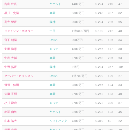
内山 壮真
ヤクルト
4400万円
0.224
210
47
黒川 史陽
楽天
3300万円
0.243
337
82
高寺 望夢
阪神
2000万円
0.234
235
55
ジェイソン・ボスラー
中日
1億5000万円
0.189
212
40
宮下 朝陽
DeNA
900万円
0.250
136
34
安田 尚憲
ロッテ
4300万円
0.256
117
30
中島 大輔
楽天
3700万円
0.268
235
63
中野 拓夢
阪神
3億円
0.294
357
105
クーパー・ヒュンメル
DeNA
1億700万円
0.209
129
27
渡邊 佳明
楽天
2800万円
0.266
124
33
佐藤 直樹
楽天
2700万円
0.262
183
48
小川 龍成
ロッテ
2700万円
0.272
320
87
赤羽 由紘
ヤクルト
2200万円
0.233
193
45
山本 祐大
ソフトバンク
7300万円
0.319
69
22
岩田 幸宏
ヤクルト
2700万円
0.252
310
78