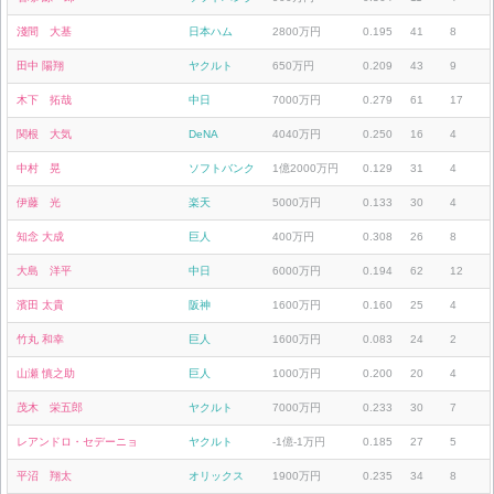
淺間 大基
日本ハム
2800万円
0.195
41
8
田中 陽翔
ヤクルト
650万円
0.209
43
9
木下 拓哉
中日
7000万円
0.279
61
17
関根 大気
DeNA
4040万円
0.250
16
4
中村 晃
ソフトバンク
1億2000万円
0.129
31
4
伊藤 光
楽天
5000万円
0.133
30
4
知念 大成
巨人
400万円
0.308
26
8
大島 洋平
中日
6000万円
0.194
62
12
濱田 太貴
阪神
1600万円
0.160
25
4
竹丸 和幸
巨人
1600万円
0.083
24
2
山瀬 慎之助
巨人
1000万円
0.200
20
4
茂木 栄五郎
ヤクルト
7000万円
0.233
30
7
レアンドロ・セデーニョ
ヤクルト
-1億-1万円
0.185
27
5
平沼 翔太
オリックス
1900万円
0.235
34
8