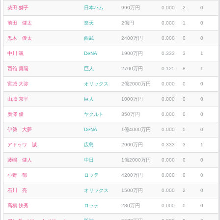
柴田 獅子
日本ハム
990万円
0.000
2
0
前田 健太
楽天
2億円
0.000
1
0
黒木 優太
西武
2400万円
0.000
0
0
中川 颯
DeNA
1900万円
0.333
3
1
西舘 勇陽
巨人
2700万円
0.125
8
1
宮城 大弥
オリックス
2億2000万円
0.000
0
0
山城 京平
巨人
1000万円
0.000
0
0
廣澤 優
ヤクルト
350万円
0.000
0
0
伊勢 大夢
DeNA
1億4000万円
0.000
0
0
アドゥワ 誠
広島
2900万円
0.333
3
1
藤嶋 健人
中日
1億2000万円
0.000
0
0
小野 郁
ロッテ
4200万円
0.000
0
0
石川 亮
オリックス
1500万円
0.000
2
0
高橋 快秀
ロッテ
280万円
0.000
0
0