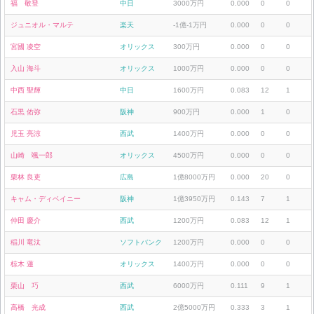
福 敬登
中日
3000万円
0.000
0
0
ジュニオル・マルテ
楽天
-1億-1万円
0.000
0
0
宮國 凌空
オリックス
300万円
0.000
0
0
入山 海斗
オリックス
1000万円
0.000
0
0
中西 聖輝
中日
1600万円
0.083
12
1
石黒 佑弥
阪神
900万円
0.000
1
0
児玉 亮涼
西武
1400万円
0.000
0
0
山崎 颯一郎
オリックス
4500万円
0.000
0
0
栗林 良吏
広島
1億8000万円
0.000
20
0
キャム・ディベイニー
阪神
1億3950万円
0.143
7
1
仲田 慶介
西武
1200万円
0.083
12
1
稲川 竜汰
ソフトバンク
1200万円
0.000
0
0
椋木 蓮
オリックス
1400万円
0.000
0
0
栗山 巧
西武
6000万円
0.111
9
1
高橋 光成
西武
2億5000万円
0.333
3
1