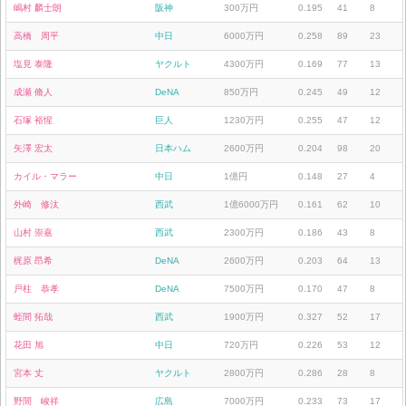
嶋村 麟士朗
阪神
300万円
0.195
41
8
高橋 周平
中日
6000万円
0.258
89
23
塩見 泰隆
ヤクルト
4300万円
0.169
77
13
成瀬 脩人
DeNA
850万円
0.245
49
12
石塚 裕惺
巨人
1230万円
0.255
47
12
矢澤 宏太
日本ハム
2600万円
0.204
98
20
カイル・マラー
中日
1億円
0.148
27
4
外崎 修汰
西武
1億6000万円
0.161
62
10
山村 崇嘉
西武
2300万円
0.186
43
8
梶原 昂希
DeNA
2600万円
0.203
64
13
戸柱 恭孝
DeNA
7500万円
0.170
47
8
蛭間 拓哉
西武
1900万円
0.327
52
17
花田 旭
中日
720万円
0.226
53
12
宮本 丈
ヤクルト
2800万円
0.286
28
8
野間 峻祥
広島
7000万円
0.233
73
17