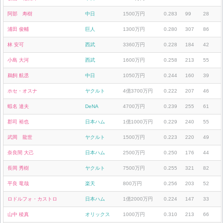
阿部 寿樹
中日
1500万円
0.283
99
28
浦田 俊輔
巨人
1300万円
0.280
307
86
林 安可
西武
3360万円
0.228
184
42
小島 大河
西武
1600万円
0.258
213
55
鵜飼 航丞
中日
1050万円
0.244
160
39
ホセ・オスナ
ヤクルト
4億3700万円
0.222
207
46
蝦名 達夫
DeNA
4700万円
0.239
255
61
郡司 裕也
日本ハム
1億1000万円
0.229
240
55
武岡 龍世
ヤクルト
1500万円
0.223
220
49
奈良間 大己
日本ハム
2500万円
0.250
176
44
長岡 秀樹
ヤクルト
7500万円
0.255
321
82
平良 竜哉
楽天
800万円
0.256
203
52
ロドルフォ・カストロ
日本ハム
1億2000万円
0.224
147
33
山中 稜真
オリックス
1000万円
0.310
213
66