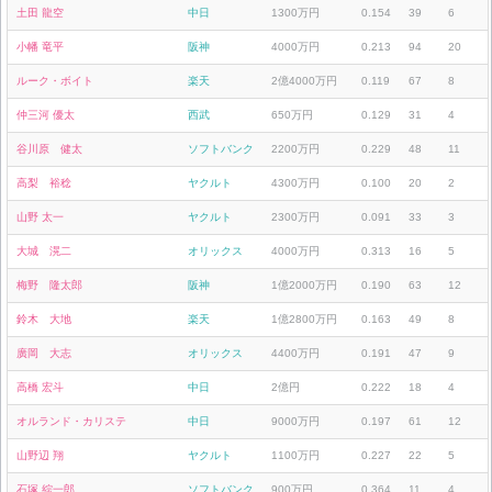
土田 龍空
中日
1300万円
0.154
39
6
小幡 竜平
阪神
4000万円
0.213
94
20
ルーク・ボイト
楽天
2億4000万円
0.119
67
8
仲三河 優太
西武
650万円
0.129
31
4
谷川原 健太
ソフトバンク
2200万円
0.229
48
11
高梨 裕稔
ヤクルト
4300万円
0.100
20
2
山野 太一
ヤクルト
2300万円
0.091
33
3
大城 滉二
オリックス
4000万円
0.313
16
5
梅野 隆太郎
阪神
1億2000万円
0.190
63
12
鈴木 大地
楽天
1億2800万円
0.163
49
8
廣岡 大志
オリックス
4400万円
0.191
47
9
高橋 宏斗
中日
2億円
0.222
18
4
オルランド・カリステ
中日
9000万円
0.197
61
12
山野辺 翔
ヤクルト
1100万円
0.227
22
5
石塚 綜一郎
ソフトバンク
900万円
0.364
11
4