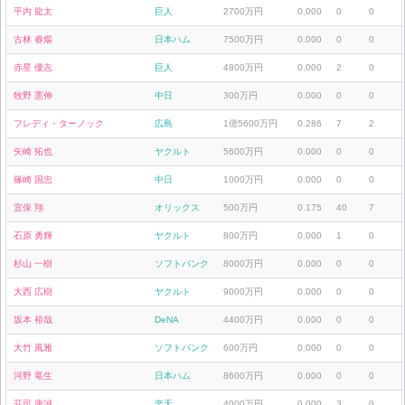
平内 龍太
巨人
2700万円
0.000
0
0
古林 睿煬
日本ハム
7500万円
0.000
0
0
赤星 優志
巨人
4800万円
0.000
2
0
牧野 憲伸
中日
300万円
0.000
0
0
フレディ・ターノック
広島
1億5600万円
0.286
7
2
矢崎 拓也
ヤクルト
5600万円
0.000
0
0
篠崎 国忠
中日
1000万円
0.000
0
0
宜保 翔
オリックス
500万円
0.175
40
7
石原 勇輝
ヤクルト
800万円
0.000
1
0
杉山 一樹
ソフトバンク
8000万円
0.000
0
0
大西 広樹
ヤクルト
9000万円
0.000
0
0
坂本 裕哉
DeNA
4400万円
0.000
0
0
大竹 風雅
ソフトバンク
600万円
0.000
0
0
河野 竜生
日本ハム
8600万円
0.000
0
0
荘司 康誠
楽天
4000万円
0.000
3
0