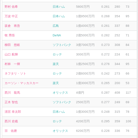
野村 佑希
日本ハム
5800万円
0.261
280
73
万波 中正
日本ハム
1億9500万円
0.268
354
95
坂倉 将吾
広島
1億4000万円
0.261
337
88
牧 秀悟
DeNA
2億5000万円
0.282
252
71
柳田 悠岐
ソフトバンク
3億7000万円
0.273
308
84
山口 航輝
ロッテ
3000万円
0.272
224
61
村林 一輝
楽天
1億2500万円
0.276
344
95
ネフタリ・ソト
ロッテ
2億6000万円
0.242
273
66
カーソン・マッカスカー
楽天
1億3000万円
0.265
200
53
西川 龍馬
オリックス
4億円
0.287
408
117
正木 智也
ソフトバンク
2500万円
0.277
249
69
清宮 幸太郎
日本ハム
1億3000万円
0.248
315
78
西川 史礁
ロッテ
4200万円
0.295
359
106
宗 佑磨
オリックス
6200万円
0.226
336
76