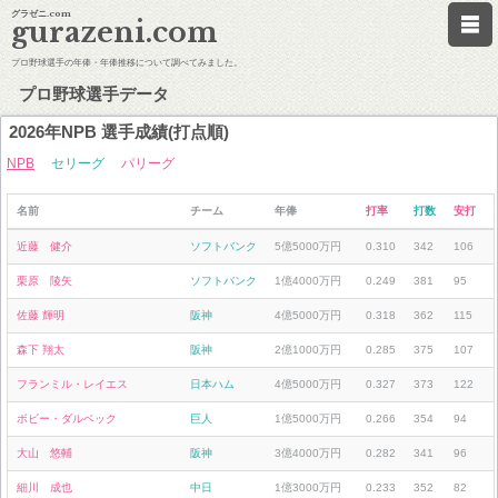
グラゼニ.com
gurazeni.com
プロ野球選手の年俸・年俸推移について調べてみました。
プロ野球選手データ
2026年NPB 選手成績(打点順)
NPB
セリーグ
パリーグ
名前
チーム
年俸
打率
打数
安打
近藤 健介
ソフトバンク
5億5000万円
0.310
342
106
栗原 陵矢
ソフトバンク
1億4000万円
0.249
381
95
佐藤 輝明
阪神
4億5000万円
0.318
362
115
森下 翔太
阪神
2億1000万円
0.285
375
107
フランミル・レイエス
日本ハム
4億5000万円
0.327
373
122
ボビー・ダルベック
巨人
1億5000万円
0.266
354
94
大山 悠輔
阪神
3億4000万円
0.282
341
96
細川 成也
中日
1億3000万円
0.233
352
82