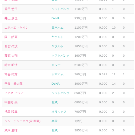
前田 悠伍
ソフトバンク
1100万円
0.000
1
0
井上 朋也
DeNA
930万円
0.000
8
0
エドポロ・ケイン
日本ハム
1100万円
0.000
10
0
阪口 皓亮
ヤクルト
1200万円
0.000
0
0
西舘 昂汰
ヤクルト
1050万円
0.000
0
0
藤原 大翔
ソフトバンク
360万円
0.000
0
0
鈴木 昭汰
ロッテ
5100万円
0.000
0
0
常谷 拓輝
日本ハム
260万円
0.091
11
1
平良 拳太郎
DeNA
3000万円
0.000
14
0
イヒネ イツア
ソフトバンク
850万円
0.000
2
0
甲斐野 央
西武
6800万円
0.000
0
0
池田 陵真
オリックス
700万円
0.000
3
0
ソン・チャーホウ(宋 家豪)
楽天
1億円
0.000
0
0
武内 夏暉
西武
3850万円
0.000
3
0