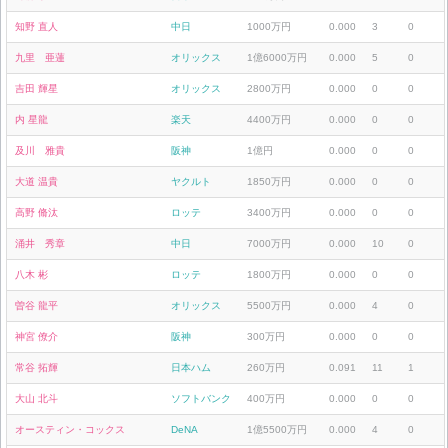
知野 直人
中日
1000万円
0.000
3
0
九里 亜蓮
オリックス
1億6000万円
0.000
5
0
吉田 輝星
オリックス
2800万円
0.000
0
0
内 星龍
楽天
4400万円
0.000
0
0
及川 雅貴
阪神
1億円
0.000
0
0
大道 温貴
ヤクルト
1850万円
0.000
0
0
高野 脩汰
ロッテ
3400万円
0.000
0
0
涌井 秀章
中日
7000万円
0.000
10
0
八木 彬
ロッテ
1800万円
0.000
0
0
曽谷 龍平
オリックス
5500万円
0.000
4
0
神宮 僚介
阪神
300万円
0.000
0
0
常谷 拓輝
日本ハム
260万円
0.091
11
1
大山 北斗
ソフトバンク
400万円
0.000
0
0
オースティン・コックス
DeNA
1億5500万円
0.000
4
0