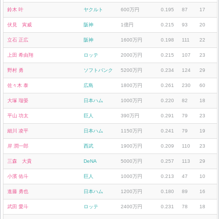
鈴木 叶
ヤクルト
600万円
0.195
87
17
伏見 寅威
阪神
1億円
0.215
93
20
立石 正広
阪神
1600万円
0.198
111
22
上田 希由翔
ロッテ
2000万円
0.215
107
23
野村 勇
ソフトバンク
5200万円
0.234
124
29
佐々木 泰
広島
1800万円
0.261
230
60
大塚 瑠晏
日本ハム
1000万円
0.220
82
18
平山 功太
巨人
390万円
0.291
79
23
細川 凌平
日本ハム
1150万円
0.241
79
19
岸 潤一郎
西武
1900万円
0.209
110
23
三森 大貴
DeNA
5000万円
0.257
113
29
小濱 佑斗
巨人
1000万円
0.213
47
10
進藤 勇也
日本ハム
1200万円
0.180
89
16
武田 愛斗
ロッテ
2400万円
0.231
78
18