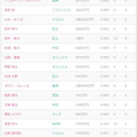
アンダーソン・セベリーノ
阪神
5670万円
0.000
0
0
前田 純
ソフトバンク
1800万円
0.000
0
0
ホセ・キハダ
ヤクルト
1億3200万円
0.000
0
0
田中 瑛斗
巨人
4650万円
0.000
0
0
田中 将大
巨人
1億円
0.000
15
0
杉浦 稔大
中日
6000万円
0.000
0
0
山田 修義
オリックス
5500万円
0.000
0
0
阿部 翔太
オリックス
3700万円
0.000
0
0
代木 大和
巨人
620万円
0.000
0
0
ダウリ・モレッタ
阪神
1億5600万円
0.000
0
0
黒田 将矢
西武
730万円
0.000
0
0
石橋 康太
中日
1060万円
0.000
3
0
櫻井 ユウヤ
ロッテ
560万円
0.000
2
0
尾形 崇斗
DeNA
2700万円
0.100
10
1
吉村 貢司郎
ヤクルト
7500万円
0.037
27
1