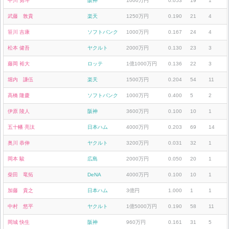
中川 勇斗
阪神
1000万円
0.053
19
1
武藤 敦貴
楽天
1250万円
0.190
21
4
笹川 吉康
ソフトバンク
1000万円
0.167
24
4
松本 健吾
ヤクルト
2000万円
0.130
23
3
藤岡 裕大
ロッテ
1億1000万円
0.136
22
3
堀内 謙伍
楽天
1500万円
0.204
54
11
高橋 隆慶
ソフトバンク
1000万円
0.400
5
2
伊原 陵人
阪神
3600万円
0.100
10
1
五十幡 亮汰
日本ハム
4000万円
0.203
69
14
奥川 恭伸
ヤクルト
3200万円
0.031
32
1
岡本 駿
広島
2000万円
0.050
20
1
柴田 竜拓
DeNA
4000万円
0.100
10
1
加藤 貴之
日本ハム
3億円
1.000
1
1
中村 悠平
ヤクルト
1億5000万円
0.190
58
11
岡城 快生
阪神
960万円
0.161
31
5