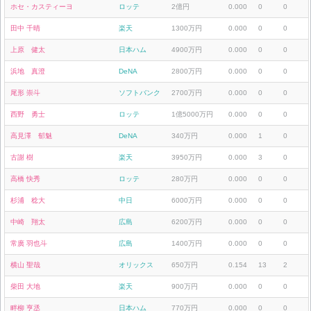
ホセ・カスティーヨ
ロッテ
2億円
0.000
0
0
田中 千晴
楽天
1300万円
0.000
0
0
上原 健太
日本ハム
4900万円
0.000
0
0
浜地 真澄
DeNA
2800万円
0.000
0
0
尾形 崇斗
ソフトバンク
2700万円
0.000
0
0
西野 勇士
ロッテ
1億5000万円
0.000
0
0
高見澤 郁魅
DeNA
340万円
0.000
1
0
古謝 樹
楽天
3950万円
0.000
3
0
高橋 快秀
ロッテ
280万円
0.000
0
0
杉浦 稔大
中日
6000万円
0.000
0
0
中崎 翔太
広島
6200万円
0.000
0
0
常廣 羽也斗
広島
1400万円
0.000
0
0
横山 聖哉
オリックス
650万円
0.154
13
2
柴田 大地
楽天
900万円
0.000
0
0
畔柳 亨丞
日本ハム
770万円
0.000
0
0