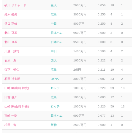
砂川 リチャード
巨人
2600万円
0.056
18
1
鈴木 健矢
広島
3000万円
0.250
4
1
樋口 正修
中日
800万円
0.250
8
2
北山 亘基
日本ハム
9500万円
0.000
3
0
北山 亘基
日本ハム
9500万円
0.000
3
0
川越 誠司
中日
1400万円
0.500
4
2
石原 彪
楽天
1600万円
0.222
9
2
森下 暢仁
広島
2億円
0.211
19
4
石田 裕太郎
DeNA
3000万円
0.087
23
2
山崎 剛(山崎 幹史)
ロッテ
1000万円
0.220
59
13
田村 俊介
広島
1000万円
0.083
12
1
山崎 剛(山崎 幹史)
ロッテ
1000万円
0.220
59
13
宮崎 一樹
日本ハム
990万円
0.077
13
1
植田 海
阪神
2500万円
0.000
1
0