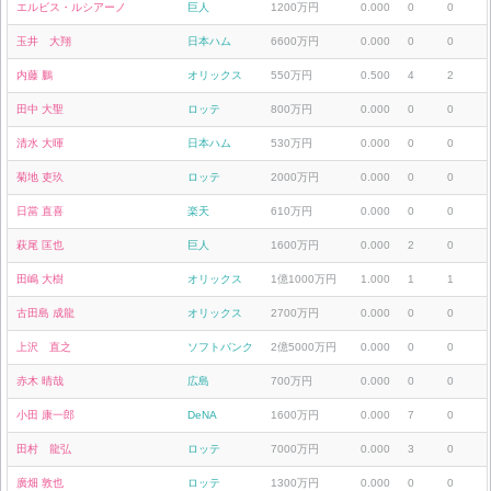
エルビス・ルシアーノ
巨人
1200万円
0.000
0
0
玉井 大翔
日本ハム
6600万円
0.000
0
0
内藤 鵬
オリックス
550万円
0.500
4
2
田中 大聖
ロッテ
800万円
0.000
0
0
清水 大暉
日本ハム
530万円
0.000
0
0
菊地 吏玖
ロッテ
2000万円
0.000
0
0
日當 直喜
楽天
610万円
0.000
0
0
萩尾 匡也
巨人
1600万円
0.000
2
0
田嶋 大樹
オリックス
1億1000万円
1.000
1
1
古田島 成龍
オリックス
2700万円
0.000
0
0
上沢 直之
ソフトバンク
2億5000万円
0.000
0
0
赤木 晴哉
広島
700万円
0.000
0
0
小田 康一郎
DeNA
1600万円
0.000
7
0
田村 龍弘
ロッテ
7000万円
0.000
3
0
廣畑 敦也
ロッテ
1300万円
0.000
0
0