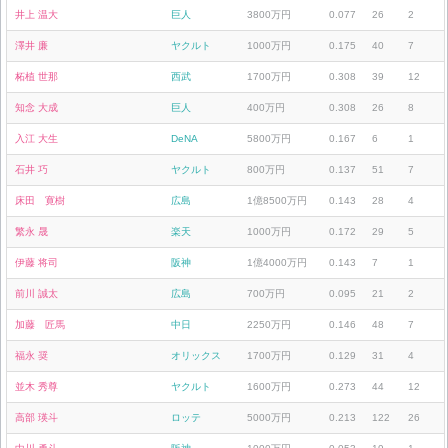
井上 温大
巨人
3800万円
0.077
26
2
澤井 廉
ヤクルト
1000万円
0.175
40
7
柘植 世那
西武
1700万円
0.308
39
12
知念 大成
巨人
400万円
0.308
26
8
入江 大生
DeNA
5800万円
0.167
6
1
石井 巧
ヤクルト
800万円
0.137
51
7
床田 寛樹
広島
1億8500万円
0.143
28
4
繁永 晟
楽天
1000万円
0.172
29
5
伊藤 将司
阪神
1億4000万円
0.143
7
1
前川 誠太
広島
700万円
0.095
21
2
加藤 匠馬
中日
2250万円
0.146
48
7
福永 奨
オリックス
1700万円
0.129
31
4
並木 秀尊
ヤクルト
1600万円
0.273
44
12
高部 瑛斗
ロッテ
5000万円
0.213
122
26