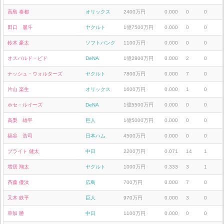
高島 泰都
オリックス
2400万円
0.000
0
0
田口 麗斗
ヤクルト
1億7500万円
0.000
0
0
鈴木 豪太
ソフトバンク
1100万円
0.000
0
0
オスバルド・ビド
DeNA
1億2800万円
0.000
2
0
ナッシュ・ウォルターズ
ヤクルト
7800万円
0.000
7
0
片山 楽生
オリックス
1600万円
0.000
1
0
ホセ・ルイーズ
DeNA
1億5500万円
0.000
0
0
高梨 雄平
巨人
1億5000万円
0.000
0
0
福谷 浩司
日本ハム
4500万円
0.000
0
0
ブライト 健太
中日
2200万円
0.071
14
1
増居 翔太
ヤクルト
1000万円
0.333
3
1
斉藤 優汰
広島
700万円
0.000
7
0
又木 鉄平
巨人
970万円
0.000
3
0
草加 勝
中日
1100万円
0.000
0
0