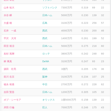
山本 祐大
ソフトバンク
7300万円
0.319
69
22
水谷 瞬
日本ハム
5000万円
0.230
139
32
大盛 穂
広島
3100万円
0.223
256
57
石井 一成
西武
4000万円
0.230
200
46
平沢 大河
西武
1400万円
0.261
199
52
田宮 裕涼
日本ハム
5000万円
0.275
218
60
友杉 篤輝
ロッテ
3800万円
0.242
248
60
林 琢真
DeNA
3100万円
0.247
93
23
源田 壮亮
西武
3億円
0.205
176
36
前川 右京
阪神
3100万円
0.234
107
25
福永 裕基
中日
2700万円
0.272
228
62
吉田 賢吾
日本ハム
1200万円
0.305
105
32
ボブ・シーモア
オリックス
1億5000万円
0.158
139
22
岸田 行倫
巨人
7000万円
0.246
175
43