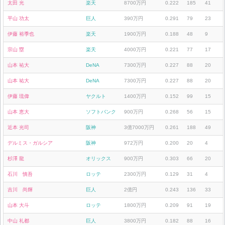
太田 光
楽天
8700万円
0.222
185
41
平山 功太
巨人
390万円
0.291
79
23
伊藤 裕季也
楽天
1900万円
0.188
48
9
宗山 塁
楽天
4000万円
0.221
77
17
山本 祐大
DeNA
7300万円
0.227
88
20
山本 祐大
DeNA
7300万円
0.227
88
20
伊藤 琉偉
ヤクルト
1400万円
0.152
99
15
山本 恵大
ソフトバンク
900万円
0.268
56
15
近本 光司
阪神
3億7000万円
0.261
188
49
デルミス・ガルシア
阪神
972万円
0.200
20
4
杉澤 龍
オリックス
900万円
0.303
66
20
石川 慎吾
ロッテ
2300万円
0.129
31
4
吉川 尚輝
巨人
2億円
0.243
136
33
山本 大斗
ロッテ
1800万円
0.209
91
19
中山 礼都
巨人
3800万円
0.182
88
16