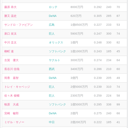
藤原 恭大
ロッテ
8000万円
0.292
240
70
勝又 温史
DeNA
620万円
0.305
285
87
サンドロ・ファビアン
広島
1億8500万円
0.227
233
53
泉口 友汰
巨人
5900万円
0.247
300
74
中川 圭太
オリックス
1億円
0.248
330
82
柳町 達
ソフトバンク
1億1000万円
0.243
185
45
古賀 優大
ヤクルト
3000万円
0.274
234
64
長谷川 信哉
西武
3400万円
0.286
210
60
筒香 嘉智
DeNA
3億円
0.239
205
49
トレイ・キャベッジ
巨人
2億5000万円
0.239
310
74
佐々木 俊輔
巨人
2300万円
0.259
224
58
牧原 大成
ソフトバンク
1億5000万円
0.295
336
99
宮崎 敏郎
DeNA
2億円
0.275
240
66
ミゲル・サノー
中日
2億200万円
0.222
185
41