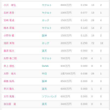
小川 泰弘
ヤクルト
8900万円
0.154
13
2
北村 恵吾
ヤクルト
1300万円
0.077
13
1
宮崎 竜成
ロッテ
1500万円
0.143
28
4
橋本 星哉
ヤクルト
650万円
0.143
14
2
小野寺 暖
阪神
1500万円
0.125
16
2
池田 来翔
ロッテ
2000万円
0.250
72
18
藤原 聡大
楽天
1600万円
0.000
0
0
矢野 泰二郎
ヤクルト
700万円
0.250
4
1
井上 朋也
DeNA
930万円
0.000
8
0
大野 雄大
中日
1億7000万円
0.038
26
1
桐敷 拓馬
阪神
8500万円
0.000
0
0
早川 隆久
楽天
6000万円
0.000
1
0
大竹 風雅
ソフトバンク
600万円
0.000
0
0
加治屋 蓮
楽天
3400万円
0.000
0
0