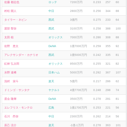
佐藤 都志也
ロッテ
7200万円
0.233
257
60
村松 開人
中日
2800万円
0.256
344
88
タイラー・ネビン
西武
3億円
0.275
233
64
渡部 聖弥
西武
3100万円
0.258
388
100
太田 椋
オリックス
7000万円
0.286
308
88
佐野 恵太
DeNA
1億7000万円
0.259
355
92
アレクサンダー・カナリオ
西武
1億5000万円
0.242
335
81
紅林 弘太郎
オリックス
9500万円
0.255
321
82
水野 達稀
日本ハム
5000万円
0.292
367
107
浅村 栄斗
楽天
5億円
0.217
286
62
ドミンゴ・サンタナ
ヤクルト
4億7700万円
0.248
298
74
度会 隆輝
DeNA
3500万円
0.278
291
81
エレフリス・モンテロ
広島
1億1700万円
0.253
221
56
石川 昂弥
中日
2300万円
0.262
214
56
辰己 涼介
楽天
-1億-1万円
0.278
363
101