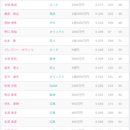
寺地 隆成
ロッテ
2200万円
0.177
220
39
桑原 将志
西武
1億2000万円
0.236
203
48
岡林 勇希
中日
1億5000万円
0.233
206
48
野口 智哉
オリックス
1800万円
0.196
97
19
松本 剛
巨人
1億1000万円
0.275
258
71
グレゴリー・ポランコ
ロッテ
5億円
0.188
133
25
木浪 聖也
阪神
5500万円
0.236
123
29
坂本 勇人
巨人
3億円
0.147
102
15
若月 健矢
オリックス
1億8000万円
0.213
211
45
松尾 汐恩
DeNA
2300万円
0.256
219
56
熊谷 敬宥
阪神
3000万円
0.232
138
32
持丸 泰輝
広島
550万円
0.193
171
33
名原 典彦
広島
400万円
0.260
208
54
名原 典彦
広島
400万円
0.260
208
54