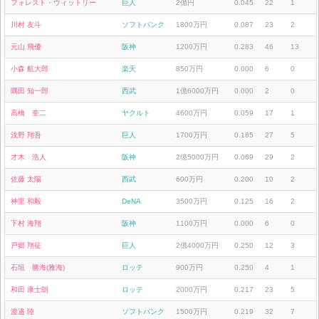
フォレスト・ウィットリー
巨人
2億円
0.045
22
1
川村 友斗
ソフトバンク
1800万円
0.087
23
2
元山 飛優
阪神
1200万円
0.283
46
13
小森 航大郎
楽天
850万円
0.000
6
0
隅田 知一郎
西武
1億6000万円
0.000
2
0
高橋 奎二
ヤクルト
4600万円
0.059
17
1
浅野 翔吾
巨人
1700万円
0.185
27
5
才木 浩人
阪神
2億5000万円
0.069
29
2
佐藤 太陽
西武
600万円
0.200
10
2
神里 和毅
DeNA
3500万円
0.125
16
2
下村 海翔
阪神
1100万円
0.000
6
0
戸郷 翔征
巨人
2億4000万円
0.250
12
3
石垣 勝海(雅海)
ロッテ
900万円
0.250
4
1
和田 康士朗
ロッテ
2000万円
0.217
23
5
渡邉 陸
ソフトバンク
1500万円
0.219
32
7