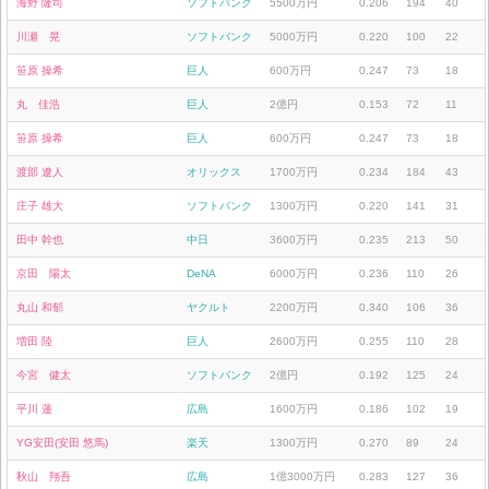
海野 隆司
ソフトバンク
5500万円
0.206
194
40
川瀬 晃
ソフトバンク
5000万円
0.220
100
22
笹原 操希
巨人
600万円
0.247
73
18
丸 佳浩
巨人
2億円
0.153
72
11
笹原 操希
巨人
600万円
0.247
73
18
渡部 遼人
オリックス
1700万円
0.234
184
43
庄子 雄大
ソフトバンク
1300万円
0.220
141
31
田中 幹也
中日
3600万円
0.235
213
50
京田 陽太
DeNA
6000万円
0.236
110
26
丸山 和郁
ヤクルト
2200万円
0.340
106
36
増田 陸
巨人
2600万円
0.255
110
28
今宮 健太
ソフトバンク
2億円
0.192
125
24
平川 蓮
広島
1600万円
0.186
102
19
YG安田(安田 悠馬)
楽天
1300万円
0.270
89
24
秋山 翔吾
広島
1億3000万円
0.283
127
36