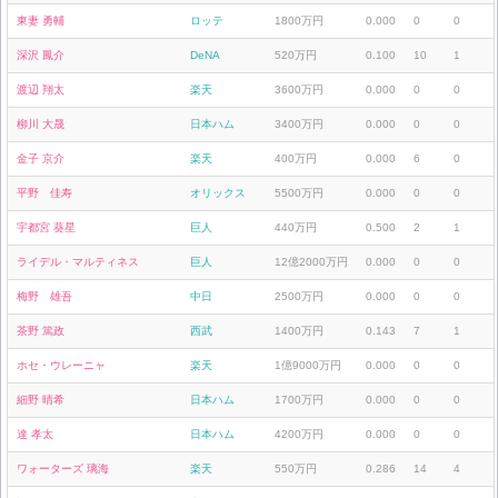
東妻 勇輔
ロッテ
1800万円
0.000
0
0
深沢 鳳介
DeNA
520万円
0.100
10
1
渡辺 翔太
楽天
3600万円
0.000
0
0
柳川 大晟
日本ハム
3400万円
0.000
0
0
金子 京介
楽天
400万円
0.000
6
0
平野 佳寿
オリックス
5500万円
0.000
0
0
宇都宮 葵星
巨人
440万円
0.500
2
1
ライデル・マルティネス
巨人
12億2000万円
0.000
0
0
梅野 雄吾
中日
2500万円
0.000
0
0
茶野 篤政
西武
1400万円
0.143
7
1
ホセ・ウレーニャ
楽天
1億9000万円
0.000
0
0
細野 晴希
日本ハム
1700万円
0.000
0
0
達 孝太
日本ハム
4200万円
0.000
0
0
ワォーターズ 璃海
楽天
550万円
0.286
14
4