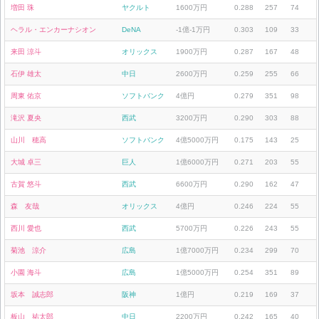
増田 珠
ヤクルト
1600万円
0.288
257
74
ヘラル・エンカーナシオン
DeNA
-1億-1万円
0.303
109
33
来田 涼斗
オリックス
1900万円
0.287
167
48
石伊 雄太
中日
2600万円
0.259
255
66
周東 佑京
ソフトバンク
4億円
0.279
351
98
滝沢 夏央
西武
3200万円
0.290
303
88
山川 穂高
ソフトバンク
4億5000万円
0.175
143
25
大城 卓三
巨人
1億6000万円
0.271
203
55
古賀 悠斗
西武
6600万円
0.290
162
47
森 友哉
オリックス
4億円
0.246
224
55
西川 愛也
西武
5700万円
0.226
243
55
菊池 涼介
広島
1億7000万円
0.234
299
70
小園 海斗
広島
1億5000万円
0.254
351
89
坂本 誠志郎
阪神
1億円
0.219
169
37
板山 祐太郎
中日
2200万円
0.242
165
40