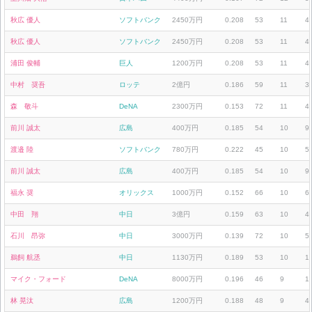
秋広 優人
ソフトバンク
2450万円
0.208
53
11
4
秋広 優人
ソフトバンク
2450万円
0.208
53
11
4
浦田 俊輔
巨人
1200万円
0.208
53
11
4
中村 奨吾
ロッテ
2億円
0.186
59
11
3
森 敬斗
DeNA
2300万円
0.153
72
11
4
前川 誠太
広島
400万円
0.185
54
10
9
渡邉 陸
ソフトバンク
780万円
0.222
45
10
5
前川 誠太
広島
400万円
0.185
54
10
9
福永 奨
オリックス
1000万円
0.152
66
10
6
中田 翔
中日
3億円
0.159
63
10
4
石川 昂弥
中日
3000万円
0.139
72
10
5
鵜飼 航丞
中日
1130万円
0.189
53
10
1
マイク・フォード
DeNA
8000万円
0.196
46
9
1
林 晃汰
広島
1200万円
0.188
48
9
4