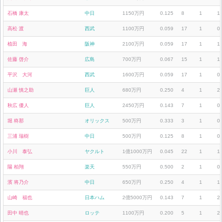
石橋 康太
中日
1150万円
0.125
8
1
1
高松 渡
西武
1100万円
0.059
17
1
0
植田 海
阪神
2100万円
0.059
17
1
1
佐藤 啓介
広島
700万円
0.067
15
1
1
平沢 大河
西武
1600万円
0.059
17
1
0
山瀬 慎之助
巨人
680万円
0.250
4
1
2
秋広 優人
巨人
2450万円
0.143
7
1
0
堀 柊那
オリックス
500万円
0.333
3
1
0
三浦 瑞樹
中日
500万円
0.125
8
1
0
小川 泰弘
ヤクルト
1億1000万円
0.045
22
1
1
陽 柏翔
楽天
550万円
0.500
2
1
0
濱 将乃介
中日
650万円
0.250
4
1
1
山崎 福也
日本ハム
2億5000万円
0.143
7
1
2
田中 晴也
ロッテ
1100万円
0.200
5
1
2