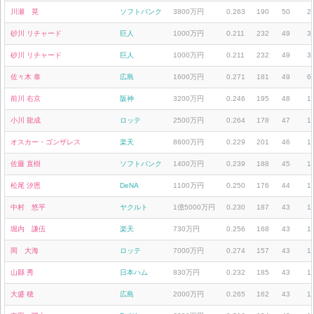
川瀬 晃
ソフトバンク
3800万円
0.263
190
50
2
砂川 リチャード
巨人
1000万円
0.211
232
49
3
砂川 リチャード
巨人
1000万円
0.211
232
49
3
佐々木 泰
広島
1600万円
0.271
181
49
6
前川 右京
阪神
3200万円
0.246
195
48
1
小川 龍成
ロッテ
2500万円
0.264
178
47
1
オスカー・ゴンザレス
楽天
8600万円
0.229
201
46
1
佐藤 直樹
ソフトバンク
1400万円
0.239
188
45
1
松尾 汐恩
DeNA
1100万円
0.250
176
44
1
中村 悠平
ヤクルト
1億5000万円
0.230
187
43
1
堀内 謙伍
楽天
730万円
0.256
168
43
1
岡 大海
ロッテ
7000万円
0.274
157
43
1
山縣 秀
日本ハム
830万円
0.232
185
43
1
大盛 穂
広島
2000万円
0.265
162
43
1