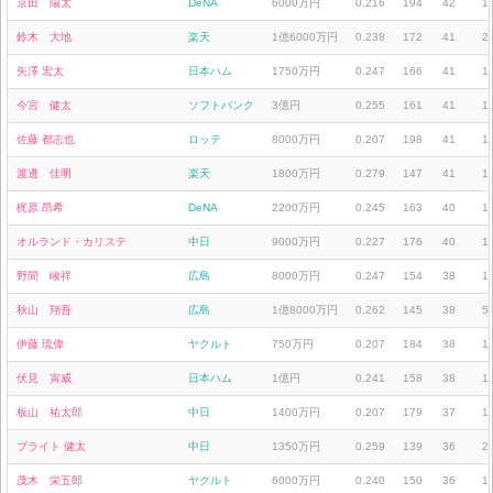
京田 陽太
DeNA
6000万円
0.216
194
42
1
鈴木 大地
楽天
1億6000万円
0.238
172
41
2
矢澤 宏太
日本ハム
1750万円
0.247
166
41
1
今宮 健太
ソフトバンク
3億円
0.255
161
41
1
佐藤 都志也
ロッテ
8000万円
0.207
198
41
1
渡邊 佳明
楽天
1800万円
0.279
147
41
1
梶原 昂希
DeNA
2200万円
0.245
163
40
1
オルランド・カリステ
中日
9000万円
0.227
176
40
1
野間 峻祥
広島
8000万円
0.247
154
38
1
秋山 翔吾
広島
1億8000万円
0.262
145
38
5
伊藤 琉偉
ヤクルト
750万円
0.207
184
38
1
伏見 寅威
日本ハム
1億円
0.241
158
38
1
板山 祐太郎
中日
1400万円
0.207
179
37
1
ブライト 健太
中日
1350万円
0.259
139
36
2
茂木 栄五郎
ヤクルト
6000万円
0.240
150
36
1