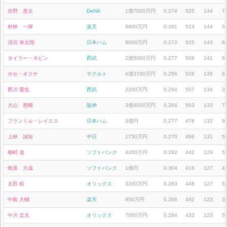
佐野 恵太
DeNA
1億7000万円
0.274
525
144
7
村林 一輝
楽天
5800万円
0.281
513
144
5
清宮 幸太郎
日本ハム
8000万円
0.272
525
143
6
タイラー・ネビン
西武
2億5000万円
0.277
509
141
6
ホセ・オスナ
ヤクルト
4億3700万円
0.256
528
135
6
西川 愛也
西武
2200万円
0.264
507
134
3
大山 悠輔
阪神
3億4000万円
0.264
503
133
7
フランミル・レイエス
日本ハム
3億円
0.277
476
132
9
上林 誠知
中日
1750万円
0.270
486
131
5
柳町 達
ソフトバンク
4200万円
0.292
442
129
5
牧原 大成
ソフトバンク
1億円
0.304
418
127
4
太田 椋
オリックス
3200万円
0.283
448
127
5
中島 大輔
楽天
950万円
0.266
462
123
3
中川 圭太
オリックス
7000万円
0.284
433
123
5