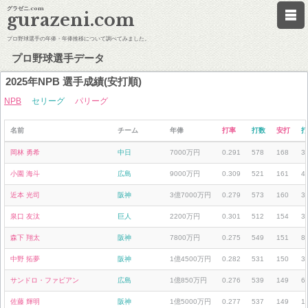
グラゼニ.com
gurazeni.com
プロ野球選手の年俸・年俸推移について調べてみました。
プロ野球選手データ
2025年NPB 選手成績(安打順)
NPB
セリーグ
パリーグ
名前
チーム
年俸
打率
打数
安打
打
岡林 勇希
中日
7000万円
0.291
578
168
3
小園 海斗
広島
9000万円
0.309
521
161
4
近本 光司
阪神
3億7000万円
0.279
573
160
3
泉口 友汰
巨人
2200万円
0.301
512
154
3
森下 翔太
阪神
7800万円
0.275
549
151
8
中野 拓夢
阪神
1億4500万円
0.282
531
150
3
サンドロ・ファビアン
広島
1億850万円
0.276
539
149
6
佐藤 輝明
阪神
1億5000万円
0.277
537
149
1