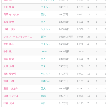
下川 隼佑
ヤクルト
300万円
0.167
6
1
0
日隈 モンテル
西武
400万円
0.091
11
1
0
石塚 裕惺
巨人
1200万円
0.111
9
1
0
川端 慎吾
ヤクルト
2400万円
0.500
2
1
0
ジョン・デュプランティエ
阪神
1億1600万円
0.038
26
1
0
中村 優斗
ヤクルト
1600万円
0.250
4
1
0
中川 颯
DeNA
1600万円
1.000
1
1
0
森田 駿哉
巨人
1350万円
0.111
9
1
0
入江 大樹
楽天
550万円
0.100
10
1
2
西村 瑠伊斗
ヤクルト
670万円
0.091
11
1
1
宮崎 一樹
日本ハム
930万円
0.167
6
1
1
重信 慎之介
巨人
3000万円
0.333
3
1
0
日隈 モンテル
西武
400万円
0.091
11
1
0
味谷 大誠
中日
610万円
0.143
7
1
1