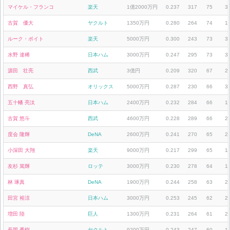
マイケル・フランコ
楽天
1億2000万円
0.237
317
75
3
古賀 優大
ヤクルト
1350万円
0.280
264
74
1
ルーク・ボイト
楽天
5000万円
0.300
243
73
3
水野 達稀
日本ハム
3000万円
0.247
295
73
3
源田 壮亮
西武
3億円
0.209
320
67
2
西野 真弘
オリックス
5000万円
0.287
230
66
3
五十幡 亮汰
日本ハム
2400万円
0.232
284
66
1
古賀 悠斗
西武
4600万円
0.228
289
66
2
度会 隆輝
DeNA
2600万円
0.241
270
65
2
小深田 大翔
楽天
9000万円
0.217
299
65
1
友杉 篤輝
ロッテ
3000万円
0.230
278
64
1
林 琢真
DeNA
1900万円
0.244
258
63
2
田宮 裕涼
日本ハム
3000万円
0.253
245
62
2
増田 陸
巨人
1300万円
0.231
264
61
2
長岡 秀樹
ヤクルト
9200万円
0.243
247
60
1