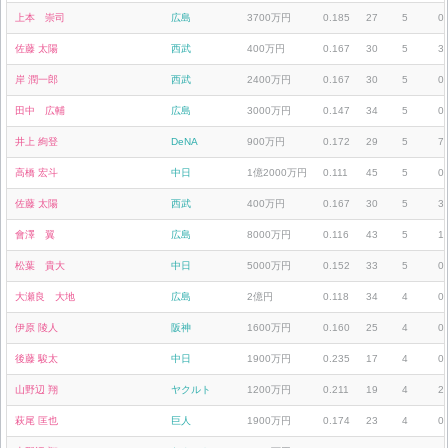
上本 崇司
広島
3700万円
0.185
27
5
0
佐藤 太陽
西武
400万円
0.167
30
5
3
岸 潤一郎
西武
2400万円
0.167
30
5
0
田中 広輔
広島
3000万円
0.147
34
5
0
井上 絢登
DeNA
900万円
0.172
29
5
7
高橋 宏斗
中日
1億2000万円
0.111
45
5
0
佐藤 太陽
西武
400万円
0.167
30
5
3
會澤 翼
広島
8000万円
0.116
43
5
1
松葉 貴大
中日
5000万円
0.152
33
5
0
大瀬良 大地
広島
2億円
0.118
34
4
0
伊原 陵人
阪神
1600万円
0.160
25
4
0
後藤 駿太
中日
1900万円
0.235
17
4
0
山野辺 翔
ヤクルト
1200万円
0.211
19
4
2
萩尾 匡也
巨人
1900万円
0.174
23
4
0