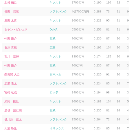
北村 拓己
ヤクルト
1700万円
0.190
116
22
7
柳田 悠岐
ソフトバンク
4億7000万円
0.288
73
21
9
濱田 太貴
ヤクルト
1600万円
0.221
95
21
9
ダヤン・ビシエド
DeNA
6500万円
0.259
81
21
6
仲田 慶介
西武
700万円
0.230
87
20
3
石原 貴規
広島
1900万円
0.192
104
20
3
西川 遥輝
ヤクルト
3300万円
0.174
115
20
6
仲田 慶介
西武
700万円
0.230
87
20
3
奈良間 大己
日本ハム
1700万円
0.220
91
20
3
広瀬 隆太
ソフトバンク
1400万円
0.224
85
19
7
宮崎 竜成
ロッテ
1400万円
0.194
98
19
3
武岡 龍世
ヤクルト
1600万円
0.183
104
19
5
炭谷 銀仁朗
西武
4000万円
0.235
81
19
4
谷川原 健太
ソフトバンク
1500万円
0.264
72
19
4
大里 昂生
オリックス
1600万円
0.224
85
19
7