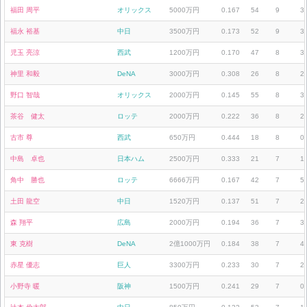
福田 周平
オリックス
5000万円
0.167
54
9
3
福永 裕基
中日
3500万円
0.173
52
9
3
児玉 亮涼
西武
1200万円
0.170
47
8
3
神里 和毅
DeNA
3000万円
0.308
26
8
2
野口 智哉
オリックス
2000万円
0.145
55
8
3
茶谷 健太
ロッテ
2000万円
0.222
36
8
2
古市 尊
西武
650万円
0.444
18
8
0
中島 卓也
日本ハム
2500万円
0.333
21
7
1
角中 勝也
ロッテ
6666万円
0.167
42
7
5
土田 龍空
中日
1520万円
0.137
51
7
2
森 翔平
広島
2000万円
0.194
36
7
3
東 克樹
DeNA
2億1000万円
0.184
38
7
4
赤星 優志
巨人
3300万円
0.233
30
7
2
小野寺 暖
阪神
1500万円
0.241
29
7
0