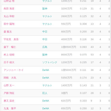
山野辺 翔
ヤクルト
1200万円
0.211
19
4
2
島田 海吏
阪神
3200万円
0.129
31
4
0
丸山 和郁
ヤクルト
2600万円
0.125
32
4
2
田中 陽翔
ヤクルト
550万円
0.308
13
4
2
森 駿太
中日
600万円
0.200
20
4
0
宇佐見 真吾
中日
4000万円
0.118
34
4
1
森下 暢仁
広島
1億6500万円
0.093
43
4
0
村上 頌樹
阪神
8000万円
0.075
53
4
0
庄子 雄大
ソフトバンク
1200万円
0.235
17
4
2
アンソニー・ケイ
DeNA
1億5000万円
0.111
36
4
2
関根 大気
DeNA
5350万円
0.174
23
4
1
山野 太一
ヤクルト
1400万円
0.143
21
3
1
戸郷 翔征
巨人
3億円
0.107
28
3
0
勝又 温史
DeNA
620万円
0.333
9
3
0
九鬼 隆平
DeNA
650万円
0.250
12
3
0