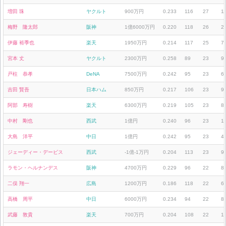
増田 珠
ヤクルト
900万円
0.233
116
27
1
梅野 隆太郎
阪神
1億6000万円
0.220
118
26
2
伊藤 裕季也
楽天
1950万円
0.214
117
25
7
宮本 丈
ヤクルト
2300万円
0.258
89
23
9
戸柱 恭孝
DeNA
7500万円
0.242
95
23
6
吉田 賢吾
日本ハム
850万円
0.217
106
23
9
阿部 寿樹
楽天
6300万円
0.219
105
23
8
中村 剛也
西武
1億円
0.240
96
23
1
大島 洋平
中日
1億円
0.242
95
23
4
ジェーディー・デービス
西武
-1億-1万円
0.204
113
23
9
ラモン・ヘルナンデス
阪神
4700万円
0.229
96
22
8
二俣 翔一
広島
1200万円
0.186
118
22
6
高橋 周平
中日
6000万円
0.234
94
22
8
武藤 敦貴
楽天
700万円
0.204
108
22
1