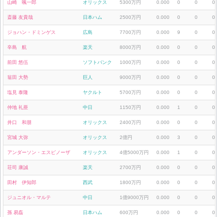
山崎 颯一郎
オリックス
5300万円
0.000
0
0
0
斎藤 友貴哉
日本ハム
2500万円
0.000
0
0
0
ジョハン・ドミンゲス
広島
7700万円
0.000
9
0
0
辛島 航
楽天
8000万円
0.000
0
0
0
前田 悠伍
ソフトバンク
1000万円
0.000
0
0
0
翁田 大勢
巨人
9000万円
0.000
0
0
0
塩見 泰隆
ヤクルト
5700万円
0.000
0
0
0
仲地 礼亜
中日
1150万円
0.000
1
0
0
井口 和朋
オリックス
2400万円
0.000
0
0
0
宮城 大弥
オリックス
2億円
0.000
3
0
0
アンダーソン・エスピノーザ
オリックス
4億5000万円
0.000
1
0
0
荘司 康誠
楽天
2700万円
0.000
0
0
0
田村 伊知郎
西武
1800万円
0.000
0
0
0
ジュニオル・マルテ
中日
1億9000万円
0.000
0
0
0
孫 易磊
日本ハム
600万円
0.000
0
0
0