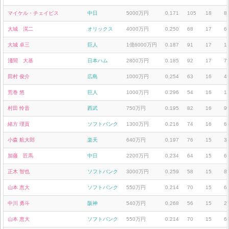
マイケル・チェイビス
中日
5000万円
0.171
105
18
8
大城 滉二
オリックス
4000万円
0.250
68
17
6
大城 卓三
巨人
1億6000万円
0.187
91
17
1
淺間 大基
日本ハム
2800万円
0.185
92
17
7
田村 俊介
広島
1000万円
0.254
63
16
4
荒巻 悠
巨人
1000万円
0.296
54
16
1
村田 怜音
西武
750万円
0.195
82
16
9
緒方 理貢
ソフトバンク
1300万円
0.216
74
16
6
小森 航大郎
楽天
640万円
0.197
76
15
3
加藤 匠馬
中日
2200万円
0.234
64
15
6
正木 智也
ソフトバンク
3000万円
0.259
58
15
8
山本 恵大
ソフトバンク
550万円
0.214
70
15
6
中川 勇斗
阪神
540万円
0.268
56
15
2
山本 恵大
ソフトバンク
550万円
0.214
70
15
6