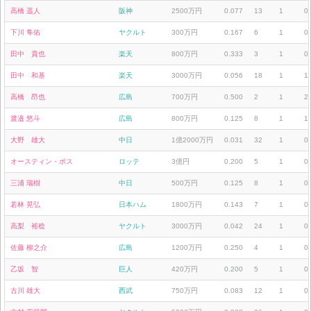
高橋 遥人
阪神
2500万円
0.077
13
1
0
下川 隼佑
ヤクルト
300万円
0.167
6
1
0
田中 貴也
楽天
800万円
0.333
3
1
0
田中 和基
楽天
3000万円
0.056
18
1
1
高橋 昂也
広島
700万円
0.500
2
1
2
渡邉 悠斗
広島
800万円
0.125
8
1
1
大野 雄大
中日
1億2000万円
0.031
32
1
0
オースティン・ボス
ロッテ
3億円
0.200
5
1
0
三浦 瑞樹
中日
500万円
0.125
8
1
0
若林 晃弘
日本ハム
1800万円
0.143
7
1
0
高梨 裕稔
ヤクルト
3000万円
0.042
24
1
0
佐藤 柳之介
広島
1200万円
0.250
4
1
0
乙坂 智
巨人
420万円
0.200
5
1
0
古川 雄大
西武
750万円
0.083
12
1
0