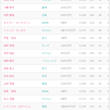
小幡 竜平
阪神
2500万円
0.223
265
59
1
矢野 雅哉
広島
5300万円
0.208
284
59
1
タイラー・オースティン
DeNA
5億円
0.269
219
59
2
ドミンゴ・サンタナ
ヤクルト
4億7700万円
0.274
212
58
1
甲斐 拓也
巨人
3億円
0.260
223
58
2
池田 来翔
ロッテ
1300万円
0.238
227
54
2
赤羽 由紘
ヤクルト
900万円
0.209
258
54
1
海野 隆司
ソフトバンク
2600万円
0.220
246
54
2
若林 楽人
巨人
1800万円
0.241
216
52
1
石伊 雄太
中日
1000万円
0.221
235
52
2
山村 崇嘉
西武
1500万円
0.246
211
52
2
筒香 嘉智
DeNA
3億円
0.228
224
51
4
村上 宗隆
ヤクルト
6億円
0.273
187
51
4
レアンドロ・セデーニョ
西武
1億6000万円
0.228
224
51
2