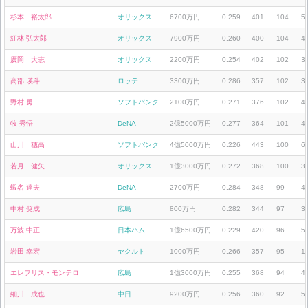
杉本 裕太郎
オリックス
6700万円
0.259
401
104
5
紅林 弘太郎
オリックス
7900万円
0.260
400
104
4
廣岡 大志
オリックス
2200万円
0.254
402
102
3
高部 瑛斗
ロッテ
3300万円
0.286
357
102
3
野村 勇
ソフトバンク
2100万円
0.271
376
102
4
牧 秀悟
DeNA
2億5000万円
0.277
364
101
4
山川 穂高
ソフトバンク
4億5000万円
0.226
443
100
6
若月 健矢
オリックス
1億3000万円
0.272
368
100
3
蝦名 達夫
DeNA
2700万円
0.284
348
99
4
中村 奨成
広島
800万円
0.282
344
97
3
万波 中正
日本ハム
1億6500万円
0.229
420
96
5
岩田 幸宏
ヤクルト
1000万円
0.266
357
95
1
エレフリス・モンテロ
広島
1億3000万円
0.255
368
94
4
細川 成也
中日
9200万円
0.256
360
92
5