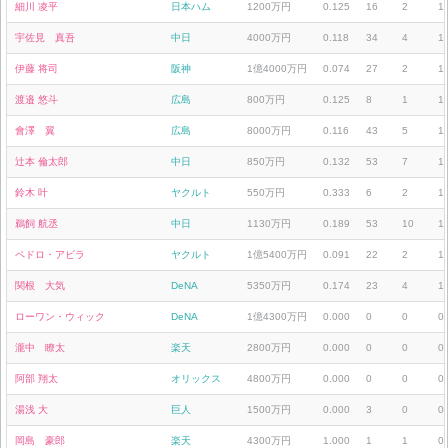
細川 凌平
日本ハム
1200万円
0.125
16
2
1
宇佐見 真吾
中日
4000万円
0.118
34
4
1
伊藤 将司
阪神
1億4000万円
0.074
27
2
1
渡邉 悠斗
広島
800万円
0.125
8
1
1
會澤 翼
広島
8000万円
0.116
43
5
1
辻本 倫太郎
中日
850万円
0.132
53
7
1
鈴木 叶
ヤクルト
550万円
0.333
6
2
1
鵜飼 航丞
中日
1130万円
0.189
53
10
1
ペドロ・アビラ
ヤクルト
1億5400万円
0.091
22
2
1
関根 大気
DeNA
5350万円
0.174
23
4
1
ローワン・ウィック
DeNA
1億4300万円
0.000
0
0
0
瀧中 瞭太
楽天
2800万円
0.000
0
0
0
阿部 翔太
オリックス
4800万円
0.000
0
0
0
湯浅 大
巨人
1500万円
0.000
3
0
0
岡島 豪郎
楽天
4300万円
1.000
1
1
0