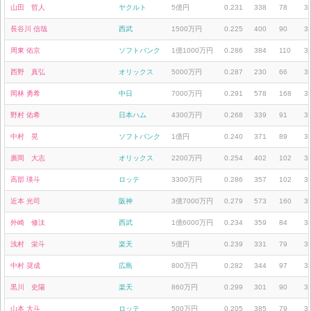
山田 哲人
ヤクルト
5億円
0.231
338
78
3
長谷川 信哉
西武
1500万円
0.225
400
90
3
周東 佑京
ソフトバンク
1億1000万円
0.286
384
110
3
西野 真弘
オリックス
5000万円
0.287
230
66
3
岡林 勇希
中日
7000万円
0.291
578
168
3
野村 佑希
日本ハム
4300万円
0.268
339
91
3
中村 晃
ソフトバンク
1億円
0.240
371
89
3
廣岡 大志
オリックス
2200万円
0.254
402
102
3
高部 瑛斗
ロッテ
3300万円
0.286
357
102
3
近本 光司
阪神
3億7000万円
0.279
573
160
3
外崎 修汰
西武
1億6000万円
0.234
359
84
3
浅村 栄斗
楽天
5億円
0.239
331
79
3
中村 奨成
広島
800万円
0.282
344
97
3
黒川 史陽
楽天
860万円
0.299
301
90
3
山本 大斗
ロッテ
500万円
0.205
385
79
3