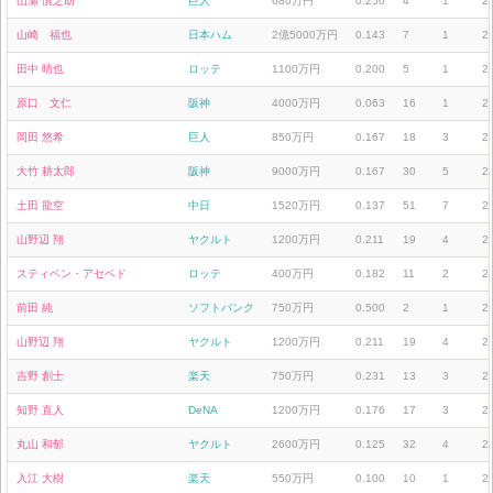
山瀬 慎之助
巨人
680万円
0.250
4
1
2
山崎 福也
日本ハム
2億5000万円
0.143
7
1
2
田中 晴也
ロッテ
1100万円
0.200
5
1
2
原口 文仁
阪神
4000万円
0.063
16
1
2
岡田 悠希
巨人
850万円
0.167
18
3
2
大竹 耕太郎
阪神
9000万円
0.167
30
5
2
土田 龍空
中日
1520万円
0.137
51
7
2
山野辺 翔
ヤクルト
1200万円
0.211
19
4
2
スティベン・アセベド
ロッテ
400万円
0.182
11
2
2
前田 純
ソフトバンク
750万円
0.500
2
1
2
山野辺 翔
ヤクルト
1200万円
0.211
19
4
2
吉野 創士
楽天
750万円
0.231
13
3
2
知野 直人
DeNA
1200万円
0.176
17
3
2
丸山 和郁
ヤクルト
2600万円
0.125
32
4
2
入江 大樹
楽天
550万円
0.100
10
1
2