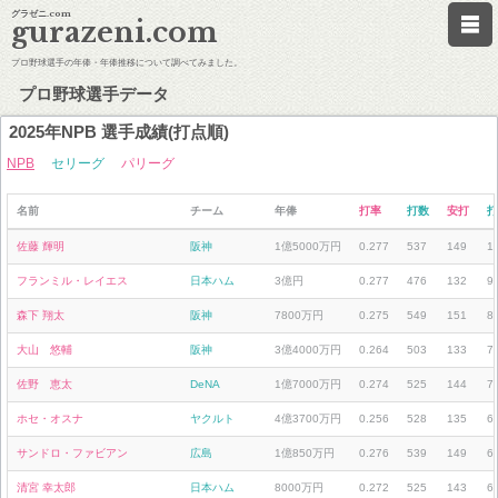
グラゼニ.com
gurazeni.com
プロ野球選手の年俸・年俸推移について調べてみました。
プロ野球選手データ
2025年NPB 選手成績(打点順)
NPB
セリーグ
パリーグ
名前
チーム
年俸
打率
打数
安打
打
佐藤 輝明
阪神
1億5000万円
0.277
537
149
1
フランミル・レイエス
日本ハム
3億円
0.277
476
132
9
森下 翔太
阪神
7800万円
0.275
549
151
8
大山 悠輔
阪神
3億4000万円
0.264
503
133
7
佐野 恵太
DeNA
1億7000万円
0.274
525
144
7
ホセ・オスナ
ヤクルト
4億3700万円
0.256
528
135
6
サンドロ・ファビアン
広島
1億850万円
0.276
539
149
6
清宮 幸太郎
日本ハム
8000万円
0.272
525
143
6