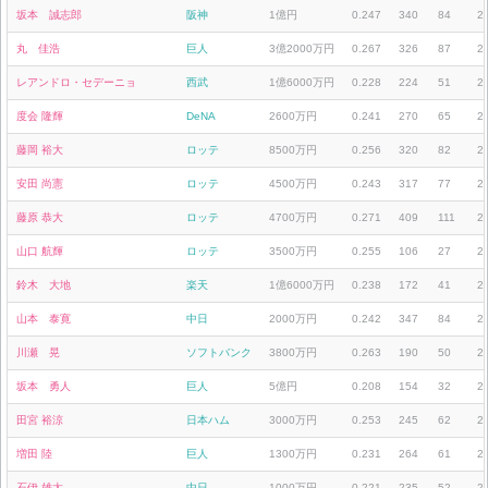
坂本 誠志郎
阪神
1億円
0.247
340
84
2
丸 佳浩
巨人
3億2000万円
0.267
326
87
2
レアンドロ・セデーニョ
西武
1億6000万円
0.228
224
51
2
度会 隆輝
DeNA
2600万円
0.241
270
65
2
藤岡 裕大
ロッテ
8500万円
0.256
320
82
2
安田 尚憲
ロッテ
4500万円
0.243
317
77
2
藤原 恭大
ロッテ
4700万円
0.271
409
111
2
山口 航輝
ロッテ
3500万円
0.255
106
27
2
鈴木 大地
楽天
1億6000万円
0.238
172
41
2
山本 泰寛
中日
2000万円
0.242
347
84
2
川瀬 晃
ソフトバンク
3800万円
0.263
190
50
2
坂本 勇人
巨人
5億円
0.208
154
32
2
田宮 裕涼
日本ハム
3000万円
0.253
245
62
2
増田 陸
巨人
1300万円
0.231
264
61
2
石伊 雄太
中日
1000万円
0.221
235
52
2