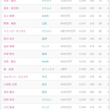
古賀 優大
ヤクルト
1350万円
0.280
264
74
1
茂木 栄五郎
ヤクルト
6000万円
0.240
150
36
1
石上 泰輝
DeNA
950万円
0.241
141
34
1
野間 峻祥
広島
8000万円
0.247
154
38
1
ドミンゴ・サンタナ
ヤクルト
4億7700万円
0.274
212
58
1
前川 右京
阪神
3200万円
0.246
195
48
1
友杉 篤輝
ロッテ
3000万円
0.230
278
64
1
木浪 聖也
阪神
6500万円
0.193
181
35
1
京田 陽太
DeNA
6000万円
0.216
194
42
1
森 友哉
オリックス
4億円
0.205
161
33
1
オルランド・カリステ
中日
9000万円
0.227
176
40
1
小深田 大翔
楽天
9000万円
0.217
299
65
1
滝沢 夏央
西武
1100万円
0.234
385
90
1
岩田 幸宏
ヤクルト
1000万円
0.266
357
95
1
小川 龍成
ロッテ
2500万円
0.264
178
47
1