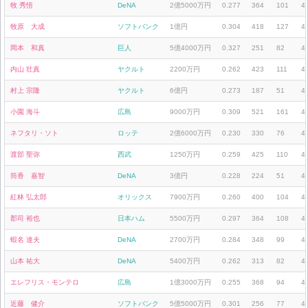
牧 秀悟
DeNA
2億5000万円
0.277
364
101
4
牧原 大成
ソフトバンク
1億円
0.304
418
127
4
岡本 和真
巨人
5億4000万円
0.327
251
82
4
内山 壮真
ヤクルト
2200万円
0.262
423
111
4
村上 宗隆
ヤクルト
6億円
0.273
187
51
4
小園 海斗
広島
9000万円
0.309
521
161
4
ネフタリ・ソト
ロッテ
2億6000万円
0.230
330
76
4
渡部 聖弥
西武
1250万円
0.259
425
110
4
筒香 嘉智
DeNA
3億円
0.228
224
51
4
紅林 弘太郎
オリックス
7900万円
0.260
400
104
4
郡司 裕也
日本ハム
5500万円
0.297
364
108
4
蝦名 達夫
DeNA
2700万円
0.284
348
99
4
山本 祐大
DeNA
5400万円
0.262
313
82
4
エレフリス・モンテロ
広島
1億3000万円
0.255
368
94
4
近藤 健介
ソフトバンク
5億5000万円
0.301
256
77
4