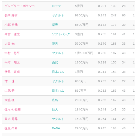
グレゴリー・ポランコ
ロッテ
5億円
0.201
139
28
1
長岡 秀樹
ヤクルト
9200万円
0.243
247
60
1
小郷 裕哉
楽天
6600万円
0.173
173
30
1
今宮 健太
ソフトバンク
3億円
0.255
161
41
1
太田 光
楽天
5700万円
0.176
188
33
1
中村 悠平
ヤクルト
1億5000万円
0.230
187
43
1
平沼 翔太
西武
1900万円
0.218
156
34
1
伏見 寅威
日本ハム
1億円
0.241
158
38
1
増田 珠
ヤクルト
900万円
0.233
116
27
1
山縣 秀
日本ハム
830万円
0.232
185
43
1
大盛 穂
広島
2000万円
0.265
162
43
1
佐々木 俊輔
巨人
1840万円
0.248
141
35
1
並木 秀尊
ヤクルト
1500万円
0.254
114
29
1
梶原 昂希
DeNA
2200万円
0.245
163
40
1