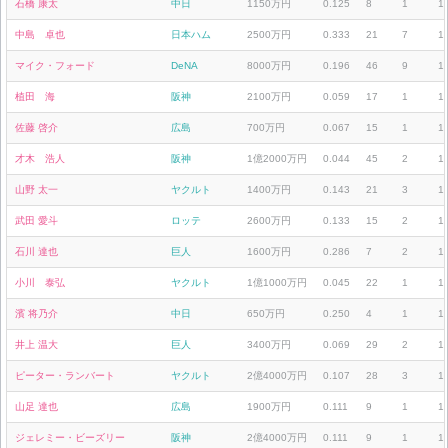
石橋 康太
中日
1150万円
0.125
8
1
1
中島 卓也
日本ハム
2500万円
0.333
21
7
1
マイク・フォード
DeNA
8000万円
0.196
46
9
1
植田 海
阪神
2100万円
0.059
17
1
1
佐藤 啓介
広島
700万円
0.067
15
1
1
才木 浩人
阪神
1億2000万円
0.044
45
2
1
山野 太一
ヤクルト
1400万円
0.143
21
3
1
武田 愛斗
ロッテ
2600万円
0.133
15
2
1
石川 達也
巨人
1600万円
0.286
7
2
1
小川 泰弘
ヤクルト
1億1000万円
0.045
22
1
1
濱 将乃介
中日
650万円
0.250
4
1
1
井上 温大
巨人
3400万円
0.069
29
2
1
ピーター・ランバート
ヤクルト
2億4000万円
0.107
28
3
1
山足 達也
広島
1900万円
0.111
9
1
1
ジェレミー・ビーズリー
阪神
2億4000万円
0.111
9
1
1