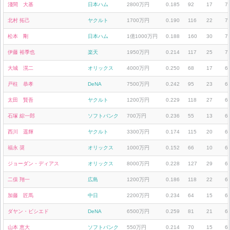
淺間 大基
日本ハム
2800万円
0.185
92
17
7
北村 拓己
ヤクルト
1700万円
0.190
116
22
7
松本 剛
日本ハム
1億1000万円
0.188
160
30
7
伊藤 裕季也
楽天
1950万円
0.214
117
25
7
大城 滉二
オリックス
4000万円
0.250
68
17
6
戸柱 恭孝
DeNA
7500万円
0.242
95
23
6
太田 賢吾
ヤクルト
1200万円
0.229
118
27
6
石塚 綜一郎
ソフトバンク
700万円
0.236
55
13
6
西川 遥輝
ヤクルト
3300万円
0.174
115
20
6
福永 奨
オリックス
1000万円
0.152
66
10
6
ジョーダン・ディアス
オリックス
8000万円
0.228
127
29
6
二俣 翔一
広島
1200万円
0.186
118
22
6
加藤 匠馬
中日
2200万円
0.234
64
15
6
ダヤン・ビシエド
DeNA
6500万円
0.259
81
21
6
山本 恵大
ソフトバンク
550万円
0.214
70
15
6