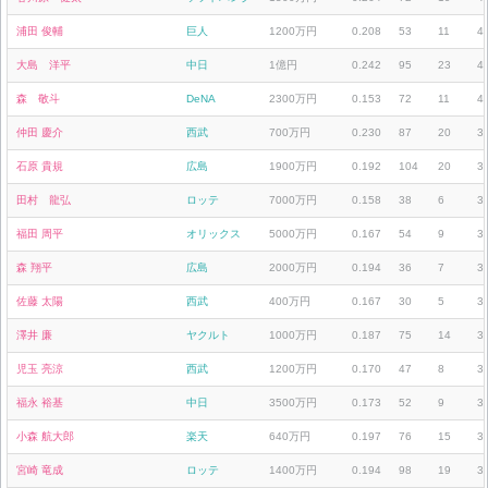
浦田 俊輔
巨人
1200万円
0.208
53
11
4
大島 洋平
中日
1億円
0.242
95
23
4
森 敬斗
DeNA
2300万円
0.153
72
11
4
仲田 慶介
西武
700万円
0.230
87
20
3
石原 貴規
広島
1900万円
0.192
104
20
3
田村 龍弘
ロッテ
7000万円
0.158
38
6
3
福田 周平
オリックス
5000万円
0.167
54
9
3
森 翔平
広島
2000万円
0.194
36
7
3
佐藤 太陽
西武
400万円
0.167
30
5
3
澤井 廉
ヤクルト
1000万円
0.187
75
14
3
児玉 亮涼
西武
1200万円
0.170
47
8
3
福永 裕基
中日
3500万円
0.173
52
9
3
小森 航大郎
楽天
640万円
0.197
76
15
3
宮崎 竜成
ロッテ
1400万円
0.194
98
19
3