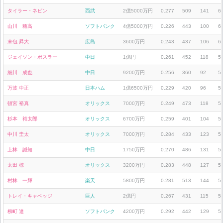
タイラー・ネビン
西武
2億5000万円
0.277
509
141
6
山川 穂高
ソフトバンク
4億5000万円
0.226
443
100
6
末包 昇大
広島
3600万円
0.243
437
106
6
ジェイソン・ボスラー
中日
1億円
0.261
452
118
5
細川 成也
中日
9200万円
0.256
360
92
5
万波 中正
日本ハム
1億6500万円
0.229
420
96
5
頓宮 裕真
オリックス
7000万円
0.249
473
118
5
杉本 裕太郎
オリックス
6700万円
0.259
401
104
5
中川 圭太
オリックス
7000万円
0.284
433
123
5
上林 誠知
中日
1750万円
0.270
486
131
5
太田 椋
オリックス
3200万円
0.283
448
127
5
村林 一輝
楽天
5800万円
0.281
513
144
5
トレイ・キャベッジ
巨人
2億円
0.267
431
115
5
柳町 達
ソフトバンク
4200万円
0.292
442
129
5