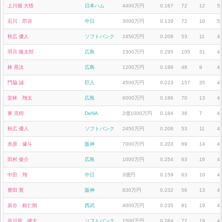
上川畑 大悟
日本ハム
4400万円
0.167
72
12
5
石川 昂弥
中日
3000万円
0.139
72
10
5
秋広 優人
ソフトバンク
2450万円
0.208
53
11
4
羽月 隆太郎
広島
2300万円
0.295
105
31
4
林 晃汰
広島
1200万円
0.188
48
9
4
門脇 誠
巨人
4500万円
0.223
157
35
4
堂林 翔太
広島
6000万円
0.186
70
13
4
東 克樹
DeNA
2億1000万円
0.184
38
7
4
秋広 優人
ソフトバンク
2450万円
0.208
53
11
4
糸原 健斗
阪神
7000万円
0.203
69
14
4
田村 俊介
広島
1000万円
0.254
63
16
4
中田 翔
中日
3億円
0.159
63
10
4
豊田 寛
阪神
830万円
0.232
56
13
4
炭谷 銀仁朗
西武
4000万円
0.235
81
19
4
谷川原 健太
ソフトバンク
1500万円
0.264
72
19
4