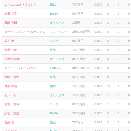
エマニュエル・ラミレス
西武
700万円
0.000
0
0
0
岩田 将貴
DeNA
560万円
0.000
0
0
0
田嶋 大樹
オリックス
1億円
0.000
3
0
0
ダーウィンゾン・ヘルナンデス
ソフトバンク
2億5000万円
0.000
0
0
0
坂井 遼
ロッテ
560万円
0.000
0
0
0
滝田 一希
広島
1000万円
0.000
0
0
0
古田島 成龍
オリックス
3500万円
0.000
0
0
0
ドリュー・バーヘイゲン
日本ハム
3億5000万円
0.000
0
0
0
中崎 翔太
広島
5200万円
0.000
0
0
0
齋藤 大翔
西武
1000万円
0.091
11
1
0
石川 亮
オリックス
1600万円
0.000
1
0
0
種市 篤暉
ロッテ
8500万円
0.000
1
0
0
浜地 真澄
DeNA
2800万円
0.000
0
0
0
吉納 翼
楽天
700万円
0.000
3
0
0