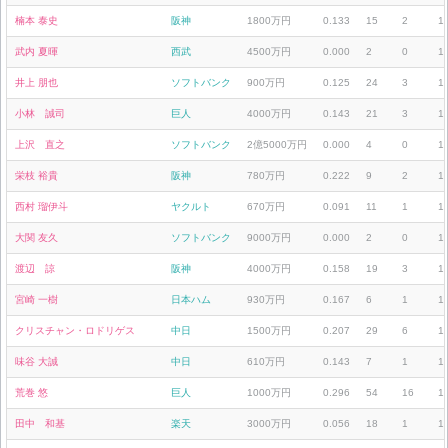
楠本 泰史
阪神
1800万円
0.133
15
2
1
武内 夏暉
西武
4500万円
0.000
2
0
1
井上 朋也
ソフトバンク
900万円
0.125
24
3
1
小林 誠司
巨人
4000万円
0.143
21
3
1
上沢 直之
ソフトバンク
2億5000万円
0.000
4
0
1
栄枝 裕貴
阪神
780万円
0.222
9
2
1
西村 瑠伊斗
ヤクルト
670万円
0.091
11
1
1
大関 友久
ソフトバンク
9000万円
0.000
2
0
1
渡辺 諒
阪神
4000万円
0.158
19
3
1
宮崎 一樹
日本ハム
930万円
0.167
6
1
1
クリスチャン・ロドリゲス
中日
1500万円
0.207
29
6
1
味谷 大誠
中日
610万円
0.143
7
1
1
荒巻 悠
巨人
1000万円
0.296
54
16
1
田中 和基
楽天
3000万円
0.056
18
1
1