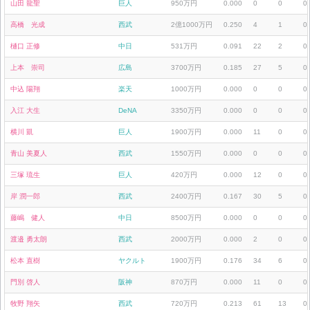
山田 龍聖
巨人
950万円
0.000
0
0
0
高橋 光成
西武
2億1000万円
0.250
4
1
0
樋口 正修
中日
531万円
0.091
22
2
0
上本 崇司
広島
3700万円
0.185
27
5
0
中込 陽翔
楽天
1000万円
0.000
0
0
0
入江 大生
DeNA
3350万円
0.000
0
0
0
横川 凱
巨人
1900万円
0.000
11
0
0
青山 美夏人
西武
1550万円
0.000
0
0
0
三塚 琉生
巨人
420万円
0.000
12
0
0
岸 潤一郎
西武
2400万円
0.167
30
5
0
藤嶋 健人
中日
8500万円
0.000
0
0
0
渡邉 勇太朗
西武
2000万円
0.000
2
0
0
松本 直樹
ヤクルト
1900万円
0.176
34
6
0
門別 啓人
阪神
870万円
0.000
11
0
0
牧野 翔矢
西武
720万円
0.213
61
13
0