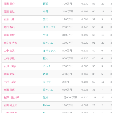
仲田 慶介
西武
700万円
0.230
87
20
3
佐藤 龍世
中日
3400万円
0.197
66
13
3
石原 彪
楽天
1700万円
0.094
32
3
3
野口 智哉
オリックス
2000万円
0.145
55
8
3
佐藤 龍世
中日
3400万円
0.197
66
13
3
奈良間 大己
日本ハム
1700万円
0.220
91
20
3
山中 稜真
オリックス
800万円
0.122
49
6
3
山崎 伊織
巨人
9000万円
0.130
46
6
3
石川 慎吾
ロッテ
2600万円
0.086
35
3
3
佐藤 太陽
西武
400万円
0.167
30
5
3
中村 奨吾
ロッテ
2億円
0.186
59
11
3
有薗 直輝
日本ハム
630万円
0.226
31
7
3
梅野 隆太郎
阪神
1億6000万円
0.220
118
26
2
石田 裕太郎
DeNA
1300万円
0.087
23
2
2