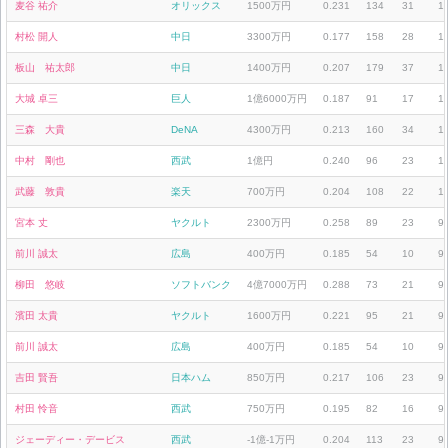
麦谷 祐介
オリックス
1500万円
0.231
134
31
1
村松 開人
中日
3300万円
0.177
158
28
1
板山 祐太郎
中日
1400万円
0.207
179
37
1
大城 卓三
巨人
1億6000万円
0.187
91
17
1
三森 大貴
DeNA
4300万円
0.213
160
34
1
中村 剛也
西武
1億円
0.240
96
23
1
武藤 敦貴
楽天
700万円
0.204
108
22
1
宮本 丈
ヤクルト
2300万円
0.258
89
23
9
前川 誠太
広島
400万円
0.185
54
10
9
柳田 悠岐
ソフトバンク
4億7000万円
0.288
73
21
9
濱田 太貴
ヤクルト
1600万円
0.221
95
21
9
前川 誠太
広島
400万円
0.185
54
10
9
吉田 賢吾
日本ハム
850万円
0.217
106
23
9
村田 怜音
西武
750万円
0.195
82
16
9
ジェーディー・デービス
西武
-1億-1万円
0.204
113
23
9