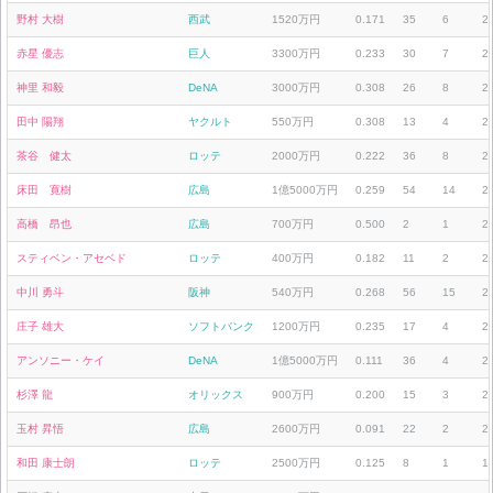
野村 大樹
西武
1520万円
0.171
35
6
2
赤星 優志
巨人
3300万円
0.233
30
7
2
神里 和毅
DeNA
3000万円
0.308
26
8
2
田中 陽翔
ヤクルト
550万円
0.308
13
4
2
茶谷 健太
ロッテ
2000万円
0.222
36
8
2
床田 寛樹
広島
1億5000万円
0.259
54
14
2
高橋 昂也
広島
700万円
0.500
2
1
2
スティベン・アセベド
ロッテ
400万円
0.182
11
2
2
中川 勇斗
阪神
540万円
0.268
56
15
2
庄子 雄大
ソフトバンク
1200万円
0.235
17
4
2
アンソニー・ケイ
DeNA
1億5000万円
0.111
36
4
2
杉澤 龍
オリックス
900万円
0.200
15
3
2
玉村 昇悟
広島
2600万円
0.091
22
2
2
和田 康士朗
ロッテ
2500万円
0.125
8
1
1