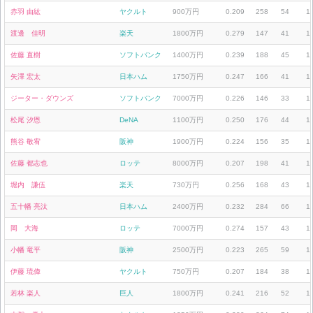
赤羽 由紘
ヤクルト
900万円
0.209
258
54
1
渡邊 佳明
楽天
1800万円
0.279
147
41
1
佐藤 直樹
ソフトバンク
1400万円
0.239
188
45
1
矢澤 宏太
日本ハム
1750万円
0.247
166
41
1
ジーター・ダウンズ
ソフトバンク
7000万円
0.226
146
33
1
松尾 汐恩
DeNA
1100万円
0.250
176
44
1
熊谷 敬宥
阪神
1900万円
0.224
156
35
1
佐藤 都志也
ロッテ
8000万円
0.207
198
41
1
堀内 謙伍
楽天
730万円
0.256
168
43
1
五十幡 亮汰
日本ハム
2400万円
0.232
284
66
1
岡 大海
ロッテ
7000万円
0.274
157
43
1
小幡 竜平
阪神
2500万円
0.223
265
59
1
伊藤 琉偉
ヤクルト
750万円
0.207
184
38
1
若林 楽人
巨人
1800万円
0.241
216
52
1