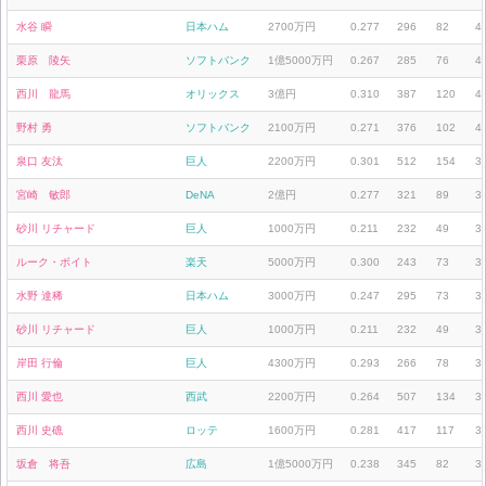
水谷 瞬
日本ハム
2700万円
0.277
296
82
4
栗原 陵矢
ソフトバンク
1億5000万円
0.267
285
76
4
西川 龍馬
オリックス
3億円
0.310
387
120
4
野村 勇
ソフトバンク
2100万円
0.271
376
102
4
泉口 友汰
巨人
2200万円
0.301
512
154
3
宮崎 敏郎
DeNA
2億円
0.277
321
89
3
砂川 リチャード
巨人
1000万円
0.211
232
49
3
ルーク・ボイト
楽天
5000万円
0.300
243
73
3
水野 達稀
日本ハム
3000万円
0.247
295
73
3
砂川 リチャード
巨人
1000万円
0.211
232
49
3
岸田 行倫
巨人
4300万円
0.293
266
78
3
西川 愛也
西武
2200万円
0.264
507
134
3
西川 史礁
ロッテ
1600万円
0.281
417
117
3
坂倉 将吾
広島
1億5000万円
0.238
345
82
3