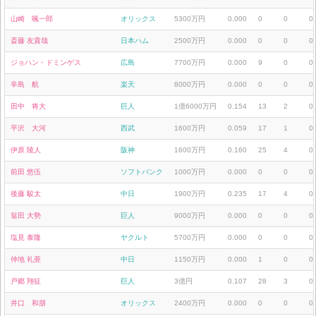
山崎 颯一郎
オリックス
5300万円
0.000
0
0
0
斎藤 友貴哉
日本ハム
2500万円
0.000
0
0
0
ジョハン・ドミンゲス
広島
7700万円
0.000
9
0
0
辛島 航
楽天
8000万円
0.000
0
0
0
田中 将大
巨人
1億6000万円
0.154
13
2
0
平沢 大河
西武
1600万円
0.059
17
1
0
伊原 陵人
阪神
1600万円
0.160
25
4
0
前田 悠伍
ソフトバンク
1000万円
0.000
0
0
0
後藤 駿太
中日
1900万円
0.235
17
4
0
翁田 大勢
巨人
9000万円
0.000
0
0
0
塩見 泰隆
ヤクルト
5700万円
0.000
0
0
0
仲地 礼亜
中日
1150万円
0.000
1
0
0
戸郷 翔征
巨人
3億円
0.107
28
3
0
井口 和朋
オリックス
2400万円
0.000
0
0
0