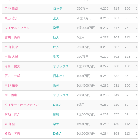
寺地 隆成
ロッテ
550万円
0.256
414
106
3
辰己 涼介
楽天
-1億-1万円
0.240
367
88
3
マイケル・フランコ
楽天
1億2000万円
0.237
317
75
3
吉川 尚輝
巨人
2億円
0.277
404
112
3
中山 礼都
巨人
2260万円
0.265
287
76
3
中島 大輔
楽天
950万円
0.266
462
123
3
若月 健矢
オリックス
1億3000万円
0.272
368
100
3
石井 一成
日本ハム
4000万円
0.259
332
86
3
中野 拓夢
阪神
1億4500万円
0.282
531
150
3
宗 佑磨
オリックス
7300万円
0.235
349
82
2
タイラー・オースティン
DeNA
5億円
0.269
219
59
2
菊池 涼介
広島
2億5000万円
0.251
355
89
2
宗山 塁
楽天
1600万円
0.260
430
112
2
桑原 将志
DeNA
1億2000万円
0.284
398
113
2