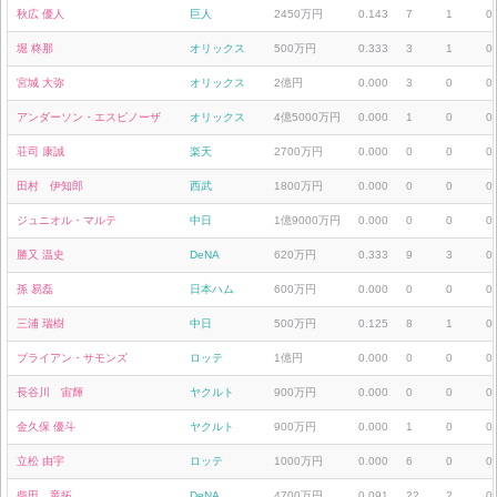
秋広 優人
巨人
2450万円
0.143
7
1
0
堀 柊那
オリックス
500万円
0.333
3
1
0
宮城 大弥
オリックス
2億円
0.000
3
0
0
アンダーソン・エスピノーザ
オリックス
4億5000万円
0.000
1
0
0
荘司 康誠
楽天
2700万円
0.000
0
0
0
田村 伊知郎
西武
1800万円
0.000
0
0
0
ジュニオル・マルテ
中日
1億9000万円
0.000
0
0
0
勝又 温史
DeNA
620万円
0.333
9
3
0
孫 易磊
日本ハム
600万円
0.000
0
0
0
三浦 瑞樹
中日
500万円
0.125
8
1
0
ブライアン・サモンズ
ロッテ
1億円
0.000
0
0
0
長谷川 宙輝
ヤクルト
900万円
0.000
0
0
0
金久保 優斗
ヤクルト
900万円
0.000
1
0
0
立松 由宇
ロッテ
1000万円
0.000
6
0
0
柴田 竜拓
DeNA
4700万円
0.091
22
2
0