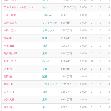
アルベルト・バルドナード
巨人
1億5000万円
0.000
0
0
0
上原 健太
日本ハム
3600万円
0.000
0
0
0
大野 稼頭央
ソフトバンク
520万円
0.000
0
0
0
本田 圭佑
オリックス
2900万円
0.000
0
0
0
椎葉 剛
阪神
950万円
0.000
0
0
0
水上 由伸
西武
3000万円
0.000
0
0
0
島内 颯太郎
広島
8800万円
0.000
0
0
0
九鬼 隆平
DeNA
650万円
0.250
12
3
0
陽 柏翔
楽天
550万円
0.500
2
1
0
富田 蓮
阪神
2800万円
0.000
5
0
0
東浜 巨
ソフトバンク
1億5000万円
0.000
0
0
0
佐々木 健
西武
1400万円
0.000
0
0
0
森浦 大輔
広島
6300万円
0.000
0
0
0
鈴木 翔天
楽天
6500万円
0.000
0
0
0