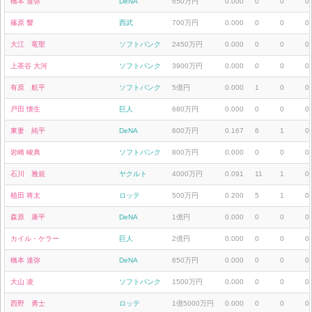
橋本 達弥
DeNA
650万円
0.000
0
0
0
篠原 響
西武
700万円
0.000
0
0
0
大江 竜聖
ソフトバンク
2450万円
0.000
0
0
0
上茶谷 大河
ソフトバンク
3900万円
0.000
0
0
0
有原 航平
ソフトバンク
5億円
0.000
1
0
0
戸田 懐生
巨人
680万円
0.000
0
0
0
東妻 純平
DeNA
600万円
0.167
6
1
0
岩崎 峻典
ソフトバンク
800万円
0.000
0
0
0
石川 雅規
ヤクルト
4000万円
0.091
11
1
0
植田 将太
ロッテ
500万円
0.200
5
1
0
森原 康平
DeNA
1億円
0.000
0
0
0
カイル・ケラー
巨人
2億円
0.000
0
0
0
橋本 達弥
DeNA
650万円
0.000
0
0
0
大山 凌
ソフトバンク
1500万円
0.000
0
0
0
西野 勇士
ロッテ
1億5000万円
0.000
0
0
0