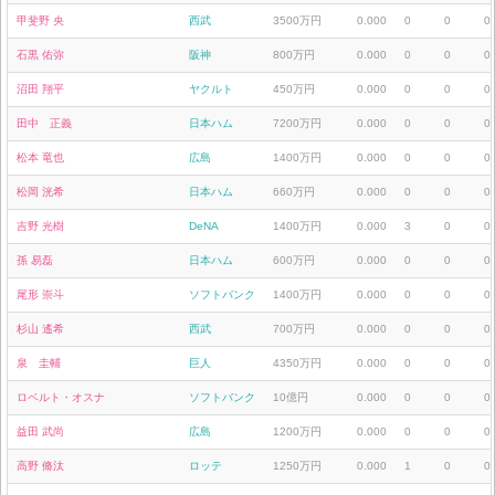
甲斐野 央
西武
3500万円
0.000
0
0
0
石黒 佑弥
阪神
800万円
0.000
0
0
0
沼田 翔平
ヤクルト
450万円
0.000
0
0
0
田中 正義
日本ハム
7200万円
0.000
0
0
0
松本 竜也
広島
1400万円
0.000
0
0
0
松岡 洸希
日本ハム
660万円
0.000
0
0
0
吉野 光樹
DeNA
1400万円
0.000
3
0
0
孫 易磊
日本ハム
600万円
0.000
0
0
0
尾形 崇斗
ソフトバンク
1400万円
0.000
0
0
0
杉山 遙希
西武
700万円
0.000
0
0
0
泉 圭輔
巨人
4350万円
0.000
0
0
0
ロベルト・オスナ
ソフトバンク
10億円
0.000
0
0
0
益田 武尚
広島
1200万円
0.000
0
0
0
高野 脩汰
ロッテ
1250万円
0.000
1
0
0