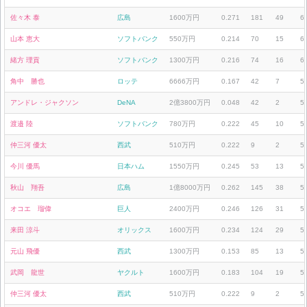
佐々木 泰
広島
1600万円
0.271
181
49
6
山本 恵大
ソフトバンク
550万円
0.214
70
15
6
緒方 理貢
ソフトバンク
1300万円
0.216
74
16
6
角中 勝也
ロッテ
6666万円
0.167
42
7
5
アンドレ・ジャクソン
DeNA
2億3800万円
0.048
42
2
5
渡邉 陸
ソフトバンク
780万円
0.222
45
10
5
仲三河 優太
西武
510万円
0.222
9
2
5
今川 優馬
日本ハム
1550万円
0.245
53
13
5
秋山 翔吾
広島
1億8000万円
0.262
145
38
5
オコエ 瑠偉
巨人
2400万円
0.246
126
31
5
来田 涼斗
オリックス
1600万円
0.234
124
29
5
元山 飛優
西武
1300万円
0.153
85
13
5
武岡 龍世
ヤクルト
1600万円
0.183
104
19
5
仲三河 優太
西武
510万円
0.222
9
2
5