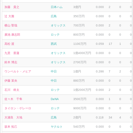
加藤 貴之
日本ハム
3億円
0.000
2
0
0
辻 大雅
広島
350万円
0.000
0
0
0
横山 聖哉
オリックス
700万円
0.000
2
0
0
廣池 康志郎
ロッテ
800万円
0.000
0
0
0
高松 渡
西武
1100万円
0.059
17
1
0
九里 亜蓮
オリックス
1億4000万円
0.000
0
0
0
鈴木 博志
オリックス
2700万円
0.000
0
0
0
ウンベルト・メヒア
中日
1億円
0.286
7
2
0
伊藤 茉央
中日
880万円
0.000
0
0
0
石川 柊太
ロッテ
1億2000万円
0.000
2
0
0
佐々木 千隼
DeNA
3500万円
0.000
1
0
0
タイロン・ゲレーロ
ロッテ
9000万円
0.000
0
0
0
大瀬良 大地
広島
2億円
0.118
34
4
0
坂本 拓己
ヤクルト
540万円
0.000
0
0
0