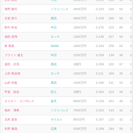
海野 隆司
ソフトバンク
2600万円
0.220
246
54
2
古賀 悠斗
西武
4600万円
0.228
289
66
2
田中 幹也
中日
1850万円
0.270
315
85
2
池田 来翔
ロッテ
1300万円
0.238
227
54
2
林 琢真
DeNA
1900万円
0.244
258
63
2
ブライト 健太
中日
1350万円
0.259
139
36
2
源田 壮亮
西武
3億円
0.209
320
67
2
上田 希由翔
ロッテ
1650万円
0.211
166
35
2
山村 崇嘉
西武
1500万円
0.246
211
52
2
甲斐 拓也
巨人
3億円
0.260
223
58
2
オスカー・ゴンザレス
楽天
8600万円
0.229
201
46
1
嶺井 博希
ソフトバンク
7500万円
0.224
143
32
1
北村 恵吾
ヤクルト
850万円
0.267
120
32
1
矢野 雅哉
広島
5300万円
0.208
284
59
1