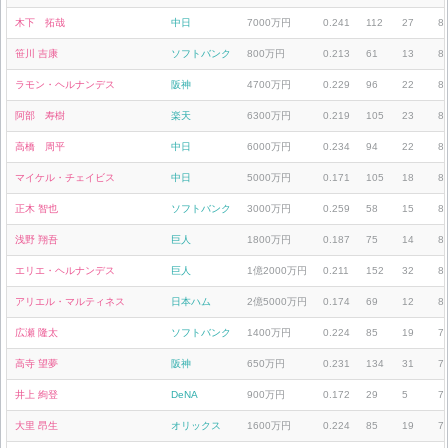
木下 拓哉
中日
7000万円
0.241
112
27
8
笹川 吉康
ソフトバンク
800万円
0.213
61
13
8
ラモン・ヘルナンデス
阪神
4700万円
0.229
96
22
8
阿部 寿樹
楽天
6300万円
0.219
105
23
8
高橋 周平
中日
6000万円
0.234
94
22
8
マイケル・チェイビス
中日
5000万円
0.171
105
18
8
正木 智也
ソフトバンク
3000万円
0.259
58
15
8
浅野 翔吾
巨人
1800万円
0.187
75
14
8
エリエ・ヘルナンデス
巨人
1億2000万円
0.211
152
32
8
アリエル・マルティネス
日本ハム
2億5000万円
0.174
69
12
8
広瀬 隆太
ソフトバンク
1400万円
0.224
85
19
7
高寺 望夢
阪神
650万円
0.231
134
31
7
井上 絢登
DeNA
900万円
0.172
29
5
7
大里 昂生
オリックス
1600万円
0.224
85
19
7