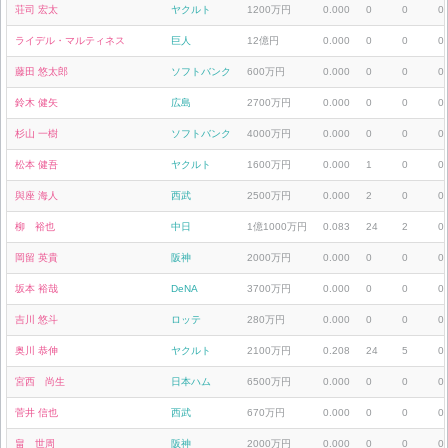
荘司 宏太
ヤクルト
1200万円
0.000
0
0
0
ライデル・マルティネス
巨人
12億円
0.000
0
0
0
藤田 悠太郎
ソフトバンク
600万円
0.000
0
0
0
鈴木 健矢
広島
2700万円
0.000
0
0
0
杉山 一樹
ソフトバンク
4000万円
0.000
0
0
0
松本 健吾
ヤクルト
1600万円
0.000
1
0
0
與座 海人
西武
2500万円
0.000
2
0
0
柳 裕也
中日
1億1000万円
0.083
24
2
0
岡留 英貴
阪神
2000万円
0.000
0
0
0
坂本 裕哉
DeNA
3700万円
0.000
0
0
0
吉川 悠斗
ロッテ
280万円
0.000
0
0
0
奥川 恭伸
ヤクルト
2100万円
0.208
24
5
0
宮西 尚生
日本ハム
6500万円
0.000
0
0
0
菅井 信也
西武
670万円
0.000
0
0
0
畠 世周
阪神
2000万円
0.000
0
0
0