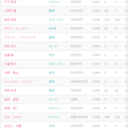
下川 隼佑
ヤクルト
300万円
0.167
6
1
0
小野寺 暖
阪神
1500万円
0.241
29
7
0
頓宮 裕真
オリックス
7000万円
0.249
473
118
5
ダヤン・ビシエド
DeNA
6500万円
0.259
81
21
6
グラント・ハートウィグ
阪神
5800万円
0.000
0
0
0
河村 説人
ロッテ
900万円
0.000
0
0
0
近藤 廉
中日
510万円
0.000
0
0
0
川瀬 堅斗
オリックス
800万円
0.000
0
0
0
今野 龍太
楽天
2700万円
0.000
0
0
0
スペンサー・ハワード
楽天
1億5000万円
0.000
3
0
0
村田 怜音
西武
750万円
0.195
82
16
9
益田 直也
ロッテ
2億円
0.000
0
0
0
高橋 奎二
ヤクルト
5800万円
0.000
8
0
0
ホセ・オスナ
ヤクルト
4億3700万円
0.256
528
135
6
祖父江 大輔
中日
7500万円
0.000
0
0
0