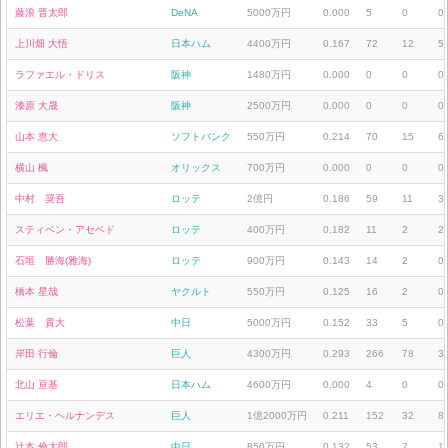
藤浪 晋太郎
DeNA
5000万円
0.000
5
0
0
上川畑 大悟
日本ハム
4400万円
0.167
72
12
5
ラファエル・ドリス
阪神
1480万円
0.000
0
0
0
漆原 大晟
阪神
2500万円
0.000
0
0
0
山本 恵大
ソフトバンク
550万円
0.214
70
15
6
横山 楓
オリックス
700万円
0.000
0
0
0
中村 奨吾
ロッテ
2億円
0.186
59
11
3
スティベン・アセベド
ロッテ
400万円
0.182
11
2
2
石垣 勝海(雅海)
ロッテ
900万円
0.143
14
2
0
橋本 星哉
ヤクルト
550万円
0.125
16
2
0
松葉 貴大
中日
5000万円
0.152
33
5
0
岸田 行倫
巨人
4300万円
0.293
266
78
3
北山 亘基
日本ハム
4600万円
0.000
4
0
0
エリエ・ヘルナンデス
巨人
1億2000万円
0.211
152
32
8
辻本 倫太郎
中日
850万円
0.132
53
7
1