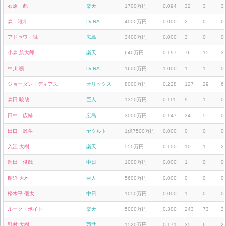
石原 彪
楽天
1700万円
0.094
32
3
3
森 唯斗
DeNA
4000万円
0.000
2
0
0
アドゥワ 誠
広島
3400万円
0.000
3
0
0
小森 航大郎
楽天
640万円
0.197
76
15
3
中川 颯
DeNA
1600万円
1.000
1
1
0
ジョーダン・ディアス
オリックス
8000万円
0.228
127
29
6
森田 駿哉
巨人
1350万円
0.111
9
1
0
田中 広輔
広島
3000万円
0.147
34
5
0
田口 麗斗
ヤクルト
1億7500万円
0.000
0
0
0
入江 大樹
楽天
550万円
0.100
10
1
2
岡田 俊哉
中日
1000万円
0.000
1
0
0
船迫 大雅
巨人
5600万円
0.000
0
0
0
松木平 優太
中日
1050万円
0.000
1
0
0
ルーク・ボイト
楽天
5000万円
0.300
243
73
3
野村 大樹
西武
1520万円
0.171
35
6
2