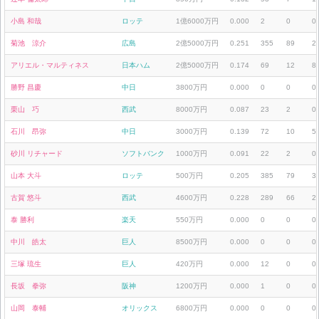
小島 和哉
ロッテ
1億6000万円
0.000
2
0
0
菊池 涼介
広島
2億5000万円
0.251
355
89
2
アリエル・マルティネス
日本ハム
2億5000万円
0.174
69
12
8
勝野 昌慶
中日
3800万円
0.000
0
0
0
栗山 巧
西武
8000万円
0.087
23
2
0
石川 昂弥
中日
3000万円
0.139
72
10
5
砂川 リチャード
ソフトバンク
1000万円
0.091
22
2
0
山本 大斗
ロッテ
500万円
0.205
385
79
3
古賀 悠斗
西武
4600万円
0.228
289
66
2
泰 勝利
楽天
550万円
0.000
0
0
0
中川 皓太
巨人
8500万円
0.000
0
0
0
三塚 琉生
巨人
420万円
0.000
12
0
0
長坂 拳弥
阪神
1200万円
0.000
1
0
0
山岡 泰輔
オリックス
6800万円
0.000
0
0
0