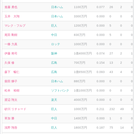
進藤 勇也
日本ハム
1100万円
0.077
26
2
0
玉井 大翔
日本ハム
3300万円
0.000
0
0
0
マレク・フルプ
巨人
1200万円
0.000
5
0
0
尾田 剛樹
中日
830万円
0.000
5
0
0
一條 力真
ロッテ
1000万円
0.000
0
0
0
伊藤 将司
阪神
1億4000万円
0.074
27
2
1
久保 修
広島
700万円
0.154
13
2
0
森下 暢仁
広島
1億6500万円
0.093
43
4
0
柴田 獅子
日本ハム
880万円
0.000
0
0
0
松本 裕樹
ソフトバンク
1億1000万円
0.000
0
0
0
渡辺 翔太
楽天
4000万円
0.000
0
0
0
砂川 リチャード
巨人
1000万円
0.211
232
49
3
草加 勝
中日
1400万円
0.000
1
0
0
浅野 翔吾
巨人
1800万円
0.187
75
14
8