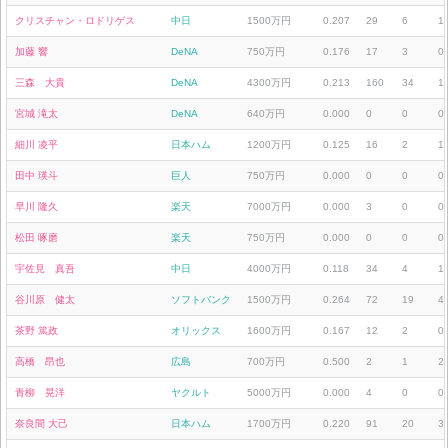
クリスチャン・ロドリゲス
中日
1500万円
0.207
29
6
1
加藤 響
DeNA
750万円
0.176
17
3
0
三森 大貴
DeNA
4300万円
0.213
160
34
1
宮城 滝太
DeNA
640万円
0.000
0
0
0
細川 凌平
日本ハム
1200万円
0.125
16
2
1
田中 瑛斗
巨人
750万円
0.000
0
0
0
早川 隆久
楽天
7000万円
0.000
3
0
0
松田 啄磨
楽天
750万円
0.000
0
0
0
宇佐見 真吾
中日
4000万円
0.118
34
4
1
谷川原 健太
ソフトバンク
1500万円
0.264
72
19
4
茶野 篤政
オリックス
1600万円
0.167
12
2
0
高橋 昂也
広島
700万円
0.500
2
1
2
青柳 晃洋
ヤクルト
5000万円
0.000
4
0
0
奈良間 大己
日本ハム
1700万円
0.220
91
20
3