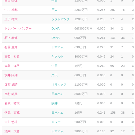
吉田 聖弥
中日
1200万円
0.000
1
0
0
中山 礼都
巨人
2260万円
0.265
287
76
3
庄子 雄大
ソフトバンク
1200万円
0.235
17
4
2
トレバー・バウアー
DeNA
9億3000万円
0.059
34
2
0
石上 泰輝
DeNA
950万円
0.241
141
34
1
有薗 直輝
日本ハム
630万円
0.226
31
7
3
高梨 裕稔
ヤクルト
3000万円
0.042
24
1
0
大島 洋平
中日
1億円
0.242
95
23
4
坂井 陽翔
楽天
600万円
0.000
0
0
0
寺西 成騎
オリックス
1100万円
0.000
0
0
0
金村 尚真
日本ハム
3600万円
0.000
3
0
0
岩貞 祐太
阪神
1億円
0.000
0
0
0
伏見 寅威
日本ハム
1億円
0.241
158
38
1
吉川 悠斗
ロッテ
280万円
0.000
0
0
0
淺間 大基
日本ハム
2800万円
0.185
92
17
7