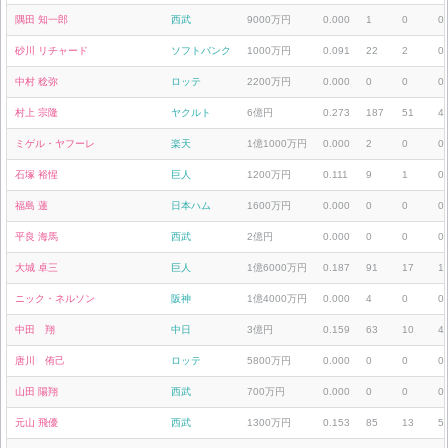
隅田 知一郎
西武
9000万円
0.000
1
0
0
砂川 リチャード
ソフトバンク
1000万円
0.091
22
2
0
中村 稔弥
ロッテ
2200万円
0.000
0
0
0
村上 宗隆
ヤクルト
6億円
0.273
187
51
4
ミゲル・ヤフーレ
楽天
1億1000万円
0.000
2
0
0
石塚 裕惺
巨人
1200万円
0.111
9
1
0
福島 蓮
日本ハム
1600万円
0.000
0
0
0
平良 海馬
西武
2億円
0.000
0
0
0
大城 卓三
巨人
1億6000万円
0.187
91
17
1
ニック・ネルソン
阪神
1億4000万円
0.000
4
0
0
中田 翔
中日
3億円
0.159
63
10
4
唐川 侑己
ロッテ
5800万円
0.000
0
0
0
山田 陽翔
西武
700万円
0.000
0
0
0
元山 飛優
西武
1300万円
0.153
85
13
5