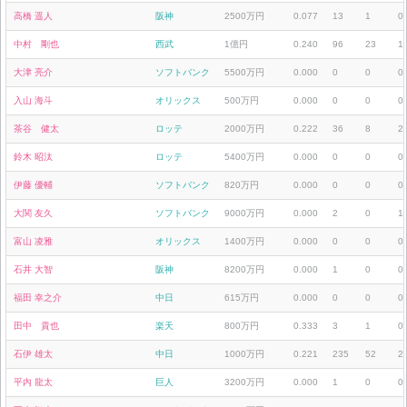
高橋 遥人
阪神
2500万円
0.077
13
1
0
中村 剛也
西武
1億円
0.240
96
23
1
大津 亮介
ソフトバンク
5500万円
0.000
0
0
0
入山 海斗
オリックス
500万円
0.000
0
0
0
茶谷 健太
ロッテ
2000万円
0.222
36
8
2
鈴木 昭汰
ロッテ
5400万円
0.000
0
0
0
伊藤 優輔
ソフトバンク
820万円
0.000
0
0
0
大関 友久
ソフトバンク
9000万円
0.000
2
0
1
富山 凌雅
オリックス
1400万円
0.000
0
0
0
石井 大智
阪神
8200万円
0.000
1
0
0
福田 幸之介
中日
615万円
0.000
0
0
0
田中 貴也
楽天
800万円
0.333
3
1
0
石伊 雄太
中日
1000万円
0.221
235
52
2
平内 龍太
巨人
3200万円
0.000
1
0
0