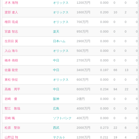
才木 海翔
オリックス
1200万円
0.000
0
0
0
渡部 遼人
オリックス
1600万円
0.200
10
2
0
権田 琉成
オリックス
700万円
0.000
0
0
0
宮森 智志
楽天
950万円
0.000
0
0
0
生田目 翼
日本ハム
2900万円
0.000
0
0
0
入山 海斗
オリックス
500万円
0.000
0
0
0
橋本 侑樹
中日
2700万円
0.000
0
0
0
佐藤 龍世
中日
3400万円
0.197
66
13
3
東松 快征
オリックス
600万円
0.000
0
0
0
高橋 周平
中日
6000万円
0.234
94
22
8
岩崎 優
阪神
2億円
0.000
0
0
0
塹江 敦哉
広島
4000万円
0.000
0
0
0
宮崎 颯
ソフトバンク
400万円
0.000
0
0
0
松原 聖弥
西武
2000万円
0.273
22
6
0
山野辺 翔
ヤクルト
1200万円
0.211
19
4
2