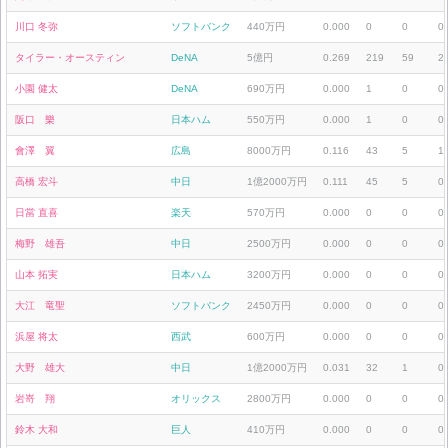
川口 冬弥
ソフトバンク
440万円
0.000
0
0
0
タイラー・オースティン
DeNA
5億円
0.269
219
59
2
小園 健太
DeNA
690万円
0.000
1
0
0
阪口 樂
日本ハム
550万円
0.000
1
0
0
會澤 翼
広島
8000万円
0.116
43
5
1
高橋 宏斗
中日
1億2000万円
0.111
45
5
0
日當 直喜
楽天
570万円
0.000
0
0
0
梅野 雄吾
中日
2500万円
0.000
0
0
0
山本 拓実
日本ハム
3200万円
0.000
0
0
0
大江 竜聖
ソフトバンク
2450万円
0.000
0
0
0
浜屋 将太
西武
600万円
0.000
0
0
0
大野 雄大
中日
1億2000万円
0.031
32
1
0
岩嵜 翔
オリックス
2800万円
0.000
0
0
0
鈴木 大和
巨人
410万円
0.000
0
0
0