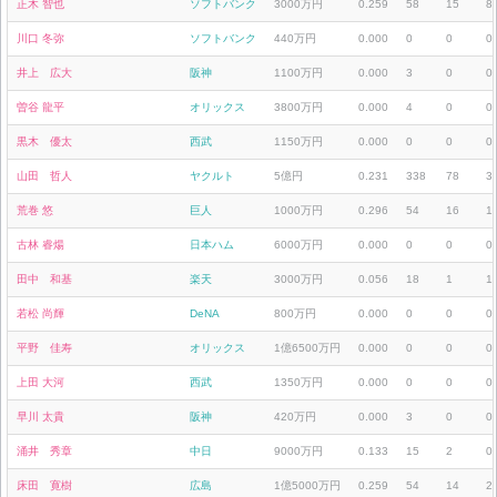
正木 智也
ソフトバンク
3000万円
0.259
58
15
8
川口 冬弥
ソフトバンク
440万円
0.000
0
0
0
井上 広大
阪神
1100万円
0.000
3
0
0
曽谷 龍平
オリックス
3800万円
0.000
4
0
0
黒木 優太
西武
1150万円
0.000
0
0
0
山田 哲人
ヤクルト
5億円
0.231
338
78
3
荒巻 悠
巨人
1000万円
0.296
54
16
1
古林 睿煬
日本ハム
6000万円
0.000
0
0
0
田中 和基
楽天
3000万円
0.056
18
1
1
若松 尚輝
DeNA
800万円
0.000
0
0
0
平野 佳寿
オリックス
1億6500万円
0.000
0
0
0
上田 大河
西武
1350万円
0.000
0
0
0
早川 太貴
阪神
420万円
0.000
3
0
0
涌井 秀章
中日
9000万円
0.133
15
2
0
床田 寛樹
広島
1億5000万円
0.259
54
14
2