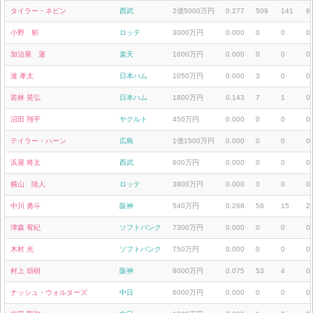
タイラー・ネビン
西武
2億5000万円
0.277
509
141
6
小野 郁
ロッテ
3000万円
0.000
0
0
0
加治屋 蓮
楽天
1600万円
0.000
0
0
0
達 孝太
日本ハム
1050万円
0.000
3
0
0
若林 晃弘
日本ハム
1800万円
0.143
7
1
0
沼田 翔平
ヤクルト
450万円
0.000
0
0
0
テイラー・ハーン
広島
1億1500万円
0.000
0
0
0
浜屋 将太
西武
600万円
0.000
0
0
0
横山 陸人
ロッテ
3800万円
0.000
0
0
0
中川 勇斗
阪神
540万円
0.268
56
15
2
津森 宥紀
ソフトバンク
7300万円
0.000
0
0
0
木村 光
ソフトバンク
750万円
0.000
0
0
0
村上 頌樹
阪神
8000万円
0.075
53
4
0
ナッシュ・ウォルターズ
中日
6000万円
0.000
0
0
0