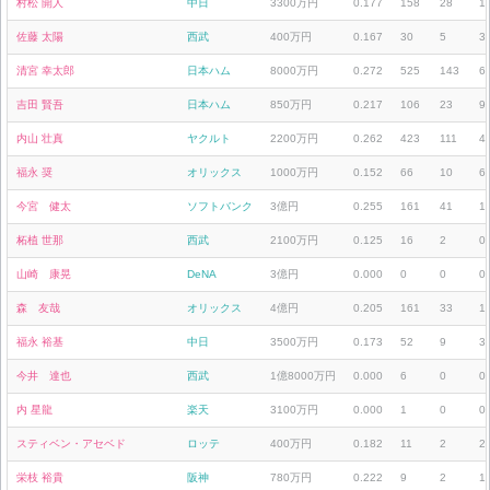
村松 開人
中日
3300万円
0.177
158
28
1
佐藤 太陽
西武
400万円
0.167
30
5
3
清宮 幸太郎
日本ハム
8000万円
0.272
525
143
6
吉田 賢吾
日本ハム
850万円
0.217
106
23
9
内山 壮真
ヤクルト
2200万円
0.262
423
111
4
福永 奨
オリックス
1000万円
0.152
66
10
6
今宮 健太
ソフトバンク
3億円
0.255
161
41
1
柘植 世那
西武
2100万円
0.125
16
2
0
山崎 康晃
DeNA
3億円
0.000
0
0
0
森 友哉
オリックス
4億円
0.205
161
33
1
福永 裕基
中日
3500万円
0.173
52
9
3
今井 達也
西武
1億8000万円
0.000
6
0
0
内 星龍
楽天
3100万円
0.000
1
0
0
スティベン・アセベド
ロッテ
400万円
0.182
11
2
2
栄枝 裕貴
阪神
780万円
0.222
9
2
1