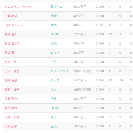
アニュラス・ザバラ
日本ハム
6000万円
0.000
0
0
0
工藤 泰成
阪神
420万円
0.000
0
0
0
日隈 モンテル
西武
400万円
0.091
11
1
0
知野 直人
DeNA
1200万円
0.176
17
3
2
羽田 慎之介
西武
700万円
0.000
0
0
0
早坂 響
ロッテ
560万円
0.000
0
0
0
岩嵜 翔
中日
2800万円
0.000
0
0
0
上沢 直之
ソフトバンク
2億5000万円
0.000
4
0
1
宮崎 竜成
ロッテ
1400万円
0.194
98
19
3
高梨 雄平
巨人
1億5000万円
0.000
0
0
0
常廣 羽也斗
広島
1600万円
0.000
9
0
0
武田 陸玖
DeNA
560万円
0.000
0
0
0
長野 久義
巨人
5000万円
0.136
22
3
0
又木 鉄平
巨人
1000万円
0.000
2
0
0