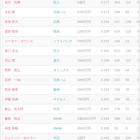
吉川 尚輝
巨人
2億円
0.277
404
112
3
水谷 瞬
日本ハム
2700万円
0.277
296
82
4
末包 昇大
広島
3600万円
0.243
437
106
6
渡部 聖弥
西武
1250万円
0.259
425
110
4
ジーター・ダウンズ
ソフトバンク
7000万円
0.226
146
33
1
泉口 友汰
巨人
2200万円
0.301
512
154
3
宗山 塁
楽天
1600万円
0.260
430
112
2
西野 真弘
オリックス
5000万円
0.287
230
66
3
石井 一成
日本ハム
4000万円
0.259
332
86
3
熊谷 敬宥
阪神
1900万円
0.224
156
35
1
伊藤 琉偉
ヤクルト
750万円
0.207
184
38
1
板山 祐太郎
中日
1400万円
0.207
179
37
1
桑原 将志
DeNA
1億2000万円
0.284
398
113
2
神里 和毅
DeNA
3000万円
0.308
26
8
2
ジェイソン・ボスラー
中日
1億円
0.261
452
118
5