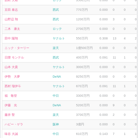
西村 天裕
ロッテ
3500万円
0.000
0
0
0
豆田 泰志
西武
770万円
0.000
0
0
0
山野辺 翔
西武
1200万円
0.000
3
0
0
二木 康太
ロッテ
2700万円
0.000
0
0
0
田中 陽翔
ヤクルト
550万円
0.308
13
4
2
ニック・ターリー
楽天
1億500万円
0.000
0
0
0
日隈 モンテル
西武
400万円
0.091
11
1
0
山本 大貴
ヤクルト
3000万円
0.000
0
0
0
伊勢 大夢
DeNA
9250万円
0.000
0
0
0
西村 瑠伊斗
ヤクルト
670万円
0.091
11
1
1
福 敬登
中日
3300万円
0.000
0
0
0
伊藤 光
DeNA
5200万円
0.000
9
0
0
藤井 聖
楽天
3700万円
0.000
2
0
0
ハビー・ゲラ
阪神
3億円
0.000
0
0
0
味谷 大誠
中日
610万円
0.143
7
1
1