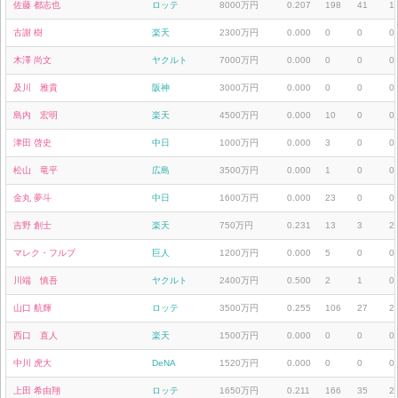
佐藤 都志也
ロッテ
8000万円
0.207
198
41
1
古謝 樹
楽天
2300万円
0.000
0
0
0
木澤 尚文
ヤクルト
7000万円
0.000
0
0
0
及川 雅貴
阪神
3000万円
0.000
0
0
0
島内 宏明
楽天
4500万円
0.000
10
0
0
津田 啓史
中日
1000万円
0.000
3
0
0
松山 竜平
広島
3500万円
0.000
1
0
0
金丸 夢斗
中日
1600万円
0.000
23
0
0
吉野 創士
楽天
750万円
0.231
13
3
2
マレク・フルプ
巨人
1200万円
0.000
5
0
0
川端 慎吾
ヤクルト
2400万円
0.500
2
1
0
山口 航輝
ロッテ
3500万円
0.255
106
27
2
西口 直人
楽天
1500万円
0.000
0
0
0
中川 虎大
DeNA
1520万円
0.000
0
0
0
上田 希由翔
ロッテ
1650万円
0.211
166
35
2