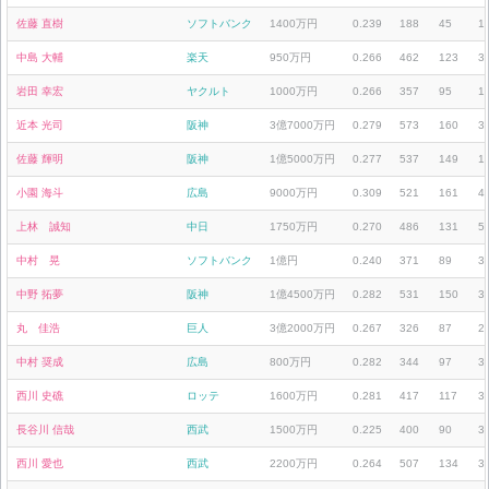
佐藤 直樹
ソフトバンク
1400万円
0.239
188
45
1
中島 大輔
楽天
950万円
0.266
462
123
3
岩田 幸宏
ヤクルト
1000万円
0.266
357
95
1
近本 光司
阪神
3億7000万円
0.279
573
160
3
佐藤 輝明
阪神
1億5000万円
0.277
537
149
1
小園 海斗
広島
9000万円
0.309
521
161
4
上林 誠知
中日
1750万円
0.270
486
131
5
中村 晃
ソフトバンク
1億円
0.240
371
89
3
中野 拓夢
阪神
1億4500万円
0.282
531
150
3
丸 佳浩
巨人
3億2000万円
0.267
326
87
2
中村 奨成
広島
800万円
0.282
344
97
3
西川 史礁
ロッテ
1600万円
0.281
417
117
3
長谷川 信哉
西武
1500万円
0.225
400
90
3
西川 愛也
西武
2200万円
0.264
507
134
3