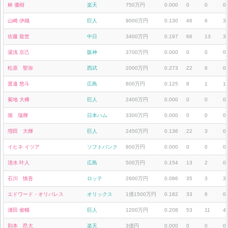
林 優樹
楽天
750万円
0.000
0
0
0
山崎 伊織
巨人
9000万円
0.130
46
6
3
佐藤 龍世
中日
3400万円
0.197
66
13
3
湯浅 京己
阪神
3700万円
0.000
0
0
0
松原 聖弥
西武
2000万円
0.273
22
6
0
渡邉 悠斗
広島
800万円
0.125
8
1
1
菊地 大稀
巨人
2400万円
0.000
0
0
0
堀 瑞輝
日本ハム
3300万円
0.000
0
0
0
増田 大輝
巨人
2450万円
0.136
22
3
0
イヒネ イツア
ソフトバンク
800万円
0.000
0
0
0
清水 叶人
広島
500万円
0.154
13
2
0
石川 慎吾
ロッテ
2600万円
0.086
35
3
3
エドワード・オリバレス
オリックス
1億1500万円
0.182
33
6
0
浦田 俊輔
巨人
1200万円
0.208
53
11
4
則本 昂大
楽天
3億円
0.000
0
0
0