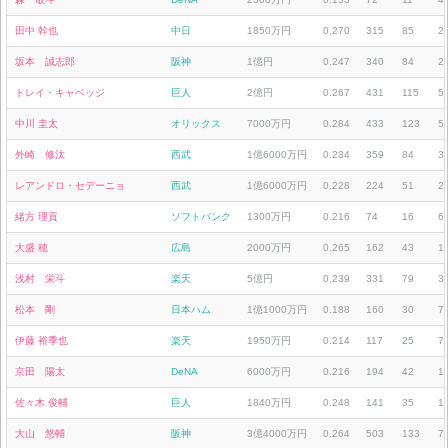
田中 幹也
中日
1850万円
0.270
315
85
2
坂本 誠志郎
阪神
1億円
0.247
340
84
2
トレイ・キャベッジ
巨人
2億円
0.267
431
115
5
中川 圭太
オリックス
7000万円
0.284
433
123
5
外崎 修汰
西武
1億6000万円
0.234
359
84
3
レアンドロ・セデーニョ
西武
1億6000万円
0.228
224
51
2
緒方 理貢
ソフトバンク
1300万円
0.216
74
16
6
大盛 穂
広島
2000万円
0.265
162
43
1
浅村 栄斗
楽天
5億円
0.239
331
79
3
松本 剛
日本ハム
1億1000万円
0.188
160
30
7
伊藤 裕季也
楽天
1950万円
0.214
117
25
7
京田 陽太
DeNA
6000万円
0.216
194
42
1
佐々木 俊輔
巨人
1840万円
0.248
141
35
1
大山 悠輔
阪神
3億4000万円
0.264
503
133
7