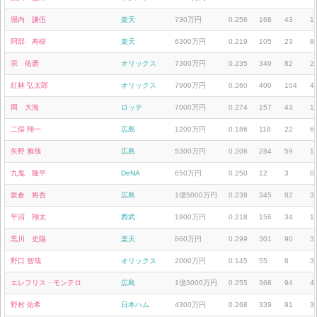
堀内 謙伍
楽天
730万円
0.256
168
43
1
阿部 寿樹
楽天
6300万円
0.219
105
23
8
宗 佑磨
オリックス
7300万円
0.235
349
82
2
紅林 弘太郎
オリックス
7900万円
0.260
400
104
4
岡 大海
ロッテ
7000万円
0.274
157
43
1
二俣 翔一
広島
1200万円
0.186
118
22
6
矢野 雅哉
広島
5300万円
0.208
284
59
1
九鬼 隆平
DeNA
650万円
0.250
12
3
0
坂倉 将吾
広島
1億5000万円
0.238
345
82
3
平沼 翔太
西武
1900万円
0.218
156
34
1
黒川 史陽
楽天
860万円
0.299
301
90
3
野口 智哉
オリックス
2000万円
0.145
55
8
3
エレフリス・モンテロ
広島
1億3000万円
0.255
368
94
4
野村 佑希
日本ハム
4300万円
0.268
339
91
3