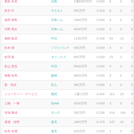
栗林 良吏
広島
1億6000万円
0.000
0
0
0
鈴木 叶
ヤクルト
550万円
0.333
6
2
1
細野 晴希
日本ハム
1300万円
0.000
0
0
0
河野 竜生
日本ハム
9000万円
0.000
0
0
0
鵜飼 航丞
中日
1130万円
0.189
53
10
1
松本 晴
ソフトバンク
900万円
0.000
4
0
0
杉澤 龍
オリックス
900万円
0.200
15
3
2
松山 晋也
中日
5000万円
0.000
0
0
0
桐敷 拓馬
阪神
8800万円
0.000
0
0
0
郡 拓也
巨人
880万円
0.000
2
0
0
ジェーディー・デービス
西武
-1億-1万円
0.204
113
23
9
三嶋 一輝
DeNA
6500万円
0.000
0
0
0
寺地 隆成
ロッテ
550万円
0.256
414
106
3
渡邊 佳明
楽天
1800万円
0.279
147
41
1
松井 友飛
楽天
820万円
0.000
1
0
0