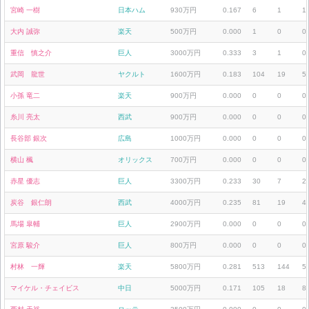
宮崎 一樹
日本ハム
930万円
0.167
6
1
1
大内 誠弥
楽天
500万円
0.000
1
0
0
重信 慎之介
巨人
3000万円
0.333
3
1
0
武岡 龍世
ヤクルト
1600万円
0.183
104
19
5
小孫 竜二
楽天
900万円
0.000
0
0
0
糸川 亮太
西武
900万円
0.000
0
0
0
長谷部 銀次
広島
1000万円
0.000
0
0
0
横山 楓
オリックス
700万円
0.000
0
0
0
赤星 優志
巨人
3300万円
0.233
30
7
2
炭谷 銀仁朗
西武
4000万円
0.235
81
19
4
馬場 皐輔
巨人
2900万円
0.000
0
0
0
宮原 駿介
巨人
800万円
0.000
0
0
0
村林 一輝
楽天
5800万円
0.281
513
144
5
マイケル・チェイビス
中日
5000万円
0.171
105
18
8