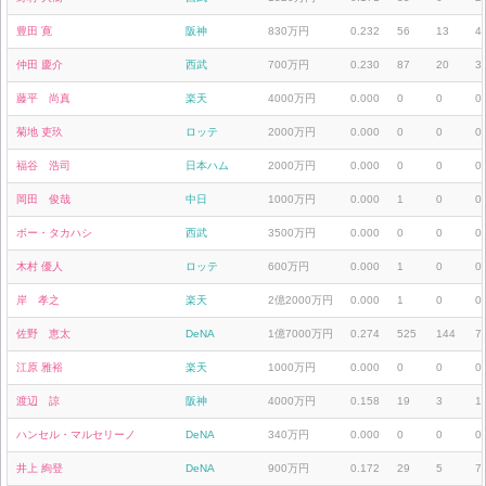
豊田 寛
阪神
830万円
0.232
56
13
4
仲田 慶介
西武
700万円
0.230
87
20
3
藤平 尚真
楽天
4000万円
0.000
0
0
0
菊地 吏玖
ロッテ
2000万円
0.000
0
0
0
福谷 浩司
日本ハム
2000万円
0.000
0
0
0
岡田 俊哉
中日
1000万円
0.000
1
0
0
ボー・タカハシ
西武
3500万円
0.000
0
0
0
木村 優人
ロッテ
600万円
0.000
1
0
0
岸 孝之
楽天
2億2000万円
0.000
1
0
0
佐野 恵太
DeNA
1億7000万円
0.274
525
144
7
江原 雅裕
楽天
1000万円
0.000
0
0
0
渡辺 諒
阪神
4000万円
0.158
19
3
1
ハンセル・マルセリーノ
DeNA
340万円
0.000
0
0
0
井上 絢登
DeNA
900万円
0.172
29
5
7