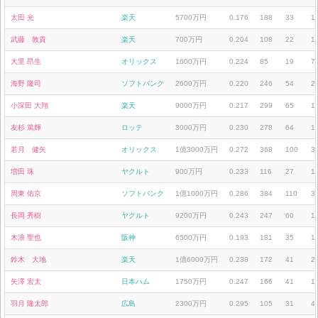
太田 光
楽天
5700万円
0.176
188
33
1
武藤 敦貴
楽天
700万円
0.204
108
22
1
大里 昂生
オリックス
1600万円
0.224
85
19
7
海野 隆司
ソフトバンク
2600万円
0.220
246
54
2
小深田 大翔
楽天
9000万円
0.217
299
65
1
友杉 篤輝
ロッテ
3000万円
0.230
278
64
1
若月 健矢
オリックス
1億3000万円
0.272
368
100
3
増田 珠
ヤクルト
900万円
0.233
116
27
1
周東 佑京
ソフトバンク
1億1000万円
0.286
384
110
3
長岡 秀樹
ヤクルト
9200万円
0.243
247
60
1
木浪 聖也
阪神
6500万円
0.193
181
35
1
鈴木 大地
楽天
1億6000万円
0.238
172
41
2
矢澤 宏太
日本ハム
1750万円
0.247
166
41
1
羽月 隆太郎
広島
2300万円
0.295
105
31
4