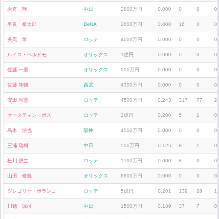
岩嵜 翔
中日
2800万円
0.000
0
0
0
平良 拳太郎
DeNA
2600万円
0.000
16
0
0
美馬 学
ロッテ
4000万円
0.000
0
0
0
ルイス・ペルドモ
オリックス
1億円
0.000
0
0
0
佐藤 一磨
オリックス
900万円
0.000
0
0
0
佐藤 隼輔
西武
4300万円
0.000
0
0
0
安田 尚憲
ロッテ
4500万円
0.243
317
77
2
オースティン・ボス
ロッテ
3億円
0.200
5
1
0
島本 浩也
阪神
4500万円
0.000
0
0
0
三浦 瑞樹
中日
500万円
0.125
8
1
0
松川 虎生
ロッテ
1700万円
0.000
8
0
0
山田 修義
オリックス
6600万円
0.000
0
0
0
グレゴリー・ポランコ
ロッテ
5億円
0.201
139
28
1
川越 誠司
中日
1500万円
0.189
37
7
0