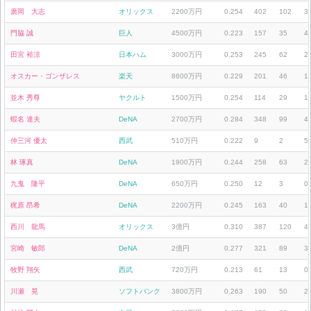
廣岡 大志
オリックス
2200万円
0.254
402
102
3
門脇 誠
巨人
4500万円
0.223
157
35
4
田宮 裕涼
日本ハム
3000万円
0.253
245
62
2
オスカー・ゴンザレス
楽天
8600万円
0.229
201
46
1
並木 秀尊
ヤクルト
1500万円
0.254
114
29
1
蝦名 達夫
DeNA
2700万円
0.284
348
99
4
仲三河 優太
西武
510万円
0.222
9
2
5
林 琢真
DeNA
1900万円
0.244
258
63
2
九鬼 隆平
DeNA
650万円
0.250
12
3
0
梶原 昂希
DeNA
2200万円
0.245
163
40
1
西川 龍馬
オリックス
3億円
0.310
387
120
4
宮崎 敏郎
DeNA
2億円
0.277
321
89
3
牧野 翔矢
西武
720万円
0.213
61
13
0
川瀬 晃
ソフトバンク
3800万円
0.263
190
50
2