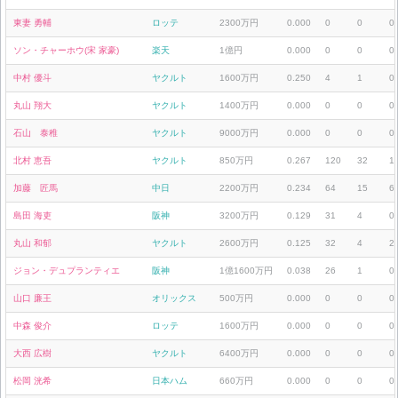
東妻 勇輔
ロッテ
2300万円
0.000
0
0
0
ソン・チャーホウ(宋 家豪)
楽天
1億円
0.000
0
0
0
中村 優斗
ヤクルト
1600万円
0.250
4
1
0
丸山 翔大
ヤクルト
1400万円
0.000
0
0
0
石山 泰稚
ヤクルト
9000万円
0.000
0
0
0
北村 恵吾
ヤクルト
850万円
0.267
120
32
1
加藤 匠馬
中日
2200万円
0.234
64
15
6
島田 海吏
阪神
3200万円
0.129
31
4
0
丸山 和郁
ヤクルト
2600万円
0.125
32
4
2
ジョン・デュプランティエ
阪神
1億1600万円
0.038
26
1
0
山口 廉王
オリックス
500万円
0.000
0
0
0
中森 俊介
ロッテ
1600万円
0.000
0
0
0
大西 広樹
ヤクルト
6400万円
0.000
0
0
0
松岡 洸希
日本ハム
660万円
0.000
0
0
0