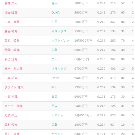
若林 楽人
巨人
1800万円
0.241
216
52
1
度会 隆輝
DeNA
2600万円
0.241
270
65
2
山本 泰寛
中日
2000万円
0.242
347
84
2
麦谷 祐介
オリックス
1500万円
0.231
134
31
1
栗原 陵矢
ソフトバンク
1億5000万円
0.267
285
76
4
野間 峻祥
広島
8000万円
0.247
154
38
1
辰己 涼介
楽天
-1億-1万円
0.240
367
88
3
杉本 裕太郎
オリックス
6700万円
0.259
401
104
5
山本 祐大
DeNA
5400万円
0.262
313
82
4
ブライト 健太
中日
1350万円
0.259
139
36
2
小郷 裕哉
楽天
6600万円
0.173
173
30
1
オコエ 瑠偉
巨人
2400万円
0.246
126
31
5
万波 中正
日本ハム
1億6500万円
0.229
420
96
5
田村 俊介
広島
1000万円
0.254
63
16
4
西川 遥輝
ヤクルト
3300万円
0.174
115
20
6