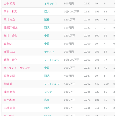
山中 稜真
オリックス
800万円
0.122
49
6
3
岡本 和真
巨人
5億4000万円
0.327
251
82
4
前川 右京
阪神
3200万円
0.246
195
48
1
仲三河 優太
西武
510万円
0.222
9
2
5
細川 成也
中日
9200万円
0.256
360
92
5
森 駿太
中日
600万円
0.200
20
4
0
赤羽 由紘
ヤクルト
900万円
0.209
258
54
1
近藤 健介
ソフトバンク
5億5000万円
0.301
256
77
4
オルランド・カリステ
中日
9000万円
0.227
176
40
1
佐藤 太陽
西武
400万円
0.167
30
5
3
柳町 達
ソフトバンク
4200万円
0.292
442
129
5
藤岡 裕大
ロッテ
8500万円
0.256
320
82
2
佐々木 泰
広島
1600万円
0.271
181
49
6
山村 崇嘉
西武
1500万円
0.246
211
52
2
森 敬斗
DeNA
2300万円
0.153
72
11
4