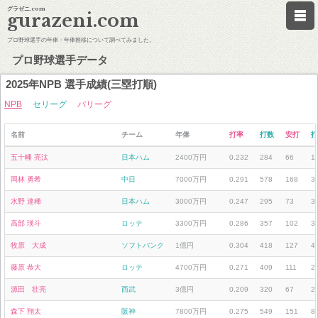
グラゼニ.com
gurazeni.com
プロ野球選手の年俸・年俸推移について調べてみました。
プロ野球選手データ
2025年NPB 選手成績(三塁打順)
NPB
セリーグ
パリーグ
名前
チーム
年俸
打率
打数
安打
打
五十幡 亮汰
日本ハム
2400万円
0.232
284
66
1
岡林 勇希
中日
7000万円
0.291
578
168
3
水野 達稀
日本ハム
3000万円
0.247
295
73
3
高部 瑛斗
ロッテ
3300万円
0.286
357
102
3
牧原 大成
ソフトバンク
1億円
0.304
418
127
4
藤原 恭大
ロッテ
4700万円
0.271
409
111
2
源田 壮亮
西武
3億円
0.209
320
67
2
森下 翔太
阪神
7800万円
0.275
549
151
8